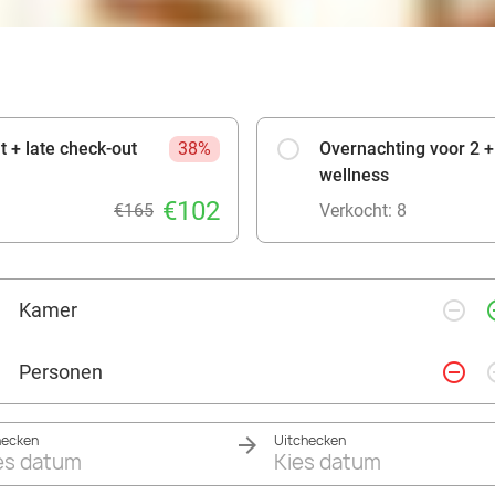
t + late check-out
38%
Overnachting voor 2 + 
wellness
€102
€165
Verkocht: 8
remove_circle_outline
add_ci
Kamer
remove_circle_outline
add_ci
Personen
hecken
Uitchecken
es datum
Kies datum