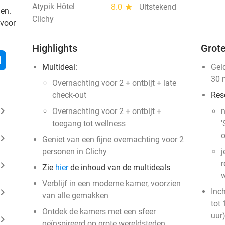
Atypik Hôtel
8.0
star
Uitstekend
den.
Clichy
 voor
Highlights
Grote
l
Multideal:
Gel
30 
Overnachting voor 2 + ontbijt + late
check-out
Res
ard_arrow_right
Overnachting voor 2 + ontbijt +
n
toegang tot wellness
'
o
ard_arrow_right
Geniet van een fijne overnachting voor 2
personen in Clichy
j
r
ard_arrow_right
Zie
hier
de inhoud van de multideals
w
Verblijf in een moderne kamer, voorzien
ard_arrow_right
Inc
van alle gemakken
tot 
Ontdek de kamers met een sfeer
uur
ard_arrow_right
geïnspireerd op grote wereldsteden