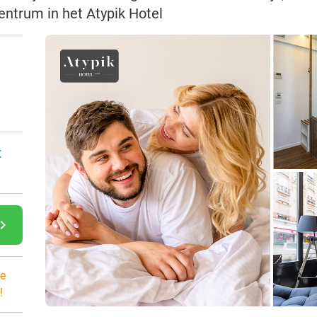
entrum in het Atypik Hotel
:
gate_next
e
!