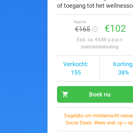
of toegang tot het wellnessc
Regulier
€102
€165
Excl. ca. €4,88 p.p.p.n.
toeristenbelasting
Verkocht:
Korting
155
38%
shopping_cart
Boek nu
navi
Dagelijks om middernacht nieuw
Social Deals. Wees snel, op = op