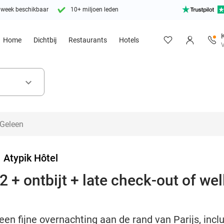
 week beschikbaar
10+ miljoen leden
Home
Dichtbij
Restaurants
Hotels
V
keyboard_arrow_down
>
Atypik Hôtel
 + ontbijt + late check-out of we
en fijne overnachting aan de rand van Parijs, inclu