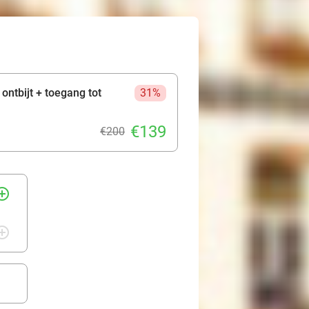
ontbijt + toegang tot
31%
€139
€200
rcle_outline
rcle_outline