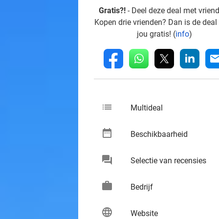
Gratis?!
- Deel deze deal met vrien
Kopen drie vrienden? Dan is de deal
jou gratis! (
info
)
whatsapp
linkedin
fb
mai
list
keybo
Multideal
date_range
keybo
Beschikbaarheid
chat
keybo
Selectie van recensies
work
keybo
Bedrijf
language
keybo
Website