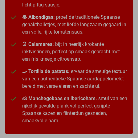
licht pittig sausje.
🧆 Albondigas:
proef de traditionele Spaanse
gehaktballetjes, met liefde langzaam gegaard in
een volle, rijke tomatensaus.
🦑 Calamares:
bijt in heerlijk krokante
inktvisringen, perfect op smaak gebracht met
een fris kneepje citroensap.
🍳 Tortilla de patatas:
ervaar de smeuïge textuur
van een authentieke Spaanse aardappelomelet
bereid met verse eieren en zachte ui.
🧀 Manchegokaas en ibericoham:
smul van een
rijkelijk gevulde plank vol perfect gerijpte
Spaanse kazen en flinterdun gesneden,
smaakvolle ham.