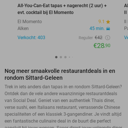
All-You-Can-Eat tapas + nagerecht (2 uur) +
A
evt. cocktail bij El Momento
I
El Momento
9.1
I
Alken
45 min.
P
Verkocht: 403
€42
V
Regulier
€28
,90
Nog meer smaakvolle restaurantdeals in en
rondom Sittard-Geleen
Trek in iets anders dan tapas in en rondom Sittard-Geleen?
Ontdek dan de vele andere waanzinnige restaurantdeals
van Social Deal. Geniet van een authentiek Thais diner,
verse sushi, een Italiaans restaurant, verrassende Chinese
specialiteiten of een klassiek 3-gangendiner. Je vindt altijd
een fantastische culinaire deal in de buurt die perfect
aansluit bij jouw wensen. Scoor direct jouw volgende diner