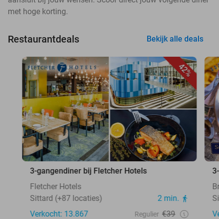
met hoge korting.
Restaurantdeals
Bekijk alle deals
42%
3-gangendiner bij Fletcher Hotels
3
Fletcher Hotels
B
Sittard (+87 locaties)
2 min.
S
Verkocht: 13.867
€39
V
Regulier