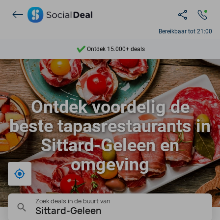
Bereikbaar tot 21:00
Ontdek 15.000+ deals
7 dagen per week beschikbaar
10+ miljoen leden
Ontdek voordelig de
9,4
beste tapasrestaurants in
Ontdek 15.000+ deals
Sittard-Geleen en
omgeving
Bij mij in de buurt
Zoek deals in de buurt van
Sittard-Geleen