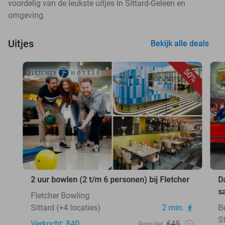
voordelig van de leukste uitjes in Sittard-Geleen en
omgeving.
Uitjes
Bekijk alle deals
50%
2 uur bowlen (2 t/m 6 personen) bij Fletcher
D
s
Fletcher Bowling
Sittard (+4 locaties)
2 min.
B
S
Verkocht: 840
€45
Regulier