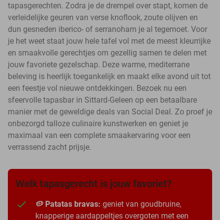
tapasgerechten. Zodra je de drempel over stapt, komen de
verleidelijke geuren van verse knoflook, zoute olijven en
dun gesneden iberico- of serranoham je al tegemoet. Voor
je het weet staat jouw hele tafel vol met de meest kleurrijke
en smaakvolle gerechtjes om gezellig samen te delen met
jouw favoriete gezelschap. Deze warme, mediterrane
beleving is heerlijk toegankelijk en maakt elke avond uit tot
een feestje vol nieuwe ontdekkingen. Bezoek nu een
sfeervolle tapasbar in Sittard-Geleen op een betaalbare
manier met de geweldige deals van Social Deal. Zo proef je
onbezorgd talloze culinaire kunstwerken en geniet je
maximaal van een complete smaakervaring voor een
verrassend zacht prijsje.
Welk tapasgerecht is jouw favoriet?
🥔 Patatas bravas:
geniet van goudbruine,
knapperige aardappeltjes overgoten met een