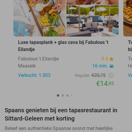
Luxe tapasplank + glas cava bij Fabulous 't
T
Eilandje
b
Fabulous 't Eilandje
9.4
T
Maaseik
16 min.
H
Verkocht: 1.003
€20,75
V
Regulier
€14
,95
Spaans genieten bij een tapasrestaurant in
Sittard-Geleen met korting
Beleef een authentieke Spaanse avond met heerlijke