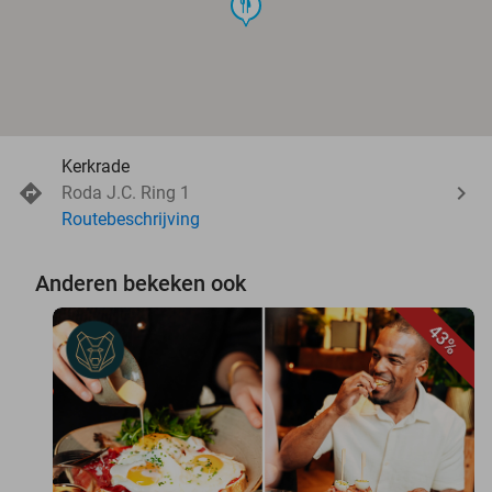
food
Kerkrade
Roda J.C. Ring 1
Routebeschrijving
Anderen bekeken ook
43%