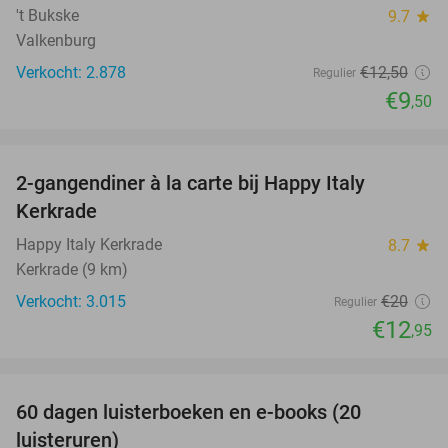
't Bukske
9.7
star
Valkenburg
Verkocht: 2.878
€12
,50
Regulier
€9
,50
favorite_border
2-gangendiner à la carte bij Happy Italy
35%
Kerkrade
Happy Italy Kerkrade
8.7
star
Kerkrade (9 km)
Verkocht: 3.015
€20
Regulier
€12
,95
favorite_border
100%
60 dagen luisterboeken en e-books (20
luisteruren)