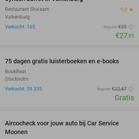
20%
Restaurant Sha'aam
9.8
star
Valkenburg
Verkocht: 165
€35
Regulier
€27
,95
favorite_border
100%
75 dagen gratis luisterboeken en e-books
BookBeat
Stockholm
Verkocht: 39.335
€22
,47
Regulier
Gratis
favorite_border
Aircocheck voor jouw auto bij Car Service
44%
Moonen