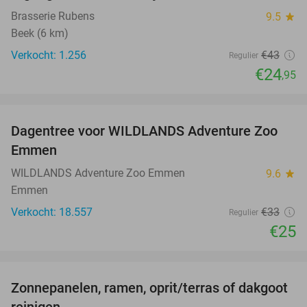
Brasserie Rubens
9.5
star
Beek (6 km)
Verkocht: 1.256
€43
Regulier
€24
,95
favorite_border
Dagentree voor WILDLANDS Adventure Zoo
24%
Emmen
WILDLANDS Adventure Zoo Emmen
9.6
star
Emmen
Verkocht: 18.557
€33
Regulier
€25
favorite_border
Zonnepanelen, ramen, oprit/terras of dakgoot
53%
reinigen