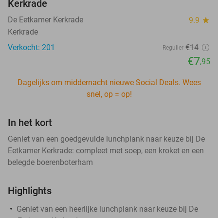
Kerkrade
De Eetkamer Kerkrade
9.9
star
Kerkrade
Verkocht: 201
€14
Regulier
€7
,95
Dagelijks om middernacht nieuwe Social Deals. Wees
snel, op = op!
In het kort
Geniet van een goedgevulde lunchplank naar keuze bij De
Eetkamer Kerkrade: compleet met soep, een kroket en een
belegde boerenboterham
Highlights
Geniet van een heerlijke lunchplank naar keuze bij De