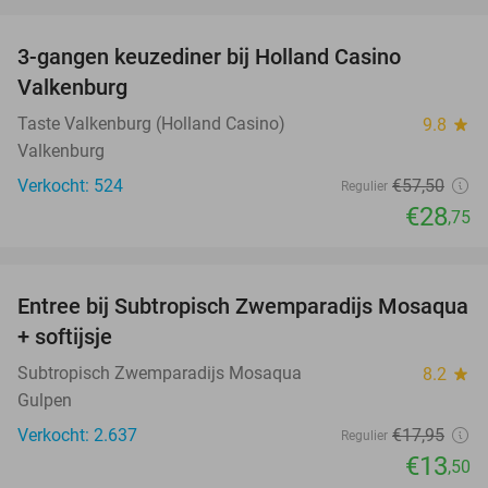
favorite_border
3-gangen keuzediner bij Holland Casino
50%
Valkenburg
Taste Valkenburg (Holland Casino)
9.8
star
Valkenburg
Verkocht: 524
€57
,50
Regulier
€28
,75
favorite_border
Entree bij Subtropisch Zwemparadijs Mosaqua
25%
+ softijsje
Subtropisch Zwemparadijs Mosaqua
8.2
star
Gulpen
Verkocht: 2.637
€17
,95
Regulier
€13
,50