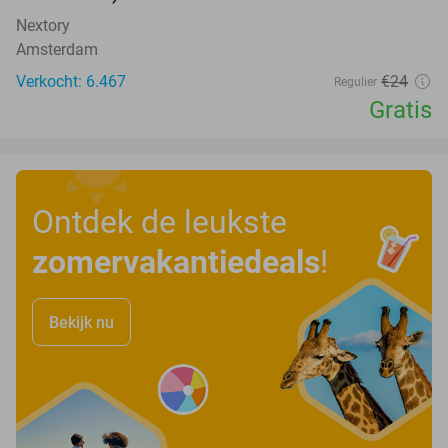
Nextory
Amsterdam
Verkocht: 6.467
€24
Regulier
Gratis
Ontdek de leukste
zomervakantiedeals
!
Bekijk nu