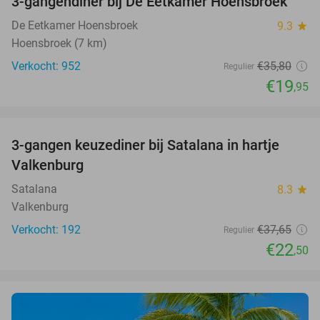
3-gangendiner bij De Eetkamer Hoensbroek
44%
De Eetkamer Hoensbroek
9.3
star
Hoensbroek (7 km)
Verkocht: 952
€35
,80
Regulier
€19
,95
favorite_border
3-gangen keuzediner bij Satalana in hartje
40%
Valkenburg
Satalana
8.3
star
Valkenburg
Verkocht: 192
€37
,65
Regulier
€22
,50