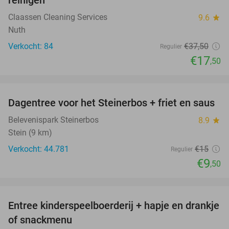
Claassen Cleaning Services
9.6
star
Nuth
Verkocht: 84
€37
,50
Regulier
€17
,50
favorite_border
Dagentree voor het Steinerbos + friet en saus
37%
Belevenispark Steinerbos
8.9
star
Stein (9 km)
Verkocht: 44.781
€15
Regulier
€9
,50
favorite_border
Entree kinderspeelboerderij + hapje en drankje
24%
of snackmenu