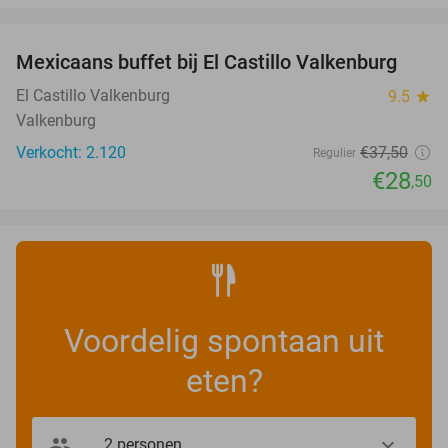
favorite_border
Mexicaans buffet bij El Castillo Valkenburg
24%
El Castillo Valkenburg
9.5
star
Valkenburg
Verkocht: 2.120
€37
,50
Regulier
€28
,50
Voordelig spontaan uit
eten?