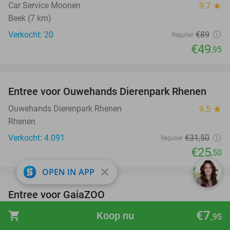
Car Service Moonen
9.7
star
Beek (7 km)
Verkocht: 20
€89
Regulier
€49
,95
favorite_border
Entree voor Ouwehands Dierenpark Rhenen
19%
Ouwehands Dierenpark Rhenen
9.5
star
Rhenen
Verkocht: 4.091
€31
,50
Regulier
€25
,50
favorite_border
close
OPEN IN APP
Entree voor GaiaZOO
14%
GaiaZOO
9.2
star
€7
shopping_cart
Koop nu
,95
Kerkrade (12 km)