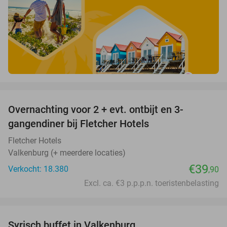
favorite_border
Overnachting voor 2 + evt. ontbijt en 3-
gangendiner bij Fletcher Hotels
Fletcher Hotels
Valkenburg (+ meerdere locaties)
€39
Verkocht: 18.380
,90
Excl. ca. €3 p.p.p.n. toeristenbelasting
favorite_border
Syrisch buffet in Valkenburg