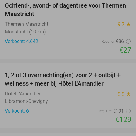
Ochtend-, avond- of dagentree voor Thermen
25%
Maastricht
Thermen Maastricht
9.7
star
Maastricht (10 km)
Verkocht: 4.642
€36
Regulier
€27
favorite_border
1, 2 of 3 overnachting(en) voor 2 + ontbijt +
32%
NEW
wellness + meer bij Hôtel L'Amandier
TODAY
Hôtel L'Amandier
9.9
star
Libramont-Chevigny
Verkocht: 6
€191
Regulier
€129