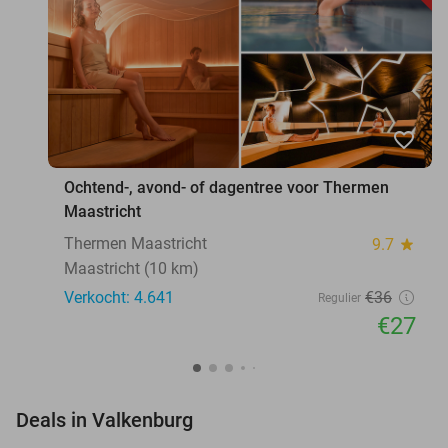
favorite_border
Ochtend-, avond- of dagentree voor Thermen
Maastricht
Thermen Maastricht
9.7
star
Maastricht (10 km)
Verkocht: 4.641
€36
Regulier
€27
favorite_border
Deals in Valkenburg