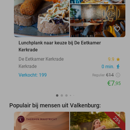
favorite_border
Lunchplank naar keuze bij De Eetkamer
Kerkrade
De Eetkamer Kerkrade
9.9
star
Kerkrade
0 min.
directions_walk
Verkocht: 199
€14
Regulier
€7
,95
Populair bij mensen uit Valkenburg:
25%