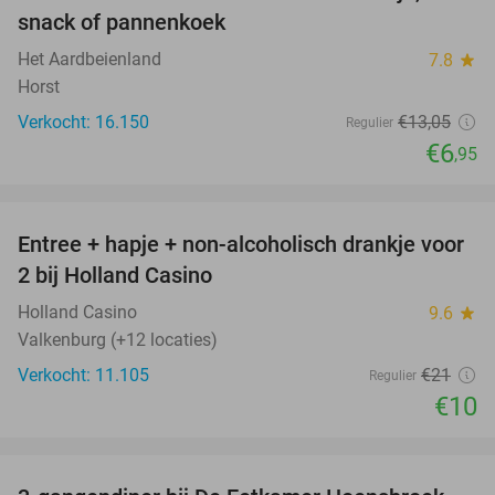
snack of pannenkoek
Het Aardbeienland
7.8
star
Horst
Verkocht: 16.150
€13
,05
Regulier
€6
,95
favorite_border
Entree + hapje + non-alcoholisch drankje voor
52%
2 bij Holland Casino
Holland Casino
9.6
star
Valkenburg (+12 locaties)
Verkocht: 11.105
€21
Regulier
€10
favorite_border