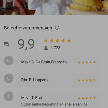
Selectie van recensies
info_outlined
9,9
1.723
B.
Mevr. B. De Bruin-Franssen
E.
Dhr. E. Huppertz
T.
Mevr. T. Bos
Super leuke bediening en snelle service