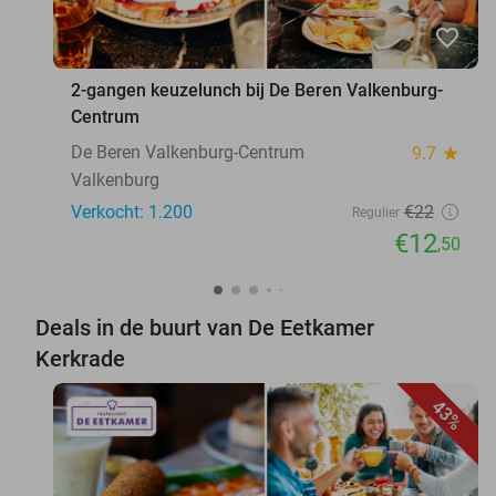
favorite_border
2-gangen keuzelunch bij De Beren Valkenburg-
Centrum
De Beren Valkenburg-Centrum
9.7
star
Valkenburg
Verkocht: 1.200
€22
Regulier
€12
,50
Deals in de buurt van De Eetkamer
Kerkrade
43%