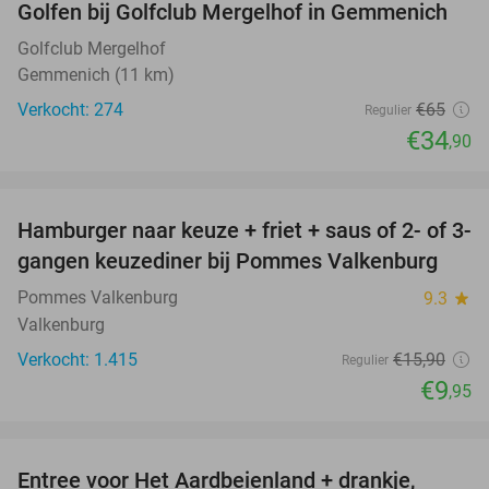
Golfen bij Golfclub Mergelhof in Gemmenich
46%
Golfclub Mergelhof
Gemmenich (11 km)
Verkocht: 274
€65
Regulier
€34
,90
favorite_border
Hamburger naar keuze + friet + saus of 2- of 3-
37%
gangen keuzediner bij Pommes Valkenburg
Pommes Valkenburg
9.3
star
Valkenburg
Verkocht: 1.415
€15
,90
Regulier
€9
,95
favorite_border
Entree voor Het Aardbeienland + drankje,
47%