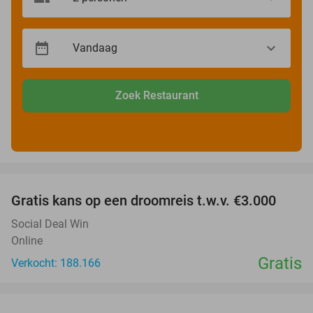
Zoek Restaurant
favorite_border
Gratis kans op een droomreis t.w.v. €3.000
Social Deal Win
Online
Gratis
Verkocht: 188.166
favorite_border