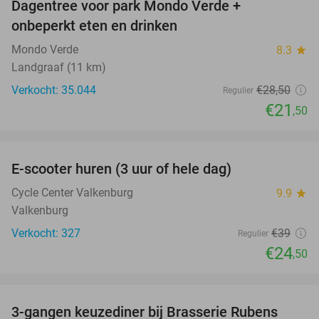
Dagentree voor park Mondo Verde +
25%
onbeperkt eten en drinken
Mondo Verde
8.3
star
Landgraaf (11 km)
Verkocht: 35.044
€28
,50
Regulier
€21
,50
favorite_border
E-scooter huren (3 uur of hele dag)
37%
Cycle Center Valkenburg
9.9
star
Valkenburg
Verkocht: 327
€39
Regulier
€24
,50
favorite_border
3-gangen keuzediner bij Brasserie Rubens
42%