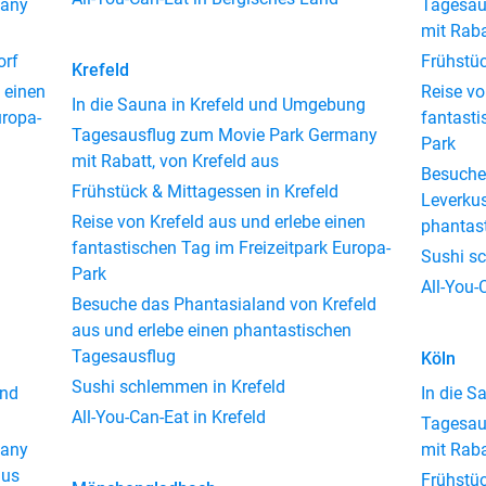
many
Tagesau
mit Raba
orf
Frühstüc
Krefeld
 einen
Reise vo
In die Sauna in Krefeld und Umgebung
uropa-
fantasti
Tagesausflug zum Movie Park Germany
Park
mit Rabatt, von Krefeld aus
Besuche
Frühstück & Mittagessen in Krefeld
Leverkus
Reise von Krefeld aus und erlebe einen
phantas
fantastischen Tag im Freizeitpark Europa-
Sushi s
Park
All-You-
Besuche das Phantasialand von Krefeld
aus und erlebe einen phantastischen
Tagesausflug
Köln
Sushi schlemmen in Krefeld
und
In die 
All-You-Can-Eat in Krefeld
Tagesau
many
mit Raba
aus
Frühstüc