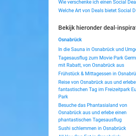
Wie verschenke ich einen Social Dea
Welche Art von Deals bietet Social 
Bekijk hieronder deal-inspira
Osnabrück
In die Sauna in Osnabrück und Um
Tagesausflug zum Movie Park Ger
mit Rabatt, von Osnabrück aus
Frühstück & Mittagessen in Osnabr
Reise von Osnabrück aus und erlebe
fantastischen Tag im Freizeitpark E
Park
Besuche das Phantasialand von
Osnabrück aus und erlebe einen
phantastischen Tagesausflug
Sushi schlemmen in Osnabrück