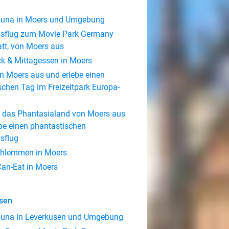
Sauna in Moers und Umgebung
sflug zum Movie Park Germany
tt, von Moers aus
ck & Mittagessen in Moers
n Moers aus und erlebe einen
schen Tag im Freizeitpark Europa-
 das Phantasialand von Moers aus
be einen phantastischen
sflug
chlemmen in Moers
Can-Eat in Moers
sen
Sauna in Leverkusen und Umgebung