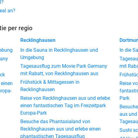
l?
Deal an?
tie per regio
Recklinghausen
Dortmu
gebung
In die Sauna in Recklinghausen und
In die 
Umgebung
many
Tagesau
Tagesausflug zum Movie Park Germany
mit Rab
mit Rabatt, von Recklinghausen aus
ück
Frühstü
Frühstück & Mittagessen in
 einen
Reise v
Recklinghausen
uropa-
fantasti
Reise von Recklinghausen aus und erlebe
Park
einen fantastischen Tag im Freizeitpark
Besuche
Europa-Park
aus und 
Besuche das Phantasialand von
Tagesau
Recklinghausen aus und erlebe einen
Sushi s
phantastischen Tagesausflug