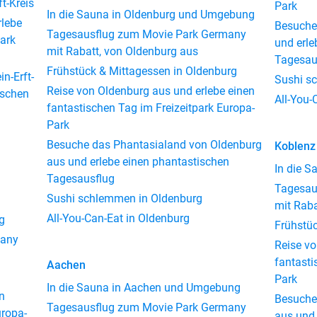
t-Kreis
Park
In die Sauna in Oldenburg und Umgebung
rlebe
Besuche
Tagesausflug zum Movie Park Germany
park
und erle
mit Rabatt, von Oldenburg aus
Tagesau
Frühstück & Mittagessen in Oldenburg
n-Erft-
Sushi s
Reise von Oldenburg aus und erlebe einen
ischen
All-You-
fantastischen Tag im Freizeitpark Europa-
Park
Besuche das Phantasialand von Oldenburg
Koblenz
aus und erlebe einen phantastischen
In die 
Tagesausflug
Tagesau
Sushi schlemmen in Oldenburg
mit Raba
All-You-Can-Eat in Oldenburg
g
Frühstüc
many
Reise vo
fantasti
Aachen
Park
In die Sauna in Aachen und Umgebung
n
Besuche
Tagesausflug zum Movie Park Germany
uropa-
aus und 