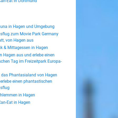
Can-Eat in Dortmund
Sauna in Hagen und Umgebung
sflug zum Movie Park Germany
tt, von Hagen aus
ck & Mittagessen in Hagen
n Hagen aus und erlebe einen
schen Tag im Freizeitpark Europa-
 das Phantasialand von Hagen
erlebe einen phantastischen
sflug
chlemmen in Hagen
Can-Eat in Hagen