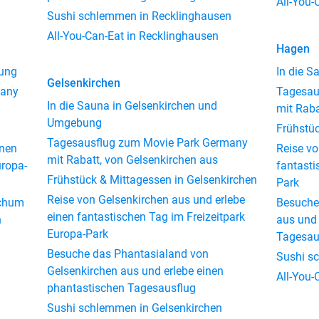
All-You-
Sushi schlemmen in Recklinghausen
All-You-Can-Eat in Recklinghausen
Hagen
ung
In die 
Gelsenkirchen
many
Tagesau
In die Sauna in Gelsenkirchen und
mit Raba
Umgebung
Frühstü
Tagesausflug zum Movie Park Germany
inen
Reise vo
mit Rabatt, von Gelsenkirchen aus
uropa-
fantasti
Frühstück & Mittagessen in Gelsenkirchen
Park
Reise von Gelsenkirchen aus und erlebe
ochum
Besuche
einen fantastischen Tag im Freizeitpark
n
aus und 
Europa-Park
Tagesau
Besuche das Phantasialand von
Sushi s
Gelsenkirchen aus und erlebe einen
All-You-
phantastischen Tagesausflug
Sushi schlemmen in Gelsenkirchen