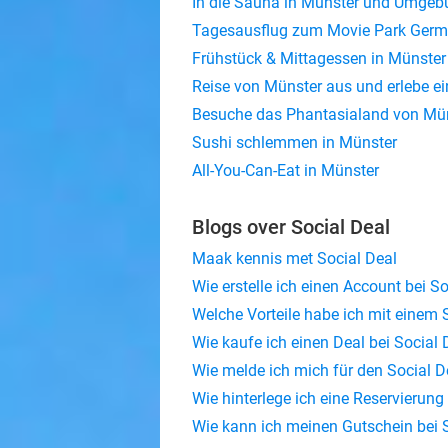
In die Sauna in Münster und Umgeb
Tagesausflug zum Movie Park Germa
Frühstück & Mittagessen in Münster
Reise von Münster aus und erlebe ei
Besuche das Phantasialand von Mün
Sushi schlemmen in Münster
All-You-Can-Eat in Münster
Blogs over Social Deal
Maak kennis met Social Deal
Wie erstelle ich einen Account bei S
Welche Vorteile habe ich mit einem 
Wie kaufe ich einen Deal bei Social 
Wie melde ich mich für den Social D
Wie hinterlege ich eine Reservierun
Wie kann ich meinen Gutschein bei S