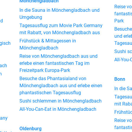
Mönchengladbach
h
Reise vo
In die Sauna in Mönchengladbach und
fantasti
Umgebung
nd
Park
Tagesausflug zum Movie Park Germany
Besuche
mit Rabatt, von Mönchengladbach aus
und erle
Frühstück & Mittagessen in
gisch
Tagesau
Mönchengladbach
Sushi s
Reise von Mönchengladbach aus und
All-You-
erlebe einen fantastischen Tag im
bach
Freizeitpark Europa-Park
h
Besuche das Phantasialand von
Bonn
Mönchengladbach aus und erlebe einen
In die 
phantastischen Tagesausflug
Tagesau
Sushi schlemmen in Mönchengladbach
mit Raba
All-You-Can-Eat in Mönchengladbach
Frühstü
many
Reise vo
fantasti
Oldenburg