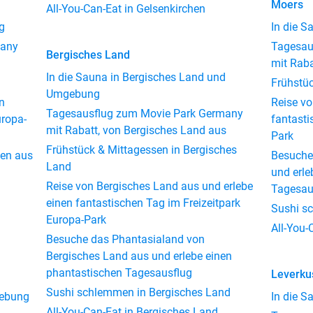
Moers
All-You-Can-Eat in Gelsenkirchen
g
In die 
many
Tagesau
Bergisches Land
mit Raba
In die Sauna in Bergisches Land und
Frühstü
Umgebung
n
Reise vo
Tagesausflug zum Movie Park Germany
uropa-
fantasti
mit Rabatt, von Bergisches Land aus
Park
Frühstück & Mittagessen in Bergisches
sen aus
Besuche
Land
und erle
Reise von Bergisches Land aus und erlebe
Tagesau
einen fantastischen Tag im Freizeitpark
Sushi s
Europa-Park
All-You-
Besuche das Phantasialand von
Bergisches Land aus und erlebe einen
phantastischen Tagesausflug
Leverku
Sushi schlemmen in Bergisches Land
gebung
In die 
All-You-Can-Eat in Bergisches Land