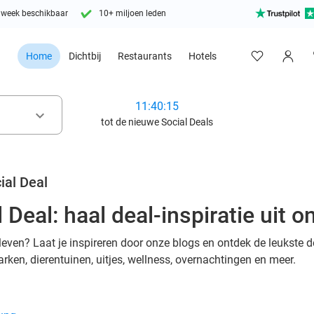
 week beschikbaar
10+ miljoen leden
Home
Dichtbij
Restaurants
Hotels
11:40:13
keyboard_arrow_down
tot de nieuwe Social Deals
ial Deal
 Deal: haal deal-inspiratie uit o
even? Laat je inspireren door onze blogs en ontdek de leukste d
rken, dierentuinen, uitjes, wellness, overnachtingen en meer.