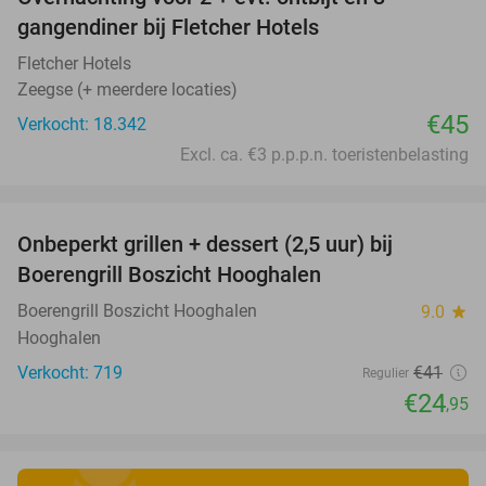
gangendiner bij Fletcher Hotels
Fletcher Hotels
Zeegse (+ meerdere locaties)
€45
Verkocht: 18.342
Excl. ca. €3 p.p.p.n. toeristenbelasting
favorite_border
Onbeperkt grillen + dessert (2,5 uur) bij
39%
Boerengrill Boszicht Hooghalen
Boerengrill Boszicht Hooghalen
9.0
star
Hooghalen
Verkocht: 719
€41
Regulier
€24
,95