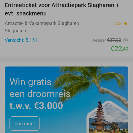
Entreeticket voor Attractiepark Slagharen +
41%
evt. snackmenu
Attractie- & Vakantiepark Slagharen
8.8
star
Slagharen
Verkocht: 5.151
€37
,90
Regulier
€22
,40
Win gratis
een droomreis
t.w.v. €3.000
Doe mee!