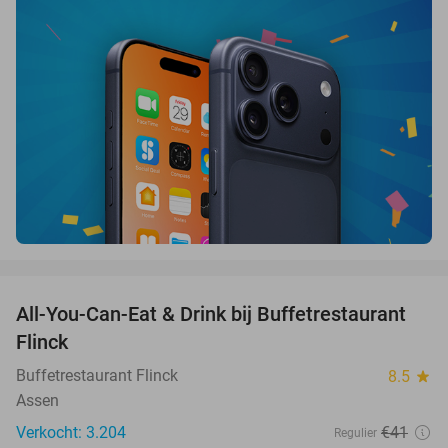
favorite_border
All-You-Can-Eat & Drink bij Buffetrestaurant
33%
Flinck
Buffetrestaurant Flinck
8.5
star
Assen
Verkocht: 3.204
€41
Regulier