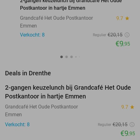
2-gangen keuzelunch bij Grandcafé Het Oude
Postkantoor in hartje Emmen
Grandcafé Het Oude Postkantoor
9.7
star
Emmen
Verkocht: 8
€20
,15
Regulier
€9
,95
favorite_border
Deals in Drenthe
2-gangen keuzelunch bij Grandcafé Het Oude
51%
NEW
Postkantoor in hartje Emmen
TODAY
Grandcafé Het Oude Postkantoor
9.7
star
Emmen
Verkocht: 8
€20
,15
Regulier
€9
,95