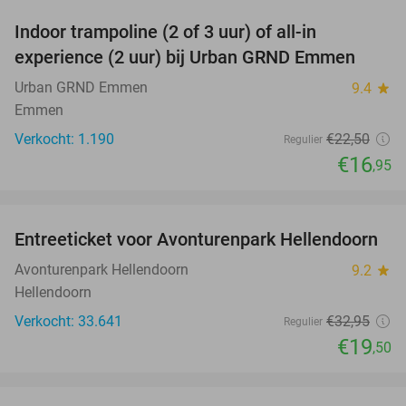
Indoor trampoline (2 of 3 uur) of all-in
25%
experience (2 uur) bij Urban GRND Emmen
Urban GRND Emmen
9.4
star
Emmen
Verkocht: 1.190
€22
,50
Regulier
€16
,95
favorite_border
Entreeticket voor Avonturenpark Hellendoorn
41%
Avonturenpark Hellendoorn
9.2
star
Hellendoorn
Verkocht: 33.641
€32
,95
Regulier
€19
,50
favorite_border