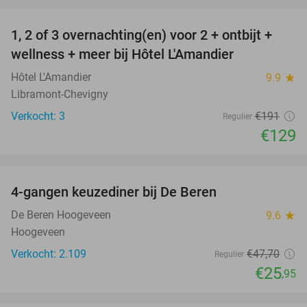
favorite_border
1, 2 of 3 overnachting(en) voor 2 + ontbijt +
32%
NEW
wellness + meer bij Hôtel L'Amandier
TODAY
Hôtel L'Amandier
9.9
star
Libramont-Chevigny
Verkocht: 3
€191
Regulier
€129
favorite_border
4-gangen keuzediner bij De Beren
46%
De Beren Hoogeveen
9.6
star
Hoogeveen
Verkocht: 2.109
€47
,70
Regulier
€25
,95
favorite_border