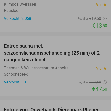
Klimbos Overijssel
9.8
star
Paasloo
Verkocht: 2.058
€19
,50
Regulier
€13
,50
favorite_border
Entree sauna incl.
17%
seizoenslichaamsbehandeling (25 min) of 2-
gangen keuzelunch
Thermen & Wellnesscentrum Anholts
9.8
star
Schoonebeek
Verkocht: 301
€57
,40
Regulier
€47
,50
favorite_border
Entree voor Ouwehands Dierenpark Rhenen