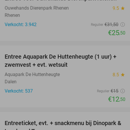
19%
Ouwehands Dierenpark Rhenen
9.5
star
Rhenen
Verkocht: 3.942
€31
,50
Regulier
€25
,50
favorite_border
Entree Aquapark De Huttenheugte (1 uur) +
17%
zwemvest + evt. wetsuit
Aquapark De Huttenheugte
8.5
star
Dalen
Verkocht: 537
€15
Regulier
€12
,50
favorite_border
Entreeticket, evt. + snackmenu bij Dinopark &
22%