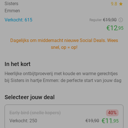
Sisters
9.8
star
Emmen
Verkocht: 615
€19
,90
Regulier
€12
,95
Dagelijks om middernacht nieuwe Social Deals. Wees
snel, op = op!
In het kort
Heerlijke ontbijtproeverij met koude en warme gerechtjes
bij Sisters in hartje Emmen: de perfecte start van jouw dag
Selecteer jouw deal
Early bird (snelle kopers)
40%
€11
Verkocht: 250
€19
,90
,95