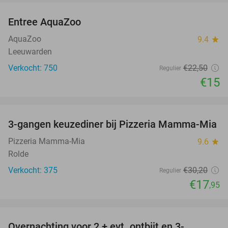
Entree AquaZoo
33%
AquaZoo
9.4
star
Leeuwarden
Verkocht: 750
€22
,50
Regulier
€15
favorite_border
3-gangen keuzediner bij Pizzeria Mamma-Mia
41%
Pizzeria Mamma-Mia
9.6
star
Rolde
Verkocht: 375
€30
,20
Regulier
€17
,95
favorite_border
Overnachting voor 2 + evt. ontbijt en 3-