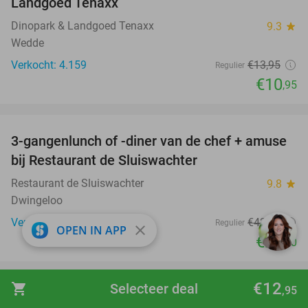
Landgoed Tenaxx
Dinopark & Landgoed Tenaxx
9.3
star
Wedde
Verkocht: 4.159
€13
,95
Regulier
€10
,95
favorite_border
3-gangenlunch of -diner van de chef + amuse
31%
bij Restaurant de Sluiswachter
Restaurant de Sluiswachter
9.8
star
Dwingeloo
Verkocht: 279
€42
,50
Regulier
close
OPEN IN APP
€29
,50
favorite_border
€12
shopping_cart
Selecteer deal
,95
Neon minigolf + hapjes
51%