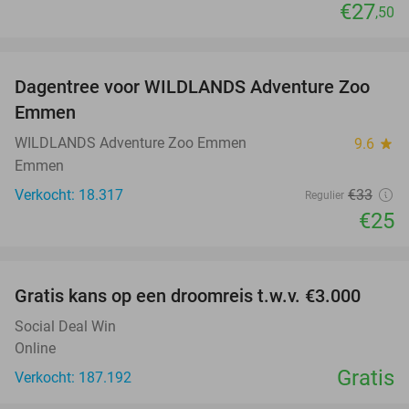
€27
,50
favorite_border
Dagentree voor WILDLANDS Adventure Zoo
24%
Emmen
WILDLANDS Adventure Zoo Emmen
9.6
star
Emmen
Verkocht: 18.317
€33
Regulier
€25
favorite_border
Gratis kans op een droomreis t.w.v. €3.000
Social Deal Win
Online
Gratis
Verkocht: 187.192