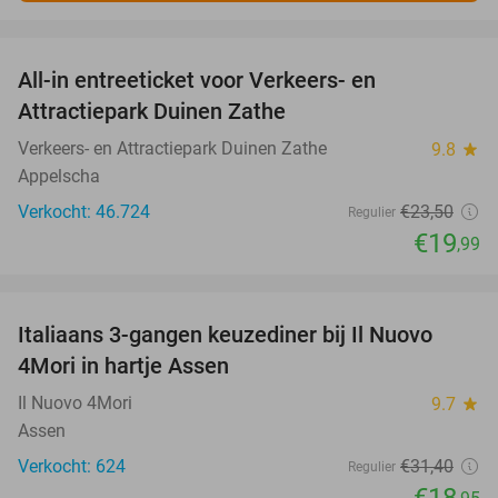
favorite_border
All-in entreeticket voor Verkeers- en
15%
Attractiepark Duinen Zathe
Verkeers- en Attractiepark Duinen Zathe
9.8
star
Appelscha
Verkocht: 46.724
€23
,50
Regulier
€19
,99
favorite_border
Italiaans 3-gangen keuzediner bij Il Nuovo
40%
4Mori in hartje Assen
Il Nuovo 4Mori
9.7
star
Assen
Verkocht: 624
€31
,40
Regulier