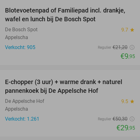
Blotevoetenpad of Familiepad incl. drankje,
53%
wafel en lunch bij De Bosch Spot
De Bosch Spot
9.7
star
Appelscha
Verkocht: 905
€21
,20
Regulier
€9
,95
favorite_border
E-chopper (3 uur) + warme drank + naturel
40%
pannenkoek bij De Appelsche Hof
De Appelsche Hof
9.5
star
Appelscha
Verkocht: 1.261
€50
,30
Regulier
€29
,95
favorite_border