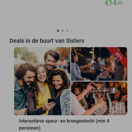
€14
,95
Deals in de buurt van Sisters
46%
favorite_border
Interactieve speur- en kroegentocht (min 4
personen)