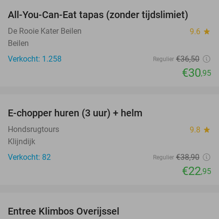
All-You-Can-Eat tapas (zonder tijdslimiet)
15%
De Rooie Kater Beilen
9.6
star
Beilen
Verkocht: 1.258
€36
,50
Regulier
€30
,95
favorite_border
E-chopper huren (3 uur) + helm
41%
Hondsrugtours
9.8
star
Klijndijk
Verkocht: 82
€38
,90
Regulier
€22
,95
favorite_border
Entree Klimbos Overijssel
31%