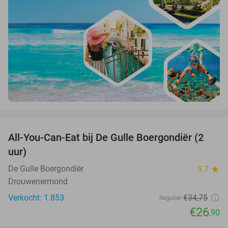
favorite_border
All-You-Can-Eat bij De Gulle Boergondiër (2
23%
uur)
De Gulle Boergondiër
9.7
star
Drouwenermond
Verkocht: 1.853
€34
,75
Regulier
€26
,90