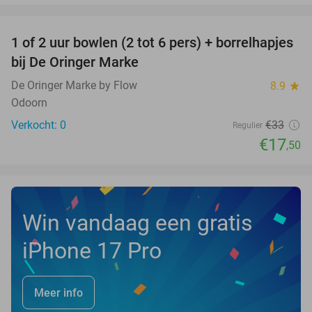
favorite_border
1 of 2 uur bowlen (2 tot 6 pers) + borrelhapjes
47%
NEW
bij De Oringer Marke
TODAY
De Oringer Marke by Flow
8.9
star
Odoorn
Verkocht: 0
€33
Regulier
€17
,50
Win vandaag een gratis
iPhone 17 Pro
Meer info