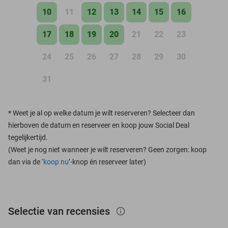
10
11
12
13
14
15
16
17
18
19
20
21
22
23
24
25
26
27
28
29
30
31
*
Weet je al op welke datum je wilt reserveren? Selecteer dan
hierboven de datum en reserveer en koop jouw Social Deal
tegelijkertijd.
(Weet je nog niet wanneer je wilt reserveren? Geen zorgen: koop
dan via de ‘
koop nu
’-knop én reserveer later)
Selectie van recensies
info_outlined