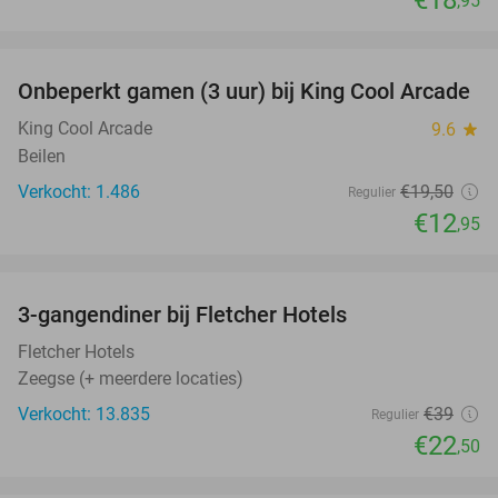
€18
,95
favorite_border
Onbeperkt gamen (3 uur) bij King Cool Arcade
34%
King Cool Arcade
9.6
star
Beilen
Verkocht: 1.486
€19
,50
Regulier
€12
,95
favorite_border
3-gangendiner bij Fletcher Hotels
42%
Fletcher Hotels
Zeegse (+ meerdere locaties)
Verkocht: 13.835
€39
Regulier
€22
,50
favorite_border