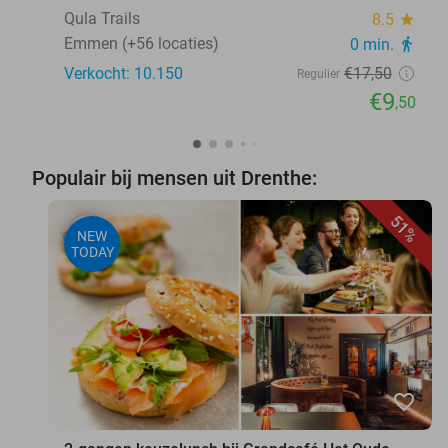
Qula Trails
8.5
star
Emmen (+56 locaties)
0 min.
directions_walk
Verkocht: 10.150
€17
,50
Regulier
€9
,50
Populair bij mensen uit Drenthe:
51%
NEW
TODAY
favorite_border