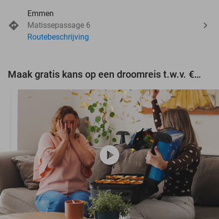
Emmen
Matissepassage 6
Routebeschrijving
Maak gratis kans op een droomreis t.w.v. €3.000!
play_circle