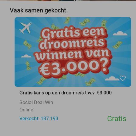
Vaak samen gekocht
favorite_border
Gratis kans op een droomreis t.w.v. €3.000
Social Deal Win
Online
Gratis
Verkocht: 187.193