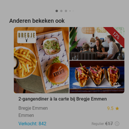
Anderen bekeken ook
12%
favorite_border
2-gangendiner à la carte bij Bregje Emmen
Bregje Emmen
9.5
star
Emmen
Verkocht: 842
€17
Regulier