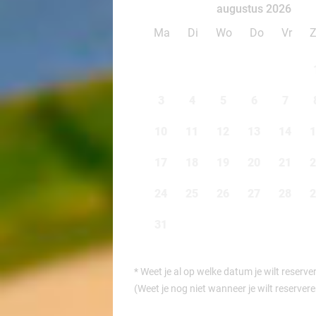
augustus 2026
Ma
Di
Wo
Do
Vr
3
4
5
6
7
10
11
12
13
14
1
17
18
19
20
21
2
24
25
26
27
28
2
31
*
Weet je al op welke datum je wilt reserve
(Weet je nog niet wanneer je wilt reserver