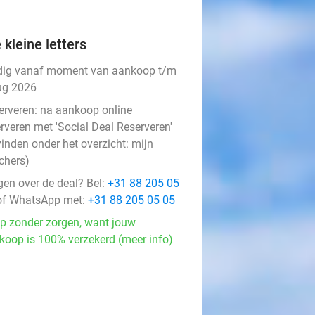
 kleine letters
dig vanaf moment van aankoop t/m
ug 2026
erveren:
na aankoop online
rveren met 'Social Deal Reserveren'
vinden onder het overzicht:
mijn
chers
)
gen over de deal? Bel:
+31 88 205 05
f WhatsApp met:
+31 88 205 05 05
p zonder zorgen, want jouw
koop is 100% verzekerd (meer info)