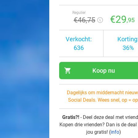
Regulier
€29
€46
,75
,95
Verkocht:
Korting
636
36%
shopping_cart
Koop nu
navi
Dagelijks om middernacht nieuw
Social Deals. Wees snel, op = op
Gratis?!
- Deel deze deal met vrien
Kopen drie vrienden? Dan is de deal
jou gratis! (
info
)