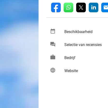
whatsapp
linkedin
fb
mai
date_range
keybo
Beschikbaarheid
chat
keybo
Selectie van recensies
work
keybo
Bedrijf
language
keybo
Website