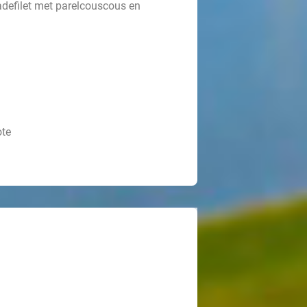
adefilet met parelcouscous en
ote