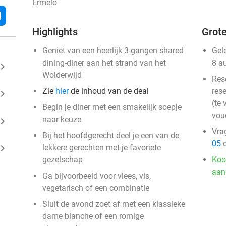
Ermelo
l
Highlights
Grote
Geniet van een heerlijk 3-gangen shared
Gel
dining-diner aan het strand van het
8 a
ard_arrow_right
Wolderwijd
Res
Zie
hier
de inhoud van de deal
rese
ard_arrow_right
(te 
Begin je diner met een smakelijk soepje
vou
naar keuze
ard_arrow_right
Vra
Bij het hoofdgerecht deel je een van de
05
o
ard_arrow_right
lekkere gerechten met je favoriete
gezelschap
Koo
aan
Ga bijvoorbeeld voor vlees, vis,
vegetarisch of een combinatie
Sluit de avond zoet af met een klassieke
dame blanche of een romige