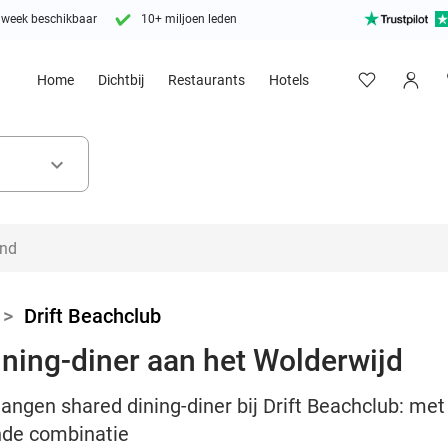
 week beschikbaar
10+ miljoen leden
Home
Dichtbij
Restaurants
Hotels
keyboard_arrow_down
>
Drift Beachclub
ning-diner aan het Wolderwijd
ngen shared dining-diner bij Drift Beachclub: met k
nde combinatie