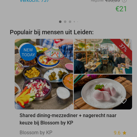
Verkocht: 737
€33
,65
Regulier
€21
Populair bij mensen uit Leiden:
37%
NEW
TODAY
favorite_border
Shared dining-mezzediner + nagerecht naar
keuze bij Blossom by KP
Blossom by KP
9.6
star