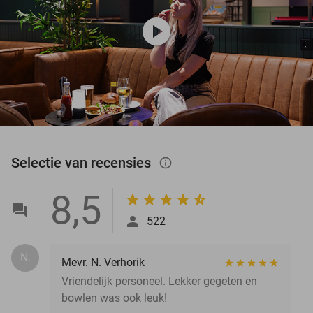
play_circle
Selectie van recensies
info_outlined
8,5
522
N.
Mevr. N. Verhorik
Vriendelijk personeel. Lekker gegeten en
bowlen was ook leuk!