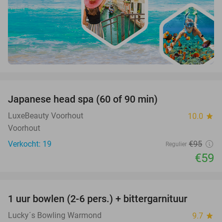
favorite_border
Japanese head spa (60 of 90 min)
38%
LuxeBeauty Voorhout
10.0
star
Voorhout
Verkocht: 19
€95
Regulier
€59
favorite_border
1 uur bowlen (2-6 pers.) + bittergarnituur
44%
Lucky´s Bowling Warmond
9.7
star