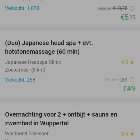
Verkocht: 1.078
€10
,75
Regulier
€5
,25
favorite_border
(Duo) Japanese head spa + evt.
45%
hotstonemassage (60 min)
Japanese Headspa Clinic
9.5
star
Zoetermeer (8 km)
Verkocht: 258
€89
Regulier
€49
favorite_border
Overnachting voor 2 + ontbijt + sauna en
33%
zwembad in Wuppertal
Waldhotel Eskeshof
8.4
star