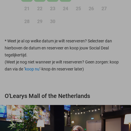
21
22
23
24
25
26
27
28
29
30
*
Weet je al op welke datum je wilt reserveren? Selecteer dan
hierboven de datum en reserveer en koop jouw Social Deal
tegelijkertijd.
(Weet je nog niet wanneer je wilt reserveren? Geen zorgen: koop
dan via de ‘
koop nu
’-knop én reserveer later)
O'Learys Mall of the Netherlands