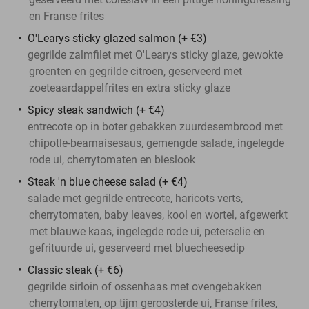
en Franse frites
O'Learys sticky glazed salmon (+ €3)
gegrilde zalmfilet met O'Learys sticky glaze, gewokte
groenten en gegrilde citroen, geserveerd met
zoeteaardappelfrites en extra sticky glaze
Spicy steak sandwich
(+ €4)
entrecote op in boter gebakken zuurdesembrood met
chipotle-bearnaisesaus, gemengde salade, ingelegde
rode ui, cherrytomaten en bieslook
Steak 'n blue cheese salad (+ €4)
salade met gegrilde entrecote, haricots verts,
cherrytomaten, baby leaves, kool en wortel, afgewerkt
met blauwe kaas, ingelegde rode ui, peterselie en
gefrituurde ui, geserveerd met bluecheesedip
Classic steak (+ €6)
gegrilde sirloin of ossenhaas met ovengebakken
cherrytomaten, op tijm geroosterde ui, Franse frites,