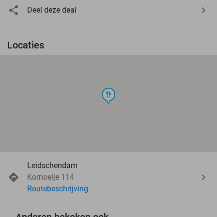
Deel deze deal
Locaties
food
Leidschendam
Kornoelje 114
Routebeschrijving
Anderen bekeken ook