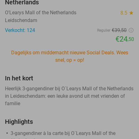
Netherlands
O'Learys Mall of the Netherlands
8.5
star
Leidschendam
Verkocht: 124
€39
,50
Regulier
€24
,50
Dagelijks om middernacht nieuwe Social Deals. Wees
snel, op = op!
In het kort
Heerlijk 3-gangendiner bij O´Learys Mall of the Netherlands
in Leideschendam: een leuke avond uit met vrienden of
familie
Highlights
3-gangendiner à la carte bij O´Learys Mall of the