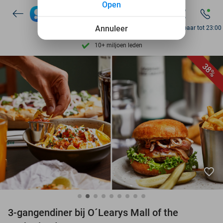
Open
7 dagen per week beschikbaar
10+ miljoen leden
Annuleer
Bereikbaar tot 23:00
9,4
op basis van
206.096 reviews
Ontdek 15.000+ deals
38%
7 dagen per week beschikbaar
10+ miljoen leden
favorite_border
3-gangendiner bij O´Learys Mall of the