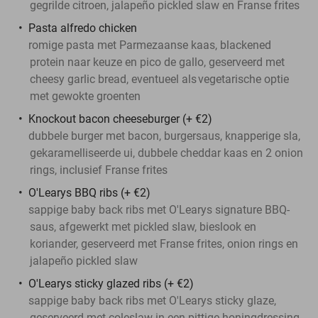
gegrilde citroen, jalapeño pickled slaw en Franse frites
Pasta alfredo chicken
romige pasta met Parmezaanse kaas, blackened
protein naar keuze en pico de gallo, geserveerd met
cheesy garlic bread, eventueel als
vegetarische optie
met gewokte groenten
Knockout bacon cheeseburger (+ €2)
dubbele burger met bacon, burgersaus, knapperige sla,
gekaramelliseerde ui, dubbele cheddar kaas en 2 onion
rings, inclusief Franse frites
O'Learys BBQ ribs (+ €2)
sappige baby back ribs met O'Learys signature BBQ-
saus, afgewerkt met pickled slaw, bieslook en
koriander, geserveerd met Franse frites, onion rings en
jalapeño pickled slaw
O'Learys sticky glazed ribs
(+ €2)
sappige baby back ribs met O'Learys sticky glaze,
geserveerd met coleslaw in een pittige honingdressing