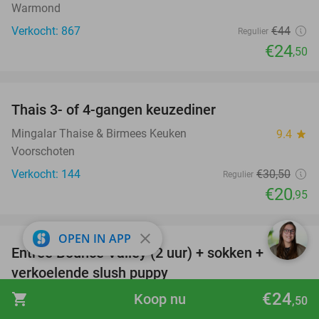
Warmond
Verkocht: 867
€44
Regulier
€24
,50
favorite_border
Thais 3- of 4-gangen keuzediner
31%
Mingalar Thaise & Birmees Keuken
9.4
star
Voorschoten
Verkocht: 144
€30
,50
Regulier
€20
,95
favorite_border
close
OPEN IN APP
Entree Bounce Valley (2 uur) + sokken +
46%
verkoelende slush puppy
€24
Bounce Valley Zoetermeer
9.6
star
shopping_cart
Koop nu
,50
Zoetermeer (8 km)