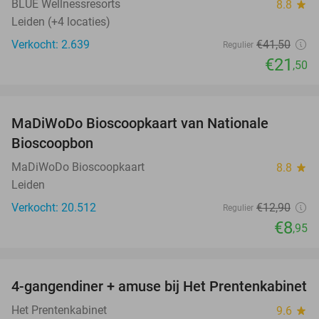
BLUE Wellnessresorts
8.8
star
Leiden (+4 locaties)
Verkocht: 2.639
€41
,50
Regulier
€21
,50
favorite_border
MaDiWoDo Bioscoopkaart van Nationale
31%
Bioscoopbon
MaDiWoDo Bioscoopkaart
8.8
star
Leiden
Verkocht: 20.512
€12
,90
Regulier
€8
,95
favorite_border
4-gangendiner + amuse bij Het Prentenkabinet
37%
Het Prentenkabinet
9.6
star