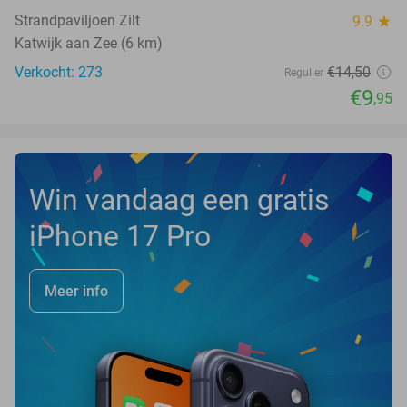
Strandpaviljoen Zilt
9.9
star
Katwijk aan Zee (6 km)
Verkocht: 273
€14
,50
Regulier
€9
,95
Win vandaag een gratis
iPhone 17 Pro
Meer info