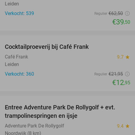
Leiden
Verkocht: 539
€62
,50
Regulier
€39
,50
favorite_border
Cocktailproeverij bij Café Frank
41%
Café Frank
9.7
star
Leiden
Verkocht: 360
€21
,95
Regulier
€12
,95
favorite_border
Entree Adventure Park De Rollygolf + evt.
51%
trampolinespringen en ijsje
Adventure Park De Rollygolf
9.4
star
Noordwijk (8 km)