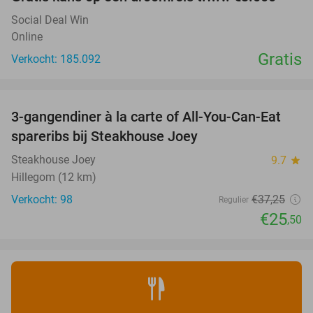
Social Deal Win
Online
Gratis
Verkocht: 185.092
favorite_border
3-gangendiner à la carte of All-You-Can-Eat
32%
spareribs bij Steakhouse Joey
Steakhouse Joey
9.7
star
Hillegom (12 km)
Verkocht: 98
€37
,25
Regulier
€25
,50