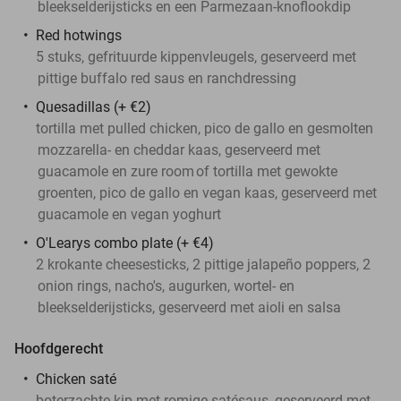
bleekselderijsticks en een Parmezaan-knoflookdip
Red hotwings
5 stuks, gefrituurde kippenvleugels, geserveerd met
pittige buffalo red saus en ranchdressing
Quesadillas (+ €2)
tortilla met pulled chicken, pico de gallo en gesmolten
mozzarella- en cheddar kaas, geserveerd met
guacamole en zure room
of tortilla met gewokte
groenten, pico de gallo en vegan kaas, geserveerd met
guacamole en vegan yoghurt
O'Learys combo plate (+ €4)
2 krokante cheesesticks, 2 pittige jalapeño poppers, 2
onion rings, nacho's, augurken, wortel- en
bleekselderijsticks, geserveerd met aioli en salsa
Hoofdgerecht
Chicken saté
boterzachte kip met romige satésaus, geserveerd met