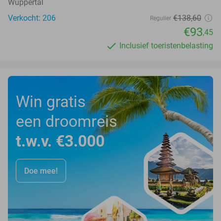
Wuppertal
Verkocht: 206
€138
,60
Regulier
€93
,45
Inclusief toeristenbelasting
Win gratis
een droomreis
t.w.v. €3.000
Doe mee!