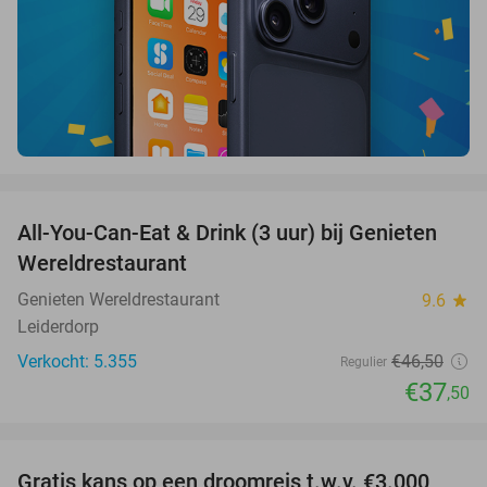
favorite_border
All-You-Can-Eat & Drink (3 uur) bij Genieten
19%
Wereldrestaurant
Genieten Wereldrestaurant
9.6
star
Leiderdorp
Verkocht: 5.355
€46
,50
Regulier
€37
,50
favorite_border
Gratis kans op een droomreis t.w.v. €3.000