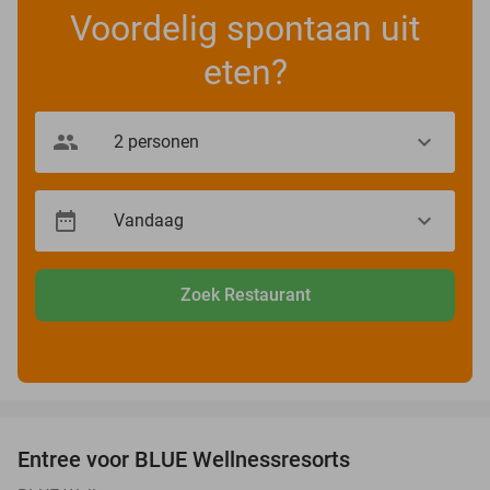
Voordelig spontaan uit
eten?
Zoek Restaurant
favorite_border
Entree voor BLUE Wellnessresorts
48%