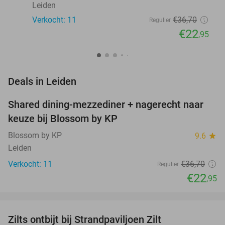
Leiden
Verkocht: 11
€36
,70
Regulier
€22
,95
favorite_border
Deals in Leiden
Shared dining-mezzediner + nagerecht naar
37%
NEW
keuze bij Blossom by KP
TODAY
Blossom by KP
9.6
star
Leiden
Verkocht: 11
€36
,70
Regulier
€22
,95
favorite_border
Zilts ontbijt bij Strandpaviljoen Zilt
31%