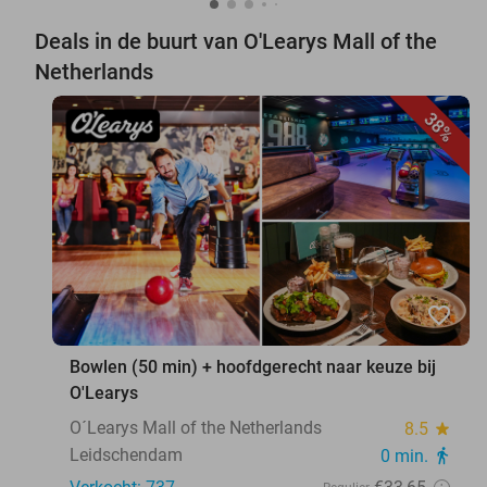
Deals in de buurt van O'Learys Mall of the
Netherlands
38%
favorite_border
Bowlen (50 min) + hoofdgerecht naar keuze bij
O'Learys
O´Learys Mall of the Netherlands
8.5
star
Leidschendam
0 min.
directions_walk