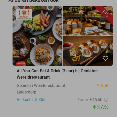
19%
favorite_border
All-You-Can-Eat & Drink (3 uur) bij Genieten
Wereldrestaurant
Genieten Wereldrestaurant
9.6
star
Leiderdorp
Verkocht: 5.355
€46
,50
Regulier
€37
,50