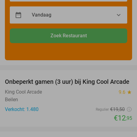
Zoek Restaurant
favorite_border
Onbeperkt gamen (3 uur) bij King Cool Arcade
34%
King Cool Arcade
9.6
star
Beilen
Verkocht: 1.480
€19
,50
Regulier
€12
,95
favorite_border