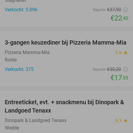
Slagharen
Verkocht: 5.096
€37
,90
Regulier
€22
,40
favorite_border
3-gangen keuzediner bij Pizzeria Mamma-Mia
41%
Pizzeria Mamma-Mia
9.6
star
Rolde
Verkocht: 375
€30
,20
Regulier
€17
,95
favorite_border
Entreeticket, evt. + snackmenu bij Dinopark &
22%
Landgoed Tenaxx
Dinopark & Landgoed Tenaxx
9.3
star
Wedde