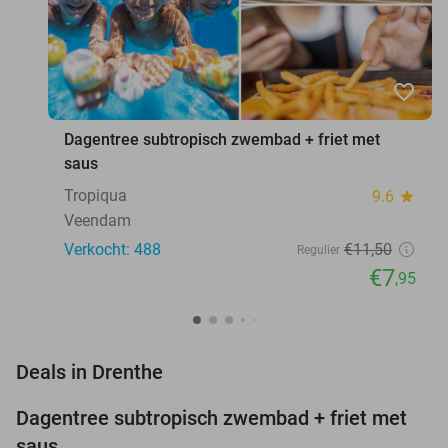
favorite_border
Dagentree subtropisch zwembad + friet met
saus
Tropiqua
9.6
star
Veendam
Verkocht: 488
€11
,50
Regulier
€7
,95
favorite_border
Deals in Drenthe
Dagentree subtropisch zwembad + friet met
31%
saus