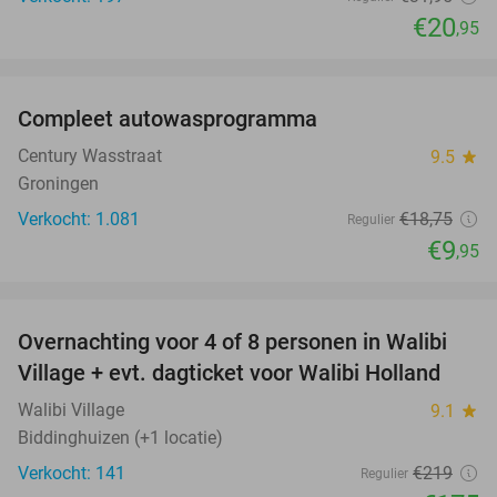
€20
,95
favorite_border
Compleet autowasprogramma
47%
Century Wasstraat
9.5
star
Groningen
Verkocht: 1.081
€18
,75
Regulier
€9
,95
favorite_border
Overnachting voor 4 of 8 personen in Walibi
20%
Village + evt. dagticket voor Walibi Holland
Walibi Village
9.1
star
Biddinghuizen (+1 locatie)
Verkocht: 141
€219
Regulier