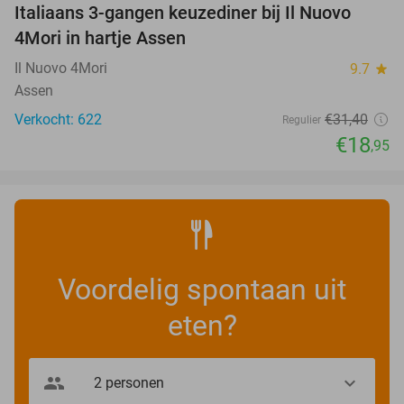
Italiaans 3-gangen keuzediner bij Il Nuovo
40%
4Mori in hartje Assen
Il Nuovo 4Mori
9.7
star
Assen
Verkocht: 622
€31
,40
Regulier
€18
,95
Voordelig spontaan uit
eten?