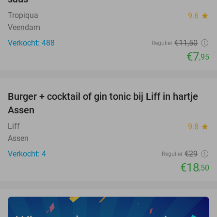
Tropiqua
9.6
star
Veendam
Verkocht: 488
€11
,50
Regulier
€7
,95
favorite_border
Burger + cocktail of gin tonic bij Liff in hartje
36%
NEW
Assen
TODAY
Liff
9.8
star
Assen
Verkocht: 4
€29
Regulier
€18
,50