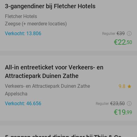
3-gangendiner bij Fletcher Hotels
42%
Fletcher Hotels
Zeegse (+ meerdere locaties)
Verkocht: 13.806
€39
Regulier
€22
,50
favorite_border
All-in entreeticket voor Verkeers- en
15%
Attractiepark Duinen Zathe
Verkeers- en Attractiepark Duinen Zathe
9.8
star
Appelscha
Verkocht: 46.656
€23
,50
Regulier
€19
,99
favorite_border