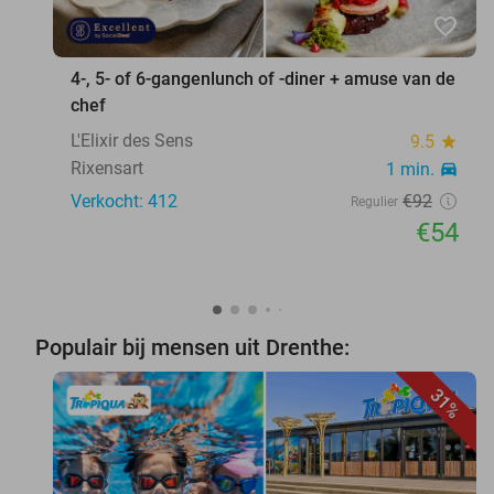
favorite_border
4-, 5- of 6-gangenlunch of -diner + amuse van de
chef
L'Elixir des Sens
9.5
star
Rixensart
1 min.
directions_car
Verkocht: 412
€92
Regulier
€54
Populair bij mensen uit Drenthe:
31%