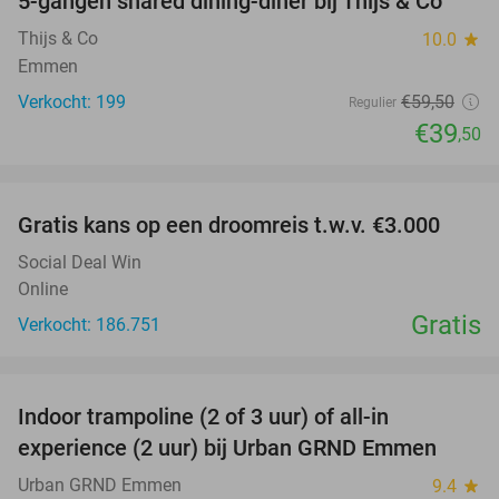
5-gangen shared dining-diner bij Thijs & Co
34%
Thijs & Co
10.0
star
Emmen
Verkocht: 199
€59
,50
Regulier
€39
,50
favorite_border
Gratis kans op een droomreis t.w.v. €3.000
Social Deal Win
Online
Gratis
Verkocht: 186.751
favorite_border
Indoor trampoline (2 of 3 uur) of all-in
25%
experience (2 uur) bij Urban GRND Emmen
Urban GRND Emmen
9.4
star