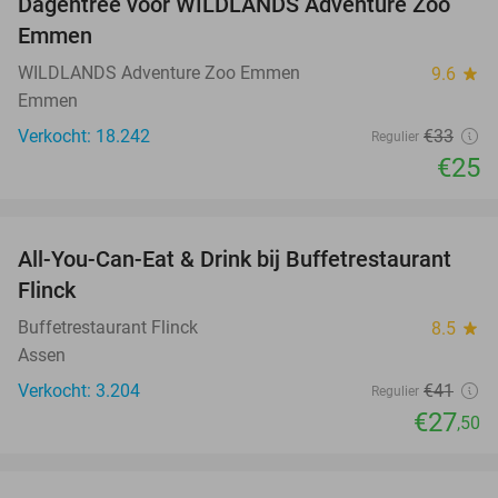
Dagentree voor WILDLANDS Adventure Zoo
24%
Emmen
WILDLANDS Adventure Zoo Emmen
9.6
star
Emmen
Verkocht: 18.242
€33
Regulier
€25
favorite_border
All-You-Can-Eat & Drink bij Buffetrestaurant
33%
Flinck
Buffetrestaurant Flinck
8.5
star
Assen
Verkocht: 3.204
€41
Regulier
€27
,50
favorite_border