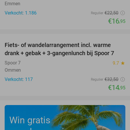
Emmen
Verkocht: 1.186
€22
,50
Regulier
€16
,95
favorite_border
Fiets- of wandelarrangement incl. warme
54%
drank + gebak + 3-gangenlunch bij Spoor 7
Spoor 7
9.7
star
Ommen
Verkocht: 117
€32
,50
Regulier
€14
,95
Win gratis