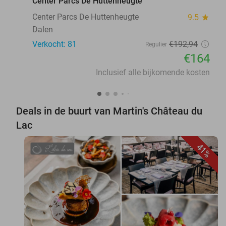
Center Parcs De Huttenheugte
Center Parcs De Huttenheugte
9.5
star
Dalen
Verkocht: 81
€192
,94
Regulier
€164
Inclusief alle bijkomende kosten
Deals in de buurt van Martin's Château du
Lac
41%