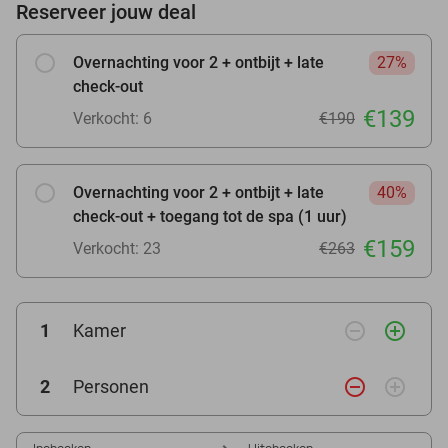
Reserveer jouw deal
Overnachting voor 2 + ontbijt + late
27%
check-out
€139
Verkocht: 6
€190
Overnachting voor 2 + ontbijt + late
40%
check-out + toegang tot de spa (1 uur)
€159
Verkocht: 23
€263
remove_circle_outline
add_circle_outline
1
Kamer
remove_circle_outline
add_circle_outline
2
Personen