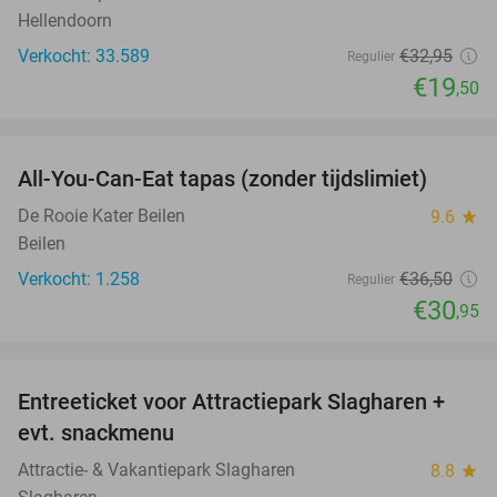
Hellendoorn
Verkocht: 33.589
€32
,95
Regulier
€19
,50
favorite_border
All-You-Can-Eat tapas (zonder tijdslimiet)
15%
De Rooie Kater Beilen
9.6
star
Beilen
Verkocht: 1.258
€36
,50
Regulier
€30
,95
favorite_border
Entreeticket voor Attractiepark Slagharen +
41%
evt. snackmenu
Attractie- & Vakantiepark Slagharen
8.8
star