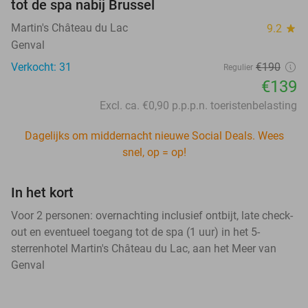
tot de spa nabij Brussel
Martin's Château du Lac
9.2
star
Genval
Verkocht: 31
€190
Regulier
€139
Excl. ca. €0,90 p.p.p.n. toeristenbelasting
Dagelijks om middernacht nieuwe Social Deals. Wees
snel, op = op!
In het kort
Voor 2 personen: overnachting inclusief ontbijt, late check-
out en eventueel toegang tot de spa (1 uur) in het 5-
sterrenhotel Martin's Château du Lac, aan het Meer van
Genval