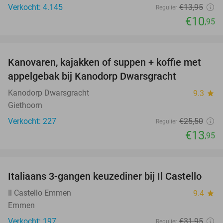
Verkocht: 4.145
€13
,95
Regulier
€10
,95
favorite_border
Kanovaren, kajakken of suppen + koffie met
45%
appelgebak bij Kanodorp Dwarsgracht
Kanodorp Dwarsgracht
9.3
star
Giethoorn
Verkocht: 227
€25
,50
Regulier
€13
,95
favorite_border
Italiaans 3-gangen keuzediner bij Il Castello
34%
Il Castello Emmen
9.4
star
Emmen
Verkocht: 197
€31
,95
Regulier