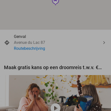
hotel
Genval
Avenue du Lac 87
Routebeschrijving
Maak gratis kans op een droomreis t.w.v. €3.000!
play_circle