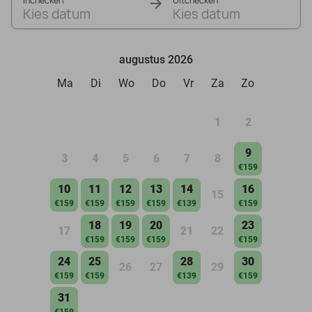
Inchecken
Uitchecken
Kies datum
Kies datum
augustus 2026
Ma
Di
Wo
Do
Vr
Za
Zo
1
2
9
3
4
5
6
7
8
€159
10
11
12
13
14
16
15
€159
€159
€159
€159
€139
€159
18
19
20
23
17
21
22
€159
€159
€159
€159
24
25
28
30
26
27
29
€159
€159
€139
€159
31
€159