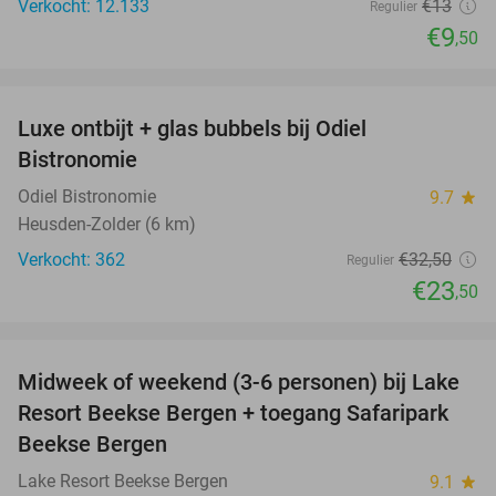
Verkocht: 12.133
€13
Regulier
€9
,50
favorite_border
Luxe ontbijt + glas bubbels bij Odiel
28%
Bistronomie
Odiel Bistronomie
9.7
star
Heusden-Zolder (6 km)
Verkocht: 362
€32
,50
Regulier
€23
,50
favorite_border
Midweek of weekend (3-6 personen) bij Lake
53%
Resort Beekse Bergen + toegang Safaripark
Beekse Bergen
Lake Resort Beekse Bergen
9.1
star