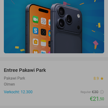
favorite_border
Entree Pakawi Park
28%
Pakawi Park
8.9
star
Olmen
Verkocht: 12.300
€30
Regulier
€21
,50
favorite_border