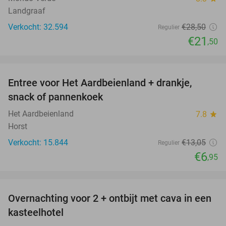
Landgraaf
Verkocht: 32.594
€28
,50
Regulier
€21
,50
favorite_border
Entree voor Het Aardbeienland + drankje,
47%
snack of pannenkoek
Het Aardbeienland
7.8
star
Horst
Verkocht: 15.844
€13
,05
Regulier
€6
,95
favorite_border
Overnachting voor 2 + ontbijt met cava in een
48%
kasteelhotel