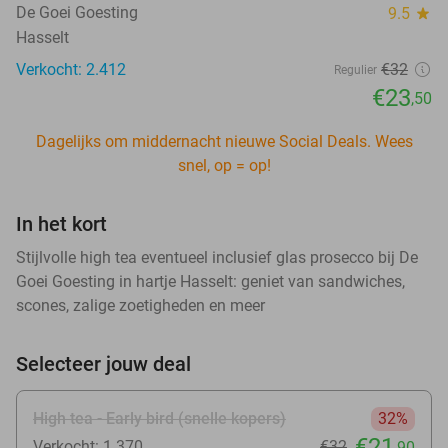
De Goei Goesting
9.5
star
Hasselt
Verkocht: 2.412
€32
Regulier
€23
,50
Dagelijks om middernacht nieuwe Social Deals. Wees
snel, op = op!
In het kort
Stijlvolle high tea eventueel inclusief glas prosecco bij De
Goei Goesting in hartje Hasselt: geniet van sandwiches,
scones, zalige zoetigheden en meer
Selecteer jouw deal
High tea - Early bird (snelle kopers)
32%
€21
Verkocht: 1.370
€32
,90