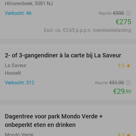
Hilvarenbeek, 5081 NJ
Verkocht: 46
€590
Regulier
€275
Excl. ca. €2,65 p.p.p.n. toeristenbelasting
favorite_border
2- of 3-gangendiner à la carte bij La Saveur
42%
La Saveur
9.5
star
Hasselt
Verkocht: 312
€51
,90
Regulier
€29
,90
favorite_border
Dagentree voor park Mondo Verde +
25%
onbeperkt eten en drinken
Mondo Verde
8.3
star