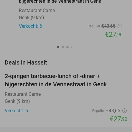
bijgerechten in de Vennestraat in Genk
Restaurant Carne
Genk (9 km)
Verkocht: 6
€43
,65
Regulier
€27
,90
favorite_border
Deals in Hasselt
2-gangen barbecue-lunch of -diner +
36%
NEW
bijgerechten in de Vennestraat in Genk
TODAY
Restaurant Carne
Genk (9 km)
Verkocht: 6
€43
,65
Regulier
€27
,90
favorite_border