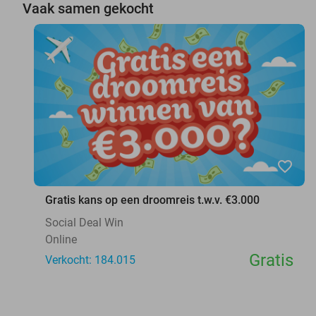
Vaak samen gekocht
favorite_border
Gratis kans op een droomreis t.w.v. €3.000
Social Deal Win
Online
Gratis
Verkocht: 184.015