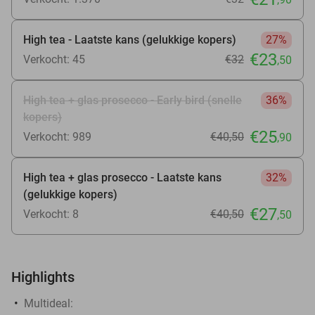
High tea - Laatste kans (gelukkige kopers)
27%
€23
Verkocht: 45
€32
,50
High tea + glas prosecco - Early bird (snelle
36%
kopers)
€25
Verkocht: 989
€40
,50
,90
High tea + glas prosecco - Laatste kans
32%
(gelukkige kopers)
€27
Verkocht: 8
€40
,50
,50
Highlights
Multideal: