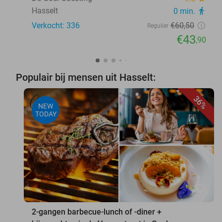
Hasselt
0 min.
directions_walk
Verkocht: 336
€60
,50
Regulier
€43
,90
Populair bij mensen uit Hasselt:
36%
NEW
TODAY
favorite_border
2-gangen barbecue-lunch of -diner +