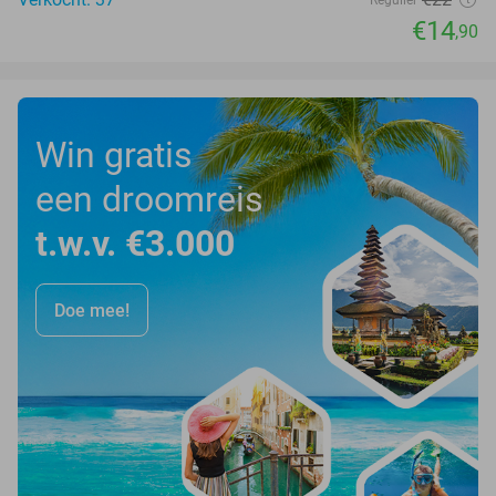
Regulier
€14
,90
Win gratis
een droomreis
t.w.v. €3.000
Doe mee!