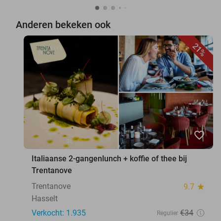
Anderen bekeken ook
21%
favorite_border
Italiaanse 2-gangenlunch + koffie of thee bij
Trentanove
Trentanove
9.7
star
Hasselt
Verkocht: 1.935
€34
Regulier