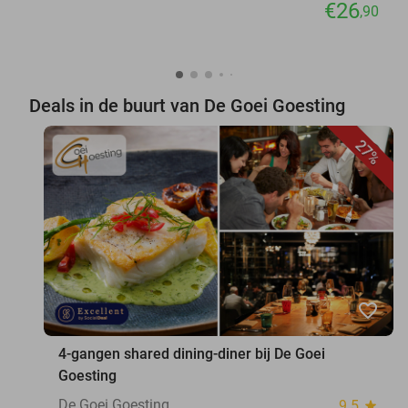
€26
,90
Deals in de buurt van De Goei Goesting
27%
favorite_border
4-gangen shared dining-diner bij De Goei
Goesting
De Goei Goesting
9.5
star