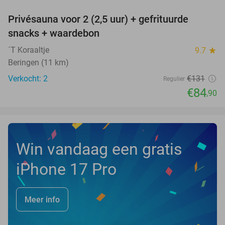
Privésauna voor 2 (2,5 uur) + gefrituurde
35%
NEW
snacks + waardebon
TODAY
´T Koraaltje
9.7
star
Beringen (11 km)
Verkocht: 2
€131
Regulier
€84
,90
Win vandaag een gratis
iPhone 17 Pro
Meer info