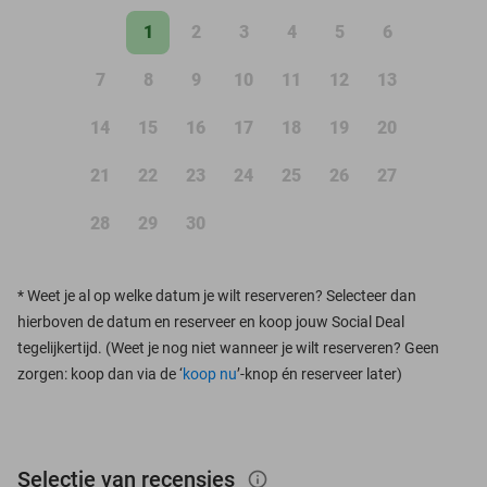
1
2
3
4
5
6
7
8
9
10
11
12
13
14
15
16
17
18
19
20
21
22
23
24
25
26
27
28
29
30
*
Weet je al op welke datum je wilt reserveren? Selecteer dan
hierboven de datum en reserveer en koop jouw Social Deal
tegelijkertijd. (Weet je nog niet wanneer je wilt reserveren? Geen
zorgen: koop dan via de ‘
koop nu
’-knop én reserveer later)
Selectie van recensies
info_outlined