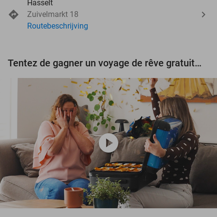
Hasselt
Zuivelmarkt 18
Routebeschrijving
Tentez de gagner un voyage de rêve gratuit d'une valeur de 3.000 € !
play_circle