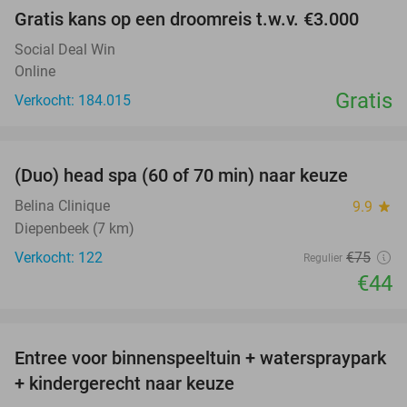
Gratis kans op een droomreis t.w.v. €3.000
Social Deal Win
Online
Gratis
Verkocht: 184.015
favorite_border
(Duo) head spa (60 of 70 min) naar keuze
41%
Belina Clinique
9.9
star
Diepenbeek (7 km)
Verkocht: 122
€75
Regulier
€44
favorite_border
Entree voor binnenspeeltuin + waterspraypark
40%
+ kindergerecht naar keuze