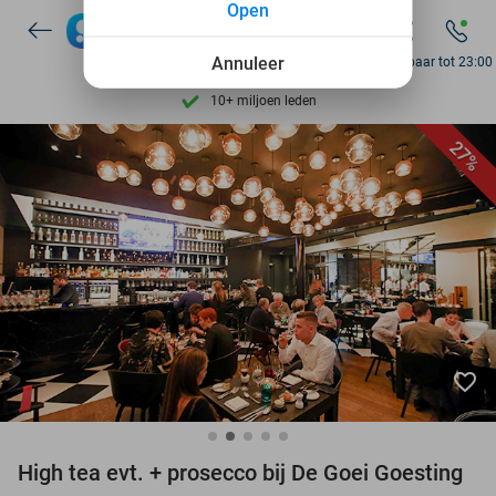
Open
7 dagen per week beschikbaar
10+ miljoen leden
Annuleer
Bereikbaar tot 23:00
9,4
op basis van
205.993 reviews
Ontdek 15.000+ deals
27%
7 dagen per week beschikbaar
10+ miljoen leden
favorite_border
High tea evt. + prosecco bij De Goei Goesting