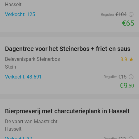
Hasselt
Verkocht: 125
€104
Regulier
€65
favorite_border
Dagentree voor het Steinerbos + friet en saus
37%
Belevenispark Steinerbos
8.9
star
Stein
Verkocht: 43.691
€15
Regulier
€9
,50
favorite_border
Bierproeverij met charcuterieplank in Hasselt
32%
De vaart van Maastricht
Hasselt
Verkocht: 37
€22