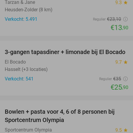
Tarzan & Jane
9.3
star
Heusden-Zolder (8 km)
Verkocht: 5.491
€23
,10
Regulier
€13
,90
favorite_border
3-gangen tapasdiner + limonade bij El Bocado
26%
El Bocado
9.7
star
Hasselt (+3 locaties)
Verkocht: 541
€35
Regulier
€25
,90
favorite_border
Bowlen + pasta voor 4, 6 of 8 personen bij
38%
Sportcentrum Olympia
Sportcentrum Olympia
9.5
star