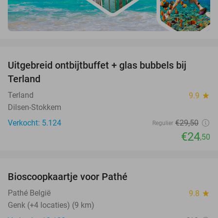
favorite_border
Uitgebreid ontbijtbuffet + glas bubbels bij
17%
Terland
Terland
9.9
star
Dilsen-Stokkem
Verkocht: 5.124
€29
,50
Regulier
€24
,50
favorite_border
Bioscoopkaartje voor Pathé
27%
Pathé België
9.8
star
Genk (+4 locaties) (9 km)