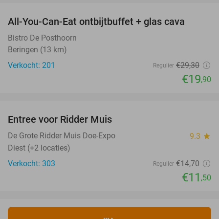
All-You-Can-Eat ontbijtbuffet + glas cava
32%
Bistro De Posthoorn
Beringen (13 km)
Verkocht: 201
€29
,30
Regulier
€19
,90
favorite_border
Entree voor Ridder Muis
22%
NEW
TODAY
De Grote Ridder Muis Doe-Expo
9.3
star
Diest (+2 locaties)
Verkocht: 303
€14
,70
Regulier
€11
,50