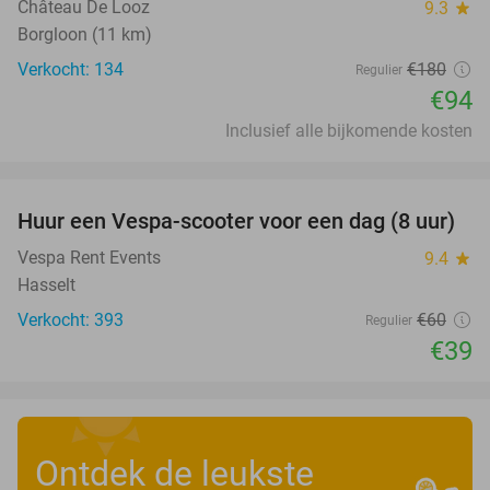
Château De Looz
9.3
star
Borgloon (11 km)
Verkocht: 134
€180
Regulier
€94
Inclusief alle bijkomende kosten
favorite_border
Huur een Vespa-scooter voor een dag (8 uur)
35%
Vespa Rent Events
9.4
star
Hasselt
Verkocht: 393
€60
Regulier
€39
Ontdek de leukste