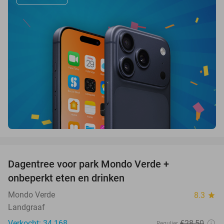
favorite_border
Dagentree voor park Mondo Verde +
25%
onbeperkt eten en drinken
Mondo Verde
8.3
star
Landgraaf
Verkocht: 34.168
€28
,50
Regulier