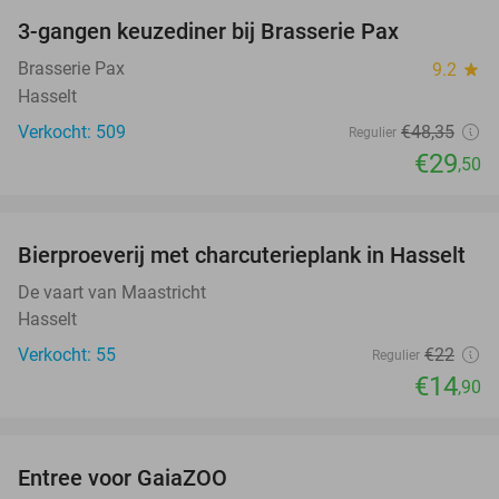
3-gangen keuzediner bij Brasserie Pax
39%
Brasserie Pax
9.2
star
Hasselt
Verkocht: 509
€48
,35
Regulier
€29
,50
favorite_border
Bierproeverij met charcuterieplank in Hasselt
32%
De vaart van Maastricht
Hasselt
Verkocht: 55
€22
Regulier
€14
,90
favorite_border
Entree voor GaiaZOO
14%