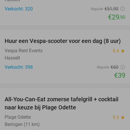
Verkocht: 320
€51
,90
Regulier
€29
,90
favorite_border
Huur een Vespa-scooter voor een dag (8 uur)
35%
Vespa Rent Events
9.4
star
Hasselt
Verkocht: 398
€60
Regulier
€39
favorite_border
All-You-Can-Eat zomerse tafelgrill + cocktail
42%
naar keuze bij Plage Odette
Plage Odette
9.5
star
Beringen (11 km)