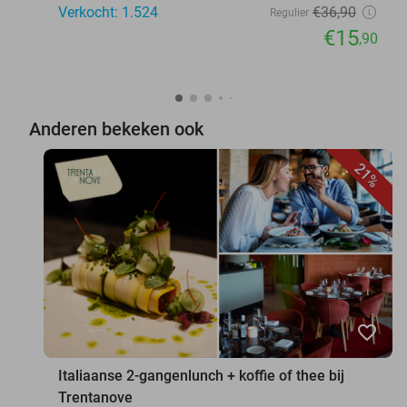
Verkocht: 1.524
€36
,90
Regulier
€15
,90
Anderen bekeken ook
21%
favorite_border
Italiaanse 2-gangenlunch + koffie of thee bij
Trentanove