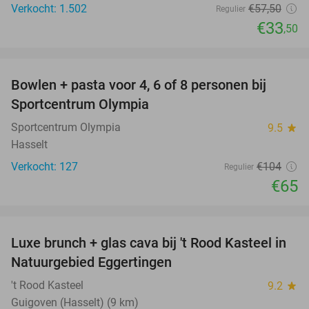
Verkocht: 1.502
€57
,50
Regulier
€33
,50
favorite_border
Bowlen + pasta voor 4, 6 of 8 personen bij
38%
Sportcentrum Olympia
Sportcentrum Olympia
9.5
star
Hasselt
Verkocht: 127
€104
Regulier
€65
favorite_border
Luxe brunch + glas cava bij 't Rood Kasteel in
33%
Natuurgebied Eggertingen
't Rood Kasteel
9.2
star
Guigoven (Hasselt) (9 km)