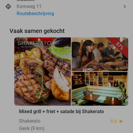
Komweg 11
Routebeschrijving
Vaak samen gekocht
57%
favorite_border
Mixed grill + friet + salade bij Shakerato
Shakerato
8.6
star
Genk (9 km)