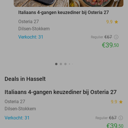
Italiaans 4-gangen keuzediner bij Osteria 27
Osteria 27
9.9
star
Dilsen-Stokkem
Verkocht: 31
€67
Regulier
€39
,50
favorite_border
Deals in Hasselt
Italiaans 4-gangen keuzediner bij Osteria 27
41%
NEW
TODAY
Osteria 27
9.9
star
Dilsen-Stokkem
Verkocht: 31
€67
Regulier
€39
,50