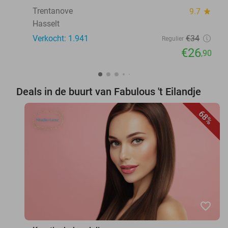
Trentanove
9.7
star
Hasselt
Verkocht: 1.941
€34
Regulier
€26
,90
Deals in de buurt van Fabulous 't Eilandje
68%
favorite_border