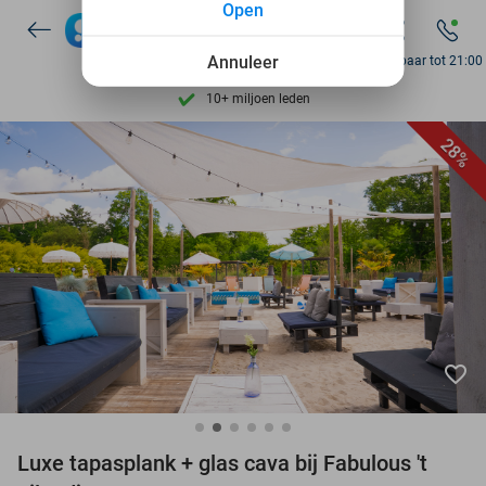
Open
7 dagen per week beschikbaar
10+ miljoen leden
Annuleer
Bereikbaar tot 21:00
9,4
op basis van
206.210 reviews
Ontdek 15.000+ deals
28%
7 dagen per week beschikbaar
10+ miljoen leden
favorite_border
Luxe tapasplank + glas cava bij Fabulous 't