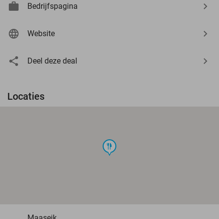
Bedrijfspagina
Website
Deel deze deal
Locaties
food
Maaseik