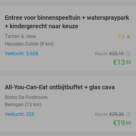
favorite_border
Entree voor binnenspeeltuin + waterspraypark
40%
+ kindergerecht naar keuze
Tarzan & Jane
9.3
star
Heusden-Zolder (8 km)
Verkocht: 5.608
€23
,10
Regulier
€13
,90
favorite_border
All-You-Can-Eat ontbijtbuffet + glas cava
32%
Bistro De Posthoorn
Beringen (13 km)
Verkocht: 229
€29
,30
Regulier
€19
,90
favorite_border