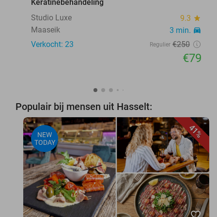
Keratinebehandeling
Studio Luxe
9.3
star
Maaseik
3 min.
directions_car
Verkocht: 23
€250
Regulier
€79
Populair bij mensen uit Hasselt:
41%
NEW
TODAY
favorite_border