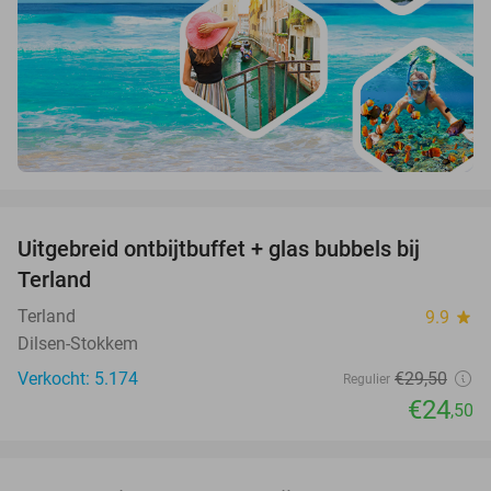
favorite_border
Uitgebreid ontbijtbuffet + glas bubbels bij
17%
Terland
Terland
9.9
star
Dilsen-Stokkem
Verkocht: 5.174
€29
,50
Regulier
€24
,50
favorite_border