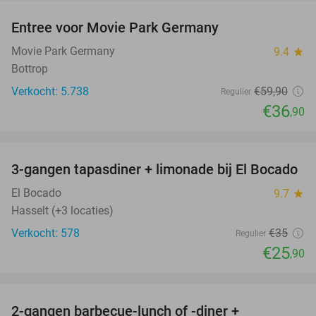
Entree voor Movie Park Germany
38%
Movie Park Germany
9.4
star
Bottrop
Verkocht: 5.738
€59
,90
Regulier
€36
,90
favorite_border
3-gangen tapasdiner + limonade bij El Bocado
26%
El Bocado
9.7
star
Hasselt (+3 locaties)
Verkocht: 578
€35
Regulier
€25
,90
favorite_border
2-gangen barbecue-lunch of -diner +