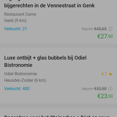
36%
bijgerechten in de Vennestraat in Genk
Restaurant Carne
Genk (9 km)
Verkocht: 21
€43
,65
Regulier
€27
,90
favorite_border
Luxe ontbijt + glas bubbels bij Odiel
28%
Bistronomie
Odiel Bistronomie
9.7
star
Heusden-Zolder (6 km)
Verkocht: 400
€32
,50
Regulier
€23
,50
favorite_border