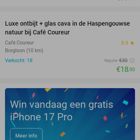
favorite_border
Luxe ontbijt + glas cava in de Haspengouwse
37%
NEW
natuur bij Café Coureur
TODAY
Café Coureur
8.9
star
Borgloon (10 km)
Verkocht: 18
€30
Regulier
€18
,90
Win vandaag een gratis
iPhone 17 Pro
Meer info