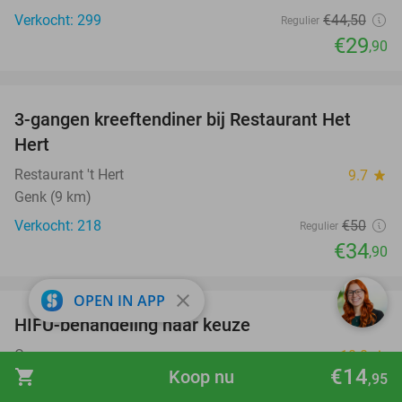
Verkocht: 299
€44
,50
Regulier
€29
,90
favorite_border
3-gangen kreeftendiner bij Restaurant Het
30%
Hert
Restaurant 't Hert
9.7
star
Genk (9 km)
Verkocht: 218
€50
Regulier
€34
,90
favorite_border
close
OPEN IN APP
HIFU-behandeling naar keuze
80%
Onessa
10.0
star
€14
shopping_cart
Koop nu
Hasselt
,95