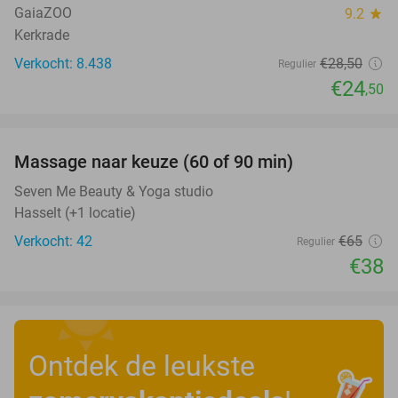
GaiaZOO
9.2
star
Kerkrade
Verkocht: 8.438
€28
,50
Regulier
€24
,50
favorite_border
Massage naar keuze (60 of 90 min)
42%
Seven Me Beauty & Yoga studio
Hasselt (+1 locatie)
Verkocht: 42
€65
Regulier
€38
Ontdek de leukste