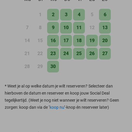
1
2
3
4
5
6
7
8
9
10
11
12
13
14
15
16
17
18
19
20
21
22
23
24
25
26
27
28
29
30
*
Weet je al op welke datum je wilt reserveren? Selecteer dan
hierboven de datum en reserveer en koop jouw Social Deal
tegelijkertijd. (Weet je nog niet wanneer je wilt reserveren? Geen
zorgen: koop dan via de ‘
koop nu
’-knop én reserveer later)