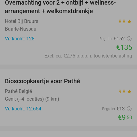
Overnachting voor 2 + ontbijt + wellness-
11%
arrangement + welkomstdrankje
Hotel Bij Bruurs
8.8
star
Baarle-Nassau
Verkocht: 128
€152
Regulier
€135
Excl. ca. €2,75 p.p.p.n. toeristenbelasting
favorite_border
Bioscoopkaartje voor Pathé
27%
Pathé België
9.8
star
Genk (+4 locaties) (9 km)
Verkocht: 12.654
€13
Regulier
€9
,50
favorite_border