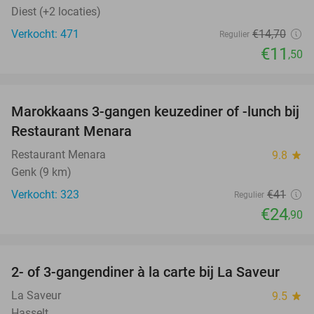
Diest (+2 locaties)
Verkocht: 471
€14
,70
Regulier
€11
,50
favorite_border
Marokkaans 3-gangen keuzediner of -lunch bij
39%
Restaurant Menara
Restaurant Menara
9.8
star
Genk (9 km)
Verkocht: 323
€41
Regulier
€24
,90
favorite_border
2- of 3-gangendiner à la carte bij La Saveur
42%
La Saveur
9.5
star
Hasselt