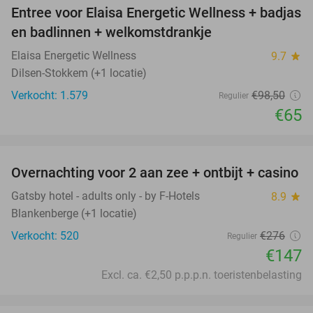
Entree voor Elaisa Energetic Wellness + badjas
34%
en badlinnen + welkomstdrankje
Elaisa Energetic Wellness
9.7
star
Dilsen-Stokkem (+1 locatie)
Verkocht: 1.579
€98
,50
Regulier
€65
favorite_border
Overnachting voor 2 aan zee + ontbijt + casino
47%
Gatsby hotel - adults only - by F-Hotels
8.9
star
Blankenberge (+1 locatie)
Verkocht: 520
€276
Regulier
€147
Excl. ca. €2,50 p.p.p.n. toeristenbelasting
favorite_border