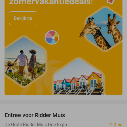
zomervakantiedeals
!
Bekijk nu
favorite_border
Entree voor Ridder Muis
22%
De Grote Ridder Muis Doe-Expo
9.3
star