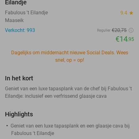
Eilandje
Fabulous 't Eilandje
9.4
star
Maaseik
Verkocht: 993
€20
,75
Regulier
€14
,95
Dagelijks om middernacht nieuwe Social Deals. Wees
snel, op = op!
In het kort
Geniet van een luxe tapasplank van de chef bij Fabulous 't
Eilandje: inclusief een verfrissend glaasje cava
Highlights
Geniet van een luxe tapasplank en een glaasje cava bij
Fabulous 't Eilandje