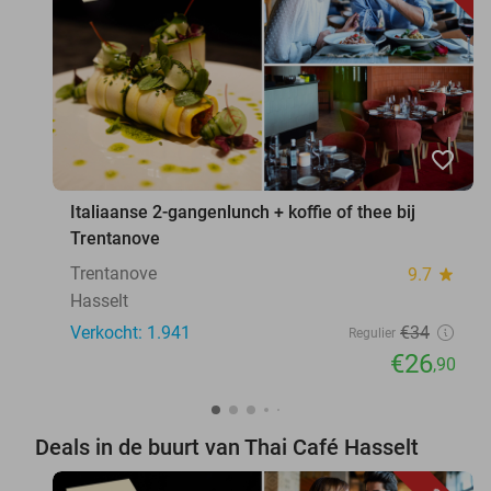
favorite_border
Italiaanse 2-gangenlunch + koffie of thee bij
Trentanove
Trentanove
9.7
star
Hasselt
Verkocht: 1.941
€34
Regulier
€26
,90
Deals in de buurt van Thai Café Hasselt