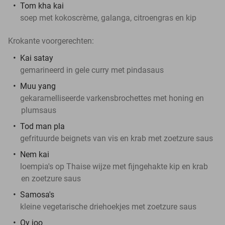
Tom kha kai
soep met kokoscrème, galanga, citroengras en kip
Krokante voorgerechten:
Kai satay
gemarineerd in gele curry met pindasaus
Muu yang
gekaramelliseerde varkensbrochettes met honing en
plumsaus
Tod man pla
gefrituurde beignets van vis en krab met zoetzure saus
Nem kai
loempia's op Thaise wijze met fijngehakte kip en krab
en zoetzure saus
Samosa's
kleine vegetarische driehoekjes met zoetzure saus
Oy joo