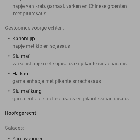
hapje van krab, garnaal, varken en Chinese groenten
met pruimsaus
Gestoomde voorgerechten:
Kanom jip
hapje met kip en sojasaus
Siu maï
varkenshapje met sojasaus en pikante srirachasaus
Ha kao
garnalenhapje met pikante srirachasaus
Siu maï kung
garnalenhapje met sojasaus en pikante srirachasaus
Hoofdgerecht
Salades:
Yam woonsen