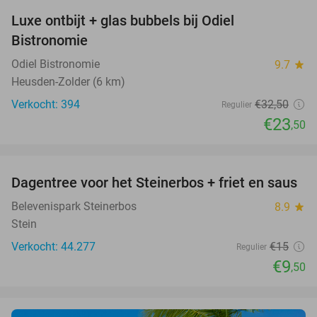
Luxe ontbijt + glas bubbels bij Odiel
28%
Bistronomie
Odiel Bistronomie
9.7
star
Heusden-Zolder (6 km)
Verkocht: 394
€32
,50
Regulier
€23
,50
favorite_border
Dagentree voor het Steinerbos + friet en saus
37%
Belevenispark Steinerbos
8.9
star
Stein
Verkocht: 44.277
€15
Regulier
€9
,50