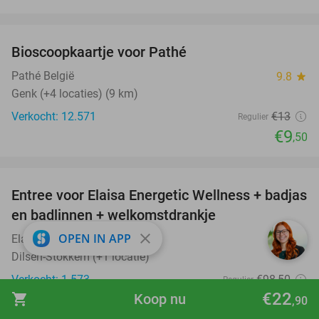
favorite_border
Bioscoopkaartje voor Pathé
27%
Pathé België
9.8
star
Genk (+4 locaties) (9 km)
Verkocht: 12.571
€13
Regulier
€9
,50
favorite_border
Entree voor Elaisa Energetic Wellness + badjas
34%
en badlinnen + welkomstdrankje
close
OPEN IN APP
Elaisa Energetic Wellness
9.7
star
Dilsen-Stokkem (+1 locatie)
Verkocht: 1.573
€98
,50
Regulier
€22
€65
shopping_cart
Koop nu
,90