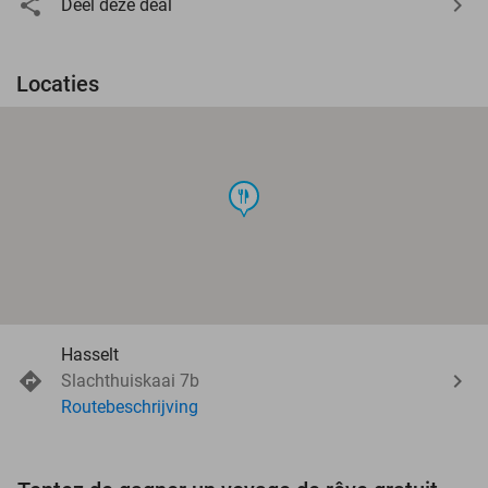
Deel deze deal
Locaties
food
Hasselt
Slachthuiskaai 7b
Routebeschrijving