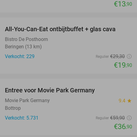
€13
,90
favorite_border
All-You-Can-Eat ontbijtbuffet + glas cava
32%
Bistro De Posthoorn
Beringen (13 km)
Verkocht: 229
€29
,30
Regulier
€19
,90
favorite_border
Entree voor Movie Park Germany
38%
Movie Park Germany
9.4
star
Bottrop
Verkocht: 5.731
€59
,90
Regulier
€36
,90
favorite_border