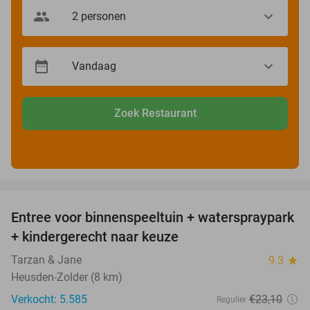
Zoek Restaurant
favorite_border
Entree voor binnenspeeltuin + waterspraypark
40%
+ kindergerecht naar keuze
Tarzan & Jane
9.3
star
Heusden-Zolder (8 km)
Verkocht: 5.585
€23
,10
Regulier