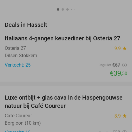
favorite_border
Deals in Hasselt
Italiaans 4-gangen keuzediner bij Osteria 27
41%
NEW
TODAY
Osteria 27
9.9
star
Dilsen-Stokkem
Verkocht: 25
€67
Regulier
€39
,50
favorite_border
Luxe ontbijt + glas cava in de Haspengouwse
37%
NEW
natuur bij Café Coureur
TODAY
Café Coureur
8.9
star
Borgloon (10 km)