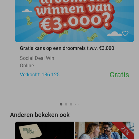
favorite_border
Gratis kans op een droomreis t.w.v. €3.000
Social Deal Win
Online
Gratis
Verkocht: 186.125
Anderen bekeken ook
21%