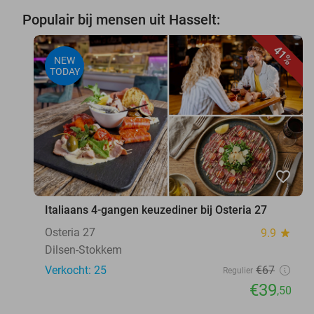
Populair bij mensen uit Hasselt:
41%
NEW
TODAY
favorite_border
Italiaans 4-gangen keuzediner bij Osteria 27
Osteria 27
9.9
star
Dilsen-Stokkem
Verkocht: 25
€67
Regulier
€39
,50