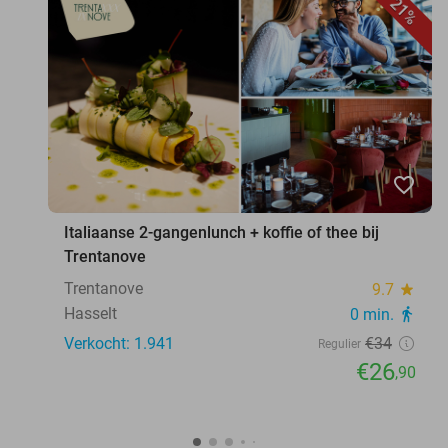
21%
favorite_border
Italiaanse 2-gangenlunch + koffie of thee bij
Trentanove
Trentanove
9.7
star
Hasselt
0 min.
directions_walk
Verkocht: 1.941
€34
Regulier
€26
,90