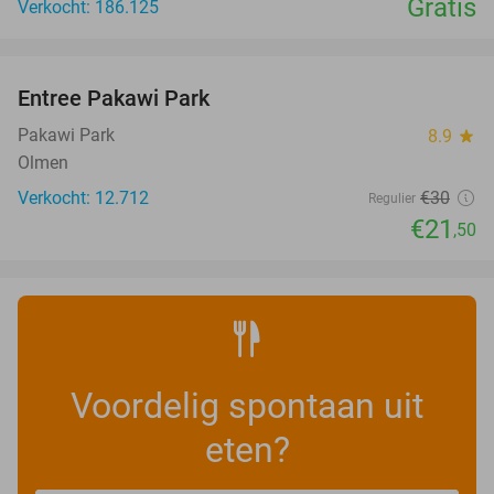
Gratis
Verkocht: 186.125
favorite_border
Entree Pakawi Park
28%
Pakawi Park
8.9
star
Olmen
Verkocht: 12.712
€30
Regulier
€21
,50
Voordelig spontaan uit
eten?