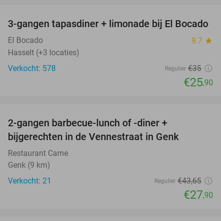
3-gangen tapasdiner + limonade bij El Bocado
26%
El Bocado
9.7
star
Hasselt (+3 locaties)
Verkocht: 578
€35
Regulier
€25
,90
favorite_border
2-gangen barbecue-lunch of -diner +
36%
bijgerechten in de Vennestraat in Genk
Restaurant Carne
Genk (9 km)
Verkocht: 21
€43
,65
Regulier
€27
,90
favorite_border