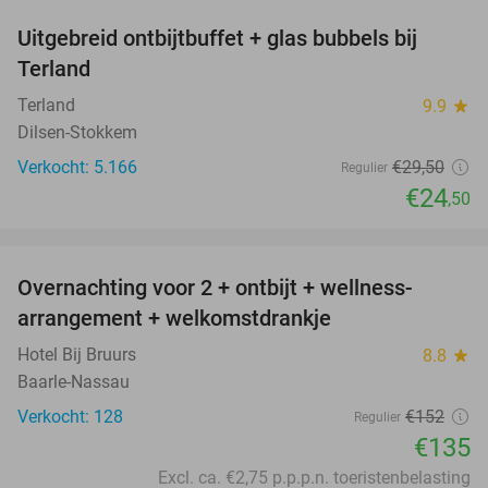
Uitgebreid ontbijtbuffet + glas bubbels bij
17%
Terland
Terland
9.9
star
Dilsen-Stokkem
Verkocht: 5.166
€29
,50
Regulier
€24
,50
favorite_border
Overnachting voor 2 + ontbijt + wellness-
11%
arrangement + welkomstdrankje
Hotel Bij Bruurs
8.8
star
Baarle-Nassau
Verkocht: 128
€152
Regulier
€135
Excl. ca. €2,75 p.p.p.n. toeristenbelasting