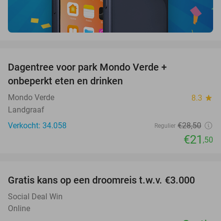
favorite_border
Dagentree voor park Mondo Verde +
25%
onbeperkt eten en drinken
Mondo Verde
8.3
star
Landgraaf
Verkocht: 34.058
€28
,50
Regulier
€21
,50
favorite_border
Gratis kans op een droomreis t.w.v. €3.000
Social Deal Win
Online