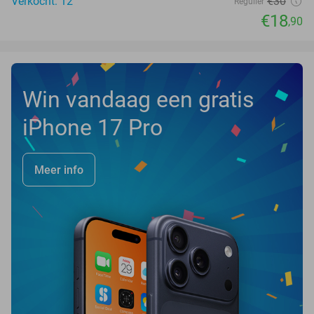
Verkocht: 12
€30
Regulier
€18
,90
Win vandaag een gratis
iPhone 17 Pro
Meer info