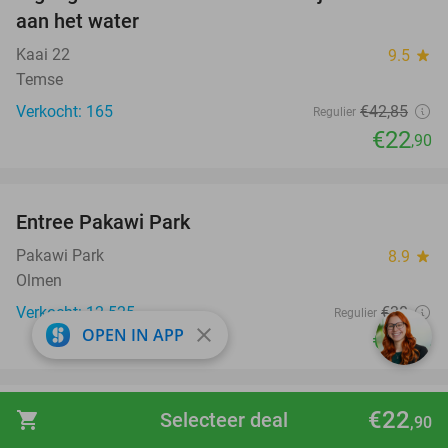
47%
aan het water
Kaai 22
9.5
star
Temse
Verkocht: 165
€42
,85
Regulier
€22
,90
favorite_border
Entree Pakawi Park
28%
Pakawi Park
8.9
star
Olmen
Verkocht: 12.525
€30
Regulier
close
OPEN IN APP
€21
,50
favorite_border
€22
shopping_cart
Selecteer deal
Bowlen (50 min) + diner + arcade playcard bij
38%
,90