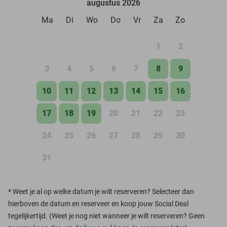
augustus 2026
Ma
Di
Wo
Do
Vr
Za
Zo
1
2
3
4
5
6
7
8
9
10
11
12
13
14
15
16
17
18
19
20
21
22
23
24
25
26
27
28
29
30
31
*
Weet je al op welke datum je wilt reserveren? Selecteer dan
hierboven de datum en reserveer en koop jouw Social Deal
tegelijkertijd. (Weet je nog niet wanneer je wilt reserveren? Geen