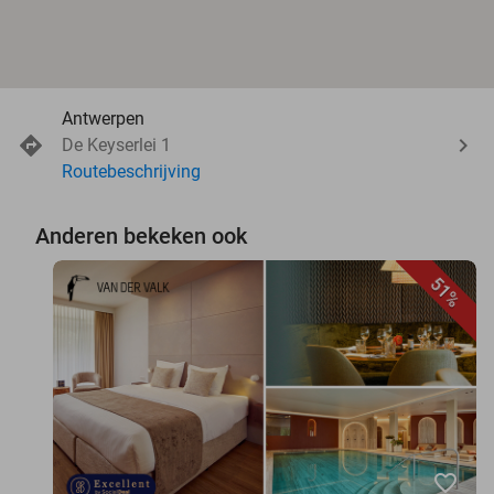
Antwerpen
De Keyserlei 1
Routebeschrijving
Anderen bekeken ook
51%
favorite_border