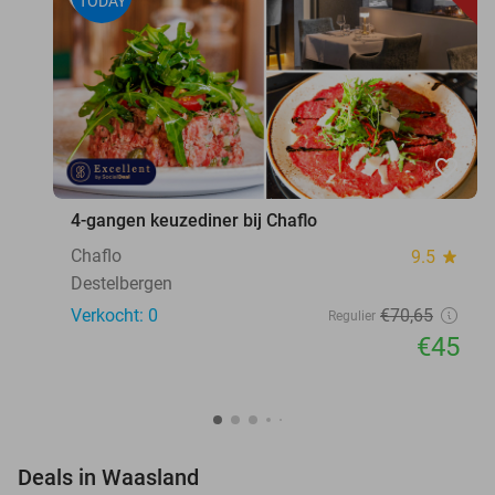
TODAY
favorite_border
4-gangen keuzediner bij Chaflo
Chaflo
9.5
star
Destelbergen
Verkocht: 0
€70
,65
Regulier
€45
favorite_border
Deals in Waasland