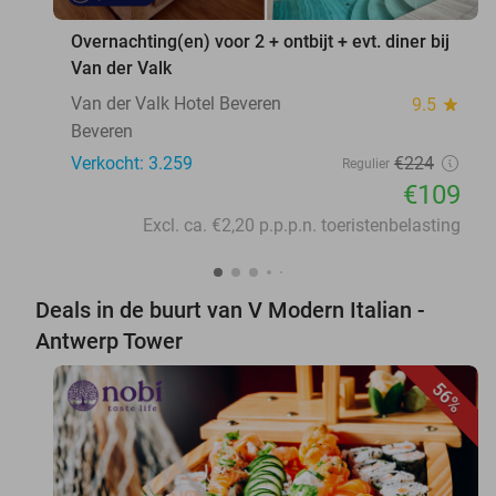
Overnachting(en) voor 2 + ontbijt + evt. diner bij
Van der Valk
Van der Valk Hotel Beveren
9.5
star
Beveren
Verkocht: 3.259
€224
Regulier
€109
Excl. ca. €2,20 p.p.p.n. toeristenbelasting
Deals in de buurt van V Modern Italian -
Antwerp Tower
56%