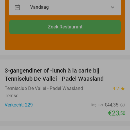
Zoek Restaurant
favorite_border
3-gangendiner of -lunch à la carte bij
47%
Tennisclub De Vallei - Padel Waasland
Tennisclub De Vallei - Padel Waasland
9.2
star
Temse
Verkocht: 229
€44
,35
Regulier
€23
,50
favorite_border