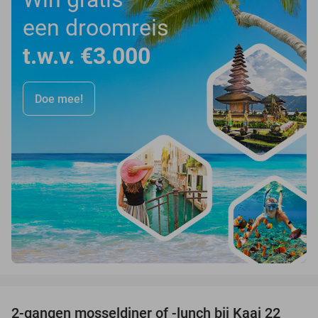
een droomreis
t.w.v. €3.000
Doe mee!
favorite_border
2-gangen mosseldiner of -lunch bij Kaai 22