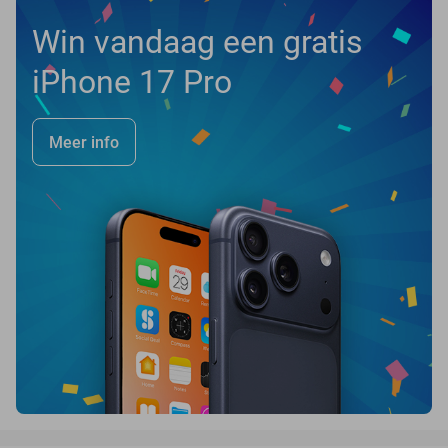
Win vandaag een gratis
iPhone 17 Pro
Meer info
favorite_border