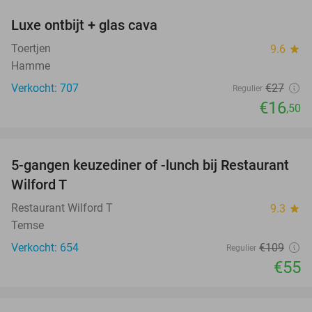
Luxe ontbijt + glas cava
39%
Toertjen
9.6
star
Hamme
Verkocht: 707
€27
Regulier
€16
,50
favorite_border
5-gangen keuzediner of -lunch bij Restaurant
50%
Wilford T
Restaurant Wilford T
9.3
star
Temse
Verkocht: 654
€109
Regulier
€55
favorite_border