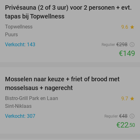
Privésauna (2 of 3 uur) voor 2 personen + evt.
50%
tapas bij Topwellness
Topwellness
9.6
star
Puurs
Verkocht: 143
€298
Regulier
€149
favorite_border
Mosselen naar keuze + friet of brood met
53%
mosselsaus + nagerecht
Bistro-Grill Park en Laan
9.7
star
Sint-Niklaas
Verkocht: 307
€48
Regulier
€22
,50
favorite_border