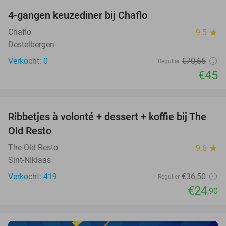
4-gangen keuzediner bij Chaflo
36%
NEW
TODAY
Chaflo
9.5
star
Destelbergen
Verkocht: 0
€70
,65
Regulier
€45
favorite_border
Ribbetjes à volonté + dessert + koffie bij The
32%
Old Resto
The Old Resto
9.6
star
Sint-Niklaas
Verkocht: 419
€36
,50
Regulier
€24
,90