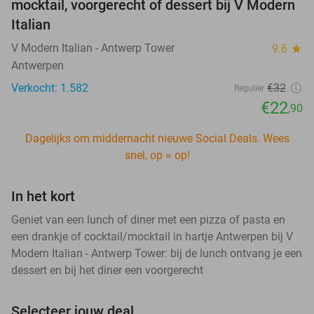
mocktail, voorgerecht of dessert bij V Modern
Italian
V Modern Italian - Antwerp Tower
9.6
star
Antwerpen
Verkocht: 1.582
€32
Regulier
€22
,90
Dagelijks om middernacht nieuwe Social Deals. Wees
snel, op = op!
In het kort
Geniet van een lunch of diner met een pizza of pasta en
een drankje of cocktail/mocktail in hartje Antwerpen bij V
Modern Italian - Antwerp Tower: bij de lunch ontvang je een
dessert en bij het diner een voorgerecht
Selecteer jouw deal