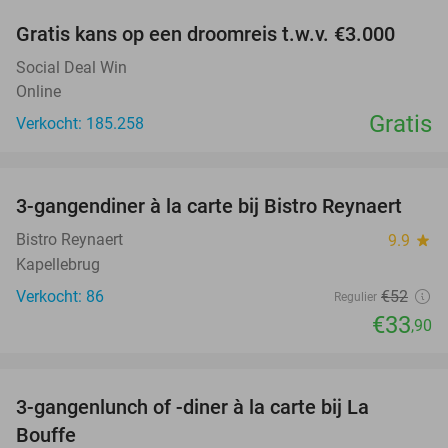
Gratis kans op een droomreis t.w.v. €3.000
Social Deal Win
Online
Gratis
Verkocht: 185.258
favorite_border
3-gangendiner à la carte bij Bistro Reynaert
35%
Bistro Reynaert
9.9
star
Kapellebrug
Verkocht: 86
€52
Regulier
€33
,90
favorite_border
3-gangenlunch of -diner à la carte bij La
32%
Bouffe