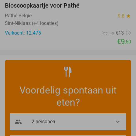
Bioscoopkaartje voor Pathé
27%
Pathé België
9.8
star
Sint-Niklaas (+4 locaties)
Verkocht: 12.475
€13
Regulier
€9
,50
Voordelig spontaan uit
eten?