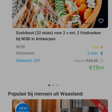
favorite_border
Sushiboot (32 stuks) voor 2 + evt. 2 frisdranken
bij NOBI in Antwerpen
NOBI
9.4
star
Antwerpen
0 min.
directions_walk
Verkocht: 201
€45
,35
Regulier
€19
,90
Populair bij mensen uit Waasland:
36%
NEW