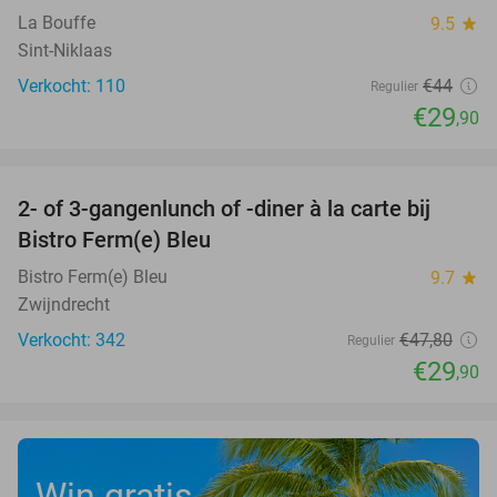
La Bouffe
9.5
star
Sint-Niklaas
Verkocht: 110
€44
Regulier
€29
,90
favorite_border
2- of 3-gangenlunch of -diner à la carte bij
37%
Bistro Ferm(e) Bleu
Bistro Ferm(e) Bleu
9.7
star
Zwijndrecht
Verkocht: 342
€47
,80
Regulier
€29
,90
Win gratis