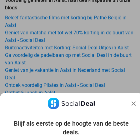
Voordelig genieten in Aalst: haal deal-inspiratie uit onze
blogs
Beleef fantastische films met korting bij Pathé België in
Aalst
Geniet van matcha met tot wel 70% korting in de buurt van
Aalst - Social Deal
Buitenactiviteiten met Korting: Social Deal Uitjes in Aalst
Ga voordelig de padelbaan op met Social Deal in de buurt
van Aalst
Geniet van je vakantie in Aalst in Nederland met Social
Deal
Ontdek voordelig Pilates in Aalst - Social Deal
Ontbijt & lunch in Aalst
All-You-Can-Eat in Aalst
Avondje uit in regio Aalst? Ontdek 6x inspiratie voor een
onvergetelijke avond
Date ideeën voor Aalst en omgeving: ontdek 16 tips voor
Blijf als eerste op de hoogte van de beste
de ideale dates
deals.
Dagje uit naar Pairi Daiza vanaf Aalst: verwonder je in de