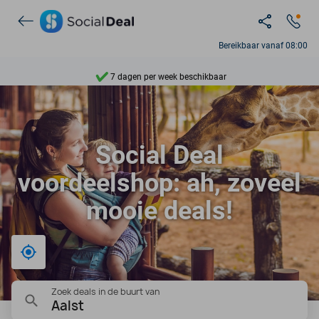
Ontdek 15.000+ deals
Bereikbaar vanaf 08:00
7 dagen per week beschikbaar
10+ miljoen leden
9,4
Social Deal
Ontdek 15.000+ deals
voordeelshop: ah, zoveel
mooie deals!
Bij mij in de buurt
Zoek deals in de buurt van
Aalst