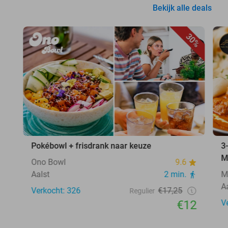
Bekijk alle deals
30%
Pokébowl + frisdrank naar keuze
3
M
Ono Bowl
9.6
Aalst
2 min.
M
A
Verkocht: 326
€17,25
Regulier
€12
V