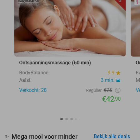
Ontspanningsmassage (60 min)
O
BodyBalance
9.9
E
Aalst
3 min.
M
Verkocht: 28
€75
V
Regulier
€42
,90
Mega mooi voor minder
✨
Bekijk alle deals