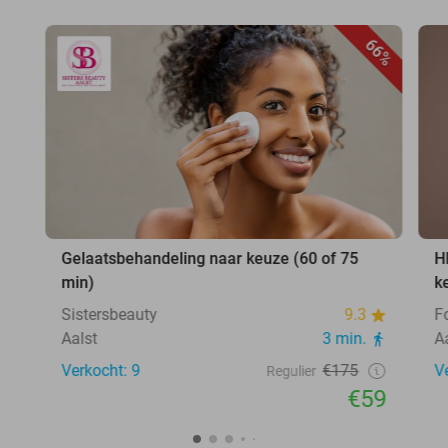
66%
Gelaatsbehandeling naar keuze (60 of 75
H
min)
k
Sistersbeauty
9.3
F
Aalst
3 min.
A
Verkocht: 9
€175
V
Regulier
€59