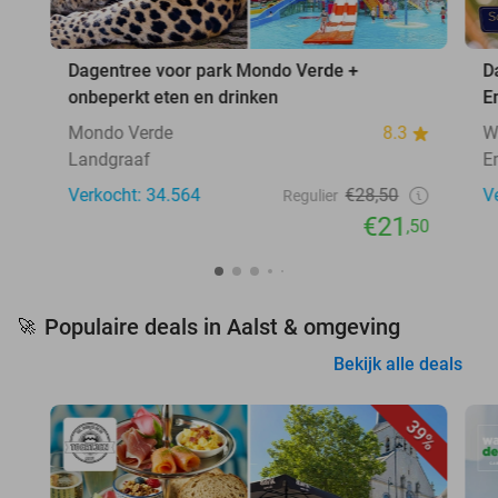
Dagentree voor park Mondo Verde +
D
onbeperkt eten en drinken
E
Mondo Verde
8.3
W
Landgraaf
E
Verkocht: 34.564
€28,50
V
Regulier
€21
,50
Populaire deals in Aalst & omgeving
🚀
Bekijk alle deals
39%