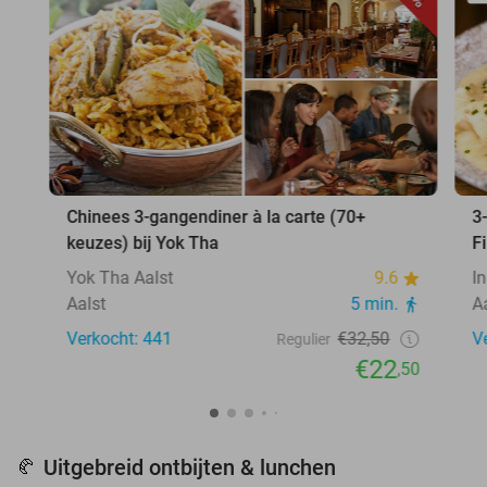
Chinees 3-gangendiner à la carte (70+
3
keuzes) bij Yok Tha
F
Yok Tha Aalst
9.6
In
Aalst
5 min.
A
Verkocht: 441
€32,50
V
Regulier
€22
,50
Uitgebreid ontbijten & lunchen
🥐