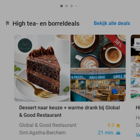
High tea- en borreldeals
🥂
Bekijk alle deals
38%
Dessert naar keuze + warme drank bij Global
H
& Good Restaurant
H
Global & Good Restaurant
8.0
G
Sint-Agatha-Berchem
21 min.
V