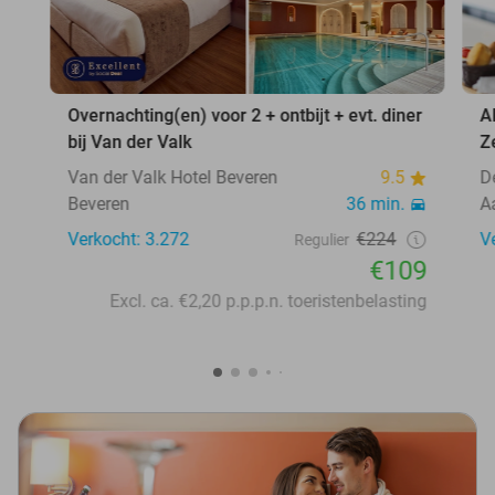
Overnachting(en) voor 2 + ontbijt + evt. diner
A
bij Van der Valk
Z
Van der Valk Hotel Beveren
9.5
D
Beveren
36 min.
A
Verkocht: 3.272
€224
V
Regulier
€109
Excl. ca. €2,20 p.p.p.n. toeristenbelasting