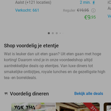
Aalst (+121 locaties)
2 min.
i
A
Verkocht: 661
€19,95
Regulier
€9
V
,95
Shop voordelig je etentje
Wat is leuker dan uit eten gaan? Uit eten gaan met hoge
korting! Daarom vind je in onze voordeelshop altijd
aantrekkelijke deals op etentjes. Van luxe diners tot
smakelijke ontbijtjes, royale lunches en de gezelligste high
tea- en borreldeals.
Voordelig dineren
🍴
Bekijk alle deals
31%