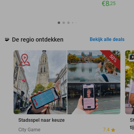
€8
,25
De regio ontdekken
🧩
Bekijk alle deals
50%
Stadsspel naar keuze
S
ti
City Game
7.4