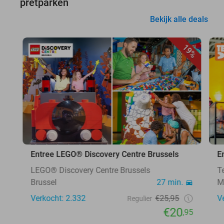
pretparken
Bekijk alle deals
19%
Entree LEGO® Discovery Centre Brussels
E
LEGO® Discovery Centre Brussels
T
Brussel
27 min.
M
Verkocht: 2.332
€25,95
V
Regulier
€20
,95