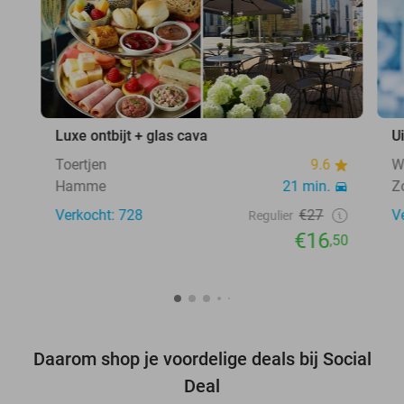
Luxe ontbijt + glas cava
U
Toertjen
9.6
W
Hamme
21 min.
Z
Verkocht: 728
€27
V
Regulier
€16
,50
Daarom shop je voordelige deals bij Social
Deal