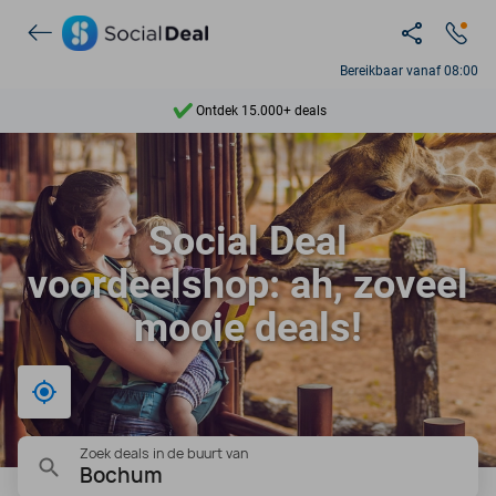
Ontdek 15.000+ deals
Bereikbaar vanaf 08:00
7 dagen per week beschikbaar
10+ miljoen leden
9,4
Social Deal
Ontdek 15.000+ deals
voordeelshop: ah, zoveel
mooie deals!
Bij mij in de buurt
Zoek deals in de buurt van
Bochum