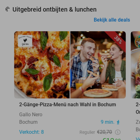
Uitgebreid ontbijten & lunchen
🥐
Bekijk alle deals
38%
2-Gänge-Pizza-Menü nach Wahl in Bochum
2
O
Gallo Nero
Bochum
9 min.
Z
B
Verkocht: 8
€20,70
Regulier
V