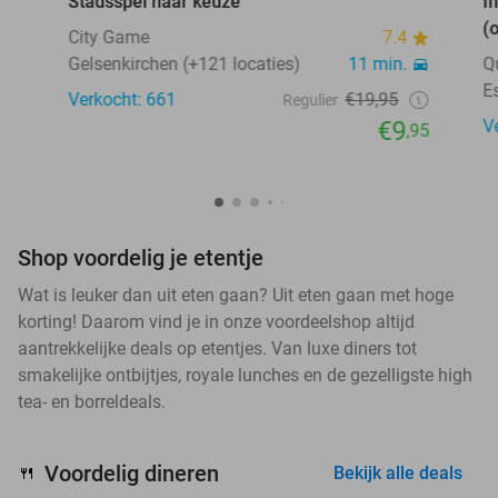
Stadsspel naar keuze
I
(
City Game
7.4
Gelsenkirchen (+121 locaties)
11 min.
Q
E
Verkocht: 661
€19,95
Regulier
€9
V
,95
Shop voordelig je etentje
Wat is leuker dan uit eten gaan? Uit eten gaan met hoge
korting! Daarom vind je in onze voordeelshop altijd
aantrekkelijke deals op etentjes. Van luxe diners tot
smakelijke ontbijtjes, royale lunches en de gezelligste high
tea- en borreldeals.
Voordelig dineren
🍴
Bekijk alle deals