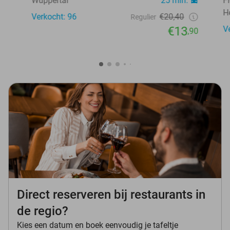
Wuppertal
25 min.
F
H
Verkocht: 96
€20,40
Regulier
€13
V
,90
Direct reserveren bij restaurants in
de regio?
Kies een datum en boek eenvoudig je tafeltje