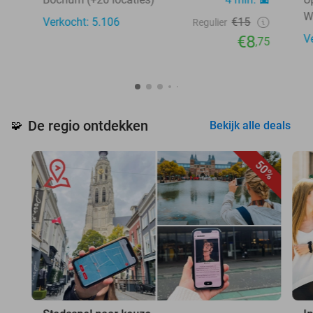
W
Verkocht: 5.106
€15
Regulier
€8
V
,75
De regio ontdekken
🧩
Bekijk alle deals
50%