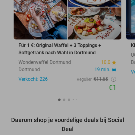
Für 1 €: Original Waffel + 3 Toppings +
K
Softgetränk nach Wahl in Dortmund
U
Wonderwaffel Dortmund
10.0
B
Dortmund
19 min.
V
Verkocht: 226
€11,65
Regulier
€1
Daarom shop je voordelige deals bij Social
Deal