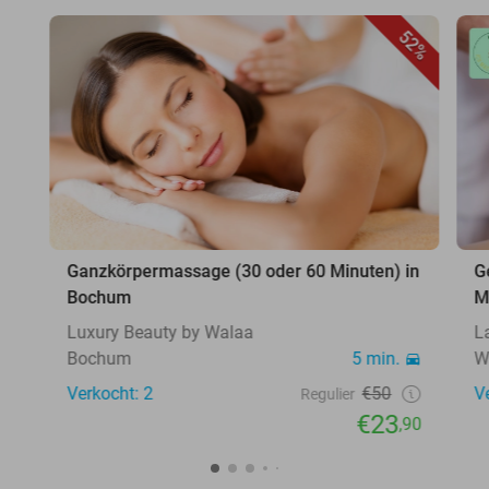
52%
Ganzkörpermassage (30 oder 60 Minuten) in
G
Bochum
M
Luxury Beauty by Walaa
L
Bochum
5 min.
W
Verkocht: 2
€50
V
Regulier
€23
,90