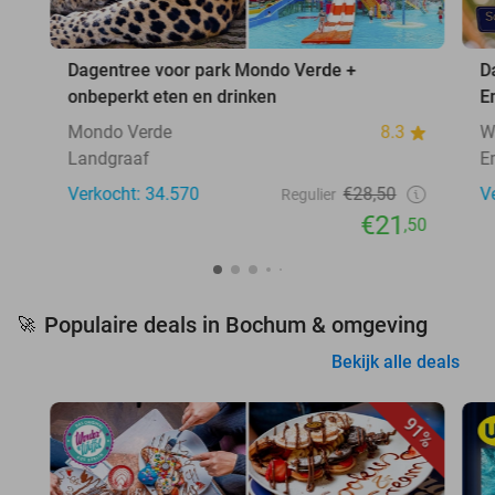
Dagentree voor park Mondo Verde +
D
onbeperkt eten en drinken
E
Mondo Verde
8.3
W
Landgraaf
E
Verkocht: 34.570
€28,50
V
Regulier
€21
,50
Populaire deals in Bochum & omgeving
🚀
Bekijk alle deals
91%