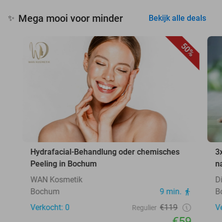
Mega mooi voor minder
✨
Bekijk alle deals
50%
Hydrafacial-Behandlung oder chemisches
3
Peeling in Bochum
n
WAN Kosmetik
D
Bochum
9 min.
B
Verkocht: 0
€119
V
Regulier
€59