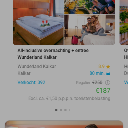
All-inclusive overnachting + entree
O
Wunderland Kalkar
H
Wunderland Kalkar
8.9
H
Kalkar
80 min.
D
Verkocht: 392
€250
V
Regulier
€187
Excl. ca. €1,50 p.p.p.n. toeristenbelasting