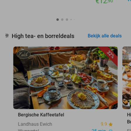
€12
,90
High tea- en borreldeals
🥂
Bekijk alle deals
32%
Bergische Kaffeetafel
H
B
Landhaus Ewich
9.9