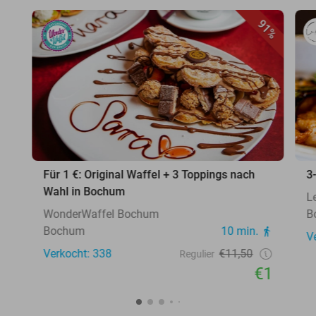
91%
Für 1 €: Original Waffel + 3 Toppings nach
3
Wahl in Bochum
L
WonderWaffel Bochum
B
Bochum
10 min.
V
Verkocht: 338
€11,50
Regulier
€1