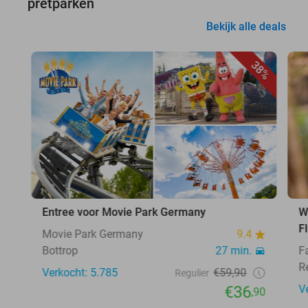
pretparken
Bekijk alle deals
38%
Entree voor Movie Park Germany
W
F
Movie Park Germany
9.4
Bottrop
27 min.
F
R
Verkocht: 5.785
€59,90
Regulier
€36
V
,90