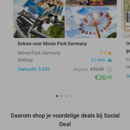
Entree voor Movie Park Germany
O
g
Movie Park Germany
9.4
Bottrop
21 min.
F
H
Verkocht: 5.638
€59,90
Regulier
€36
V
,90
Daarom shop je voordelige deals bij Social
Deal