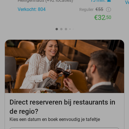
Heiligenhaus (+92 locaties)
15 min.
V
Verkocht: 804
€55
Regulier
€32
,50
Direct reserveren bij restaurants in
de regio?
Kies een datum en boek eenvoudig je tafeltje