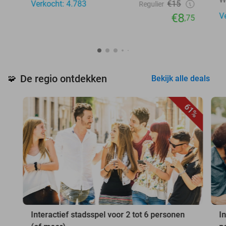
Verkocht: 4.783
€15
Regulier
€8
V
,75
De regio ontdekken
🧩
Bekijk alle deals
61%
Interactief stadsspel voor 2 tot 6 personen
I