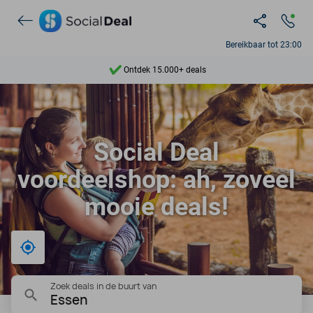
Ontdek 15.000+ deals
Bereikbaar tot 23:00
7 dagen per week beschikbaar
10+ miljoen leden
9,4
Social Deal
Ontdek 15.000+ deals
voordeelshop: ah, zoveel
mooie deals!
Bij mij in de buurt
Zoek deals in de buurt van
Essen