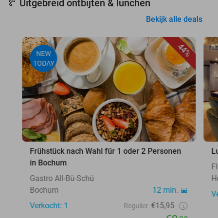
Uitgebreid ontbijten & lunchen
🥐
Bekijk alle deals
44%
NEW
TODAY
Frühstück nach Wahl für 1 oder 2 Personen
L
in Bochum
F
Gastro All-Bü-Schü
H
Bochum
12 min.
V
Verkocht: 1
€15,95
Regulier