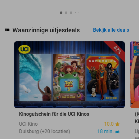
Waanzinnige uitjesdeals
🎟️
Bekijk alle deals
42%
Kinogutschein für die UCI Kinos
(
K
UCI Kino
10.0
Duisburg (+20 locaties)
18 min.
U
W