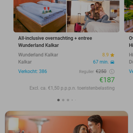
All-inclusive overnachting + entree
O
Wunderland Kalkar
H
Wunderland Kalkar
8.9
H
Kalkar
67 min.
D
Verkocht: 386
€250
V
Regulier
€187
Excl. ca. €1,50 p.p.p.n. toeristenbelasting