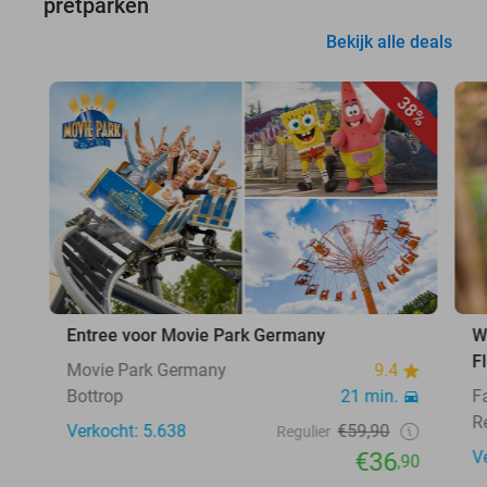
pretparken
Bekijk alle deals
38%
Entree voor Movie Park Germany
W
F
Movie Park Germany
9.4
Bottrop
21 min.
F
R
Verkocht: 5.638
€59,90
Regulier
€36
V
,90