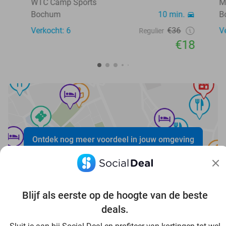
WTC Camp Sports
M
Bochum
10 min.
B
Verkocht: 6
€36
V
Regulier
€18
Ontdek nog meer voordeel in jouw omgeving
Blijf als eerste op de hoogte van de beste
deals.