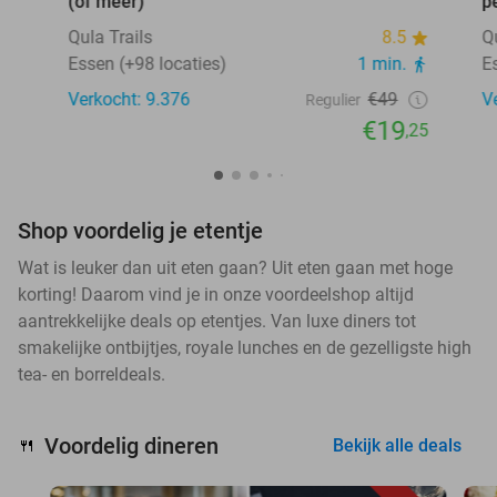
(of meer)
p
Qula Trails
8.5
Q
Essen (+98 locaties)
1 min.
E
Verkocht: 9.376
€49
V
Regulier
€19
,25
Shop voordelig je etentje
Wat is leuker dan uit eten gaan? Uit eten gaan met hoge
korting! Daarom vind je in onze voordeelshop altijd
aantrekkelijke deals op etentjes. Van luxe diners tot
smakelijke ontbijtjes, royale lunches en de gezelligste high
tea- en borreldeals.
Voordelig dineren
🍴
Bekijk alle deals