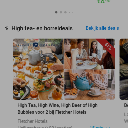
€8
,90
High tea- en borreldeals
🥂
Bekijk alle deals
41%
High Tea, High Wine, High Beer of High
B
Bubbles voor 2 bij Fletcher Hotels
L
Fletcher Hotels
W