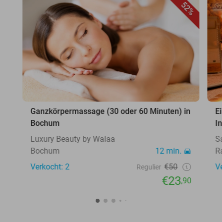
52%
Ganzkörpermassage (30 oder 60 Minuten) in
E
Bochum
I
Luxury Beauty by Walaa
S
Bochum
12 min.
R
Verkocht: 2
€50
V
Regulier
€23
,90