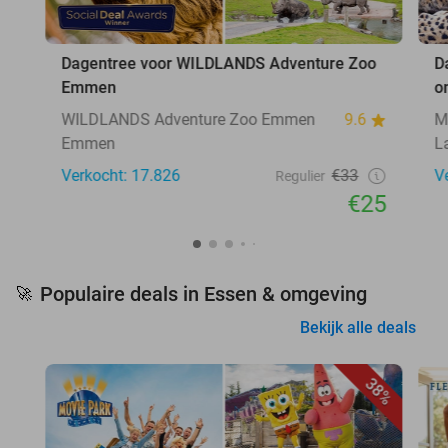
Dagentree voor WILDLANDS Adventure Zoo
D
Emmen
o
WILDLANDS Adventure Zoo Emmen
9.6
M
Emmen
L
Verkocht: 17.826
€33
V
Regulier
€25
Populaire deals in Essen & omgeving
🚀
Bekijk alle deals
38%