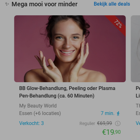
Mega mooi voor minder
✨
Bekijk alle deals
72%
BB Glow-Behandlung, Peeling oder Plasma
P
Pen-Behandlung (ca. 60 Minuten)
L
My Beauty World
T
Essen (+6 locaties)
7 min.
E
Verkocht: 3
€69,99
V
Regulier
€19
,90