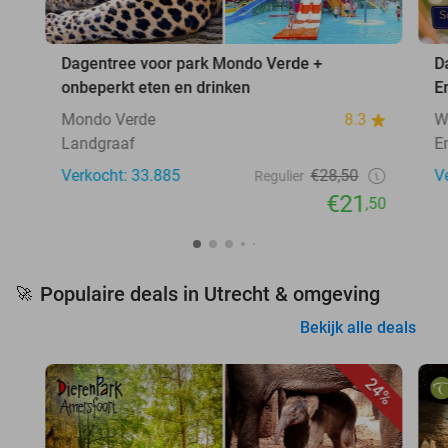
Dagentree voor park Mondo Verde +
D
onbeperkt eten en drinken
E
Mondo Verde
8.3
W
Landgraaf
E
Verkocht: 33.885
€28,50
V
Regulier
€21
,50
Populaire deals in Utrecht & omgeving
🚀
Bekijk alle deals
24%