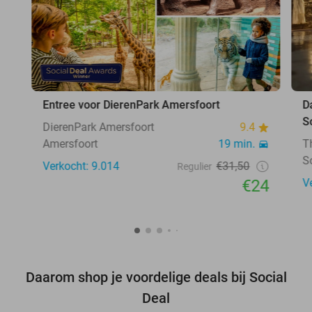
Entree voor DierenPark Amersfoort
D
S
DierenPark Amersfoort
9.4
Amersfoort
19 min.
T
S
Verkocht: 9.014
€31,50
Regulier
€24
V
Daarom shop je voordelige deals bij Social
Deal