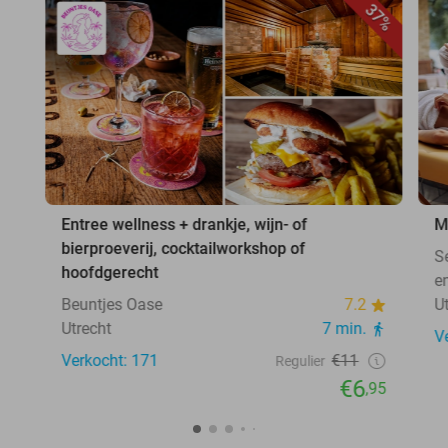
37%
Entree wellness + drankje, wijn- of
M
bierproeverij, cocktailworkshop of
S
hoofdgerecht
e
Beuntjes Oase
7.2
U
Utrecht
7 min.
V
Verkocht: 171
€11
Regulier
€6
,95