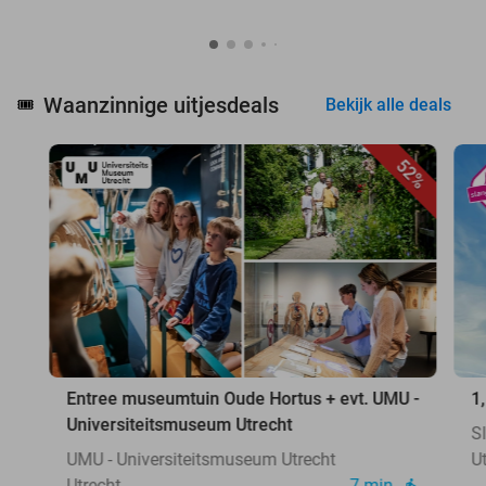
Waanzinnige uitjesdeals
🎟️
Bekijk alle deals
52%
Entree museumtuin Oude Hortus + evt. UMU -
1
Universiteitsmuseum Utrecht
S
UMU - Universiteitsmuseum Utrecht
U
Utrecht
7 min.