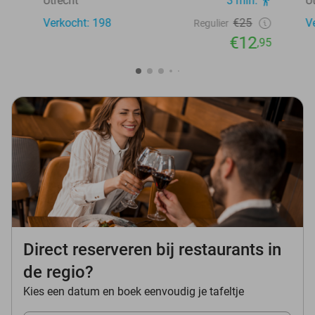
Utrecht
3 min.
U
Verkocht: 198
€25
V
Regulier
€12
,95
Direct reserveren bij restaurants in
de regio?
Kies een datum en boek eenvoudig je tafeltje