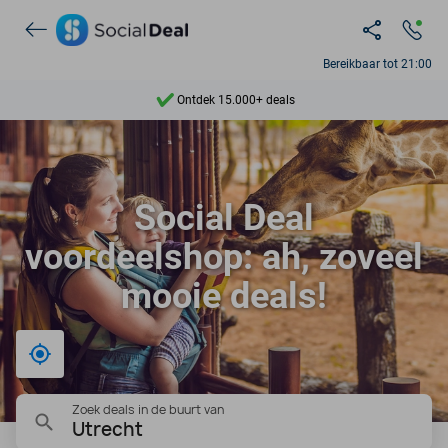
Ontdek 15.000+ deals
Bereikbaar tot 21:00
7 dagen per week beschikbaar
10+ miljoen leden
9,4
Social Deal
Ontdek 15.000+ deals
voordeelshop: ah, zoveel
mooie deals!
Bij mij in de buurt
Zoek deals in de buurt van
Utrecht