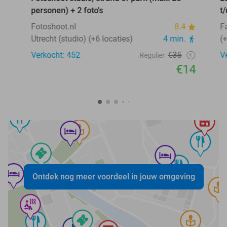
personen) + 2 foto's
t
Fotoshoot.nl
8.4
F
Utrecht (studio) (+6 locaties)
4 min.
(
Verkocht: 452
€35
V
Regulier
€14
Ontdek nog meer voordeel in jouw omgeving