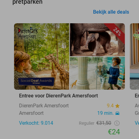
pretparken
Bekijk alle deals
24%
Entree voor DierenPark Amersfoort
E
DierenPark Amersfoort
9.4
A
Amersfoort
19 min.
G
Verkocht: 9.014
€31,50
V
Regulier
€24