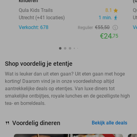
kinderen
(
Qula Kids Trails
8.1
Q
Utrecht (+41 locaties)
1 min.
U
Verkocht: 678
€55,50
V
Regulier
€24
,75
Shop voordelig je etentje
Wat is leuker dan uit eten gaan? Uit eten gaan met hoge
korting! Daarom vind je in onze voordeelshop altijd
aantrekkelijke deals op etentjes. Van luxe diners tot
smakelijke ontbijtjes, royale lunches en de gezelligste high
tea- en borreldeals.
Voordelig dineren
🍴
Bekijk alle deals