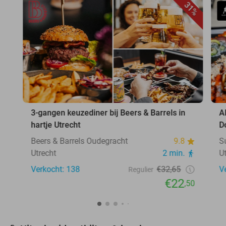
31%
3-gangen keuzediner bij Beers & Barrels in
A
hartje Utrecht
D
Beers & Barrels Oudegracht
9.8
S
Utrecht
2 min.
U
Verkocht: 138
€32,65
V
Regulier
€22
,50