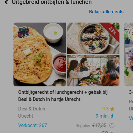
Uitgebreid ontbijten & lunchen
🥐
Bekijk alle deals
43%
Ontbijtgerecht of lunchgerecht + gebak bij
3
Desi & Dutch in hartje Utrecht
R
Desi & Dutch
9.3
U
Utrecht
9 min.
V
Verkocht: 267
€17,35
Regulier