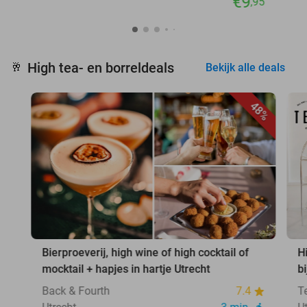
€9
,95
High tea- en borreldeals
🥂
Bekijk alle deals
48%
Bierproeverij, high wine of high cocktail of
H
mocktail + hapjes in hartje Utrecht
b
Back & Fourth
7.4
T