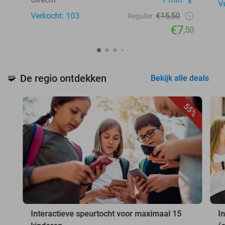
V
Verkocht: 103
€15,50
Regulier
€7
,50
De regio ontdekken
🧩
Bekijk alle deals
55%
Interactieve speurtocht voor maximaal 15
I