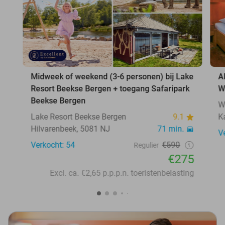
Midweek of weekend (3-6 personen) bij Lake
A
Resort Beekse Bergen + toegang Safaripark
W
Beekse Bergen
W
Lake Resort Beekse Bergen
9.1
K
Hilvarenbeek, 5081 NJ
71 min.
V
Verkocht: 54
€590
Regulier
€275
Excl. ca. €2,65 p.p.p.n. toeristenbelasting