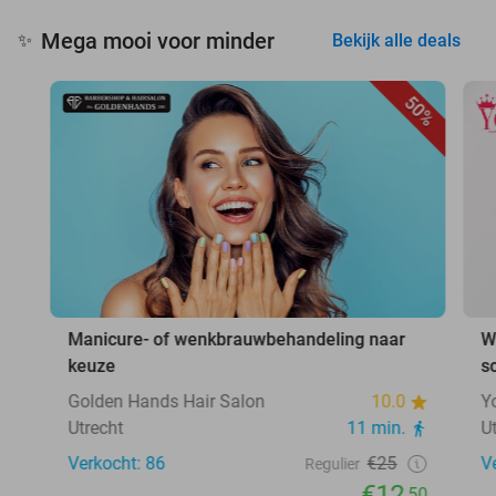
Mega mooi voor minder
✨
Bekijk alle deals
50%
Manicure- of wenkbrauwbehandeling naar
W
keuze
s
Golden Hands Hair Salon
10.0
Y
Utrecht
11 min.
U
Verkocht: 86
€25
V
Regulier
€12
,50