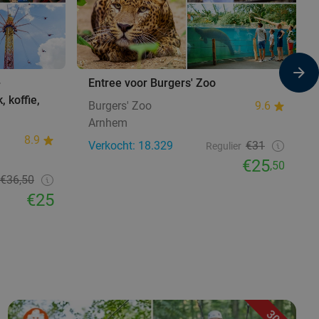
+
Entree voor Burgers' Zoo
, koffie,
Burgers' Zoo
9.6
Arnhem
8.9
Verkocht: 18.329
€31
Regulier
€25
,50
€36,50
€25