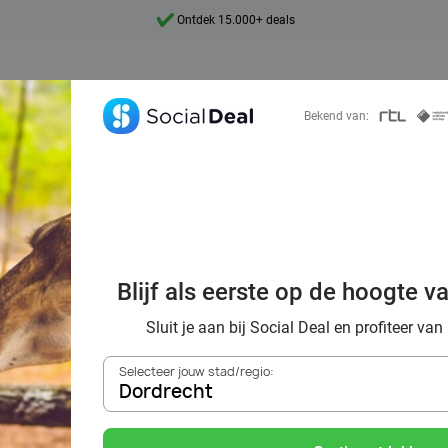
7 dagen per week beschikbaar
10+ miljoen leden
9,4
Bekend van:
Ontdek 15.000+ deals
al voordeelshop: 
Blijf als eerste op de hoogte v
mooie deals!
Sluit je aan bij Social Deal en profiteer van
Selecteer jouw stad/regio:
Dordrecht
Zoek deals in de buurt van
Dordrecht