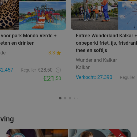
 voor park Mondo Verde +
Entree Wunderland Kalkar 
eten en drinken
onbeperkt friet, ijs, frisdrank
thee en softijs
rde
8.3
Wunderland Kalkar
Kalkar
32.457
€28,50
Regulier
€21
Verkocht: 27.390
Regulier
,50
eving