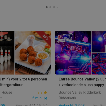
46%
 min) voor 2 tot 6 personen
Entree Bounce Valley (2 uur
ittergarnituur
+ verkoelende slush puppy
y House
9.9
Bounce Valley Ridderkerk
t
5 min.
Ridderkerk
405
€41,45
Verkocht: 2.003
Regulier
Regulier