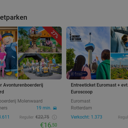
retparken
27%
r Avonturenboerderij
Entreeticket Euromast + evt
rd
Euroscoop
boerderij Molenwaard
Euromast
mers
19 min.
Rotterdam
8.611
€22,75
Verkocht: 1.373
Regulier
Regul
€16
,50