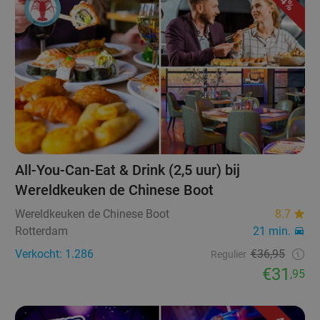
14%
All-You-Can-Eat & Drink (2,5 uur) bij
Wereldkeuken de Chinese Boot
Wereldkeuken de Chinese Boot
8.7
Rotterdam
21 min.
Verkocht: 1.286
€36,95
Regulier
€31
,95