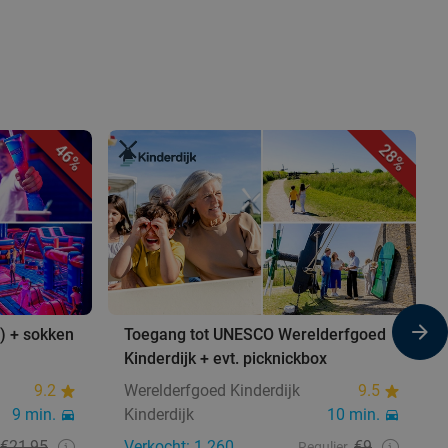
46%
28%
) + sokken
Toegang tot UNESCO Werelderfgoed
Kinderdijk + evt. picknickbox
9.2
Werelderfgoed Kinderdijk
9.5
9 min.
Kinderdijk
10 min.
€21,95
Verkocht: 1.260
€9
Regulier