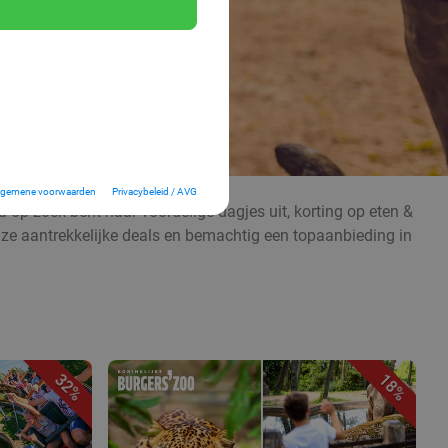
lgemene voorwaarden
Privacybeleid / AVG
 op zoek bent naar voordelige dagjes uit, korting op eten &
nze aantrekkelijke deals en bemachtig een topaanbieding in
32%
18%