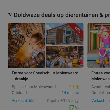
Doldwaze deals op dierentuinen & p
🦒
40%
Entree voor Speelschuur Molenwaard
Entree voo
+ drankje
Molenwaa
Speelschuur Molenwaard
9.1
Avonturen
Ottoland
14 min.
Groot-Am
Verkocht: 686
€12,95
Verkocht: 
Regulier
€7
,80