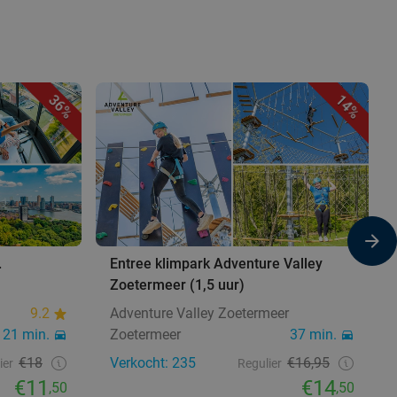
36%
14%
.
Entree klimpark Adventure Valley
Zoetermeer (1,5 uur)
9.2
Adventure Valley Zoetermeer
21 min.
Zoetermeer
37 min.
€18
Verkocht: 235
€16,95
ier
Regulier
€11
€14
,50
,50