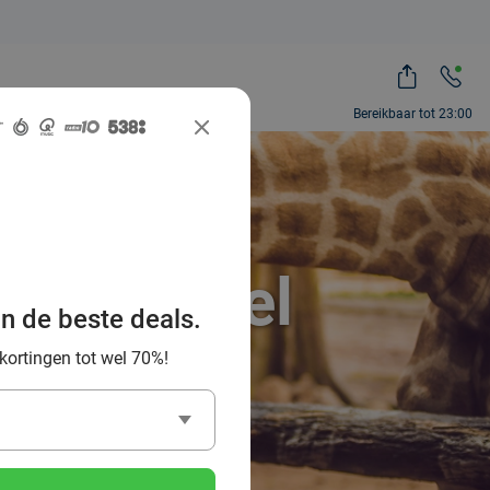
Bereikbaar tot 23:00
ah, zoveel
an de beste deals.
 kortingen tot wel 70%!