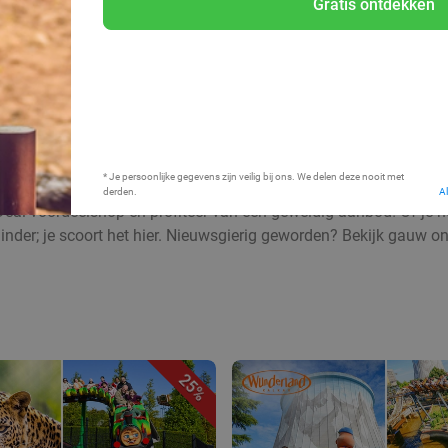
Gratis ontdekken
Bij mij in de buurt
* Je persoonlijke gegevens zijn veilig bij ons. We delen deze nooit met
derden.
A
Deal voordeelshop en profiteer van een geweldig aanbod! Of je nu
inder; je scoort het hier. Nieuwsgierig geworden? Bekijk gauw o
25%