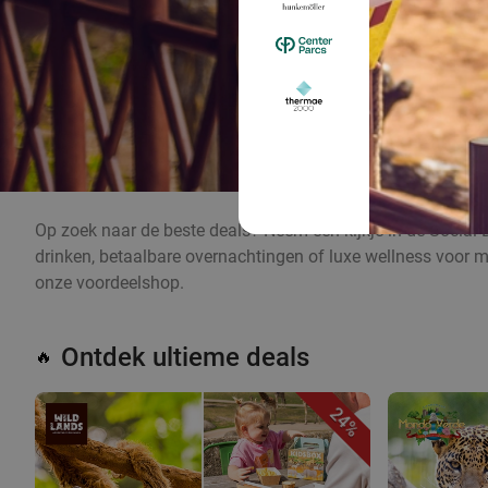
Op zoek naar de beste deals? Neem een kijkje in de Social 
drinken, betaalbare overnachtingen of luxe wellness voor m
onze voordeelshop.
Ontdek ultieme deals
🔥
24%