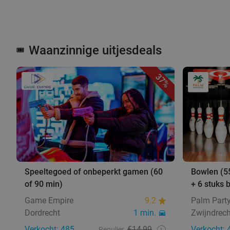
Waanzinnige uitjesdeals
🎟️
37%
Speeltegoed of onbeperkt gamen (60
Bowlen (55
of 90 min)
+ 6 stuks b
Game Empire
9.2
Palm Part
Dordrecht
1 min.
Zwijndrech
Verkocht: 485
€14,99
Verkocht: 
Regulier