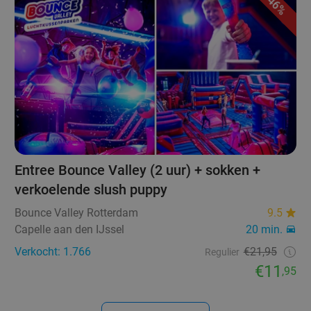
46%
Entree Bounce Valley (2 uur) + sokken +
verkoelende slush puppy
Bounce Valley Rotterdam
9.5
Capelle aan den IJssel
20 min.
Verkocht: 1.766
€21,95
Regulier
€11
,95