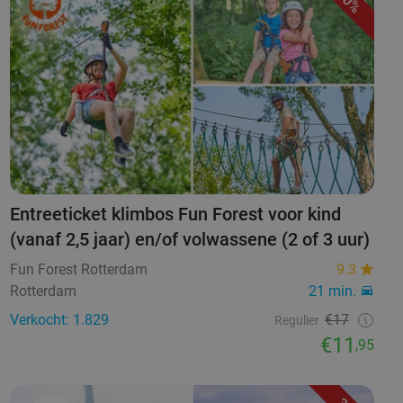
30%
Entreeticket klimbos Fun Forest voor kind
(vanaf 2,5 jaar) en/of volwassene (2 of 3 uur)
Fun Forest Rotterdam
9.3
Rotterdam
21 min.
Verkocht: 1.829
€17
Regulier
€11
,95