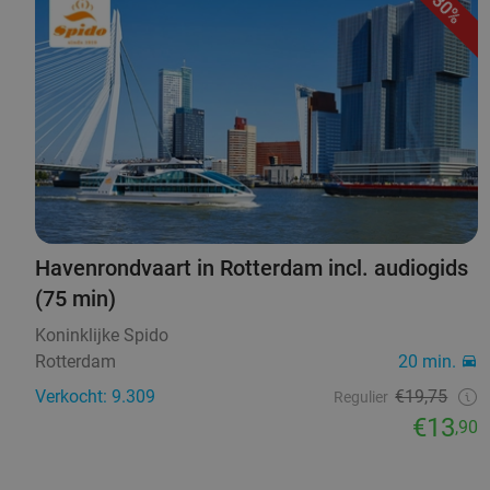
30%
Havenrondvaart in Rotterdam incl. audiogids
(75 min)
Koninklijke Spido
Rotterdam
20 min.
Verkocht: 9.309
€19,75
Regulier
€13
,90