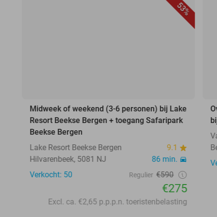
53%
Midweek of weekend (3-6 personen) bij Lake
O
Resort Beekse Bergen + toegang Safaripark
b
Beekse Bergen
V
Lake Resort Beekse Bergen
9.1
B
Hilvarenbeek, 5081 NJ
86 min.
V
Verkocht: 50
€590
Regulier
€275
Excl. ca. €2,65 p.p.p.n. toeristenbelasting