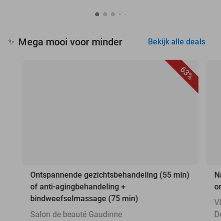
Mega mooi voor minder
✨
Bekijk alle deals
63%
Ontspannende gezichtsbehandeling (55 min)
N
of anti-agingbehandeling +
o
bindweefselmassage (75 min)
V
Salon de beauté Gaudinne
D