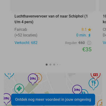
Luchthavenvervoer van of naar Schiphol (1
1
t/m 4 pers)
k
Faircab
8.1
C
(+52 locaties)
0 min.
D
Verkocht: 682
€60
V
Regulier
€35
Ontdek nog meer voordeel in jouw omgeving