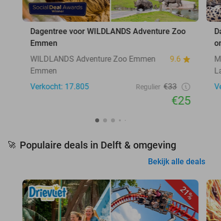
Dagentree voor WILDLANDS Adventure Zoo
D
Emmen
o
WILDLANDS Adventure Zoo Emmen
9.6
M
Emmen
L
Verkocht: 17.805
€33
V
Regulier
€25
Populaire deals in Delft & omgeving
🚀
Bekijk alle deals
21%