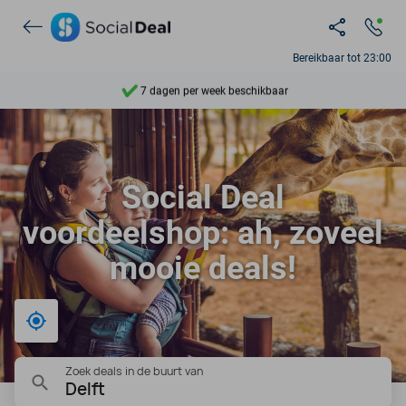
Ontdek 15.000+ deals
Bereikbaar tot 23:00
7 dagen per week beschikbaar
10+ miljoen leden
9,4
Social Deal
Ontdek 15.000+ deals
voordeelshop: ah, zoveel
mooie deals!
Bij mij in de buurt
Zoek deals in de buurt van
Delft