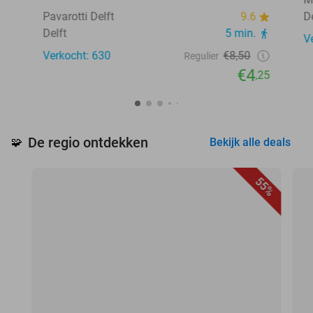
Pavarotti Delft
9.6
D
Delft
5 min.
V
Verkocht: 630
€8,50
Regulier
€4
,25
De regio ontdekken
🧩
Bekijk alle deals
55%