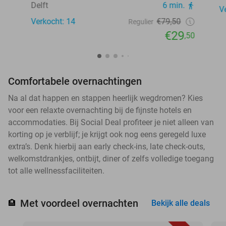
Delft
6 min.
V
Verkocht: 14
€79,50
Regulier
€29
,50
Comfortabele overnachtingen
Na al dat happen en stappen heerlijk wegdromen? Kies
voor een relaxte overnachting bij de fijnste hotels en
accommodaties. Bij Social Deal profiteer je niet alleen van
korting op je verblijf; je krijgt ook nog eens geregeld luxe
extra’s. Denk hierbij aan early check-ins, late check-outs,
welkomstdrankjes, ontbijt, diner of zelfs volledige toegang
tot alle wellnessfaciliteiten.
Met voordeel overnachten
🏨
Bekijk alle deals