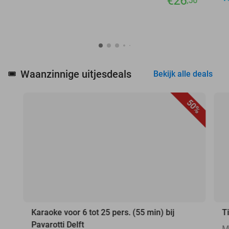
€26
,50
Waanzinnige uitjesdeals
🎟️
Bekijk alle deals
50%
Karaoke voor 6 tot 25 pers. (55 min) bij
T
Pavarotti Delft
M