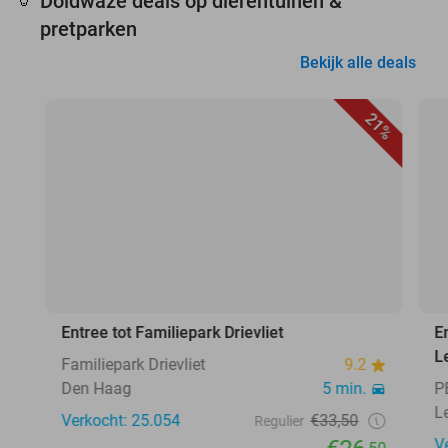
Doldwaze deals op dierentuinen &
🦒
pretparken
Bekijk alle deals
21%
Entree tot Familiepark Drievliet
E
L
Familiepark Drievliet
9.2
Den Haag
5 min.
P
L
Verkocht: 25.054
€33,50
Regulier
V