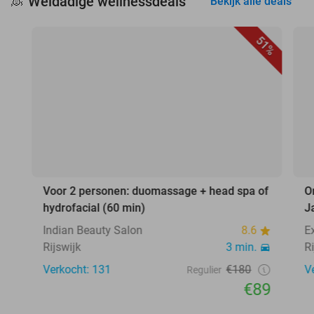
Weldadige wellnessdeals
🧖
Bekijk alle deals
51%
Voor 2 personen: duomassage + head spa of
O
hydrofacial (60 min)
J
Indian Beauty Salon
8.6
E
Rijswijk
3 min.
R
Verkocht: 131
€180
V
Regulier
€89