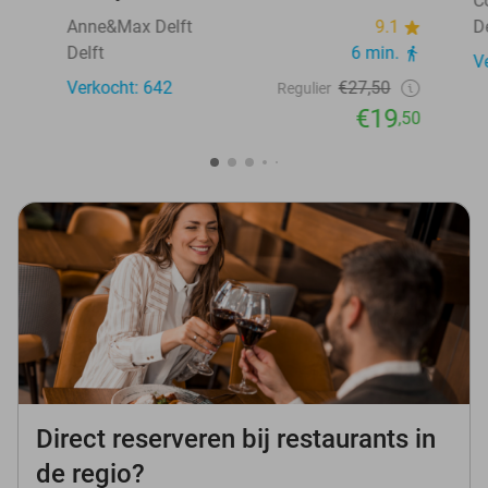
C
Anne&Max Delft
9.1
D
Delft
6 min.
V
Verkocht: 642
€27,50
Regulier
€19
,50
Direct reserveren bij restaurants in
de regio?