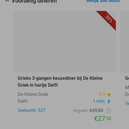
Voordelig dineren
🍴
Bekijk alle deals
30%
Grieks 3-gangen keuzediner bij De Kleine
G
Griek in hartje Delft
M
De Kleine Griek
9.9
D
Delft
1 min.
V
Verkocht: 527
€39,50
Regulier
€27
,50