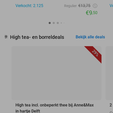
Verkocht: 2.125
€13,75
V
Regulier
€9
,50
High tea- en borreldeals
🥂
Bekijk alle deals
29%
High tea incl. onbeperkt thee bij Anne&Max
2
in hartje Delft