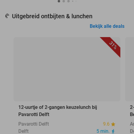
Uitgebreid ontbijten & lunchen
🥐
Bekijk alle deals
31%
12-uurtje of 2-gangen keuzelunch bij
2
Pavarotti Delft
B
Pavarotti Delft
9.6
A
Delft
5 min.
D