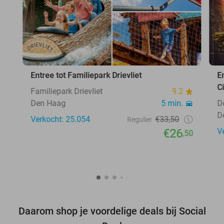
Entree tot Familiepark Drievliet
E
C
Familiepark Drievliet
9.2
Den Haag
5 min.
D
D
Verkocht: 25.054
€33,50
Regulier
€26
V
,50
Daarom shop je voordelige deals bij Social