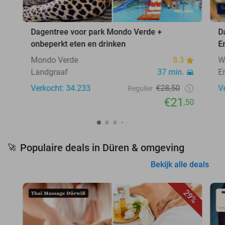
Dagentree voor park Mondo Verde +
D
onbeperkt eten en drinken
E
Mondo Verde
8.3
W
Landgraaf
37 min.
E
Verkocht: 34.233
€28,50
V
Regulier
€21
,50
Populaire deals in Düren & omgeving
🚀
Bekijk alle deals
29%