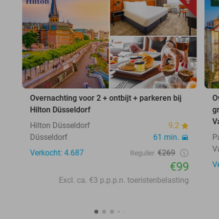
Overnachting voor 2 + ontbijt + parkeren bij
O
Hilton Düsseldorf
g
V
Hilton Düsseldorf
9.2
Düsseldorf
61 min.
P
V
Verkocht: 4.687
€269
Regulier
€99
V
Excl. ca. €3 p.p.p.n. toeristenbelasting