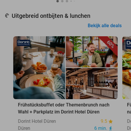
Uitgebreid ontbijten & lunchen
🥐
Bekijk alle deals
60%
Frühstücksbuffet oder Themenbrunch nach
F
Wahl + Parkplatz im Dorint Hotel Düren
n
Dorint Hotel Düren
9.5
D
Düren
6 min.
D