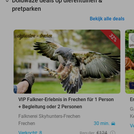
Doldwaze deals op dierentuinen &
🦒
pretparken
Bekijk alle deals
32%
VIP Falkner-Erlebnis in Frechen für 1 Person
E
+ Begleitung oder 2 Personen
G
Falknerei Skyhunters-Frechen
K
Frechen
30 min.
V
Verkocht: 8
€124
Regulier