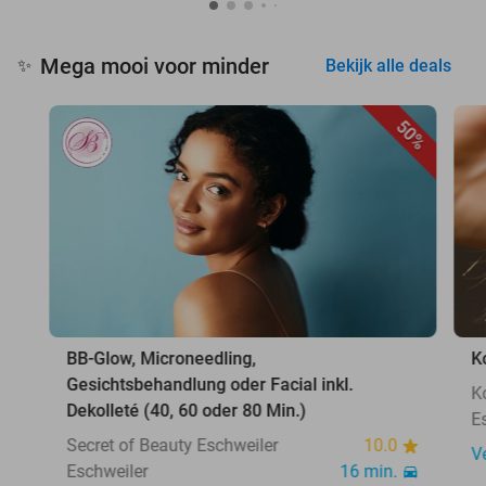
Mega mooi voor minder
✨
Bekijk alle deals
50%
BB-Glow, Microneedling,
K
Gesichtsbehandlung oder Facial inkl.
K
Dekolleté (40, 60 oder 80 Min.)
E
Secret of Beauty Eschweiler
10.0
V
Eschweiler
16 min.