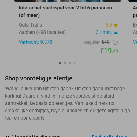
Interactief stadsspel voor 2 tot 6 personen
A
(of meer)
p
Qula Trails
8.5
B
Aachen (+98 locaties)
31 min.
A
Verkocht: 9.378
€49
V
Regulier
€19
,25
Shop voordelig je etentje
Wat is leuker dan uit eten gaan? Uit eten gaan met hoge
korting! Daarom vind je in onze voordeelshop altijd
aantrekkelijke deals op etentjes. Van luxe diners tot
smakelijke ontbijtjes, royale lunches en de gezelligste high
tea- en borreldeals.