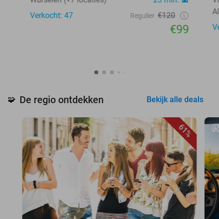
A
Verkocht: 47
€120
Regulier
€99
V
De regio ontdekken
🧩
Bekijk alle deals
61%