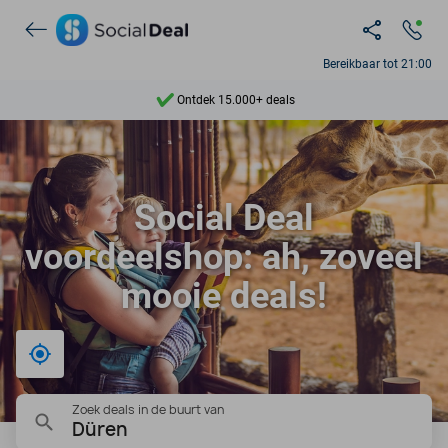
Ontdek 15.000+ deals
Bereikbaar tot 21:00
7 dagen per week beschikbaar
10+ miljoen leden
9,4
Social Deal
Ontdek 15.000+ deals
voordeelshop: ah, zoveel
mooie deals!
Bij mij in de buurt
Zoek deals in de buurt van
Düren