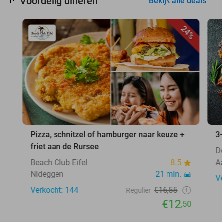
Voordelig dineren
🍴
Bekijk alle deals
24%
Pizza, schnitzel of hamburger naar keuze +
3
friet aan de Rursee
D
Beach Club Eifel
8.5
A
Nideggen
21 min.
V
Verkocht: 144
€16,55
Regulier
€12
,50