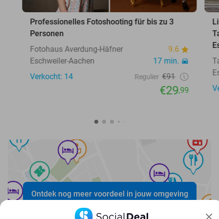
Professionelles Fotoshooting für bis zu 3
L
Personen
T
E
Fotohaus Averdung-Häfner
9.6
Eschweiler-Aachen
17 min.
T
E
Verkocht: 14
€91
Regulier
€29
V
,99
Ontdek nog meer voordeel in jouw omgeving