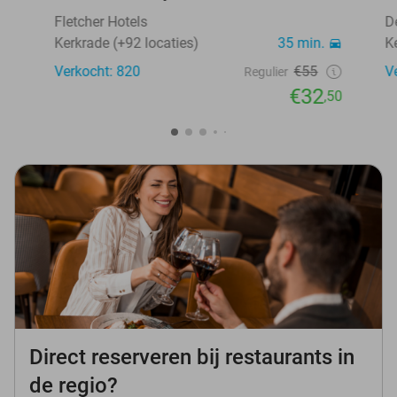
Fletcher Hotels
D
Kerkrade (+92 locaties)
35 min.
K
Verkocht: 820
€55
V
Regulier
€32
,50
Direct reserveren bij restaurants in
de regio?