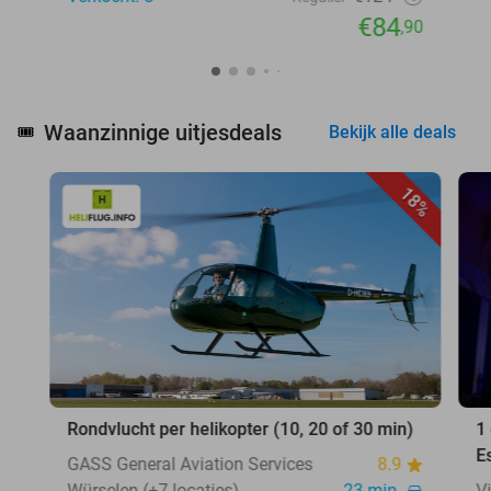
€84
,90
Waanzinnige uitjesdeals
🎟️
Bekijk alle deals
18%
Rondvlucht per helikopter (10, 20 of 30 min)
1
E
GASS General Aviation Services
8.9
Würselen (+7 locaties)
23 min.
V