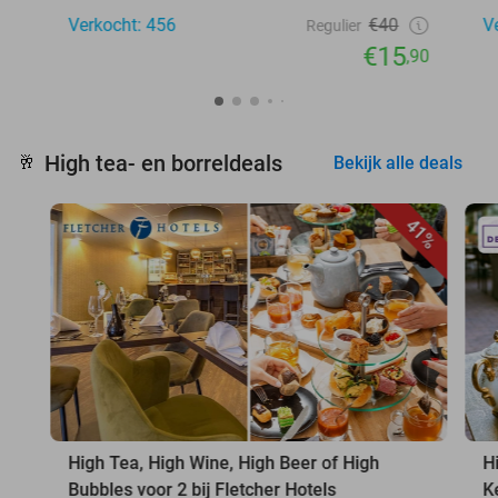
Verkocht: 456
€40
V
Regulier
€15
,90
High tea- en borreldeals
🥂
Bekijk alle deals
41%
High Tea, High Wine, High Beer of High
H
Bubbles voor 2 bij Fletcher Hotels
K