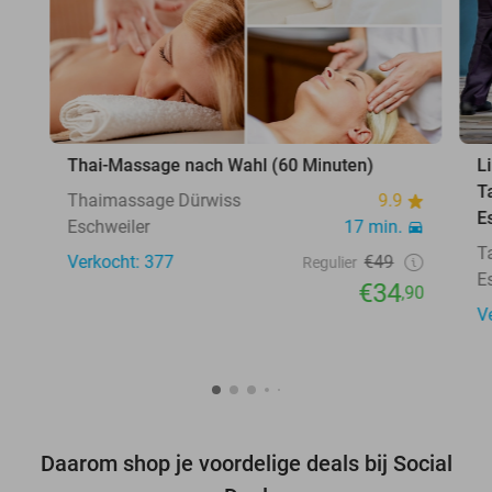
Thai-Massage nach Wahl (60 Minuten)
L
T
Thaimassage Dürwiss
9.9
E
Eschweiler
17 min.
T
Verkocht: 377
€49
Regulier
E
€34
,90
V
Daarom shop je voordelige deals bij Social