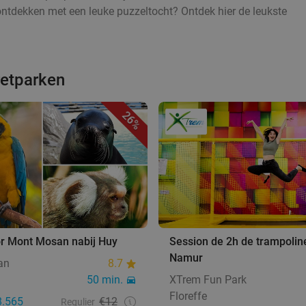
ontdekken met een leuke puzzeltocht? Ontdek hier de leukste
retparken
26%
or Mont Mosan nabij Huy
Session de 2h de trampolin
Namur
an
8.7
50 min.
XTrem Fun Park
Floreffe
8.565
€12
Regulier