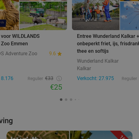
e voor WILDLANDS
Entree Wunderland Kalkar 
e Zoo Emmen
onbeperkt friet, ijs, frisdrank
thee en softijs
S Adventure Zoo
9.6
Wunderland Kalkar
Kalkar
18.176
€33
Verkocht: 27.975
Regulier
Regulier
€25
ving