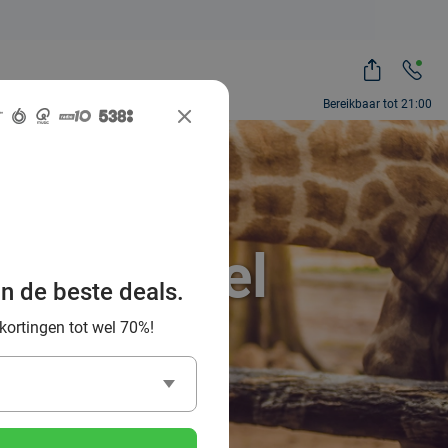
Bereikbaar tot 21:00
ah, zoveel
an de beste deals.
 kortingen tot wel 70%!