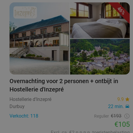
46%
Overnachting voor 2 personen + ontbijt in
Hostellerie d'Inzepré
Hostellerie d'Inzepré
9.9
Durbuy
22 min.
Verkocht: 118
€193
Regulier
€105
Excl. ca. €2 p.p.p.n. toeristenbelasting