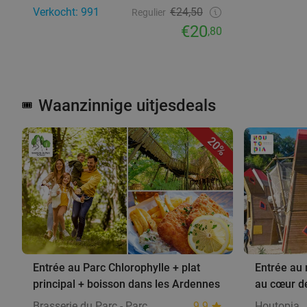
Verkocht: 991
€24,50
Regulier
€20
,80
Waanzinnige uitjesdeals
🎟️
20%
Entrée au Parc Chlorophylle + plat
Entrée au 
principal + boisson dans les Ardennes
au cœur d
Brasserie du Parc - Parc
9.9
Houtopia