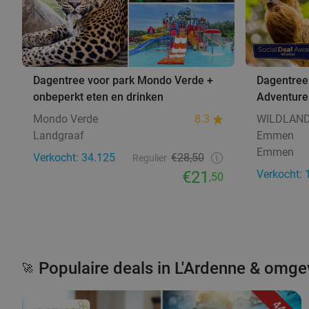
Dagentree voor park Mondo Verde +
Dagentre
onbeperkt eten en drinken
Adventur
Mondo Verde
8.3
WILDLAND
Landgraaf
Emmen
Emmen
Verkocht: 34.125
€28,50
Regulier
€21
Verkocht: 
,50
Populaire deals in L'Ardenne & omge
🚀