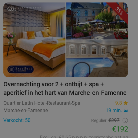
35%
Overnachting voor 2 + ontbijt + spa +
aperitief in het hart van Marche-en-Famenne
Quartier Latin Hotel-Restaurant-Spa
9.8
Marche-en-Famenne
19 min.
Verkocht: 50
€297
Regulier
€192
Excl. ca. €0,65 p.p.p.n. toeristenbelasting