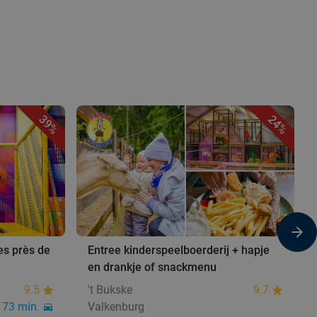
39%
24%
es près de
Entree kinderspeelboerderij + hapje
en drankje of snackmenu
9.5
't Bukske
9.7
73 min.
Valkenburg