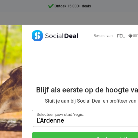
7 dagen per week beschikbaar
10+ miljoen leden
9,4
Bekend van:
Ontdek 15.000+ deals
al voordeelshop: 
Blijf als eerste op de hoogte v
mooie deals!
Sluit je aan bij Social Deal en profiteer van
Selecteer jouw stad/regio:
L'Ardenne
Zoek deals in de buurt van
L'Ardenne