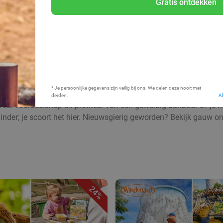
Gratis ontdekken
Bij mij in de buurt
* Je persoonlijke gegevens zijn veilig bij ons. We delen deze nooit met
derden.
A
Deal voordeelshop en profiteer van een geweldig aanbod! Of je nu
inder; je scoort het hier. Nieuwsgierig geworden? Bekijk gauw o
24%