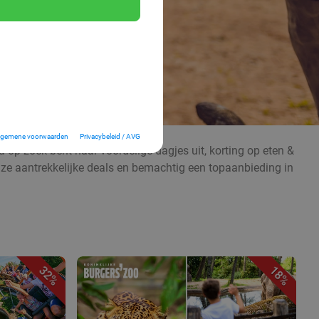
lgemene voorwaarden
Privacybeleid / AVG
 op zoek bent naar voordelige dagjes uit, korting op eten &
nze aantrekkelijke deals en bemachtig een topaanbieding in
32%
18%