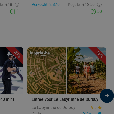
€18
Verkocht: 2.870
€12,50
ier
Regulier
€11
€9
,50
33%
16%
 (40 min)
Entree voor Le Labyrinthe de Durbuy
Le Labyrinthe de Durbuy
9.6
Durbuy
22 min.