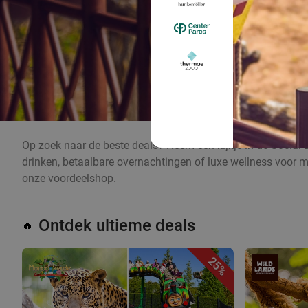
Op zoek naar de beste deals? Neem een kijkje in de Social 
drinken, betaalbare overnachtingen of luxe wellness voor m
onze voordeelshop.
Ontdek ultieme deals
🔥
25%