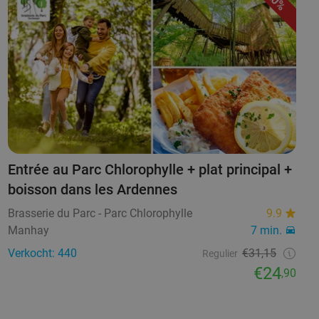
20%
Entrée au Parc Chlorophylle + plat principal +
boisson dans les Ardennes
Brasserie du Parc - Parc Chlorophylle
9.9
Manhay
7 min.
Verkocht: 440
€31,15
Regulier
€24
,90