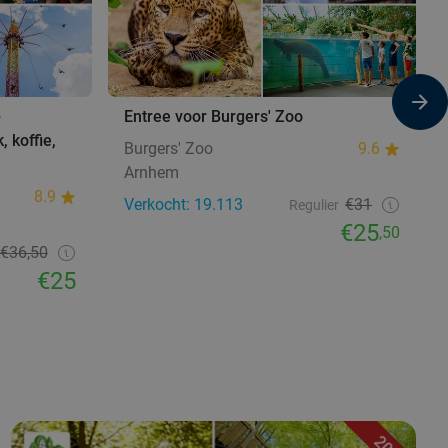
+
Entree voor Burgers' Zoo
, koffie,
Burgers' Zoo
9.6
Arnhem
8.9
Verkocht: 19.113
€31
Regulier
€25
,50
€36,50
€25