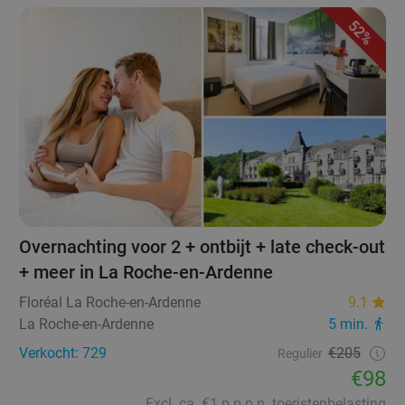
52%
Overnachting voor 2 + ontbijt + late check-out
+ meer in La Roche-en-Ardenne
Floréal La Roche-en-Ardenne
9.1
La Roche-en-Ardenne
5 min.
Verkocht: 729
€205
Regulier
€98
Excl. ca. €1 p.p.p.n. toeristenbelasting