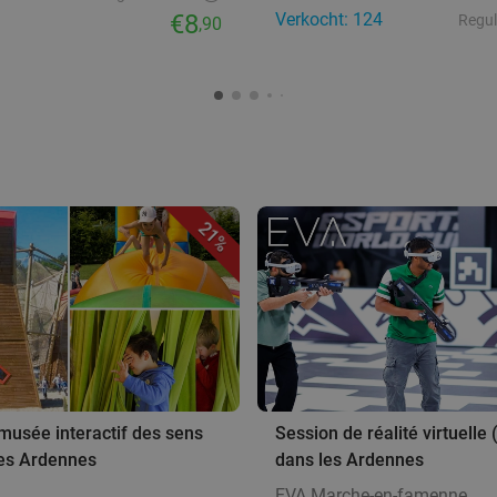
€8
Verkocht: 124
Regul
,90
21%
musée interactif des sens
Session de réalité virtuelle
es Ardennes
dans les Ardennes
EVA Marche-en-famenne