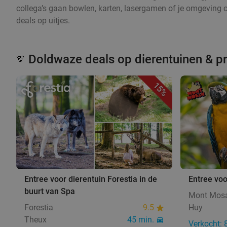
collega’s gaan bowlen, karten, lasergamen of je omgeving 
deals op uitjes.
Doldwaze deals op dierentuinen & p
🦒
15%
Entree voor dierentuin Forestia in de
Entree vo
buurt van Spa
Mont Mos
Forestia
9.5
Huy
Theux
45 min.
Verkocht: 