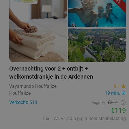
44%
Overnachting voor 2 + ontbijt +
welkomstdrankje in de Ardennen
Vayamundo Houffalize
9.1
Houffalize
19 min.
Verkocht: 513
€214
Regulier
€119
Excl. ca. €1,40 p.p.p.n. toeristenbelasting