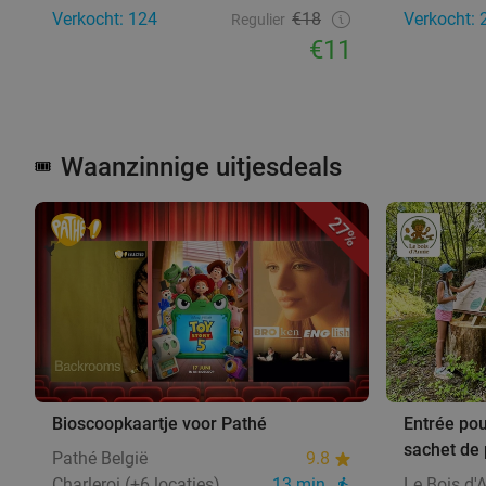
Verkocht: 124
€18
Verkocht: 
Regulier
€11
Waanzinnige uitjesdeals
🎟️
27%
Bioscoopkaartje voor Pathé
Entrée pou
sachet de 
Pathé België
9.8
Charleroi (+6 locaties)
13 min.
Le Bois d'