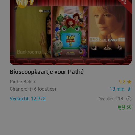
27%
Bioscoopkaartje voor Pathé
Pathé België
9.8
Charleroi (+6 locaties)
13 min.
Verkocht: 12.972
€13
Regulier
€9
,50