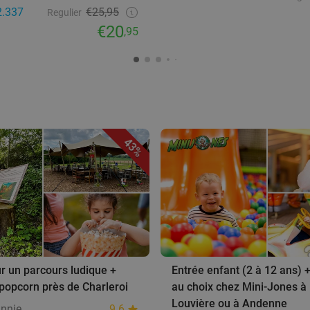
2.337
€25,95
Regulier
€20
,95
43%
r un parcours ludique +
Entrée enfant (2 à 12 ans) +
popcorn près de Charleroi
au choix chez Mini-Jones à
Louvière ou à Andenne
Annie
9.6