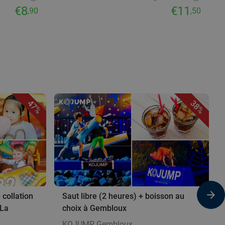
€8
€11
,90
,50
47%
38%
 collation
Saut libre (2 heures) + boisson au
 La
choix à Gembloux
KOJUMP Gembloux