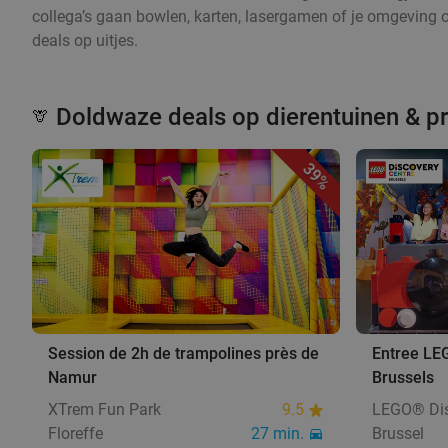
collega’s gaan bowlen, karten, lasergamen of je omgeving 
deals op uitjes.
Doldwaze deals op dierentuinen & p
🦒
39%
Session de 2h de trampolines près de
Entree LE
Namur
Brussels
XTrem Fun Park
9.5
LEGO® Dis
Floreffe
27 min.
Brussel