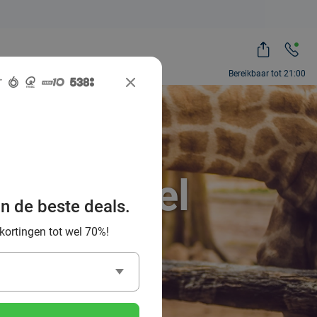
Bereikbaar tot 21:00
ah, zoveel
an de beste deals.
 kortingen tot wel 70%!