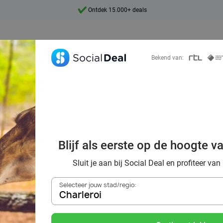
7 dagen per week beschikbaar
10+ miljoen leden
9,4
Bekend van:
Ontdek 15.000+ deals
al voordeelshop: 
Blijf als eerste op de hoogte v
mooie deals!
Sluit je aan bij Social Deal en profiteer van
Selecteer jouw stad/regio:
Charleroi
Zoek deals in de buurt van
Charleroi