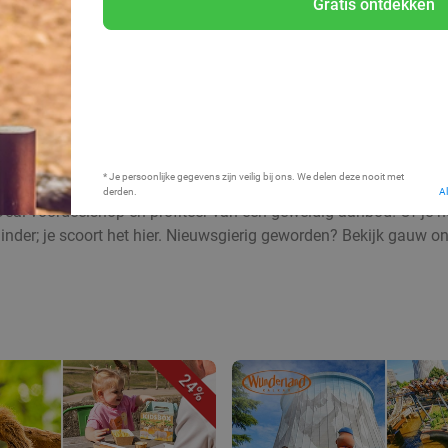
Gratis ontdekken
Bij mij in de buurt
* Je persoonlijke gegevens zijn veilig bij ons. We delen deze nooit met
derden.
A
Deal voordeelshop en profiteer van een geweldig aanbod! Of je nu
inder; je scoort het hier. Nieuwsgierig geworden? Bekijk gauw o
24%