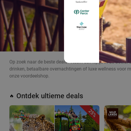
Op zoek naar de beste deals? Neem een kijkje in de Social 
drinken, betaalbare overnachtingen of luxe wellness voor m
onze voordeelshop.
Ontdek ultieme deals
🔥
25%