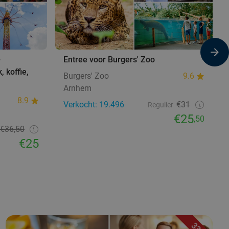
+
Entree voor Burgers' Zoo
, koffie,
Burgers' Zoo
9.6
Arnhem
8.9
Verkocht: 19.496
€31
Regulier
€25
,50
€36,50
€25