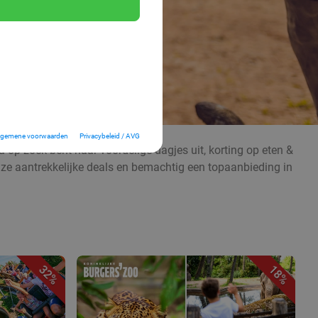
lgemene voorwaarden
Privacybeleid / AVG
 op zoek bent naar voordelige dagjes uit, korting op eten &
nze aantrekkelijke deals en bemachtig een topaanbieding in
32%
18%