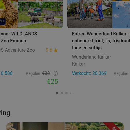
e voor WILDLANDS
Entree Wunderland Kalkar 
e Zoo Emmen
onbeperkt friet, ijs, frisdrank
thee en softijs
S Adventure Zoo
9.6
Wunderland Kalkar
Kalkar
18.586
€33
Verkocht: 28.369
Regulier
Regulier
€25
ving