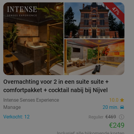
47%
Overnachting voor 2 in een suite suite +
comfortpakket + cocktail nabij bij Nijvel
Intense Senses Experience
10.0
Manage
20 min.
Verkocht: 12
€469
Regulier
€249
Inclusief alle bijkomende kosten