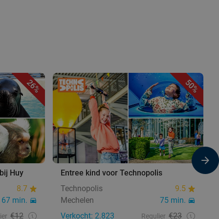
26%
50%
bij Huy
Entree kind voor Technopolis
8.7
Technopolis
9.5
67 min.
Mechelen
75 min.
€12
Verkocht: 2.823
€23
ier
Regulier