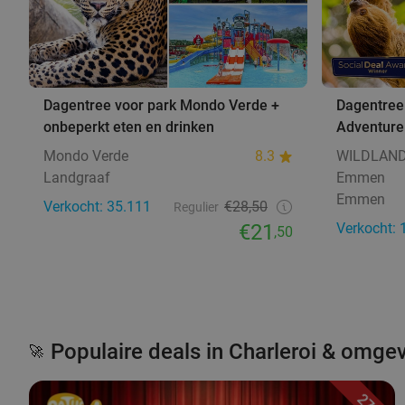
Dagentree voor park Mondo Verde +
Dagentre
onbeperkt eten en drinken
Adventur
Mondo Verde
8.3
WILDLAND
Landgraaf
Emmen
Emmen
Verkocht: 35.111
€28,50
Regulier
€21
Verkocht: 
,50
Populaire deals in Charleroi & omge
🚀