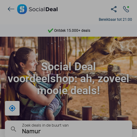
Ontdek 15.000+ deals
Bereikbaar tot 21:00
7 dagen per week beschikbaar
10+ miljoen leden
9,4
Social Deal
Ontdek 15.000+ deals
voordeelshop: ah, zoveel
mooie deals!
Bij mij in de buurt
Zoek deals in de buurt van
Namur