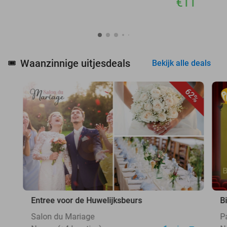
€11
Waanzinnige uitjesdeals
🎟️
Bekijk alle deals
62%
Entree voor de Huwelijksbeurs
B
Salon du Mariage
P