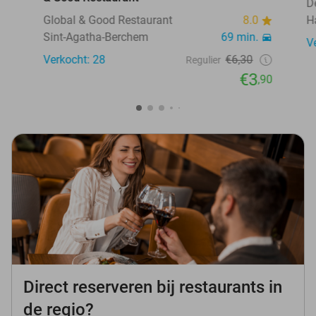
D
Global & Good Restaurant
8.0
H
Sint-Agatha-Berchem
69 min.
V
Verkocht: 28
€6,30
Regulier
€3
,90
Direct reserveren bij restaurants in
de regio?