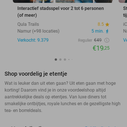
Interactief stadsspel voor 2 tot 6 personen
S
(of meer)
ti
Qula Trails
8.5
i
Namur (+98 locaties)
5 min.
N
Verkocht: 9.379
€49
V
Regulier
€19
,25
Shop voordelig je etentje
Wat is leuker dan uit eten gaan? Uit eten gaan met hoge
korting! Daarom vind je in onze voordeelshop altijd
aantrekkelijke deals op etentjes. Van luxe diners tot
smakelijke ontbijtjes, royale lunches en de gezelligste high
tea- en borreldeals.