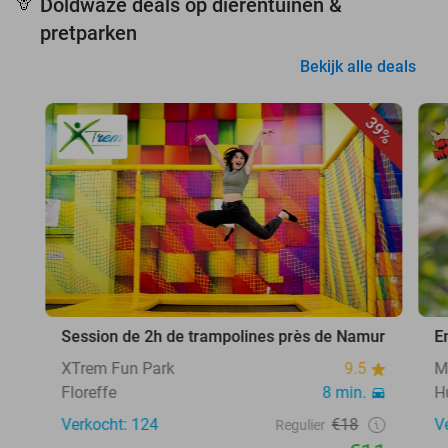
Doldwaze deals op dierentuinen &
🦒
pretparken
Bekijk alle deals
39%
Session de 2h de trampolines près de Namur
E
XTrem Fun Park
9.5
M
Floreffe
8 min.
H
Verkocht: 124
€18
V
Regulier