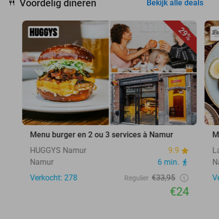
Voordelig dineren
🍴
Bekijk alle deals
29%
Menu burger en 2 ou 3 services à Namur
M
HUGGYS Namur
9.9
L
Namur
6 min.
N
Verkocht: 278
€33,95
V
Regulier
€24