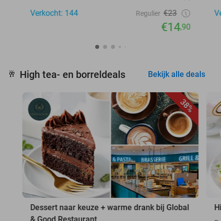
Verkocht: 144
€23
V
Regulier
€14
,90
High tea- en borreldeals
🥂
Bekijk alle deals
38%
Dessert naar keuze + warme drank bij Global
H
& Good Restaurant