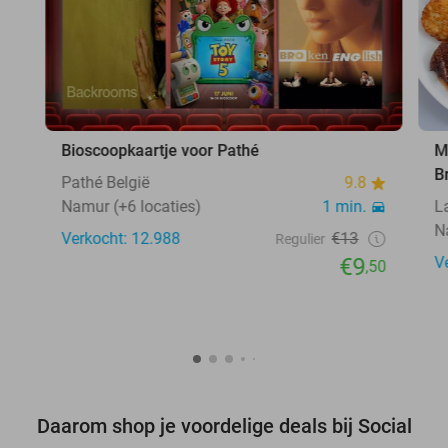
Bioscoopkaartje voor Pathé
M
B
Pathé België
9.8
Namur (+6 locaties)
1 min.
L
N
Verkocht: 12.988
€13
Regulier
€9
V
,50
Daarom shop je voordelige deals bij Social