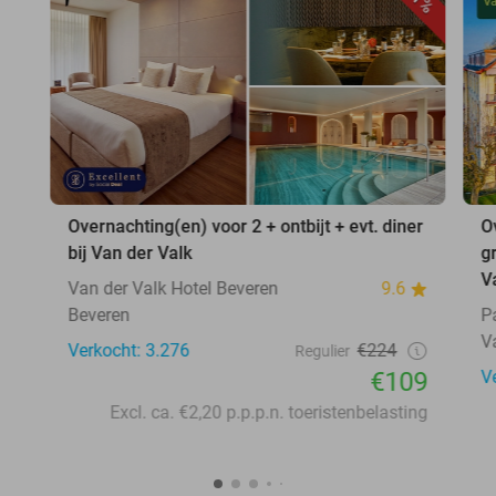
Overnachting(en) voor 2 + ontbijt + evt. diner
O
bij Van der Valk
g
V
Van der Valk Hotel Beveren
9.6
Beveren
P
V
Verkocht: 3.276
€224
Regulier
€109
V
Excl. ca. €2,20 p.p.p.n. toeristenbelasting