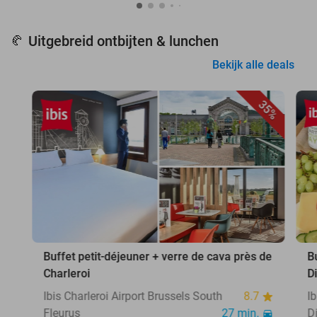
Uitgebreid ontbijten & lunchen
🥐
Bekijk alle deals
35%
Buffet petit-déjeuner + verre de cava près de
B
Charleroi
D
Ibis Charleroi Airport Brussels South
8.7
I
Fleurus
27 min.
D