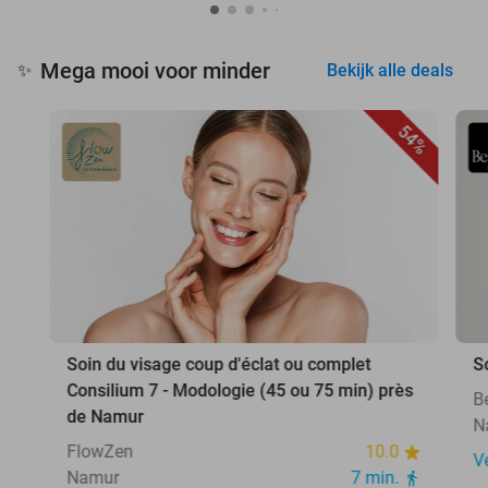
Mega mooi voor minder
✨
Bekijk alle deals
54%
Soin du visage coup d'éclat ou complet
S
Consilium 7 - Modologie (45 ou 75 min) près
B
de Namur
N
FlowZen
10.0
V
Namur
7 min.