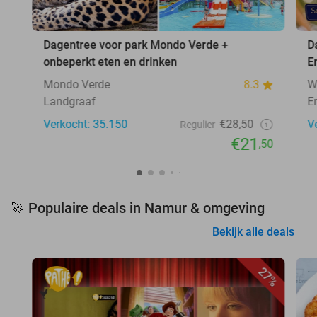
Dagentree voor park Mondo Verde +
D
onbeperkt eten en drinken
E
Mondo Verde
8.3
W
Landgraaf
E
Verkocht: 35.150
€28,50
V
Regulier
€21
,50
Populaire deals in Namur & omgeving
🚀
Bekijk alle deals
27%