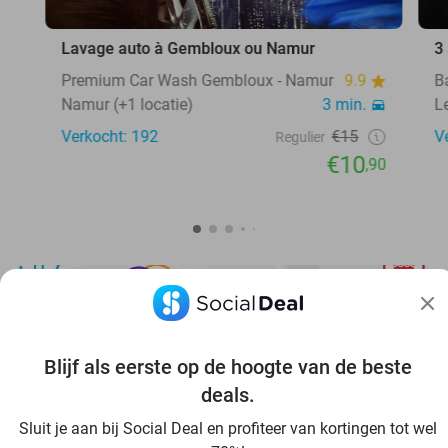
Lavage auto à Gembloux ou Namur
3
Premium Car Wash Gembloux - Namur
9.9
B
Namur (+1 locatie)
3 min.
L
Verkocht: 192
€15
V
Regulier
€10
,90
Blijf als eerste op de hoogte van de beste
Ontdek nog meer voordeel in jouw omgeving
deals.
Sluit je aan bij Social Deal en profiteer van kortingen tot wel