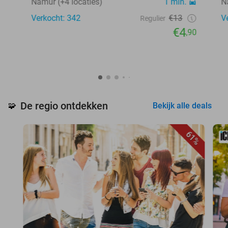
Namur (+4 locaties)
1 min.
N
Verkocht: 342
€13
V
Regulier
€4
,90
De regio ontdekken
🧩
Bekijk alle deals
61%