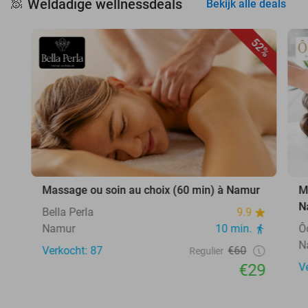
Weldadige wellnessdeals
🧖
Bekijk alle deals
52%
Massage ou soin au choix (60 min) à Namur
M
N
Bella Perla
9.9
Namur
10 min.
Ô
N
Verkocht: 87
€60
Regulier
€29
V