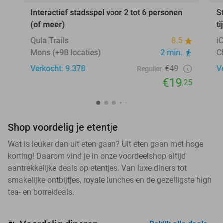
Interactief stadsspel voor 2 tot 6 personen
S
(of meer)
ti
Qula Trails
8.5
i
Mons (+98 locaties)
2 min.
C
Verkocht: 9.378
€49
V
Regulier
€19
,25
Shop voordelig je etentje
Wat is leuker dan uit eten gaan? Uit eten gaan met hoge
korting! Daarom vind je in onze voordeelshop altijd
aantrekkelijke deals op etentjes. Van luxe diners tot
smakelijke ontbijtjes, royale lunches en de gezelligste high
tea- en borreldeals.