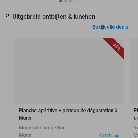
Uitgebreid ontbijten & lunchen
🥐
Bekijk alle deals
34%
Planche apéritive + plateau de dégustation à
P
Mons
d
Mamloul Lounge Bar
Y
Mons
4 min.
V