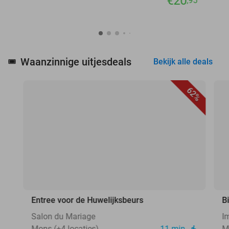
€20
,95
Waanzinnige uitjesdeals
🎟️
Bekijk alle deals
62%
Entree voor de Huwelijksbeurs
B
Salon du Mariage
I
Mons (+4 locaties)
11 min.
M