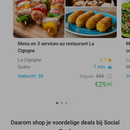
Menu en 3 services au restaurant La
M
Cigogne
c
La Cigogne
9.7
L
Quévy
7 min.
M
Verkocht: 58
€55
V
Regulier
€29
,90
Daarom shop je voordelige deals bij Social