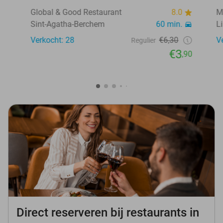
Global & Good Restaurant
8.0
M
Sint-Agatha-Berchem
60 min.
Li
Verkocht: 28
€6,30
V
Regulier
€3
,90
Direct reserveren bij restaurants in