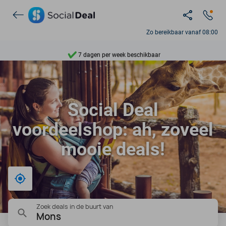
Ontdek 15.000+ deals
Zo bereikbaar vanaf 08:00
7 dagen per week beschikbaar
10+ miljoen leden
9,4
Social Deal
Ontdek 15.000+ deals
voordeelshop: ah, zoveel
mooie deals!
Bij mij in de buurt
Zoek deals in de buurt van
Mons