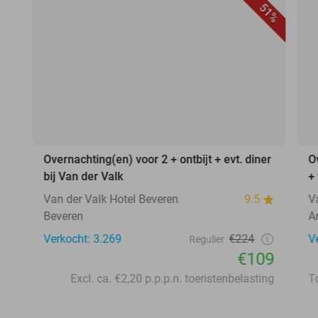
51%
Overnachting(en) voor 2 + ontbijt + evt. diner
O
bij Van der Valk
+
Van der Valk Hotel Beveren
9.5
V
Beveren
A
Verkocht: 3.269
€224
V
Regulier
€109
Excl. ca. €2,20 p.p.p.n. toeristenbelasting