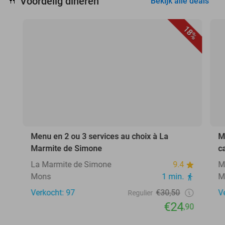
Voordelig dineren
🍴
Bekijk alle deals
18%
Menu en 2 ou 3 services au choix à La
M
Marmite de Simone
c
La Marmite de Simone
9.4
M
Mons
1 min.
M
Verkocht: 97
€30,50
V
Regulier
€24
,90