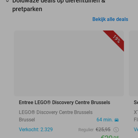
Doldwaze deals op dierentuinen &
🦒
pretparken
Bekijk alle deals
19%
Entree LEGO® Discovery Centre Brussels
S
LEGO® Discovery Centre Brussels
X
Brussel
64 min.
F
Verkocht: 2.329
€25,95
V
Regulier