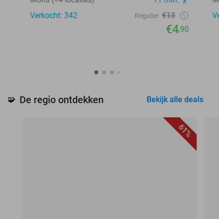
Verkocht: 342
€13
V
Regulier
€4
,90
De regio ontdekken
🧩
Bekijk alle deals
61%