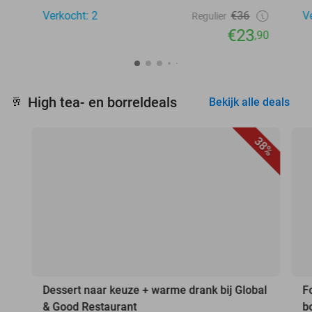
Verkocht: 2
€36
V
Regulier
€23
,90
High tea- en borreldeals
🥂
Bekijk alle deals
38%
Dessert naar keuze + warme drank bij Global
F
& Good Restaurant
b