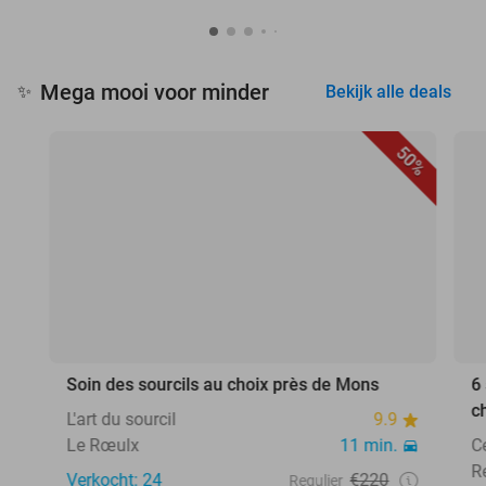
Mega mooi voor minder
✨
Bekijk alle deals
50%
Soin des sourcils au choix près de Mons
6
c
L'art du sourcil
9.9
Le Rœulx
11 min.
C
R
Verkocht: 24
€220
Regulier