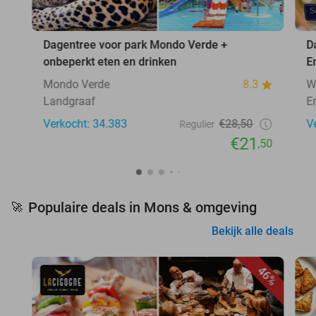
Dagentree voor park Mondo Verde +
D
onbeperkt eten en drinken
E
Mondo Verde
8.3
W
Landgraaf
E
Verkocht: 34.383
€28,50
V
Regulier
€21
,50
Populaire deals in Mons & omgeving
🚀
Bekijk alle deals
46%