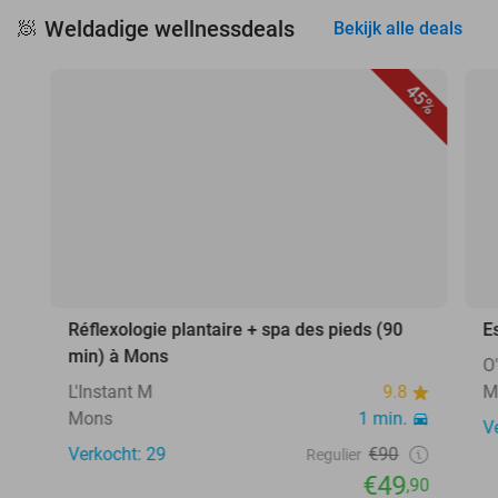
Weldadige wellnessdeals
🧖
Bekijk alle deals
45%
Réflexologie plantaire + spa des pieds (90
E
min) à Mons
O
L'Instant M
9.8
M
Mons
1 min.
V
Verkocht: 29
€90
Regulier
€49
,90