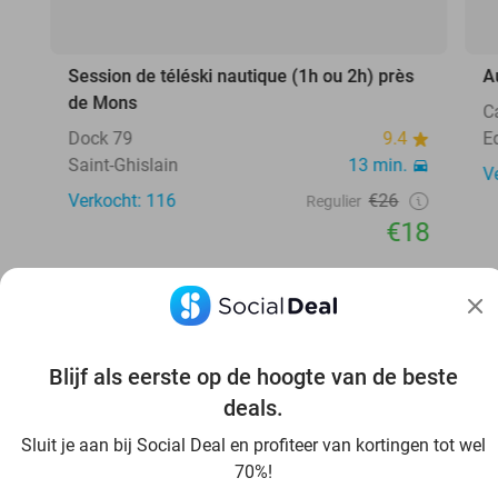
Session de téléski nautique (1h ou 2h) près
A
de Mons
C
Dock 79
9.4
E
Saint-Ghislain
13 min.
V
Verkocht: 116
€26
Regulier
€18
Blijf als eerste op de hoogte van de beste
deals.
Ontdek nog meer voordeel in jouw omgeving
Sluit je aan bij Social Deal en profiteer van kortingen tot wel
70%!