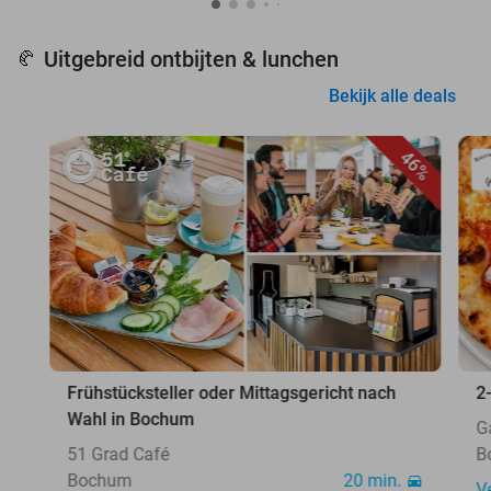
Uitgebreid ontbijten & lunchen
🥐
Bekijk alle deals
46%
Frühstücksteller oder Mittagsgericht nach
2
Wahl in Bochum
G
51 Grad Café
B
Bochum
20 min.
V