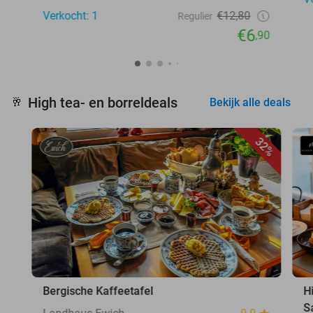
Verkocht: 1
€12,80
Regulier
€6
,90
High tea- en borreldeals
🥂
Bekijk alle deals
32%
Bergische Kaffeetafel
H
S