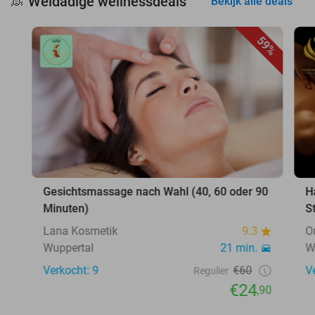
Weldadige wellnessdeals
🧖
Bekijk alle deals
59%
Gesichtsmassage nach Wahl (40, 60 oder 90
H
Minuten)
S
Lana Kosmetik
9.3
O
Wuppertal
21 min.
W
Verkocht: 9
€60
V
Regulier
€24
,90