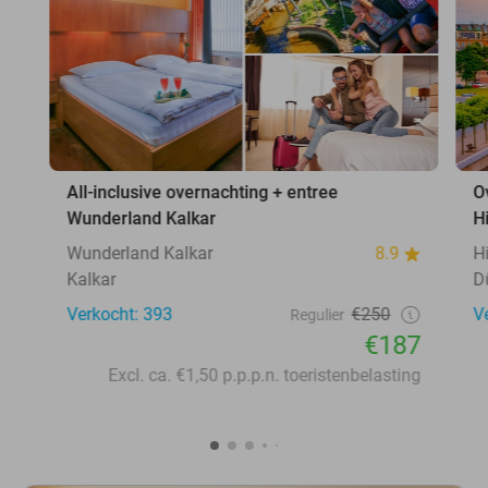
All-inclusive overnachting + entree
O
Wunderland Kalkar
H
Wunderland Kalkar
8.9
H
Kalkar
D
Verkocht: 393
€250
V
Regulier
€187
Excl. ca. €1,50 p.p.p.n. toeristenbelasting