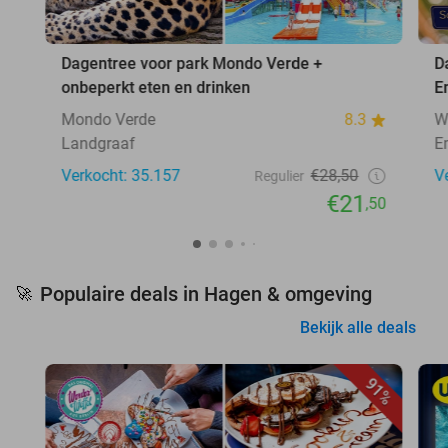
Dagentree voor park Mondo Verde +
D
onbeperkt eten en drinken
E
Mondo Verde
8.3
W
Landgraaf
E
Verkocht: 35.157
€28,50
V
Regulier
€21
,50
Populaire deals in Hagen & omgeving
🚀
Bekijk alle deals
91%