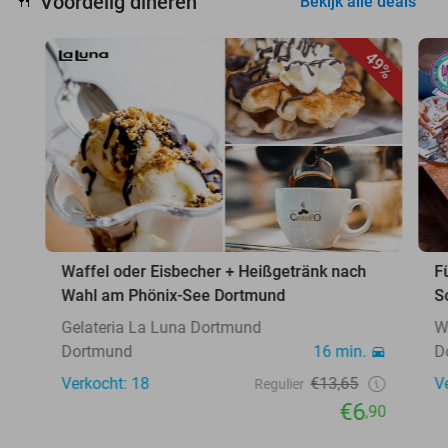
Voordelig dineren
🍴
Bekijk alle deals
49%
Waffel oder Eisbecher + Heißgetränk nach
F
Wahl am Phönix-See Dortmund
S
Gelateria La Luna Dortmund
W
Dortmund
16 min.
D
Verkocht: 18
€13,65
V
Regulier
€6
,90