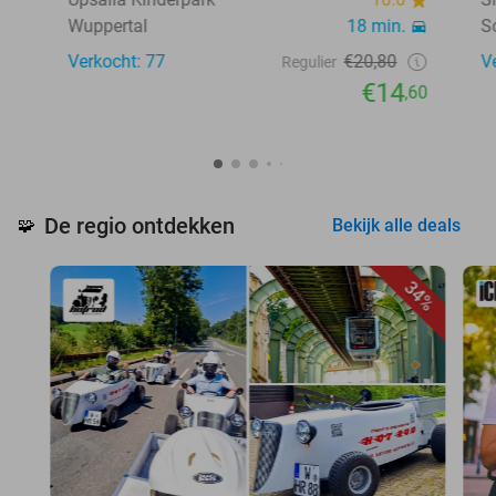
Wuppertal
18 min.
S
Verkocht: 77
€20,80
V
Regulier
€14
,60
De regio ontdekken
🧩
Bekijk alle deals
34%