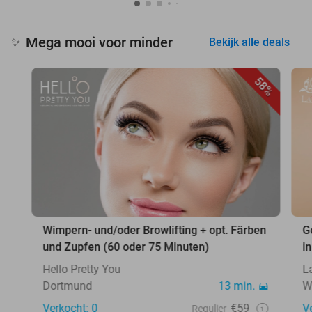
Mega mooi voor minder
✨
Bekijk alle deals
58%
Wimpern- und/oder Browlifting + opt. Färben
G
und Zupfen (60 oder 75 Minuten)
i
Hello Pretty You
L
Dortmund
13 min.
W
Verkocht: 0
€59
V
Regulier