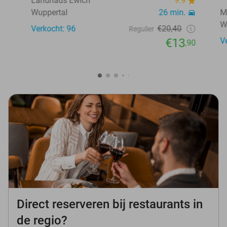
Landhaus Ewich
9.9
Wuppertal
26 min.
M
W
Verkocht: 96
€20,40
Regulier
€13
V
,90
Direct reserveren bij restaurants in
de regio?