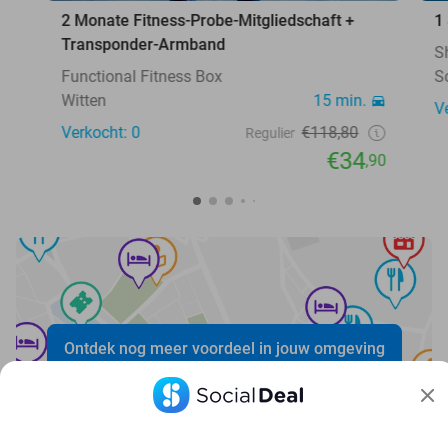
2 Monate Fitness-Probe-Mitgliedschaft +
1
Transponder-Armband
S
Functional Fitness Box
S
Witten
15 min.
V
Verkocht: 0
€118,80
Regulier
€34
,90
Ontdek nog meer voordeel in jouw omgeving