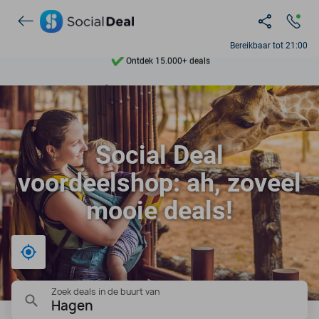
Ontdek 15.000+ deals
Bereikbaar tot 21:00
7 dagen per week beschikbaar
10+ miljoen leden
9,4
Social Deal
Ontdek 15.000+ deals
voordeelshop: ah, zoveel
mooie deals!
Bij mij in de buurt
Zoek deals in de buurt van
Hagen