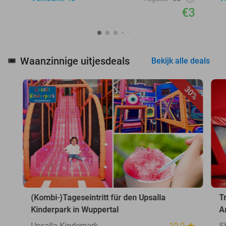
€3
Waanzinnige uitjesdeals
🎟️
Bekijk alle deals
30%
(Kombi-)Tageseintritt für den Upsalla
T
Kinderpark in Wuppertal
A
Upsalla Kinderpark
10.0
S