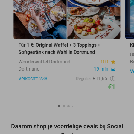
Für 1 €: Original Waffel + 3 Toppings +
K
Softgetränk nach Wahl in Dortmund
U
Wonderwaffel Dortmund
10.0
B
Dortmund
19 min.
V
Verkocht: 238
€11,65
Regulier
€1
Daarom shop je voordelige deals bij Social