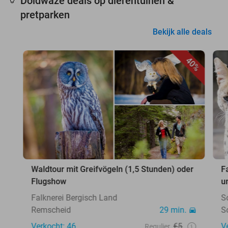
Doldwaze deals op dierentuinen &
🦒
pretparken
Bekijk alle deals
40%
Waldtour mit Greifvögeln (1,5 Stunden) oder
F
Flugshow
u
Falknerei Bergisch Land
S
Remscheid
29 min.
S
Verkocht: 46
€5
V
Regulier