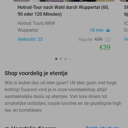
Hotrod-Tour nach Wahl durch Wuppertal (60,
S
90 oder 120 Minuten)
ti
Hotrod Tours NRW
i
Wuppertal
18 min.
D
Verkocht: 25
€59
V
Regulier
€39
Shop voordelig je etentje
Wat is leuker dan uit eten gaan? Uit eten gaan met hoge
korting! Daarom vind je in onze voordeelshop altijd
aantrekkelijke deals op etentjes. Van luxe diners tot
smakelijke ontbijtjes, royale lunches en de gezelligste high
tea- en borreldeals.