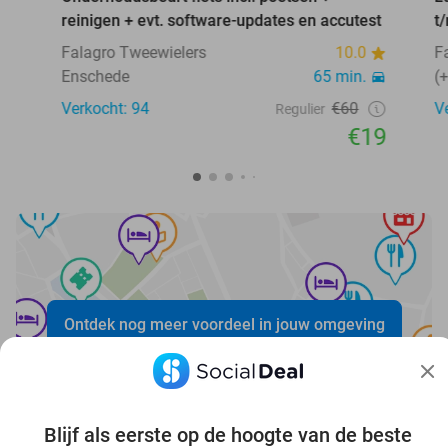
reinigen + evt. software-updates en accutest
t
Falagro Tweewielers
10.0
F
Enschede
65 min.
(
Verkocht: 94
€60
V
Regulier
€19
Ontdek nog meer voordeel in jouw omgeving
Blijf als eerste op de hoogte van de beste