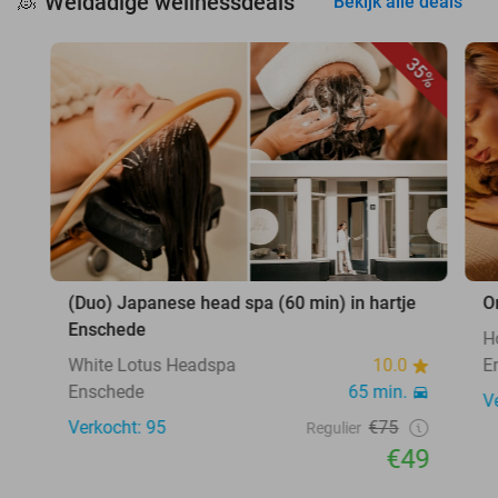
Weldadige wellnessdeals
🧖
Bekijk alle deals
35%
(Duo) Japanese head spa (60 min) in hartje
O
Enschede
H
White Lotus Headspa
10.0
E
Enschede
65 min.
V
Verkocht: 95
€75
Regulier
€49