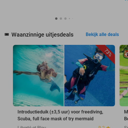
Waanzinnige uitjesdeals
🎟️
Bekijk alle deals
73%
Introductieduik (±3,5 uur) voor freediving,
M
Scuba, full face mask of try mermaid
B
Liberté et Bleu
9.2
S