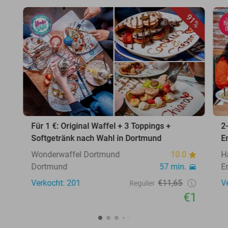
91%
Für 1 €: Original Waffel + 3 Toppings +
2
Softgetränk nach Wahl in Dortmund
E
Wonderwaffel Dortmund
10.0
H
Dortmund
57 min.
E
Verkocht: 201
€11,65
V
Regulier
€1