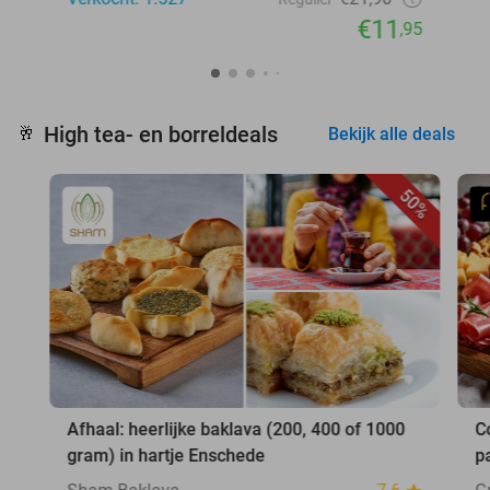
€11
,95
High tea- en borreldeals
🥂
Bekijk alle deals
50%
Afhaal: heerlijke baklava (200, 400 of 1000
C
gram) in hartje Enschede
p