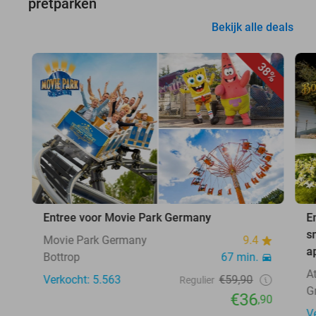
pretparken
Bekijk alle deals
38%
Entree voor Movie Park Germany
E
s
Movie Park Germany
9.4
a
Bottrop
67 min.
A
Verkocht: 5.563
€59,90
Regulier
G
€36
,90
V