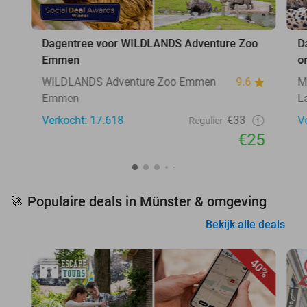
Dagentree voor WILDLANDS Adventure Zoo
D
Emmen
o
WILDLANDS Adventure Zoo Emmen
9.6
M
Emmen
L
Verkocht: 17.618
€33
V
Regulier
€25
Populaire deals in Münster & omgeving
🚀
Bekijk alle deals
40%