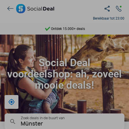
Ontdek 15.000+ deals
Bereikbaar tot 23:00
7 dagen per week beschikbaar
10+ miljoen leden
9,4
Social Deal
Ontdek 15.000+ deals
voordeelshop: ah, zoveel
mooie deals!
Bij mij in de buurt
Zoek deals in de buurt van
Münster