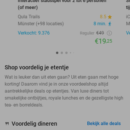
Interactief stadsspel voor 2 tot 6 personen
S
(of meer)
ti
Qula Trails
8.5
i
Münster (+98 locaties)
8 min.
M
Verkocht: 9.376
€49
V
Regulier
€19
,25
Shop voordelig je etentje
Wat is leuker dan uit eten gaan? Uit eten gaan met hoge
korting! Daarom vind je in onze voordeelshop altijd
aantrekkelijke deals op etentjes. Van luxe diners tot
smakelijke ontbijtjes, royale lunches en de gezelligste high
tea- en borreldeals.
Voordelig dineren
🍴
Bekijk alle deals