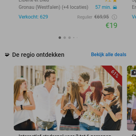
Gronau (Westfalen) (+4 locaties)
57 min.
E
Verkocht: 629
€69,95
V
Regulier
€19
De regio ontdekken
🧩
Bekijk alle deals
61%