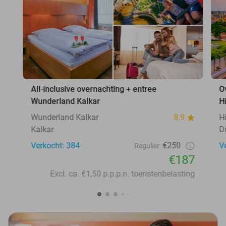
All-inclusive overnachting + entree
O
Wunderland Kalkar
H
Wunderland Kalkar
8.9
H
Kalkar
D
Verkocht: 384
€250
V
Regulier
€187
Excl. ca. €1,50 p.p.p.n. toeristenbelasting