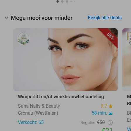
Mega mooi voor minder
✨
Bekijk alle deals
58%
Wimperlift en/of wenkbrauwbehandeling
M
B
Sana Nails & Beauty
9.7
Gronau (Westfalen)
58 min.
B
E
Verkocht: 65
€50
Regulier
€21
V