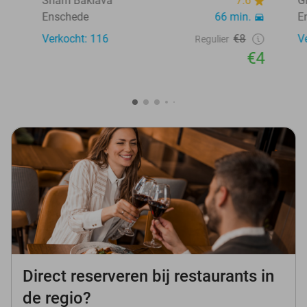
Sham Baklava
7.6
G
Enschede
66 min.
E
Verkocht: 116
€8
V
Regulier
€4
Direct reserveren bij restaurants in
de regio?