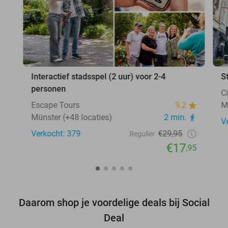
Interactief stadsspel (2 uur) voor 2-4
S
personen
C
Escape Tours
9.2
M
Münster (+48 locaties)
2 min.
V
Verkocht: 379
€29,95
Regulier
€17
,95
Daarom shop je voordelige deals bij Social
Deal