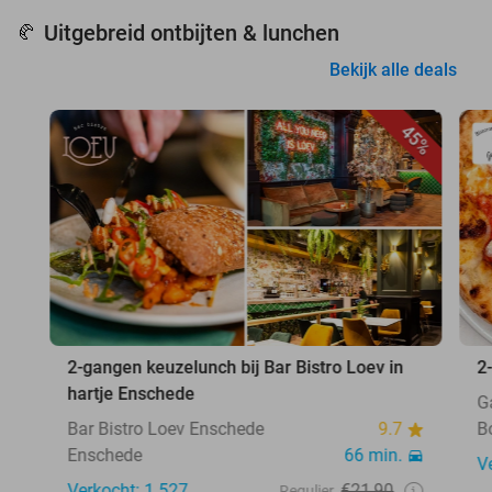
Uitgebreid ontbijten & lunchen
🥐
Bekijk alle deals
45%
2-gangen keuzelunch bij Bar Bistro Loev in
2
hartje Enschede
G
Bar Bistro Loev Enschede
9.7
B
Enschede
66 min.
V
Verkocht: 1.527
€21,90
Regulier