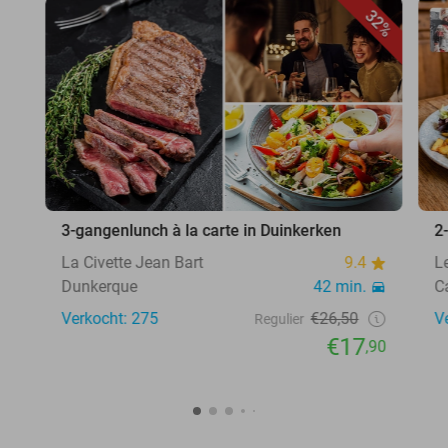
32%
3-gangenlunch à la carte in Duinkerken
2
La Civette Jean Bart
9.4
L
Dunkerque
42 min.
C
Verkocht: 275
€26,50
V
Regulier
€17
,90