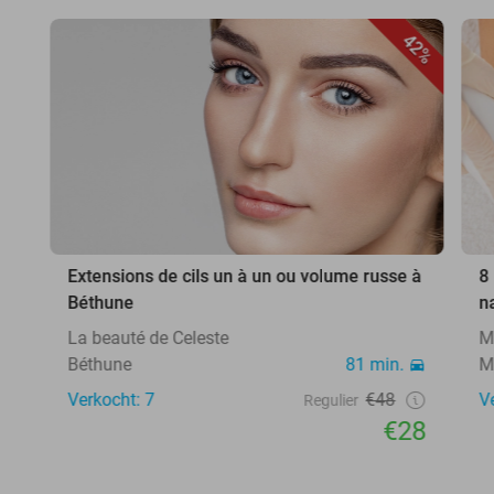
42%
Extensions de cils un à un ou volume russe à
8
Béthune
n
La beauté de Celeste
M
Béthune
81 min.
M
Verkocht: 7
€48
V
Regulier
€28