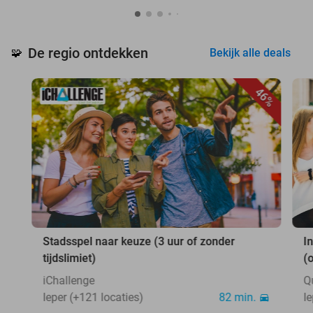
De regio ontdekken
🧩
Bekijk alle deals
46%
Stadsspel naar keuze (3 uur of zonder
I
tijdslimiet)
(
iChallenge
Q
Ieper (+121 locaties)
82 min.
I