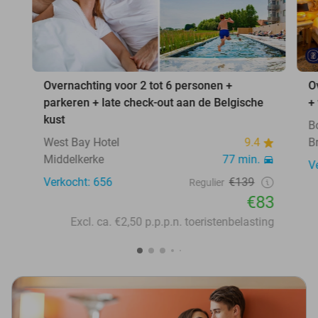
Overnachting voor 2 tot 6 personen +
O
parkeren + late check-out aan de Belgische
+
kust
B
West Bay Hotel
9.4
B
Middelkerke
77 min.
V
Verkocht: 656
€139
Regulier
€83
Excl. ca. €2,50 p.p.p.n. toeristenbelasting