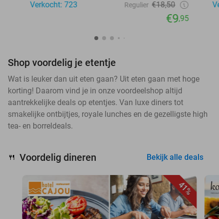
Verkocht: 723
€18,50
V
Regulier
€9
,95
Shop voordelig je etentje
Wat is leuker dan uit eten gaan? Uit eten gaan met hoge
korting! Daarom vind je in onze voordeelshop altijd
aantrekkelijke deals op etentjes. Van luxe diners tot
smakelijke ontbijtjes, royale lunches en de gezelligste high
tea- en borreldeals.
Voordelig dineren
🍴
Bekijk alle deals
41%