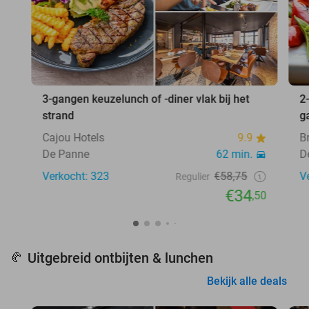
3-gangen keuzelunch of -diner vlak bij het
2
strand
g
Cajou Hotels
9.9
B
De Panne
62 min.
D
Verkocht: 323
€58,75
V
Regulier
€34
,50
Uitgebreid ontbijten & lunchen
🥐
Bekijk alle deals