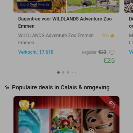
Dagentree voor WILDLANDS Adventure Zoo
D
Emmen
o
WILDLANDS Adventure Zoo Emmen
9.6
M
Emmen
L
Verkocht: 17.618
€33
V
Regulier
€25
Populaire deals in Calais & omgeving
🚀
40%