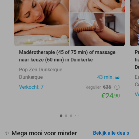
Madérotherapie (45 of 75 min) of massage
P
naar keuze (60 min) in Duinkerke
h
D
Pop Zen Dunkerque
Dunkerque
43 min.
E
C
Verkocht: 7
€35
Regulier
€24
V
,90
Mega mooi voor minder
✨
Bekijk alle deals