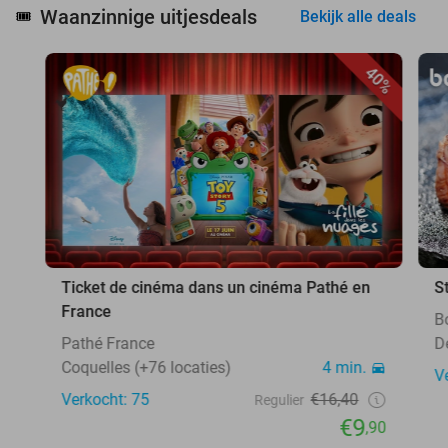
Waanzinnige uitjesdeals
🎟️
Bekijk alle deals
40%
Ticket de cinéma dans un cinéma Pathé en
S
France
B
Pathé France
D
Coquelles (+76 locaties)
4 min.
V
Verkocht: 75
€16,40
Regulier
€9
,90