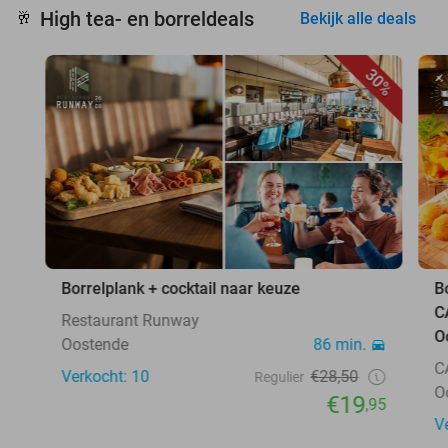
High tea- en borreldeals
🥂
Bekijk alle deals
30%
Borrelplank + cocktail naar keuze
B
C
Restaurant Runway
O
Oostende
86 min.
C
Verkocht: 10
€28,50
Regulier
O
€19
,95
V