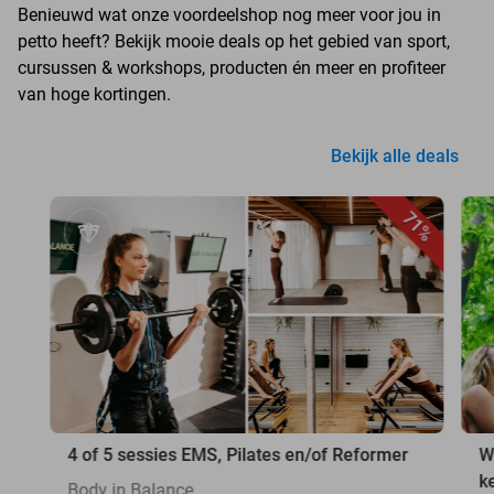
Benieuwd wat onze voordeelshop nog meer voor jou in
petto heeft? Bekijk mooie deals op het gebied van sport,
cursussen & workshops, producten én meer en profiteer
van hoge kortingen.
Bekijk alle deals
71%
4 of 5 sessies EMS, Pilates en/of Reformer
W
k
Body in Balance