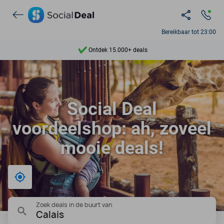
Ontdek 15.000+ deals
Bereikbaar tot 23:00
7 dagen per week beschikbaar
10+ miljoen leden
9,4
Social Deal
Ontdek 15.000+ deals
voordeelshop: ah, zoveel
mooie deals!
Bij mij in de buurt
Zoek deals in de buurt van
Calais