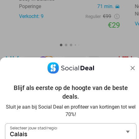
Poperinge
71 min.
N
N
Verkocht: 9
€99
Regulier
€29
V
Blijf als eerste op de hoogte van de beste
Ontdek nog meer voordeel in jouw omgeving
deals.
Sluit je aan bij Social Deal en profiteer van kortingen tot wel
70%!
Selecteer jouw stad/regio:
Calais