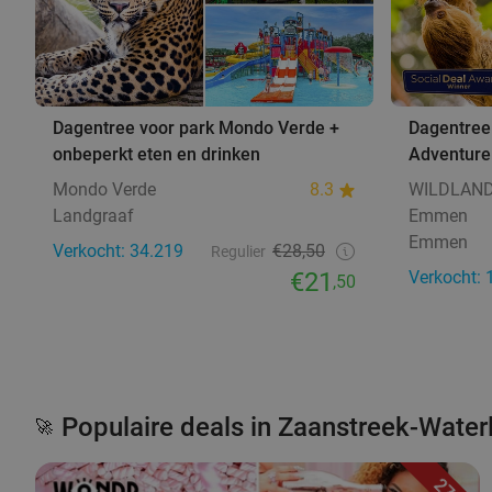
Dagentree voor park Mondo Verde +
Dagentre
onbeperkt eten en drinken
Adventur
Mondo Verde
8.3
WILDLAND
Landgraaf
Emmen
Emmen
Verkocht: 34.219
€28,50
Regulier
€21
Verkocht: 
,50
Populaire deals in Zaanstreek-Wate
🚀