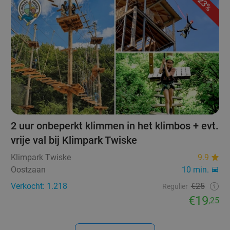
23%
2 uur onbeperkt klimmen in het klimbos + evt.
vrije val bij Klimpark Twiske
Klimpark Twiske
9.9
Oostzaan
10 min.
Verkocht: 1.218
€25
Regulier
€19
,25