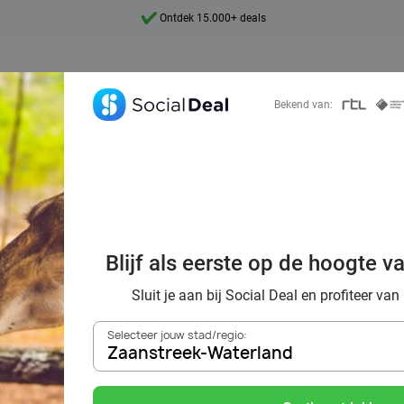
7 dagen per week beschikbaar
10+ miljoen leden
9,4
Bekend van:
Ontdek 15.000+ deals
al voordeelshop: 
Blijf als eerste op de hoogte v
mooie deals!
Sluit je aan bij Social Deal en profiteer van
Selecteer jouw stad/regio:
Zaanstreek-Waterland
Zoek deals in de buurt van
Zaanstreek-Waterland