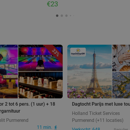
€23
33%
r 2 tot 6 pers. (1 uur) + 18
Dagtocht Parijs met luxe to
ergarnituur
Holland Ticket Services
lit Purmerend
Purmerend (+11 locaties)
d
11 min.
Verkocht: 648
Regulier