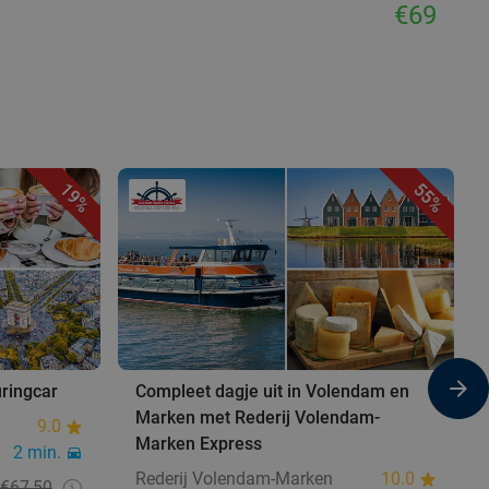
€69
19%
55%
uringcar
Compleet dagje uit in Volendam en
Marken met Rederij Volendam-
9.0
Marken Express
2 min.
Rederij Volendam-Marken
10.0
€67,50