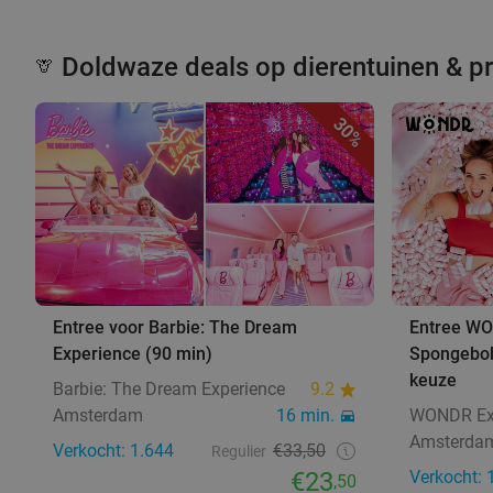
Doldwaze deals op dierentuinen & p
🦒
30%
Entree voor Barbie: The Dream
Entree WO
Experience (90 min)
Spongebob
keuze
Barbie: The Dream Experience
9.2
Amsterdam
16 min.
WONDR Ex
Amsterda
Verkocht: 1.644
€33,50
Regulier
€23
Verkocht: 
,50