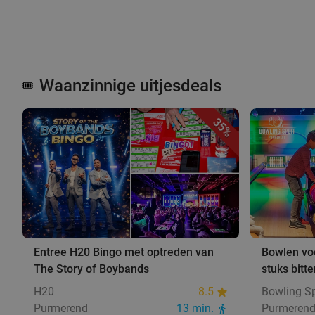
Waanzinnige uitjesdeals
🎟️
35%
Entree H20 Bingo met optreden van
Bowlen voo
The Story of Boybands
stuks bitt
H20
8.5
Bowling Sp
Purmerend
13 min.
Purmeren