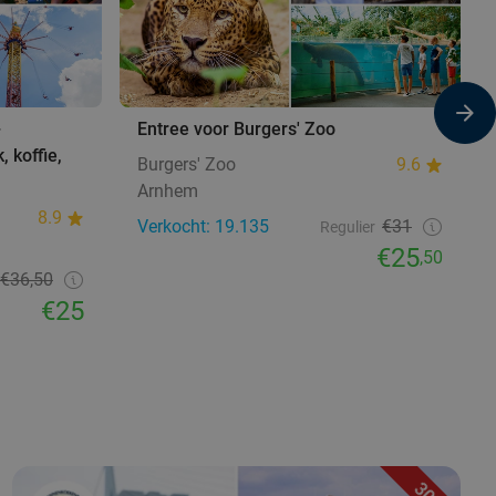
+
Entree voor Burgers' Zoo
, koffie,
Burgers' Zoo
9.6
Arnhem
8.9
Verkocht: 19.135
€31
Regulier
€25
,50
€36,50
€25