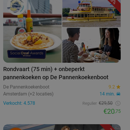
30%
Rondvaart (75 min) + onbeperkt
pannenkoeken op De Pannenkoekenboot
De Pannenkoekenboot
9.2
Amsterdam (+2 locaties)
14 min.
Verkocht: 4.578
€29,50
Regulier
€20
,75