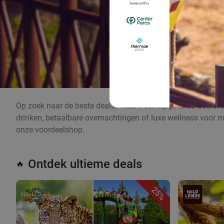
Op zoek naar de beste deals? Neem een kijkje in de Social 
drinken, betaalbare overnachtingen of luxe wellness voor m
onze voordeelshop.
Ontdek ultieme deals
🔥
25%