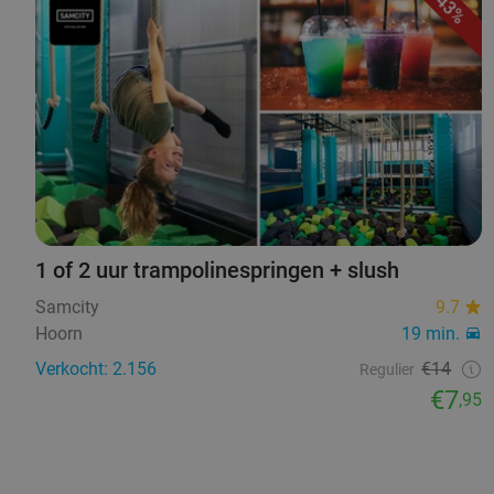
43%
1 of 2 uur trampolinespringen + slush
Samcity
9.7
Hoorn
19 min.
Verkocht: 2.156
€14
Regulier
€7
,95