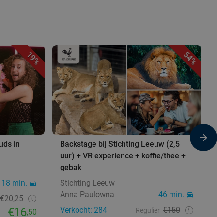
19%
54%
uds in
Backstage bij Stichting Leeuw (2,5
uur) + VR experience + koffie/thee +
gebak
18 min.
Stichting Leeuw
Anna Paulowna
46 min.
€20,25
€16
Verkocht: 284
€150
Regulier
,50