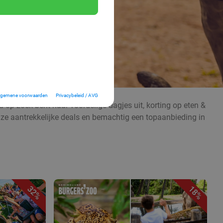
lgemene voorwaarden
Privacybeleid / AVG
 op zoek bent naar voordelige dagjes uit, korting op eten &
nze aantrekkelijke deals en bemachtig een topaanbieding in
32%
18%