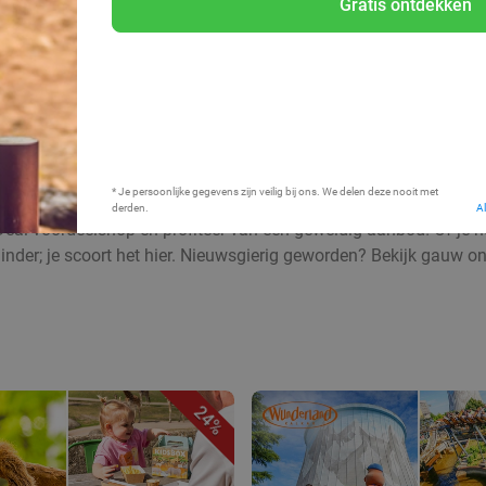
Gratis ontdekken
Bij mij in de buurt
* Je persoonlijke gegevens zijn veilig bij ons. We delen deze nooit met
derden.
A
Deal voordeelshop en profiteer van een geweldig aanbod! Of je nu
inder; je scoort het hier. Nieuwsgierig geworden? Bekijk gauw o
24%