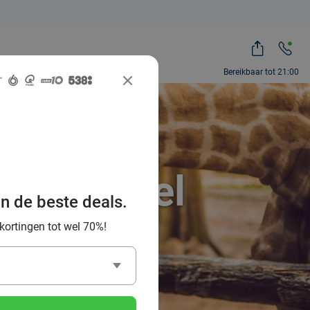
Bereikbaar tot 21:00
ah, zoveel
an de beste deals.
 kortingen tot wel 70%!