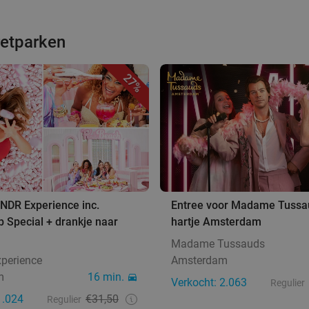
retparken
27%
NDR Experience inc.
Entree voor Madame Tussa
 Special + drankje naar
hartje Amsterdam
Madame Tussauds
perience
Amsterdam
m
16 min.
Verkocht: 2.063
Regulier
1.024
€31,50
Regulier