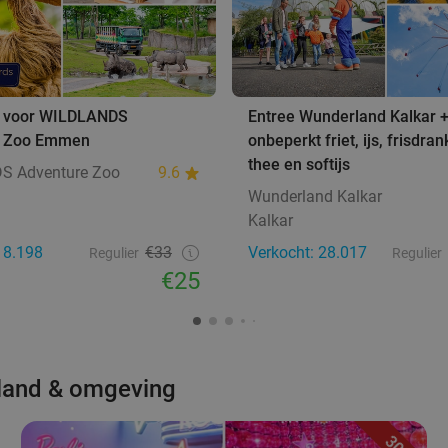
e voor WILDLANDS
Entree Wunderland Kalkar 
e Zoo Emmen
onbeperkt friet, ijs, frisdrank
thee en softijs
S Adventure Zoo
9.6
Wunderland Kalkar
Kalkar
18.198
€33
Verkocht: 28.017
Regulier
Regulier
€25
rland & omgeving