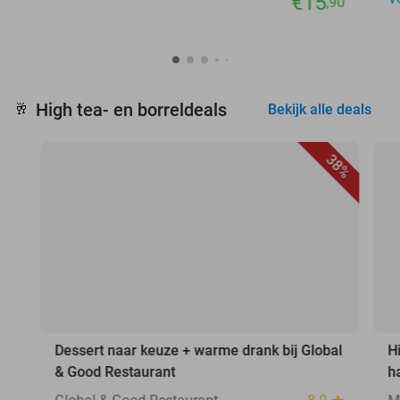
€15
,90
High tea- en borreldeals
🥂
Bekijk alle deals
38%
Dessert naar keuze + warme drank bij Global
H
& Good Restaurant
h