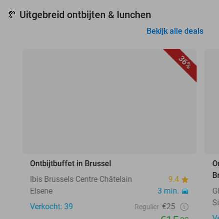
Uitgebreid ontbijten & lunchen
🥐
Bekijk alle deals
36%
Ontbijtbuffet in Brussel
O
B
Ibis Brussels Centre Châtelain
9.4
Elsene
3 min.
G
S
Verkocht: 39
€25
Regulier
V