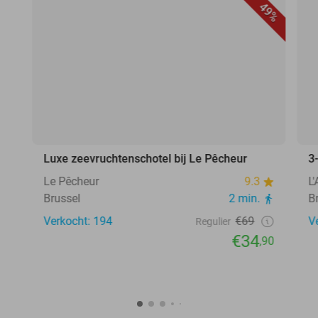
49%
Luxe zeevruchtenschotel bij Le Pêcheur
3
Le Pêcheur
9.3
L
Brussel
2 min.
B
Verkocht: 194
€69
V
Regulier
€34
,90