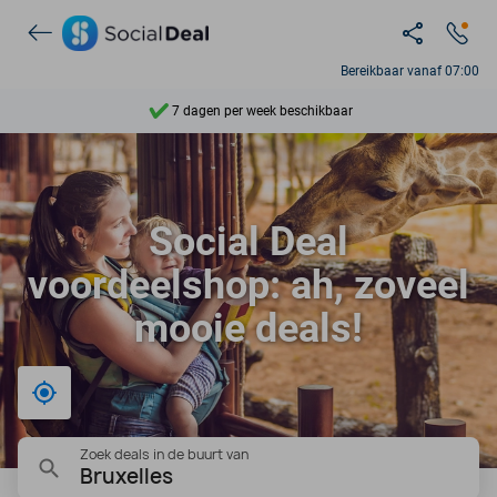
Ontdek 15.000+ deals
Bereikbaar vanaf 07:00
7 dagen per week beschikbaar
10+ miljoen leden
9,4
Social Deal
Ontdek 15.000+ deals
voordeelshop: ah, zoveel
mooie deals!
Bij mij in de buurt
Zoek deals in de buurt van
Bruxelles