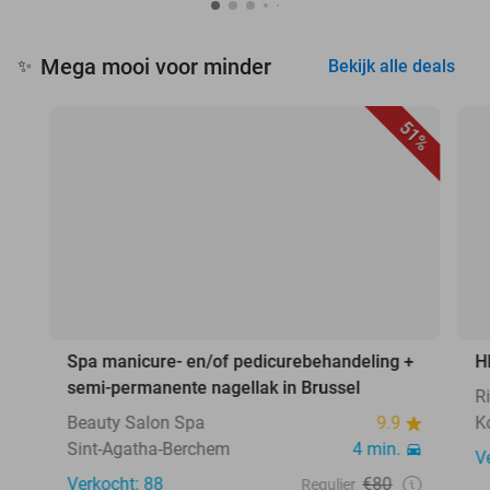
Mega mooi voor minder
✨
Bekijk alle deals
51%
Spa manicure- en/of pedicurebehandeling +
H
semi-permanente nagellak in Brussel
R
Beauty Salon Spa
9.9
K
Sint-Agatha-Berchem
4 min.
V
Verkocht: 88
€80
Regulier