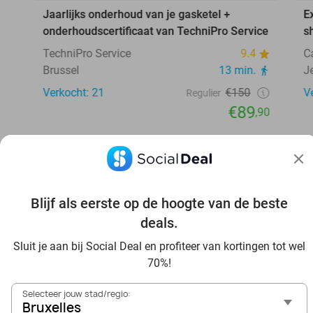
Jaarlijks onderhoud van je gasketel +
E
onderhoudscertificaat van TechniPro Service
s
TechniPro Service
9.4
C
Brussel
13 min.
J
Verkocht: 21
€150
V
Regulier
€89
,90
Blijf als eerste op de hoogte van de beste
deals.
Ontdek nog meer voordeel in jouw omgeving
Sluit je aan bij Social Deal en profiteer van kortingen tot wel
70%!
Selecteer jouw stad/regio:
Bruxelles