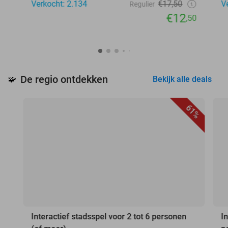
Verkocht: 2.134
€17,50
V
Regulier
€12
,50
De regio ontdekken
🧩
Bekijk alle deals
61%
Interactief stadsspel voor 2 tot 6 personen
I