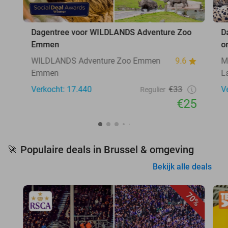
Dagentree voor WILDLANDS Adventure Zoo
D
Emmen
o
WILDLANDS Adventure Zoo Emmen
9.6
M
Emmen
L
Verkocht: 17.440
€33
V
Regulier
€25
Populaire deals in Brussel & omgeving
🚀
Bekijk alle deals
70%