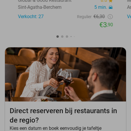
Global & Good Restaurant
8.0
M
Sint-Agatha-Berchem
5 min.
A
Verkocht: 27
€6,30
V
Regulier
€3
,90
Direct reserveren bij restaurants in
de regio?
Kies een datum en boek eenvoudig je tafeltje