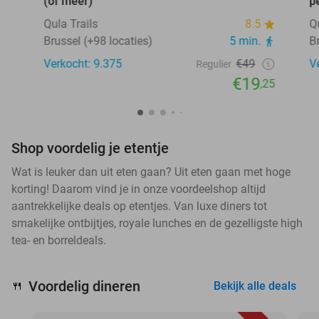
(of meer)
p
Qula Trails
8.5
Q
Brussel (+98 locaties)
5 min.
B
Verkocht: 9.375
€49
V
Regulier
€19
,25
Shop voordelig je etentje
Wat is leuker dan uit eten gaan? Uit eten gaan met hoge
korting! Daarom vind je in onze voordeelshop altijd
aantrekkelijke deals op etentjes. Van luxe diners tot
smakelijke ontbijtjes, royale lunches en de gezelligste high
tea- en borreldeals.
Voordelig dineren
🍴
Bekijk alle deals