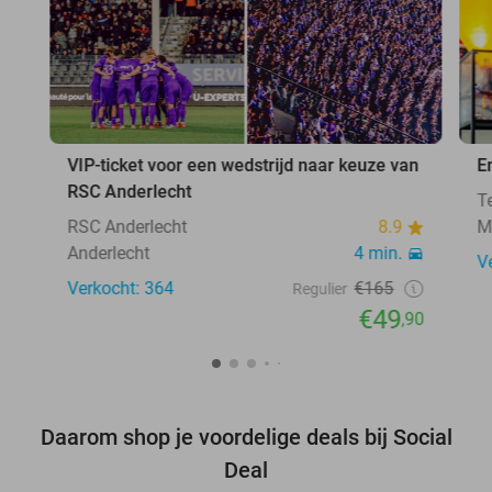
VIP-ticket voor een wedstrijd naar keuze van
E
RSC Anderlecht
T
RSC Anderlecht
8.9
M
Anderlecht
4 min.
V
Verkocht: 364
€165
Regulier
€49
,90
Daarom shop je voordelige deals bij Social
Deal