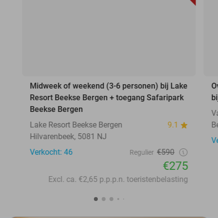
Midweek of weekend (3-6 personen) bij Lake
O
Resort Beekse Bergen + toegang Safaripark
b
Beekse Bergen
V
Lake Resort Beekse Bergen
9.1
B
Hilvarenbeek, 5081 NJ
V
Verkocht: 46
€590
Regulier
€275
Excl. ca. €2,65 p.p.p.n. toeristenbelasting