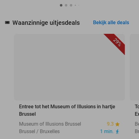
Waanzinnige uitjesdeals
🎟️
Bekijk alle deals
29%
Entree tot het Museum of Illusions in hartje
T
Brussel
E
Museum of Illusions Brussel
9.3
B
Brussel / Bruxelles
1 min.
B