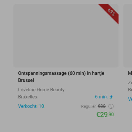
63%
Ontspanningsmassage (60 min) in hartje
M
Brussel
Z
Loveline Home Beauty
B
Bruxelles
6 min.
V
Verkocht: 10
€80
Regulier
€29
,90