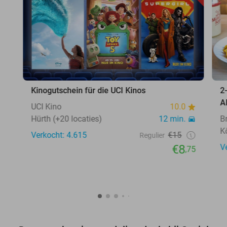
Kinogutschein für die UCI Kinos
2
A
UCI Kino
10.0
Hürth (+20 locaties)
12 min.
B
K
Verkocht: 4.615
€15
Regulier
€8
V
,75