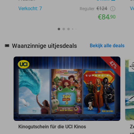
Verkocht: 7
€124
V
Regulier
€84
,90
Waanzinnige uitjesdeals
🎟️
Bekijk alle deals
42%
Kinogutschein für die UCI Kinos
Z
u