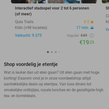
Interactief stadsspel voor 2 tot 6 personen
S
(of meer)
C
Qula Trails
8.5
K
Köln (+98 locaties)
17 min.
V
Verkocht: 9.375
€49
Regulier
€19
,25
Shop voordelig je etentje
Wat is leuker dan uit eten gaan? Uit eten gaan met hoge
korting! Daarom vind je in onze voordeelshop altijd
aantrekkelijke deals op etentjes. Van luxe diners tot
smakelijke ontbijtjes, royale lunches en de gezelligste high
tea- en borreldeals.