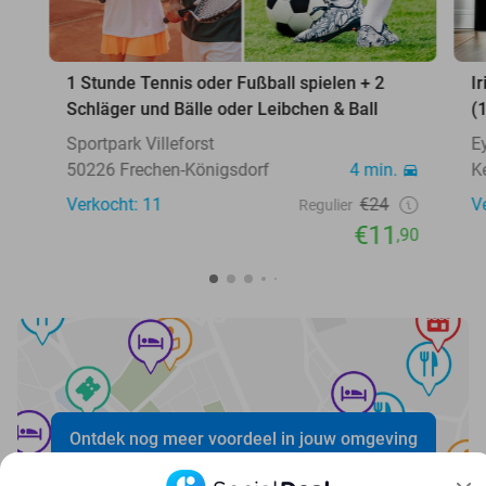
1 Stunde Tennis oder Fußball spielen + 2
I
Schläger und Bälle oder Leibchen & Ball
(
Sportpark ​Villeforst
E
50226 Frechen-Königsdorf
4 min.
K
Verkocht: 11
€24
V
Regulier
€11
,90
Ontdek nog meer voordeel in jouw omgeving