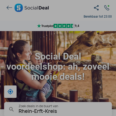
7 dagen per week beschikbaar
10+ miljoen leden
Bereikbaar tot 23:00
9,4
Ontdek 15.000+ deals
Social Deal
voordeelshop: ah, zoveel
mooie deals!
Bij mij in de buurt
Zoek deals in de buurt van
Rhein-Erft-Kreis