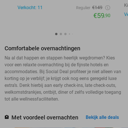
K
Verkocht: 11
€149
Regulier
€59
V
,90
Comfortabele overnachtingen
Na al dat happen en stappen heerlijk wegdromen? Kies
voor een relaxte overnachting bij de fijnste hotels en
accommodaties. Bij Social Deal profiteer je niet alleen van
korting op je verblijf; je krijgt ook nog eens geregeld luxe
extra’s. Denk hierbij aan early check-ins, late check-outs,
welkomstdrankjes, ontbijt, diner of zelfs volledige toegang
tot alle wellnessfaciliteiten.
Met voordeel overnachten
🏨
Bekijk alle deals