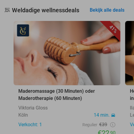
Weldadige wellnessdeals
🧖
Bekijk alle deals
41%
Maderomassage (30 Minuten) oder
H
Maderotherapie (60 Minuten)
i
Viktoria Gloss
I
Köln
14 min.
L
Verkocht: 1
€39
V
Regulier
€22
,90