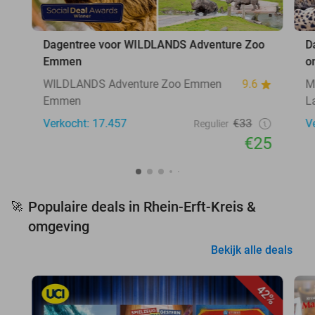
Dagentree voor WILDLANDS Adventure Zoo
D
Emmen
o
WILDLANDS Adventure Zoo Emmen
9.6
M
Emmen
L
Verkocht: 17.457
€33
V
Regulier
€25
Populaire deals in Rhein-Erft-Kreis &
🚀
omgeving
Bekijk alle deals
42%