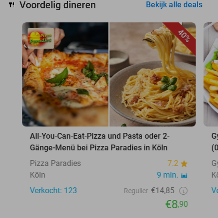
Voordelig dineren
🍴
Bekijk alle deals
40%
All-You-Can-Eat-Pizza und Pasta oder 2-
G
Gänge-Menü bei Pizza Paradies in Köln
(
Pizza Paradies
7.2
G
Köln
9 min.
K
Verkocht: 123
€14,85
V
Regulier
€8
,90