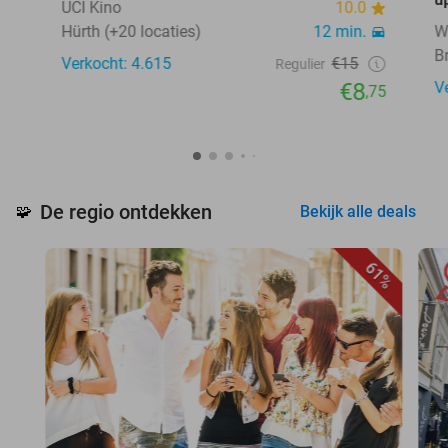
UCI Kino
10.0
Hürth (+20 locaties)
12 min.
W
B
Verkocht: 4.615
€15
Regulier
€8
V
,75
De regio ontdekken
🧩
Bekijk alle deals
61%