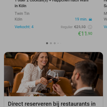
1 oder 2 Cocktail(s) + Häppchen nach Wahl
H
in Köln
S
Twin Tin
M
Köln
19 min.
W
Verkocht: 4
€21,10
V
Regulier
€11
,90
Direct reserveren bij restaurants in