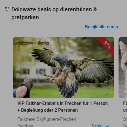
Doldwaze deals op dierentuinen &
🦒
pretparken
Bekijk alle deals
32%
VIP Falkner-Erlebnis in Frechen für 1 Person
F
+ Begleitung oder 2 Personen
u
Falknerei Skyhunters-Frechen
S
Frechen
5 min.
S