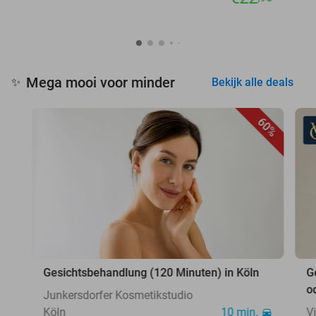
Mega mooi voor minder
✨
Bekijk alle deals
60%
Gesichtsbehandlung (120 Minuten) in Köln
G
o
Junkersdorfer Kosmetikstudio
Köln
10 min.
V