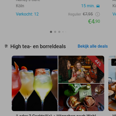
Köln
15 min.
K
Verkocht: 12
€7,95
V
Regulier
€4
,90
High tea- en borreldeals
🥂
Bekijk alle deals
44%