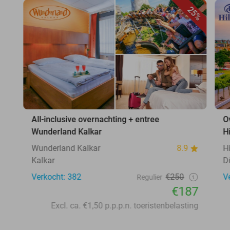
25%
All-inclusive overnachting + entree
O
Wunderland Kalkar
H
Wunderland Kalkar
8.9
H
Kalkar
D
Verkocht: 382
€250
V
Regulier
€187
Excl. ca. €1,50 p.p.p.n. toeristenbelasting