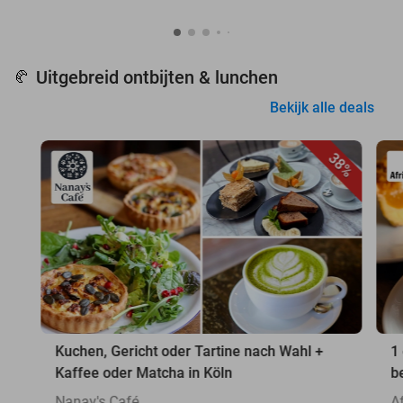
Uitgebreid ontbijten & lunchen
🥐
Bekijk alle deals
38%
Kuchen, Gericht oder Tartine nach Wahl +
1
Kaffee oder Matcha in Köln
b
Nanay's Café
A