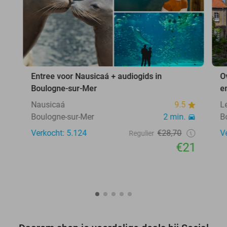
Entree voor Nausicaá + audiogids in
O
Boulogne-sur-Mer
e
Nausicaá
9.5
L
Boulogne-sur-Mer
2 min.
B
Verkocht: 5.124
€28,70
V
Regulier
€21