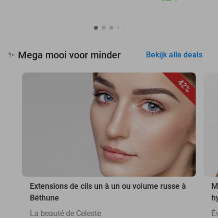
Mega mooi voor minder
✨
Bekijk alle deals
42%
Extensions de cils un à un ou volume russe à
M
Béthune
h
La beauté de Celeste
É