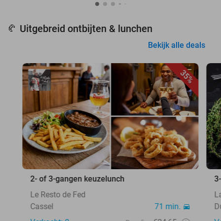
Uitgebreid ontbijten & lunchen
🥐
Bekijk alle deals
35%
2- of 3-gangen keuzelunch
3
Le Resto de Fed
L
Cassel
71 min.
D