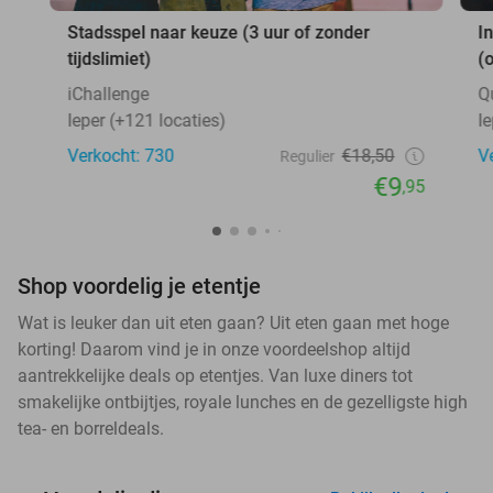
Stadsspel naar keuze (3 uur of zonder
I
tijdslimiet)
(
iChallenge
Q
Ieper (+121 locaties)
I
Verkocht: 730
€18,50
V
Regulier
€9
,95
Shop voordelig je etentje
Wat is leuker dan uit eten gaan? Uit eten gaan met hoge
korting! Daarom vind je in onze voordeelshop altijd
aantrekkelijke deals op etentjes. Van luxe diners tot
smakelijke ontbijtjes, royale lunches en de gezelligste high
tea- en borreldeals.