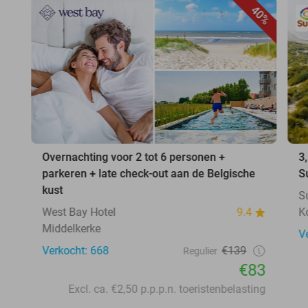
40%
Overnachting voor 2 tot 6 personen +
3
parkeren + late check-out aan de Belgische
S
kust
S
West Bay Hotel
9.4
K
Middelkerke
V
Verkocht: 668
€139
Regulier
€83
Excl. ca. €2,50 p.p.p.n. toeristenbelasting