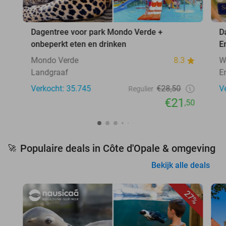
Dagentree voor park Mondo Verde +
D
onbeperkt eten en drinken
E
Mondo Verde
8.3
W
Landgraaf
E
Verkocht: 35.745
€28,50
V
Regulier
€21
,50
Populaire deals in Côte d'Opale & omgeving
🚀
Bekijk alle deals
27%