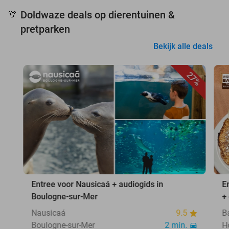
Doldwaze deals op dierentuinen &
🦒
pretparken
Bekijk alle deals
27%
Entree voor Nausicaá + audiogids in
E
Boulogne-sur-Mer
+
Nausicaá
9.5
B
Boulogne-sur-Mer
2 min.
H