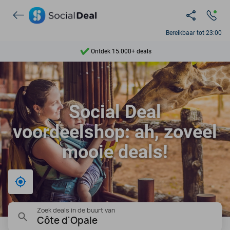
Ontdek 15.000+ deals
Bereikbaar tot 23:00
7 dagen per week beschikbaar
10+ miljoen leden
9,4
Social Deal
Ontdek 15.000+ deals
voordeelshop: ah, zoveel
mooie deals!
Bij mij in de buurt
Zoek deals in de buurt van
Côte d'Opale