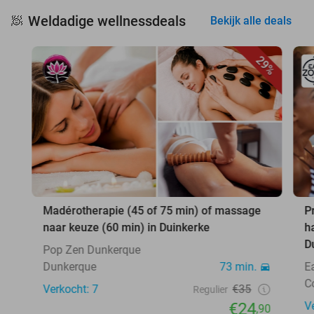
Weldadige wellnessdeals
🧖
Bekijk alle deals
29%
Madérotherapie (45 of 75 min) of massage
P
naar keuze (60 min) in Duinkerke
h
D
Pop Zen Dunkerque
Dunkerque
73 min.
E
C
Verkocht: 7
€35
Regulier
€24
V
,90