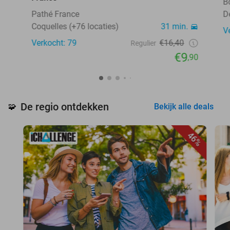
B
Pathé France
D
Coquelles (+76 locaties)
31 min.
V
Verkocht: 79
€16,40
Regulier
€9
,90
De regio ontdekken
🧩
Bekijk alle deals
46%