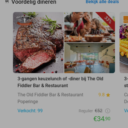
Voordelig dineren
🍴
Bekijk alle deals
33%
3-gangen keuzelunch of -diner bij The Old
3
Fiddler Bar & Restaurant
s
The Old Fiddler Bar & Restaurant
9.8
C
Poperinge
D
Verkocht: 99
€52
V
Regulier
€34
,90