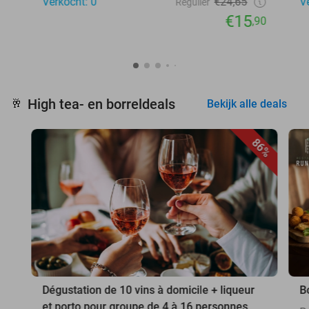
Verkocht: 0
€24,65
V
Regulier
€15
,90
High tea- en borreldeals
🥂
Bekijk alle deals
86%
Dégustation de 10 vins à domicile + liqueur
B
et porto pour groupe de 4 à 16 personnes