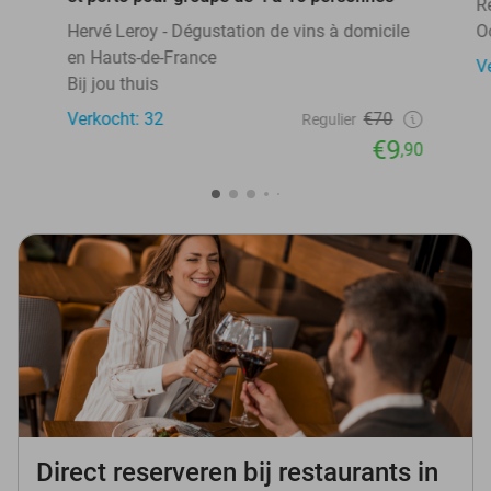
R
Hervé Leroy - Dégustation de vins à domicile
O
en Hauts-de-France
V
Bij jou thuis
Verkocht: 32
€70
Regulier
€9
,90
Direct reserveren bij restaurants in