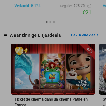
Verkocht: 5.124
€28,70
V
Regulier
€21
Waanzinnige uitjesdeals
🎟️
Bekijk alle deals
40%
Ticket de cinéma dans un cinéma Pathé en
S
France