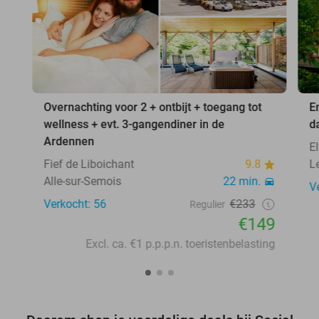
Overnachting voor 2 + ontbijt + toegang tot
E
wellness + evt. 3-gangendiner in de
d
Ardennen
E
Fief de Liboichant
9.8
L
Alle-sur-Semois
22 min.
V
Verkocht: 56
€233
Regulier
€149
Excl. ca. €1 p.p.p.n. toeristenbelasting