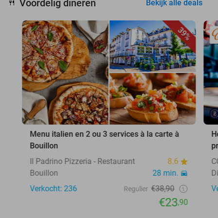
Voordelig dineren
🍴
Bekijk alle deals
39%
Menu italien en 2 ou 3 services à la carte à
H
Bouillon
p
Il Padrino Pizzeria - Restaurant
8.6
C
Bouillon
28 min.
D
Verkocht: 236
€38,90
V
Regulier
€23
,90