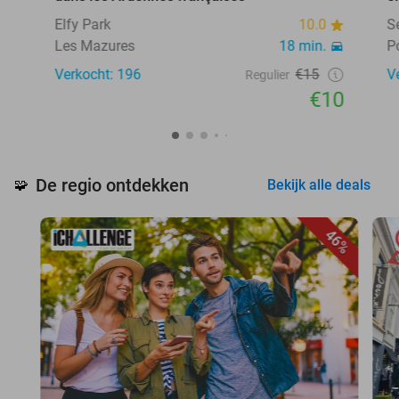
Elfy Park
10.0
S
Les Mazures
18 min.
P
Verkocht: 196
€15
V
Regulier
€10
De regio ontdekken
🧩
Bekijk alle deals
46%