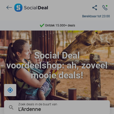
Ontdek 15.000+ deals
Bereikbaar tot 23:00
7 dagen per week beschikbaar
10+ miljoen leden
9,4
Social Deal
Ontdek 15.000+ deals
voordeelshop: ah, zoveel
mooie deals!
Bij mij in de buurt
Zoek deals in de buurt van
L'Ardenne