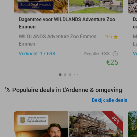
Dagentree voor WILDLANDS Adventure Zoo
D
Emmen
o
WILDLANDS Adventure Zoo Emmen
9.6
M
Emmen
L
Verkocht: 17.698
€33
V
Regulier
€25
Populaire deals in L'Ardenne & omgeving
🚀
Bekijk alle deals
36%