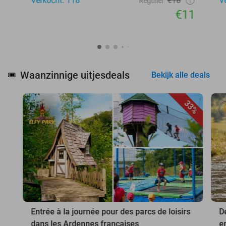
Verkocht: 118
€18
V
Regulier
€11
Waanzinnige uitjesdeals
🎟️
Bekijk alle deals
33%
Entrée à la journée pour des parcs de loisirs
D
dans les Ardennes françaises
e