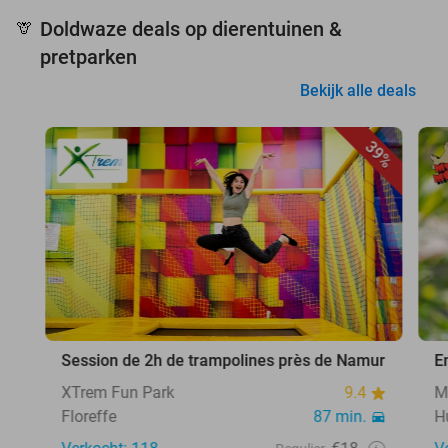
Doldwaze deals op dierentuinen &
🦒
pretparken
Bekijk alle deals
39%
Session de 2h de trampolines près de Namur
E
XTrem Fun Park
9.4
M
Floreffe
87 min.
H