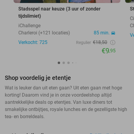
Stadsspel naar keuze (3 uur of zonder
S
tijdslimiet)
C
iChallenge
C
Charleroi (+121 locaties)
85 min.
V
Verkocht: 725
€18,50
Regulier
€9
,95
Shop voordelig je etentje
Wat is leuker dan uit eten gaan? Uit eten gaan met hoge
korting! Daarom vind je in onze voordeelshop altijd
aantrekkelijke deals op etentjes. Van luxe diners tot
smakelijke ontbijtjes, royale lunches en de gezelligste high
tea- en borreldeals.