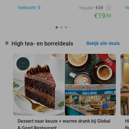
Verkocht: 9
€38
V
Regulier
€19
,90
High tea- en borreldeals
🥂
Bekijk alle deals
38%
Dessert naar keuze + warme drank bij Global
H
& Good Restaurant
B