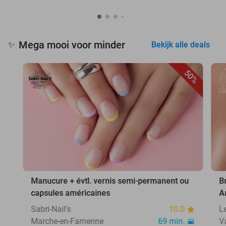
Mega mooi voor minder
✨
Bekijk alle deals
50%
Manucure + évtl. vernis semi-permanent ou
B
capsules américaines
A
Sabri-Nail's
10.0
L
Marche-en-Famenne
69 min.
V