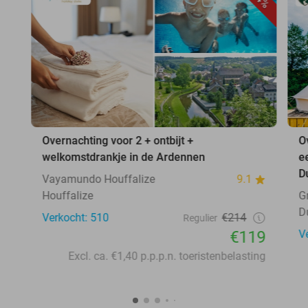
Overnachting voor 2 + ontbijt +
O
welkomstdrankje in de Ardennen
e
D
Vayamundo Houffalize
9.1
Houffalize
G
D
Verkocht: 510
€214
Regulier
€119
V
Excl. ca. €1,40 p.p.p.n. toeristenbelasting