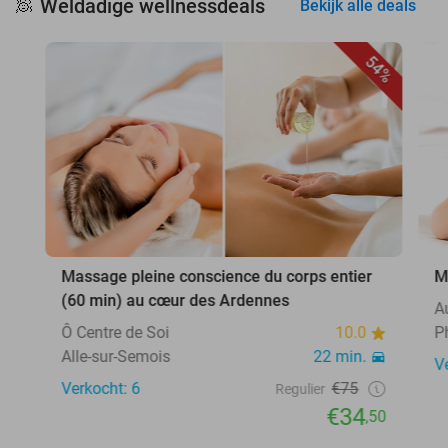
Weldadige wellnessdeals
🧖
Bekijk alle deals
54%
Massage pleine conscience du corps entier
M
(60 min) au cœur des Ardennes
A
Ô Centre de Soi
10.0
Ph
Alle-sur-Semois
22 min.
V
Verkocht: 6
€75
Regulier
€34
,50