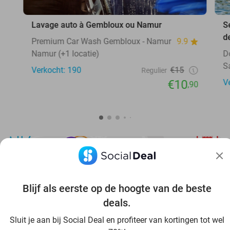
Lavage auto à Gembloux ou Namur
S
d
Premium Car Wash Gembloux - Namur
9.9
Namur (+1 locatie)
D
S
Verkocht: 190
€15
Regulier
€10
V
,90
Blijf als eerste op de hoogte van de beste
Ontdek nog meer voordeel in jouw omgeving
deals.
Sluit je aan bij Social Deal en profiteer van kortingen tot wel