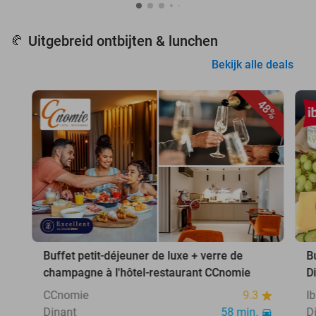
Uitgebreid ontbijten & lunchen
🥐
Bekijk alle deals
48%
Buffet petit-déjeuner de luxe + verre de
B
champagne à l'hôtel-restaurant CCnomie
D
CCnomie
9.3
I
Dinant
58 min.
D