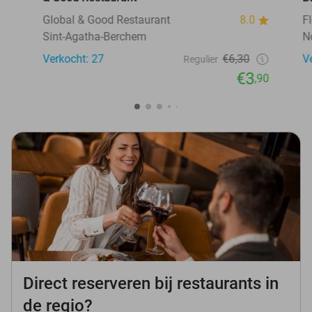
Global & Good Restaurant
8.0
F
Sint-Agatha-Berchem
N
Verkocht: 27
€6,30
V
Regulier
€3
,90
Direct reserveren bij restaurants in
de regio?