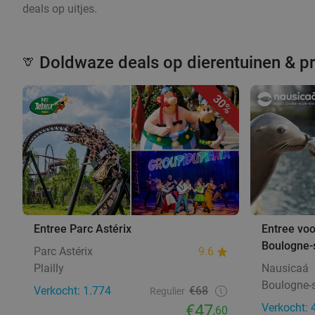
deals op uitjes.
Doldwaze deals op dierentuinen & p
🦒
30%
Entree Parc Astérix
Entree voo
Boulogne-
Parc Astérix
9.6
Plailly
Nausicaá
Boulogne-
Verkocht: 1.774
€68
Regulier
€47
Verkocht: 
,60