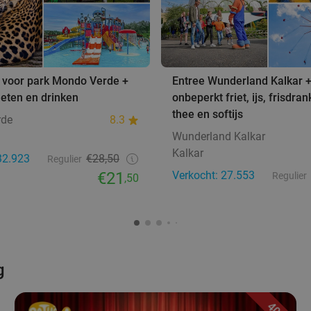
 voor park Mondo Verde +
Entree Wunderland Kalkar 
eten en drinken
onbeperkt friet, ijs, frisdrank
thee en softijs
rde
8.3
Wunderland Kalkar
Kalkar
32.923
€28,50
Regulier
€21
Verkocht: 27.553
Regulier
,50
g