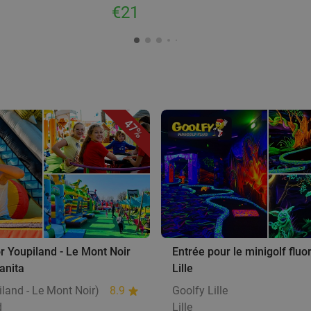
€21
47%
r Youpiland - Le Mont Noir
Entrée pour le minigolf fluo
ranita
Lille
land - Le Mont Noir)
8.9
Goolfy Lille
d
Lille