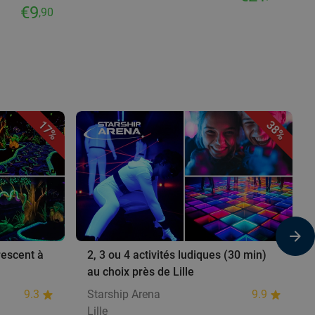
€9
,90
17%
38%
rescent à
2, 3 ou 4 activités ludiques (30 min)
au choix près de Lille
9.3
Starship Arena
9.9
Lille