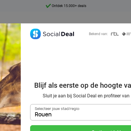
7 dagen per week beschikbaar
10+ miljoen leden
9,4
Bekend van:
Ontdek 15.000+ deals
al voordeelshop: 
Blijf als eerste op de hoogte v
mooie deals!
Sluit je aan bij Social Deal en profiteer van
Selecteer jouw stad/regio:
Rouen
Zoek deals in de buurt van
Rouen