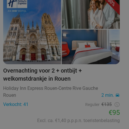
30%
Overnachting voor 2 + ontbijt +
welkomstdrankje in Rouen
Holiday Inn Express Rouen-Centre Rive Gauche
Rouen
2 min.
Verkocht: 41
€135
Regulier
€95
Excl. ca. €1,40 p.p.p.n. toeristenbelasting