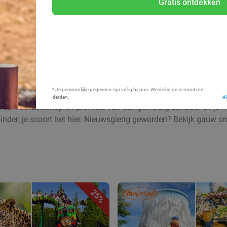
Gratis ontdekken
Bij mij in de buurt
* Je persoonlijke gegevens zijn veilig bij ons. We delen deze nooit met
derden.
A
Deal voordeelshop en profiteer van een geweldig aanbod! Of je nu
inder; je scoort het hier. Nieuwsgierig geworden? Bekijk gauw o
25%