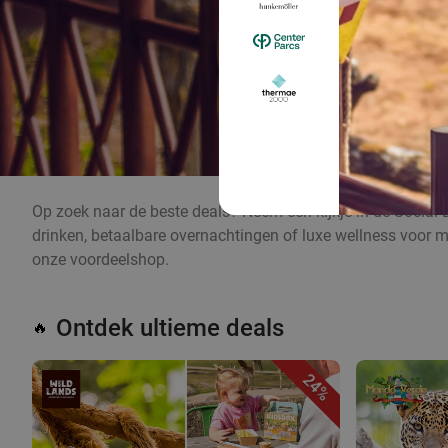
Op zoek naar de beste deals? Neem een kijkje in de Social 
drinken, betaalbare overnachtingen of luxe wellness voor m
onze voordeelshop.
Ontdek ultieme deals
🔥
24%