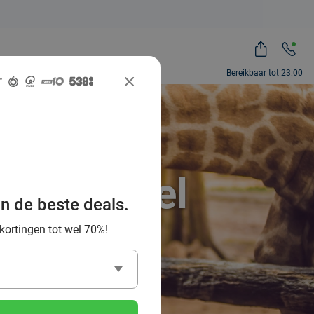
Bereikbaar tot 23:00
ah, zoveel
an de beste deals.
 kortingen tot wel 70%!