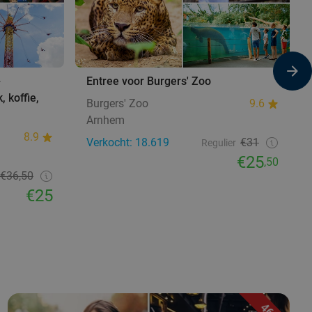
+
Entree voor Burgers' Zoo
, koffie,
Burgers' Zoo
9.6
Arnhem
8.9
Verkocht: 18.619
€31
Regulier
€25
,50
€36,50
€25