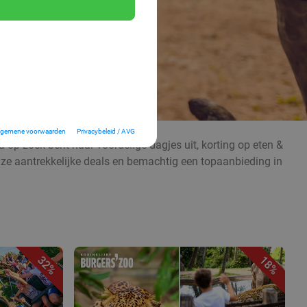
lgemene voorwaarden
Privacybeleid / AVG
 op zoek bent naar voordelige dagjes uit, korting op eten &
nze aantrekkelijke deals en bemachtig een topaanbieding in
32%
18%