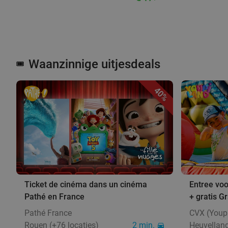
Waanzinnige uitjesdeals
🎟️
40%
Ticket de cinéma dans un cinéma
Entree voo
Pathé en France
+ gratis G
Pathé France
CVX (Youpi
Rouen (+76 locaties)
2 min.
Heuvellan