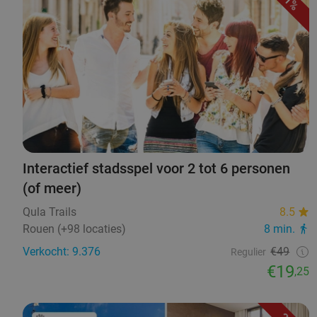
61%
Interactief stadsspel voor 2 tot 6 personen
(of meer)
Qula Trails
8.5
Rouen (+98 locaties)
8 min.
Verkocht: 9.376
€49
Regulier
€19
,25