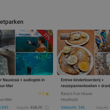
retparken
27%
r Nausicaá + audiogids in
Entree kinderboerderij +
sur-Mer
reuzepannenkoeken + dran
9.5
Barry's Fun House
sur-Mer
Houthulst
4.843
€28,70
Verkocht: 346
Regulier
Regulier