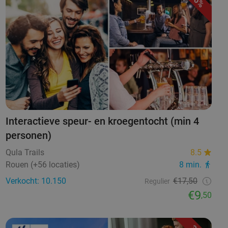
46%
Interactieve speur- en kroegentocht (min 4
personen)
Qula Trails
8.5
Rouen (+56 locaties)
8 min.
Verkocht: 10.150
€17,50
Regulier
€9
,50