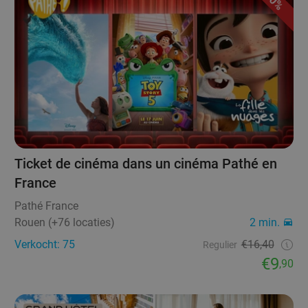
40%
Ticket de cinéma dans un cinéma Pathé en
France
Pathé France
Rouen (+76 locaties)
2 min.
Verkocht: 75
€16,40
Regulier
€9
,90