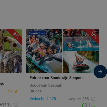
30%
35%
Entree voor Boudewijn Seapark
kje
Boudewijn Seapark
9.8
Brugge
Verkocht: 4.075
€33
Regulier
€14,15
€21
,50