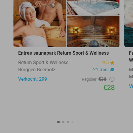
Entree saunapark Return Sport & Wellness
F
W
Return Sport & Wellness
9.5
Brüggen-Boerholz
21 min.
M
M
Verkocht: 299
€36
Regulier
€28
V