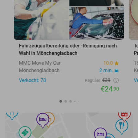
Fahrzeugaufbereitung oder -Reinigung nach
T
Wahl in Mönchengladbach
P
MMC Move My Car
10.0
T
Mönchengladbach
2 min.
K
Verkocht: 78
€39
V
Regulier
€24
,90