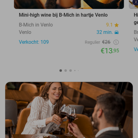
Mini-high wine bij B-Mich in hartje Venlo
H
g
B-Mich in Venlo
9.1
Venlo
32 min.
B
V
Verkocht: 109
€26
Regulier
€13
V
,95