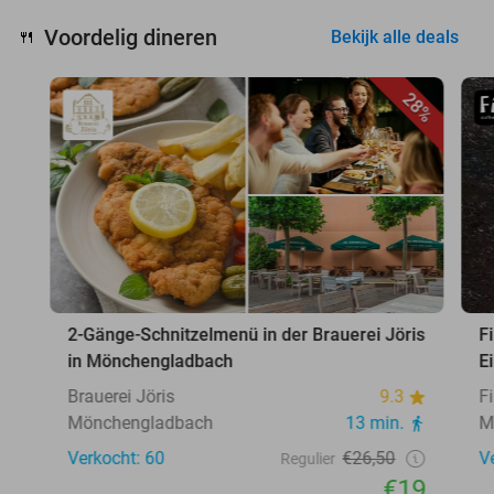
Voordelig dineren
🍴
Bekijk alle deals
28%
2-Gänge-Schnitzelmenü in der Brauerei Jöris
Fi
in Mönchengladbach
E
Brauerei Jöris
9.3
F
Mönchengladbach
13 min.
M
Verkocht: 60
€26,50
V
Regulier
€19