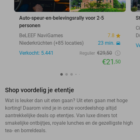
Auto-speur-en-belevingsrally voor 2-5
S
personen
C
BeLEEF NaviGames
7.8
D
Niederkrüchten (+85 locaties)
23 min.
V
Verkocht: 5.441
€29,50
Regulier
€21
,50
Shop voordelig je etentje
Wat is leuker dan uit eten gaan? Uit eten gaan met hoge
korting! Daarom vind je in onze voordeelshop altijd
aantrekkelijke deals op etentjes. Van luxe diners tot
smakelijke ontbijtjes, royale lunches en de gezelligste high
tea- en borreldeals.