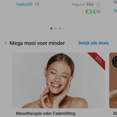
W
Verkocht: 15
€52
Regulier
€34
V
,90
Mega mooi voor minder
✨
Bekijk alle deals
51%
Mesotherapie oder Fadenlifting
K