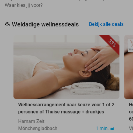
Waar kies jij voor?
Weldadige wellnessdeals
🧖
Bekijk alle deals
33%
Wellnessarrangement naar keuze voor 1 of 2
H
personen of Thaise massage + drankjes
o
6
Hamam Zeit
Mönchengladbach
1 min.
V