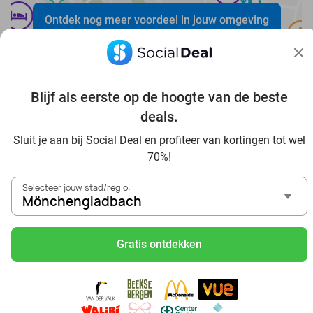
Ontdek nog meer voordeel in jouw omgeving
Blijf als eerste op de hoogte van de beste
deals.
Voordelig genieten in Mönchengladbach: haal deal-
Sluit je aan bij Social Deal en profiteer van kortingen tot wel
inspiratie uit onze blogs
70%!
In die Sauna in Mönchengladbach und Umgebung
Selecteer jouw stad/regio:
Tagesausflug zum Movie Park Germany mit Rabatt, von
Mönchengladbach
Mönchengladbach aus
Frühstück & Mittagessen in Mönchengladbach
Gratis ontdekken
Reise von Mönchengladbach aus und erlebe einen
fantastischen Tag im Freizeitpark Europa-Park
Besuche das Phantasialand von Mönchengladbach aus
und erlebe einen phantastischen Tagesausflug