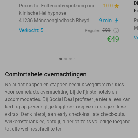
D
Praxis für Faltenunterspritzung und
10.0
F
klinische Heilhypnose
41236 Mönchengladbach-Rheyd
9 min.
P
M
Verkocht: 5
€99
Regulier
€49
V
Comfortabele overnachtingen
Na al dat happen en stappen heerlijk wegdromen? Kies
voor een relaxte overnachting bij de fijnste hotels en
accommodaties. Bij Social Deal profiteer je niet alleen van
korting op je verblijf; je krijgt ook nog eens geregeld luxe
extra’s. Denk hierbij aan early check-ins, late check-outs,
welkomstdrankjes, ontbijt, diner of zelfs volledige toegang
tot alle wellnessfaciliteiten.