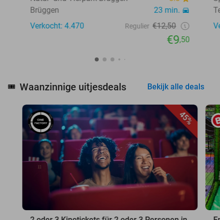
Brüggen
23 min.
T
Verkocht: 4.470
€12,50
V
Regulier
€9
,50
Waanzinnige uitjesdeals
🎟️
Bekijk alle deals
45%
2 oder 3 Kinotickets für 2 oder 3 Personen in
E