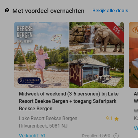
Met voordeel overnachten
🏨
Bekijk alle deals
53%
Midweek of weekend (3-6 personen) bij Lake
A
Resort Beekse Bergen + toegang Safaripark
W
Beekse Bergen
W
Lake Resort Beekse Bergen
9.1
K
Hilvarenbeek, 5081 NJ
V
Verkocht: 51
€590
Regulier