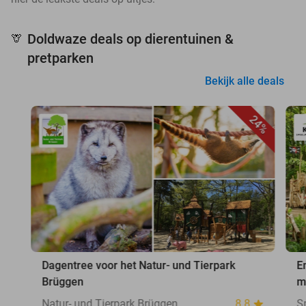
Doldwaze deals op dierentuinen &
🦒
pretparken
Bekijk alle deals
24%
Dagentree voor het Natur- und Tierpark
E
Brüggen
m
Natur- und Tierpark Brüggen
8.8
S