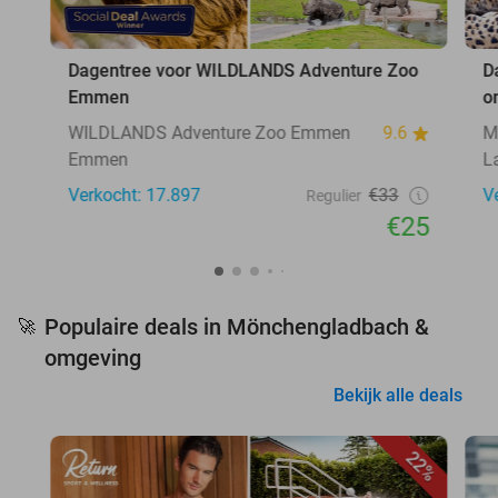
Dagentree voor WILDLANDS Adventure Zoo
D
Emmen
o
WILDLANDS Adventure Zoo Emmen
9.6
M
Emmen
L
Verkocht: 17.897
€33
V
Regulier
€25
Populaire deals in Mönchengladbach &
🚀
omgeving
Bekijk alle deals
22%