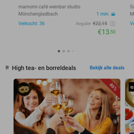
mamomi café weinbar studio
S
Mönchengladbach
1 min.
M
Verkocht: 36
€22,15
V
Regulier
€13
,50
High tea- en borreldeals
🥂
Bekijk alle deals
46%