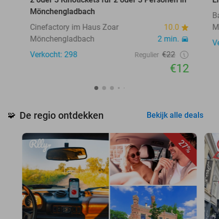
Mönchengladbach
B
Cinefactory im Haus Zoar
10.0
M
Mönchengladbach
2 min.
V
Verkocht: 298
€22
Regulier
€12
De regio ontdekken
🧩
Bekijk alle deals
27%