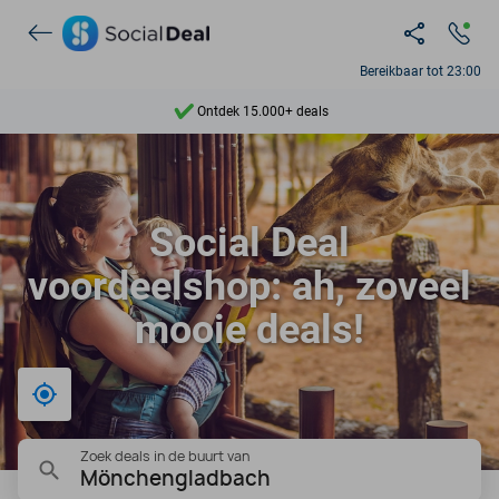
Ontdek 15.000+ deals
Bereikbaar tot 23:00
7 dagen per week beschikbaar
10+ miljoen leden
9,4
Social Deal
Ontdek 15.000+ deals
voordeelshop: ah, zoveel
mooie deals!
Bij mij in de buurt
Zoek deals in de buurt van
Mönchengladbach