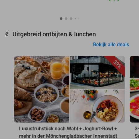
Uitgebreid ontbijten & lunchen
🥐
Bekijk alle deals
39%
Luxusfrühstück nach Wahl + Joghurt-Bowl +
3
mehr in der Mönchengladbacher Innenstadt
S