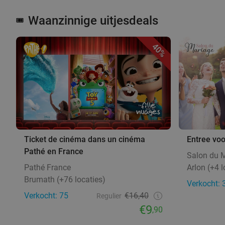
Waanzinnige uitjesdeals
🎟️
40%
Ticket de cinéma dans un cinéma
Entree voo
Pathé en France
Salon du 
Pathé France
Arlon (+4 l
Brumath (+76 locaties)
Verkocht: 
Verkocht: 75
€16,40
Regulier
€9
,90