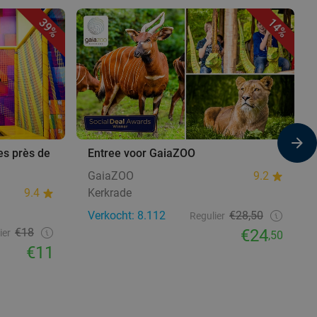
39%
14%
es près de
Entree voor GaiaZOO
GaiaZOO
9.2
9.4
Kerkrade
Verkocht: 8.112
€28,50
Regulier
€18
€24
ier
,50
€11