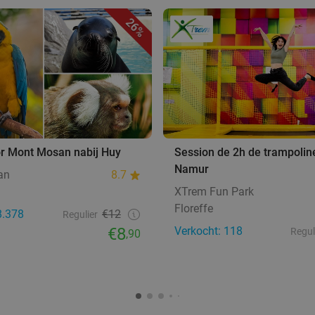
26%
or Mont Mosan nabij Huy
Session de 2h de trampolin
Namur
an
8.7
XTrem Fun Park
Floreffe
8.378
€12
Regulier
€8
Verkocht: 118
Regul
,90