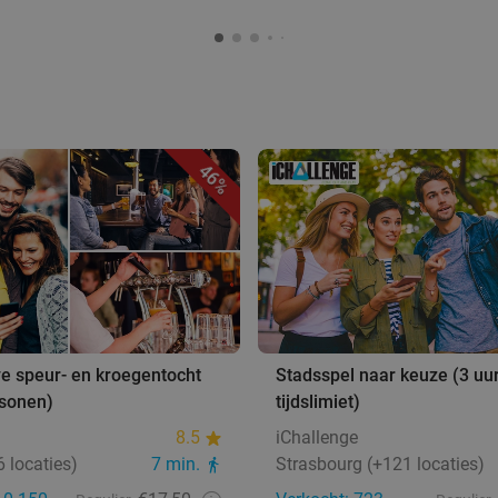
46%
ve speur- en kroegentocht
Stadsspel naar keuze (3 uu
rsonen)
tijdslimiet)
8.5
iChallenge
 locaties)
7 min.
Strasbourg (+121 locaties)