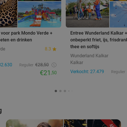
 voor park Mondo Verde +
Entree Wunderland Kalkar 
eten en drinken
onbeperkt friet, ijs, frisdrank
thee en softijs
rde
8.3
Wunderland Kalkar
Kalkar
32.630
€28,50
Regulier
€21
Verkocht: 27.479
Regulier
,50
g