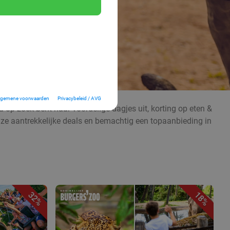
lgemene voorwaarden
Privacybeleid / AVG
 op zoek bent naar voordelige dagjes uit, korting op eten &
nze aantrekkelijke deals en bemachtig een topaanbieding in
32%
18%