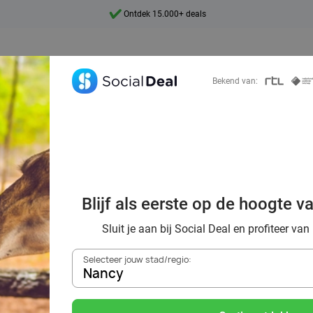
7 dagen per week beschikbaar
10+ miljoen leden
9,4
Bekend van:
Ontdek 15.000+ deals
al voordeelshop: 
Blijf als eerste op de hoogte v
mooie deals!
Sluit je aan bij Social Deal en profiteer van
Selecteer jouw stad/regio:
Nancy
Zoek deals in de buurt van
Nancy