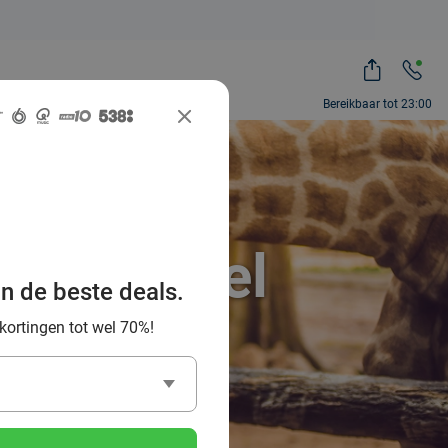
Bereikbaar tot 23:00
ah, zoveel
an de beste deals.
 kortingen tot wel 70%!