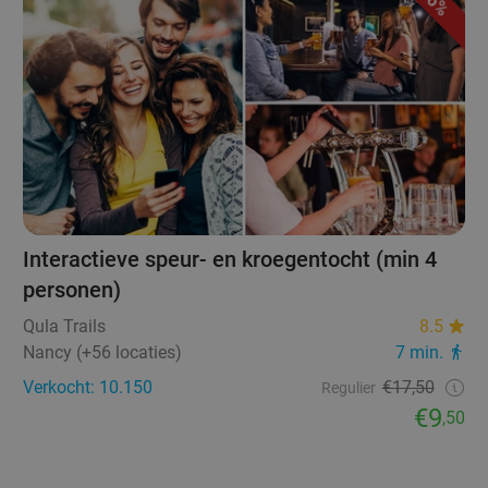
46%
Interactieve speur- en kroegentocht (min 4
personen)
Qula Trails
8.5
Nancy (+56 locaties)
7 min.
Verkocht: 10.150
€17,50
Regulier
€9
,50