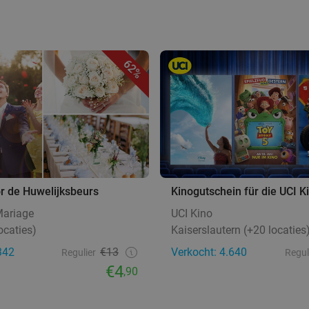
62%
r de Huwelijksbeurs
Kinogutschein für die UCI K
Mariage
UCI Kino
ocaties)
Kaiserslautern (+20 locaties
342
€13
Verkocht: 4.640
Regulier
Regul
€4
,90