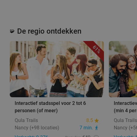
De regio ontdekken
🧩
61%
Interactief stadsspel voor 2 tot 6
Interactie
personen (of meer)
(min 4 pe
Qula Trails
8.5
Qula Trails
Nancy (+98 locaties)
7 min.
Nancy (+56