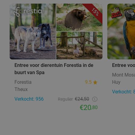
15%
Entree voor dierentuin Forestia in de
Entree vo
buurt van Spa
Mont Mos
Forestia
9.5
Huy
Theux
Verkocht: 
Verkocht: 956
€24,50
Regulier
€20
,80