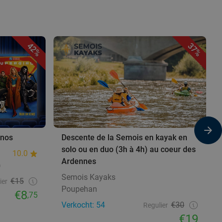
42%
37%
inos
Descente de la Semois en kayak en
solo ou en duo (3h à 4h) au coeur des
10.0
Ardennes
)
Semois Kayaks
€15
ier
Poupehan
€8
,75
Verkocht: 54
€30
Regulier
€19