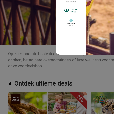
Op zoek naar de beste deals? Neem een kijkje in de Social 
drinken, betaalbare overnachtingen of luxe wellness voor m
onze voordeelshop.
Ontdek ultieme deals
🔥
24%