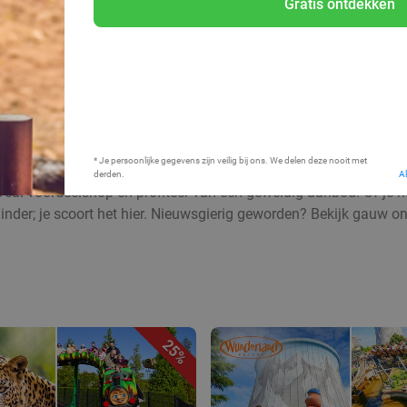
Gratis ontdekken
Bij mij in de buurt
* Je persoonlijke gegevens zijn veilig bij ons. We delen deze nooit met
derden.
A
Deal voordeelshop en profiteer van een geweldig aanbod! Of je nu
inder; je scoort het hier. Nieuwsgierig geworden? Bekijk gauw o
25%