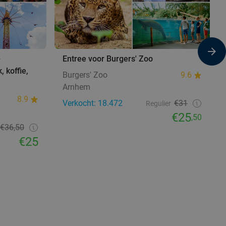
+
Entree voor Burgers' Zoo
, koffie,
Burgers' Zoo
9.6
Arnhem
8.9
Verkocht: 18.472
€31
Regulier
€25
,50
€36,50
€25