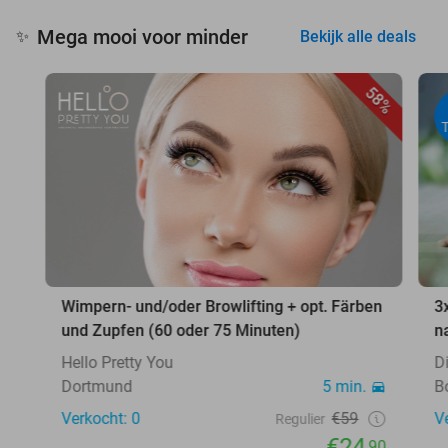
Mega mooi voor minder
✨
Bekijk alle deals
58%
Wimpern- und/oder Browlifting + opt. Färben
3
und Zupfen (60 oder 75 Minuten)
n
Hello Pretty You
D
Dortmund
5 min.
B
Verkocht: 0
€59
V
Regulier
€24
,90