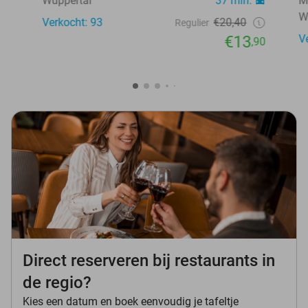
Wuppertal
37 min.
M
W
Verkocht: 93
€20,40
Regulier
€13
V
,90
Direct reserveren bij restaurants in
de regio?
Kies een datum en boek eenvoudig je tafeltje