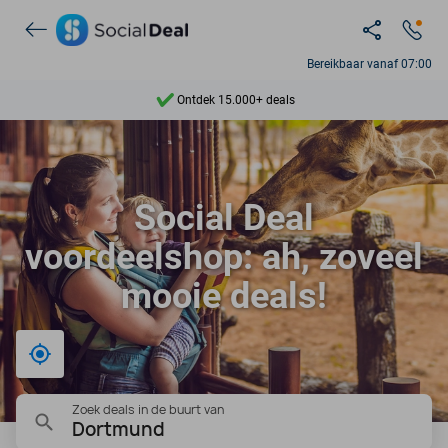
Ontdek 15.000+ deals
Bereikbaar vanaf 07:00
7 dagen per week beschikbaar
10+ miljoen leden
9,4
Social Deal
Ontdek 15.000+ deals
voordeelshop: ah, zoveel
mooie deals!
Bij mij in de buurt
Zoek deals in de buurt van
Dortmund