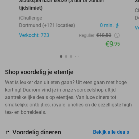
Stadsspel naar keuze (3 uur of zonder
S
tijdslimiet)
C
iChallenge
D
Dortmund (+121 locaties)
0 min.
V
Verkocht: 723
€18,50
Regulier
€9
,95
Shop voordelig je etentje
Wat is leuker dan uit eten gaan? Uit eten gaan met hoge
korting! Daarom vind je in onze voordeelshop altijd
aantrekkelijke deals op etentjes. Van luxe diners tot
smakelijke ontbijtjes, royale lunches en de gezelligste high
tea- en borreldeals.
Voordelig dineren
🍴
Bekijk alle deals