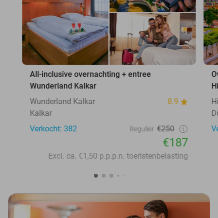
All-inclusive overnachting + entree
O
Wunderland Kalkar
H
Wunderland Kalkar
8.9
H
Kalkar
D
Verkocht: 382
€250
V
Regulier
€187
Excl. ca. €1,50 p.p.p.n. toeristenbelasting