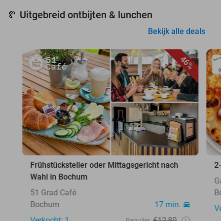
Uitgebreid ontbijten & lunchen
🥐
Bekijk alle deals
46%
Frühstücksteller oder Mittagsgericht nach
2
Wahl in Bochum
G
51 Grad Café
B
Bochum
17 min.
V
Verkocht: 1
€12,80
Regulier