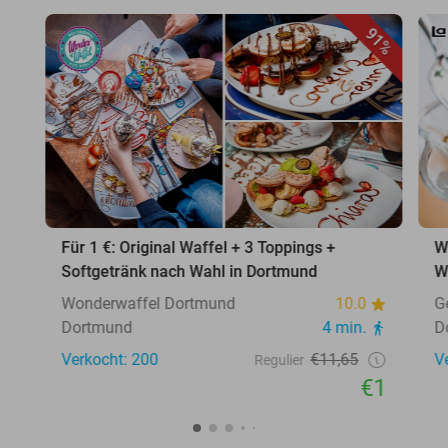
91%
Für 1 €: Original Waffel + 3 Toppings +
W
Softgetränk nach Wahl in Dortmund
W
Wonderwaffel Dortmund
10.0
G
Dortmund
4 min.
D
Verkocht: 200
€11,65
V
Regulier
€1