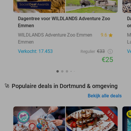
Dagentree voor WILDLANDS Adventure Zoo
D
Emmen
o
WILDLANDS Adventure Zoo Emmen
9.6
M
Emmen
L
Verkocht: 17.453
€33
V
Regulier
€25
Populaire deals in Dortmund & omgeving
🚀
Bekijk alle deals
91%