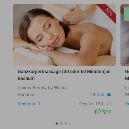
52%
Ganzkörpermassage (30 oder 60 Minuten) in
G
Bochum
M
Luxury Beauty by Walaa
L
Bochum
24 min.
W
Verkocht: 1
€50
V
Regulier
€23
,90