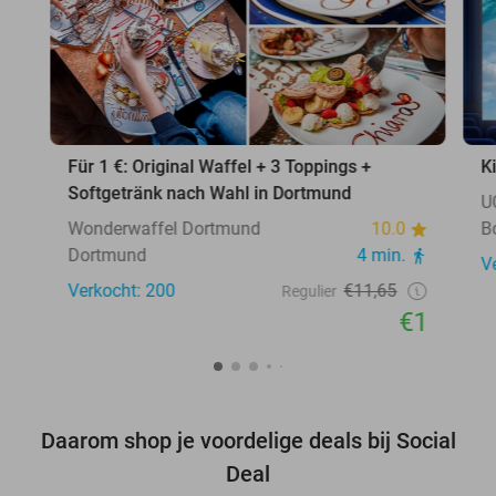
Für 1 €: Original Waffel + 3 Toppings +
K
Softgetränk nach Wahl in Dortmund
U
Wonderwaffel Dortmund
10.0
B
Dortmund
4 min.
V
Verkocht: 200
€11,65
Regulier
€1
Daarom shop je voordelige deals bij Social
Deal