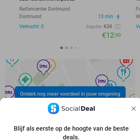
Reifencenter Dortmund
F
Dortmund
13 min.
W
Verkocht: 0
€25
V
Regulier
€12
,90
Ontdek nog meer voordeel in jouw omgeving
Blijf als eerste op de hoogte van de beste
deals.