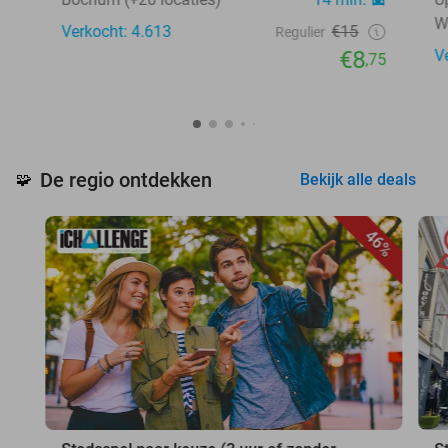
W
Verkocht: 4.613
€15
Regulier
€8
V
,75
De regio ontdekken
🧩
Bekijk alle deals
46%