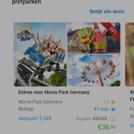
pretparken
Bekijk alle deals
38%
Entree voor Movie Park Germany
W
F
Movie Park Germany
9.4
Bottrop
41 min.
F
R
Verkocht: 5.549
€59,90
Regulier
€36
V
,90