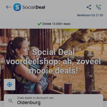
Ontdek 15.000+ deals
Bereikbaar tot 21:00
7 dagen per week beschikbaar
10+ miljoen leden
9,4
Social Deal
Ontdek 15.000+ deals
voordeelshop: ah, zoveel
mooie deals!
Bij mij in de buurt
Zoek deals in de buurt van
Oldenburg