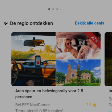
De regio ontdekken
🧩
Bekijk alle deals
27%
Auto-speur-en-belevingsrally voor 2-5
I
personen
Q
BeLEEF NaviGames
7.8
O
Termunterzijl (+85 locaties)