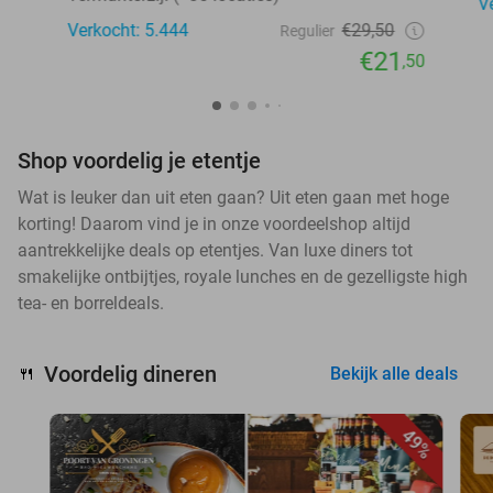
V
Verkocht: 5.444
€29,50
Regulier
€21
,50
Shop voordelig je etentje
Wat is leuker dan uit eten gaan? Uit eten gaan met hoge
korting! Daarom vind je in onze voordeelshop altijd
aantrekkelijke deals op etentjes. Van luxe diners tot
smakelijke ontbijtjes, royale lunches en de gezelligste high
tea- en borreldeals.
Voordelig dineren
🍴
Bekijk alle deals
49%