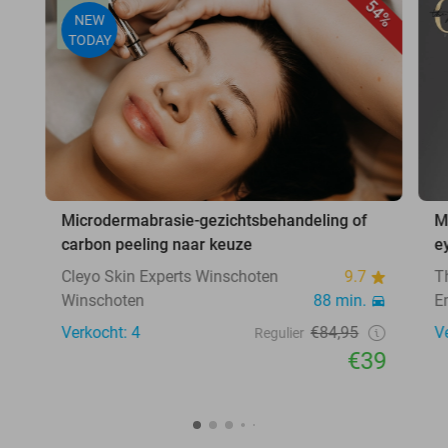
54%
NEW
TODAY
Microdermabrasie-gezichtsbehandeling of
M
carbon peeling naar keuze
e
Cleyo Skin Experts Winschoten
9.7
T
Winschoten
88 min.
E
Verkocht: 4
€84,95
V
Regulier
€39