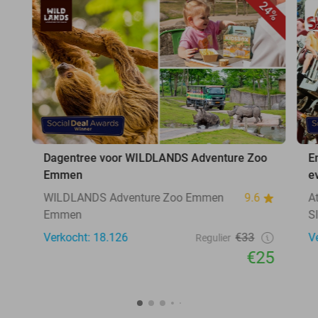
24%
Dagentree voor WILDLANDS Adventure Zoo
E
Emmen
e
WILDLANDS Adventure Zoo Emmen
9.6
A
Emmen
S
Verkocht: 18.126
€33
V
Regulier
€25