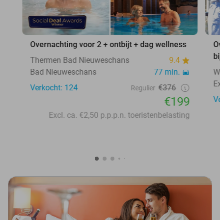
Overnachting voor 2 + ontbijt + dag wellness
O
b
Thermen Bad Nieuweschans
9.4
Bad Nieuweschans
77 min.
W
E
Verkocht: 124
€376
Regulier
€199
V
Excl. ca. €2,50 p.p.p.n. toeristenbelasting