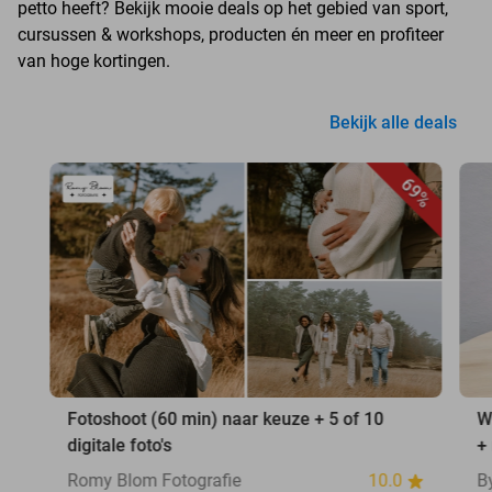
petto heeft? Bekijk mooie deals op het gebied van sport,
cursussen & workshops, producten én meer en profiteer
van hoge kortingen.
Bekijk alle deals
69%
Fotoshoot (60 min) naar keuze + 5 of 10
W
digitale foto's
+
Romy Blom Fotografie
10.0
B