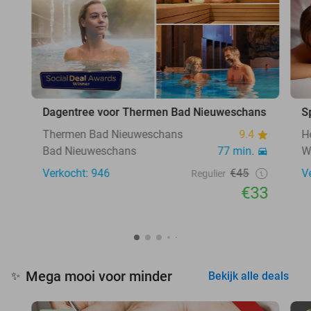
Dagentree voor Thermen Bad Nieuweschans
S
Thermen Bad Nieuweschans
9.4
H
Bad Nieuweschans
77 min.
W
Verkocht: 946
€45
V
Regulier
€33
Mega mooi voor minder
✨
Bekijk alle deals