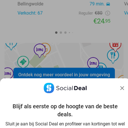
Bellingwolde
79 min.
V
Verkocht: 67
€80
V
Regulier
€24
,95
Ontdek nog meer voordeel in jouw omgeving
Blijf als eerste op de hoogte van de beste
deals.
Sluit je aan bij Social Deal en profiteer van kortingen tot wel
Voordelig genieten in Oldenburg: haal deal-inspiratie uit