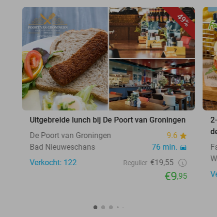
49%
Uitgebreide lunch bij De Poort van Groningen
2
d
De Poort van Groningen
9.6
Bad Nieuweschans
76 min.
F
W
Verkocht: 122
€19,55
Regulier
€9
V
,95