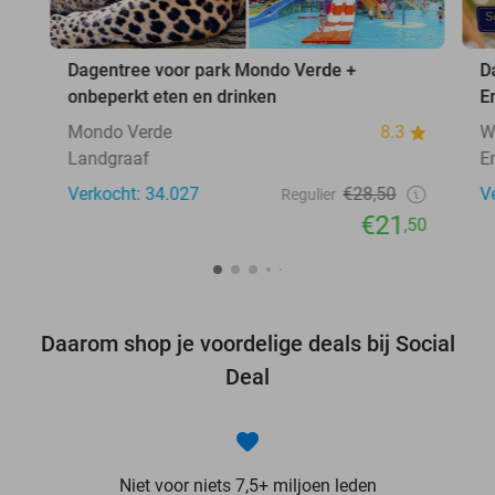
Dagentree voor park Mondo Verde +
D
onbeperkt eten en drinken
E
Mondo Verde
8.3
W
Landgraaf
E
Verkocht: 34.027
€28,50
V
Regulier
€21
,50
Daarom shop je voordelige deals bij Social
Deal
Niet voor niets 7,5+ miljoen leden