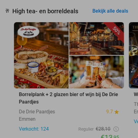
High tea- en borreldeals
🥂
Bekijk alle deals
50%
Borrelplank + 2 glazen bier of wijn bij De Drie
W
Paardjes
T
De Drie Paardjes
9.7
E
Emmen
V
Verkocht: 124
€28,10
Regulier
€13
,95