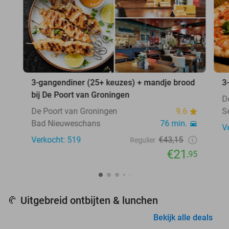
3-gangendiner (25+ keuzes) + mandje brood
3
bij De Poort van Groningen
D
De Poort van Groningen
9.6
S
Bad Nieuweschans
76 min.
V
Verkocht: 519
€43,15
Regulier
€21
,95
Uitgebreid ontbijten & lunchen
🥐
Bekijk alle deals