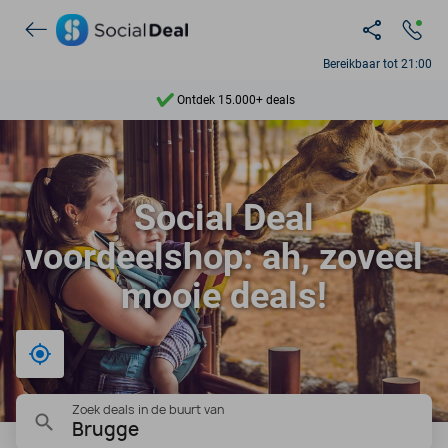
Ontdek 15.000+ deals
Bereikbaar tot 21:00
7 dagen per week beschikbaar
10+ miljoen leden
9,4
Social Deal
Ontdek 15.000+ deals
voordeelshop: ah, zoveel
mooie deals!
Bij mij in de buurt
Zoek deals in de buurt van
Brugge