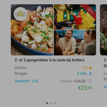
32%
2- of 3-gangendiner à la carte bij Arthie's
2
D
Arthie's
8.9
Brugge
2 min.
L
B
Verkocht: 124
€34,50
Regulier
€23
V
,50