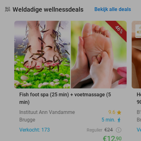
Weldadige wellnessdeals
🧖
Bekijk alle deals
46%
Fish foot spa (25 min) + voetmassage (5
H
min)
9
Instituut Ann Vandamme
9.6
B
Brugge
5 min.
B
Verkocht: 173
€24
V
Regulier
€12
,90