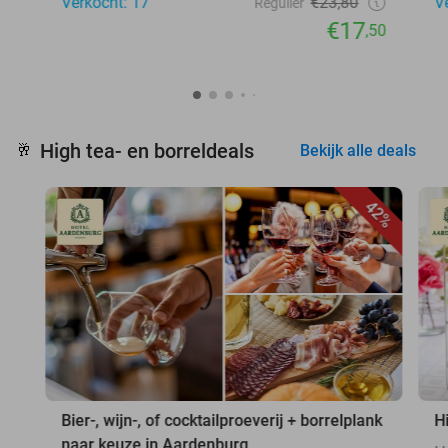
Verkocht: 17
€23,80
V
Regulier
€17
,50
High tea- en borreldeals
🥂
Bekijk alle deals
42%
Bier-, wijn-, of cocktailproeverij + borrelplank
H
naar keuze in Aardenburg