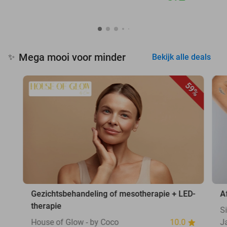
Mega mooi voor minder
✨
Bekijk alle deals
59%
Gezichtsbehandeling of mesotherapie + LED-
A
therapie
S
House of Glow - by Coco
10.0
J