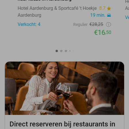
H
Hotel Aardenburg & Sportcafé 't Hoekje
8.7
A
Aardenburg
19 min.
V
Verkocht: 4
€28,25
Regulier
€16
,50
Direct reserveren bij restaurants in