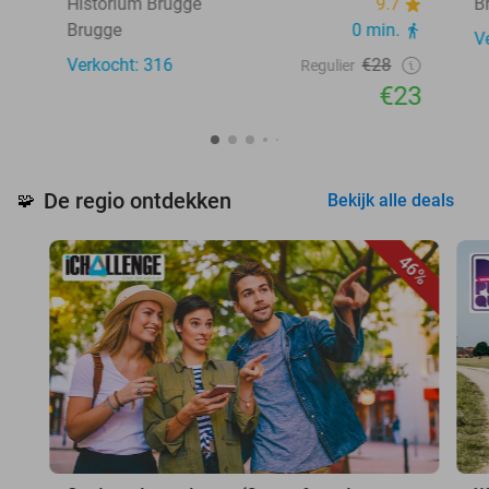
Historium Brugge
9.7
B
Brugge
0 min.
V
Verkocht: 316
€28
Regulier
€23
De regio ontdekken
🧩
Bekijk alle deals
46%