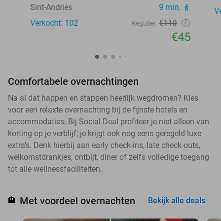
Sint-Andries
9 min.
V
Verkocht: 102
€110
Regulier
€45
Comfortabele overnachtingen
Na al dat happen en stappen heerlijk wegdromen? Kies
voor een relaxte overnachting bij de fijnste hotels en
accommodaties. Bij Social Deal profiteer je niet alleen van
korting op je verblijf; je krijgt ook nog eens geregeld luxe
extra’s. Denk hierbij aan early check-ins, late check-outs,
welkomstdrankjes, ontbijt, diner of zelfs volledige toegang
tot alle wellnessfaciliteiten.
Met voordeel overnachten
🏨
Bekijk alle deals