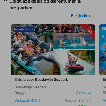
Doldwaze deals op dierentuinen &
🦒
pretparken
Bekijk alle deals
35%
Entree voor Boudewijn Seapark
E
Boudewijn Seapark
S
Brugge
3 min.
B
Verkocht: 4.261
€33
V
Regulier