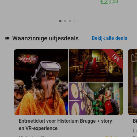
€21
,50
Waanzinnige uitjesdeals
🎟️
Bekijk alle deals
18%
Entreeticket voor Historium Brugge + story-
B
en VR-experience
L