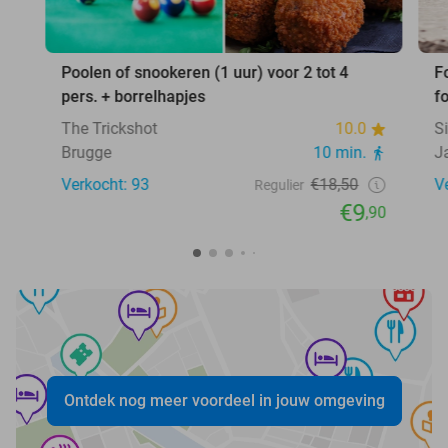
Poolen of snookeren (1 uur) voor 2 tot 4
F
pers. + borrelhapjes
fo
The Trickshot
10.0
S
Brugge
10 min.
J
Verkocht: 93
€18,50
V
Regulier
€9
,90
Ontdek nog meer voordeel in jouw omgeving