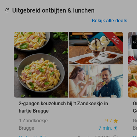
Uitgebreid ontbijten & lunchen
🥐
Bekijk alle deals
26%
2-gangen keuzelunch bij 't Zandkoekje in
O
hartje Brugge
G
't Zandkoekje
9.7
G
Brugge
7 min.
B