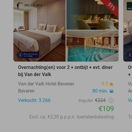
51%
Overnachting(en) voor 2 + ontbijt + evt. diner
O
bij Van der Valk
+
Van der Valk Hotel Beveren
9.5
V
Beveren
80 min.
A
Verkocht: 3.266
€224
V
Regulier
€109
Excl. ca. €2,20 p.p.p.n. toeristenbelasting