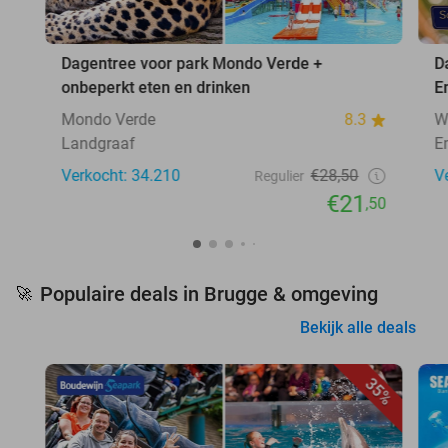
Dagentree voor park Mondo Verde +
D
onbeperkt eten en drinken
E
Mondo Verde
8.3
W
Landgraaf
E
Verkocht: 34.210
€28,50
V
Regulier
€21
,50
Populaire deals in Brugge & omgeving
🚀
Bekijk alle deals
35%