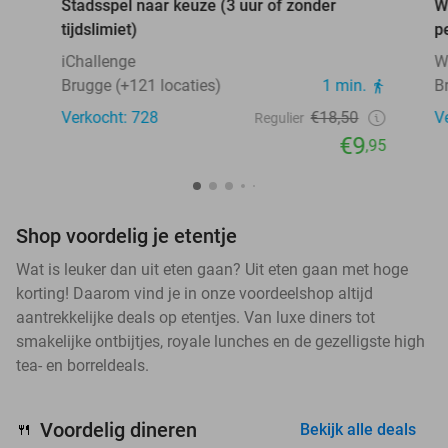
Stadsspel naar keuze (3 uur of zonder
W
tijdslimiet)
p
iChallenge
W
Brugge (+121 locaties)
1 min.
B
Verkocht: 728
€18,50
V
Regulier
€9
,95
Shop voordelig je etentje
Wat is leuker dan uit eten gaan? Uit eten gaan met hoge
korting! Daarom vind je in onze voordeelshop altijd
aantrekkelijke deals op etentjes. Van luxe diners tot
smakelijke ontbijtjes, royale lunches en de gezelligste high
tea- en borreldeals.
Voordelig dineren
🍴
Bekijk alle deals