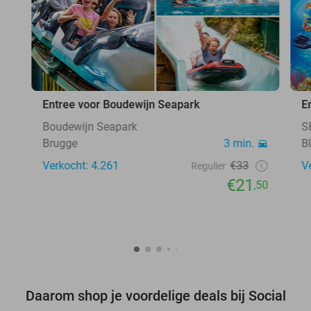
Entree voor Boudewijn Seapark
E
Boudewijn Seapark
S
Brugge
3 min.
B
Verkocht: 4.261
€33
V
Regulier
€21
,50
Daarom shop je voordelige deals bij Social