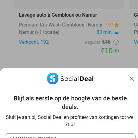
Lavage auto à Gembloux ou Namur
G
Premium Car Wash Gembloux - Namur
9.9
G
Namur (+1 locatie)
83 min.
P
Verkocht: 192
€15
V
Regulier
€10
,90
Blijf als eerste op de hoogte van de beste
deals.
Ontdek nog meer voordeel in jouw omgeving
Sluit je aan bij Social Deal en profiteer van kortingen tot wel
70%!