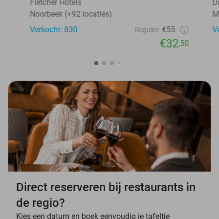
Fletcher Hotels
D
Noorbeek (+92 locaties)
M
Verkocht: 830
€55
V
Regulier
€32
,50
Direct reserveren bij restaurants in
de regio?
Kies een datum en boek eenvoudig je tafeltje