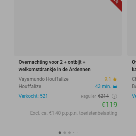
Overnachting voor 2 + ontbijt +
O
welkomstdrankje in de Ardennen
k
Vayamundo Houffalize
9.1
C
Houffalize
43 min.
B
Verkocht: 521
€214
V
Regulier
€119
Excl. ca. €1,40 p.p.p.n. toeristenbelasting