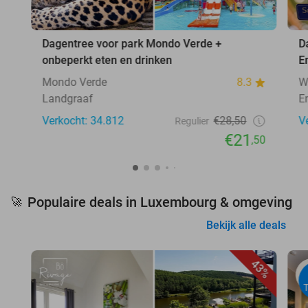
Dagentree voor park Mondo Verde +
D
onbeperkt eten en drinken
E
Mondo Verde
8.3
W
Landgraaf
E
Verkocht: 34.812
€28,50
V
Regulier
€21
,50
Populaire deals in Luxembourg & omgeving
🚀
Bekijk alle deals
43%