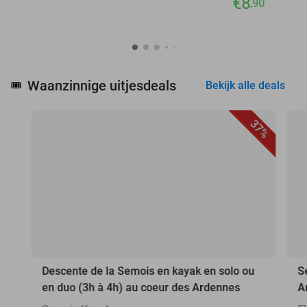
€8
,90
Waanzinnige uitjesdeals
🎟️
Bekijk alle deals
37%
Descente de la Semois en kayak en solo ou
S
en duo (3h à 4h) au coeur des Ardennes
A