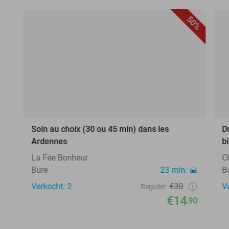
50%
Soin au choix (30 ou 45 min) dans les
D
Ardennes
b
La Fée Bonheur
C
Bure
23 min.
B
Verkocht: 2
€30
V
Regulier
€14
,90