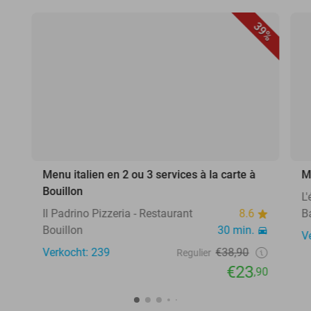
39%
Menu italien en 2 ou 3 services à la carte à
M
Bouillon
L
Il Padrino Pizzeria - Restaurant
8.6
B
Bouillon
30 min.
V
Verkocht: 239
€38,90
Regulier
€23
,90