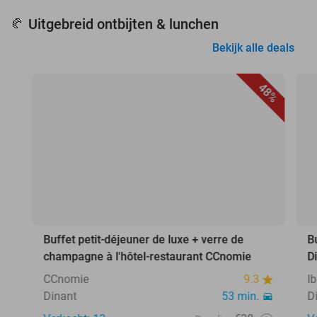
Uitgebreid ontbijten & lunchen
🥐
Bekijk alle deals
48%
Buffet petit-déjeuner de luxe + verre de
B
champagne à l'hôtel-restaurant CCnomie
D
CCnomie
9.3
I
Dinant
53 min.
D