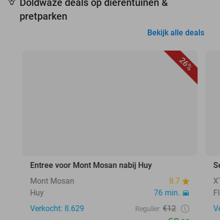
Doldwaze deals op dierentuinen &
🦒
pretparken
Bekijk alle deals
26%
Entree voor Mont Mosan nabij Huy
S
Mont Mosan
8.7
X
Huy
76 min.
F
Verkocht: 8.629
€12
V
Regulier