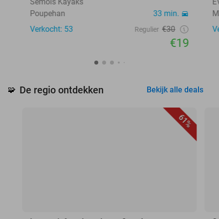
Semois Kayaks
E
Poupehan
33 min.
M
Verkocht: 53
€30
V
Regulier
€19
De regio ontdekken
🧩
Bekijk alle deals
61%