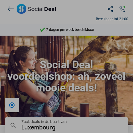
Ontdek 15.000+ deals
Bereikbaar tot 21:00
7 dagen per week beschikbaar
10+ miljoen leden
9,4
Social Deal
Ontdek 15.000+ deals
voordeelshop: ah, zoveel
mooie deals!
Bij mij in de buurt
Zoek deals in de buurt van
Luxembourg