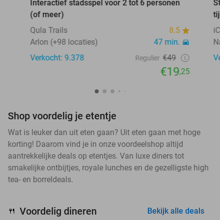
Interactief stadsspel voor 2 tot 6 personen
S
(of meer)
ti
Qula Trails
8.5
i
Arlon (+98 locaties)
47 min.
N
Verkocht: 9.378
€49
V
Regulier
€19
,25
Shop voordelig je etentje
Wat is leuker dan uit eten gaan? Uit eten gaan met hoge
korting! Daarom vind je in onze voordeelshop altijd
aantrekkelijke deals op etentjes. Van luxe diners tot
smakelijke ontbijtjes, royale lunches en de gezelligste high
tea- en borreldeals.
Voordelig dineren
🍴
Bekijk alle deals