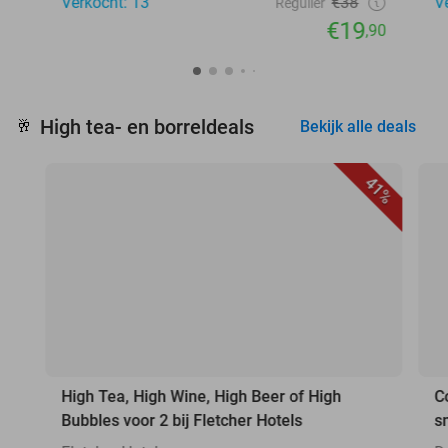
Verkocht: 13
€38
V
Regulier
€19
,90
High tea- en borreldeals
🥂
Bekijk alle deals
41%
High Tea, High Wine, High Beer of High
C
Bubbles voor 2 bij Fletcher Hotels
s