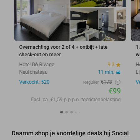
Overnachting voor 2 of 4 + ontbijt + late
1
check-out en meer
w
Hôtel Bô Rivage
9.3
H
Neufchâteau
11 min.
L
Verkocht: 520
€173
V
Regulier
€99
Excl. ca. €1,59 p.p.p.n. toeristenbelasting
Daarom shop je voordelige deals bij Social