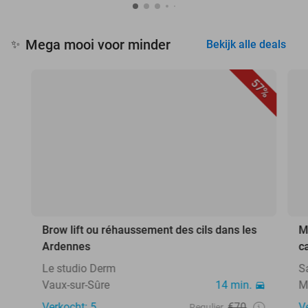
Mega mooi voor minder
✨
Bekijk alle deals
57%
Brow lift ou réhaussement des cils dans les
M
Ardennes
c
Le studio Derm
Sa
Vaux-sur-Sûre
14 min.
M
Verkocht: 5
€70
V
Regulier