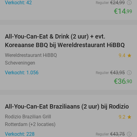
Verkocht: 42
€24
,99
Regulier
€14
,99
favorite_border
All-You-Can-Eat & Drink (2 uur) + evt.
16%
Koreaanse BBQ bij Wereldrestaurant HiBBQ
Wereldrestaurant HiBBQ
9.4
star
Scheveningen
Verkocht: 1.056
€43
,95
Regulier
€36
,90
favorite_border
All-You-Can-Eat Braziliaans (2 uur) bij Rodizio
23%
Rodizio Brazilian Grill
9.2
star
Rotterdam (+2 locaties)
Verkocht: 228
€43
,75
Regulier