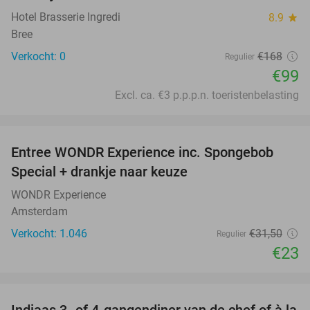
Hotel Brasserie Ingredi
8.9
star
Bree
Verkocht: 0
€168
Regulier
€99
Excl. ca. €3 p.p.p.n. toeristenbelasting
favorite_border
Entree WONDR Experience inc. Spongebob
27%
Special + drankje naar keuze
WONDR Experience
Amsterdam
Verkocht: 1.046
€31
,50
Regulier
€23
favorite_border
Indiaas 3- of 4-gangendiner van de chef of à la