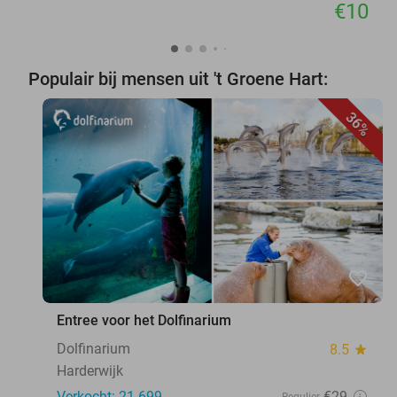
€10
Populair bij mensen uit 't Groene Hart:
36%
favorite_border
Entree voor het Dolfinarium
Dolfinarium
8.5
star
Harderwijk
Verkocht: 21.699
€29
Regulier