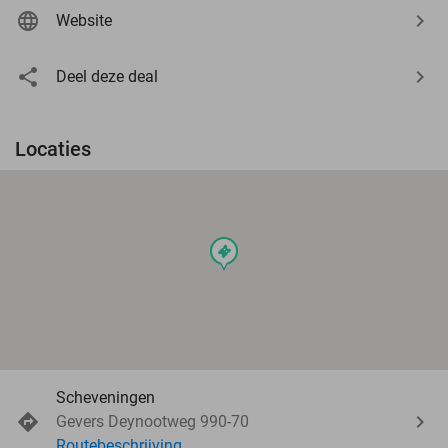
Website
Deel deze deal
Locaties
events
Scheveningen
Gevers Deynootweg 990-70
Routebeschrijving