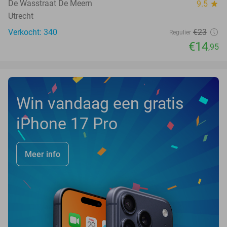
De Wasstraat De Meern
9.5
star
Utrecht
Verkocht: 340
€23
Regulier
€14
,95
Win vandaag een gratis
iPhone 17 Pro
Meer info