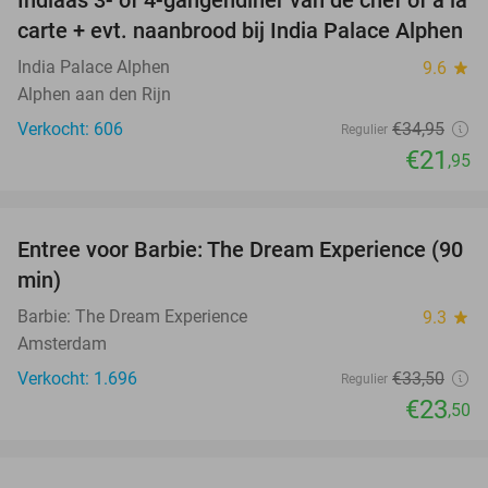
37%
carte + evt. naanbrood bij India Palace Alphen
India Palace Alphen
9.6
star
Alphen aan den Rijn
Verkocht: 606
€34
,95
Regulier
€21
,95
favorite_border
Entree voor Barbie: The Dream Experience (90
30%
min)
Barbie: The Dream Experience
9.3
star
Amsterdam
Verkocht: 1.696
€33
,50
Regulier
€23
,50
favorite_border