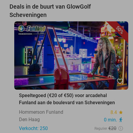
Deals in de buurt van GlowGolf
Scheveningen
50%
favorite_border
Speeltegoed (€20 of €50) voor arcadehal
Funland aan de boulevard van Scheveningen
Hommerson Funland
8.4
star
Den Haag
0 min.
directions_walk
Verkocht: 250
€20
Regulier