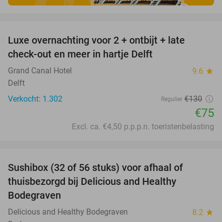
favorite_border
Luxe overnachting voor 2 + ontbijt + late
42%
check-out en meer in hartje Delft
Grand Canal Hotel
9.6
star
Delft
Verkocht: 1.302
€130
Regulier
€75
Excl. ca. €4,50 p.p.p.n. toeristenbelasting
favorite_border
Sushibox (32 of 56 stuks) voor afhaal of
62%
thuisbezorgd bij Delicious and Healthy
Bodegraven
Delicious and Healthy Bodegraven
8.2
star