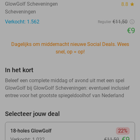
GlowGolf Scheveningen
8.8
star
Scheveningen
Verkocht: 1.562
€11
,50
Regulier
€9
Dagelijks om middernacht nieuwe Social Deals. Wees
snel, op = op!
In het kort
Beleef een complete middag of avond uit met een spel
GlowGolf bij GlowGolf Scheveningen: eventueel inclusief
entree voor het grootste spiegeldoolhof van Nederland
Selecteer jouw deal
18-holes GlowGolf
22%
€9
Verkocht: 1.032
€11
,50