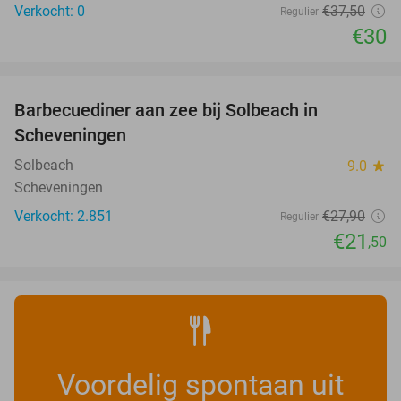
Verkocht: 0
€37
,50
Regulier
€30
favorite_border
Barbecuediner aan zee bij Solbeach in
23%
Scheveningen
Solbeach
9.0
star
Scheveningen
Verkocht: 2.851
€27
,90
Regulier
€21
,50
Voordelig spontaan uit