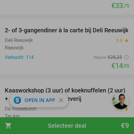
€33
,75
favorite_border
2- of 3-gangendiner à la carte bij Deli Reeuwijk
43%
Deli Reeuwijk
9.8
star
Reeuwijk
Verkocht: 114
€26
,25
Regulier
€14
,95
favorite_border
Kaasworkshop (3 uur) of koeknuffelen (2 uur)
45%
+ rondleiding + kaasproeverij
close
OPEN IN APP
De Vosseburch
9.9
star
Ter Aar
€9
shopping_cart
Selecteer deal
Verkocht: 572
€40
Regulier