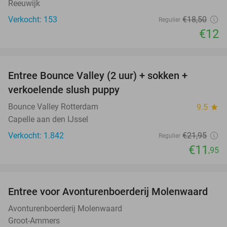
Reeuwijk
Verkocht: 153
€18
,50
Regulier
€12
favorite_border
Entree Bounce Valley (2 uur) + sokken +
46%
verkoelende slush puppy
Bounce Valley Rotterdam
9.5
star
Capelle aan den IJssel
Verkocht: 1.842
€21
,95
Regulier
€11
,95
favorite_border
Entree voor Avonturenboerderij Molenwaard
27%
Avonturenboerderij Molenwaard
Groot-Ammers