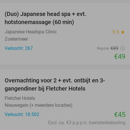
(Duo) Japanese head spa + evt.
45%
hotstonemassage (60 min)
Japanese Headspa Clinic
9.5
star
Zoetermeer
Verkocht: 267
€89
Regulier
€49
favorite_border
Overnachting voor 2 + evt. ontbijt en 3-
gangendiner bij Fletcher Hotels
Fletcher Hotels
Nieuwegein (+ meerdere locaties)
€45
Verkocht: 18.502
Excl. ca. €3 p.p.p.n. toeristenbelasting