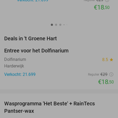
€18
,50
favorite_border
Deals in 't Groene Hart
Entree voor het Dolfinarium
36%
Dolfinarium
8.5
star
Harderwijk
Verkocht: 21.699
€29
Regulier
€18
,50
favorite_border
Wasprogramma 'Het Beste' + RainTecs
35%
Pantser-wax