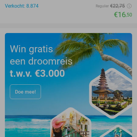
Verkocht: 8.874
€22
,75
Regulier
€16
,50
Win gratis
een droomreis
t.w.v. €3.000
Doe mee!