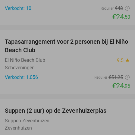
Verkocht: 10
€48
Regulier
€24
,50
favorite_border
Tapasarrangement voor 2 personen bij El Niño
51%
Beach Club
El Niño Beach Club
9.5
star
Scheveningen
Verkocht: 1.056
€51
,25
Regulier
€24
,95
favorite_border
Suppen (2 uur) op de Zevenhuizerplas
40%
Suppen Zevenhuizen
Zevenhuizen