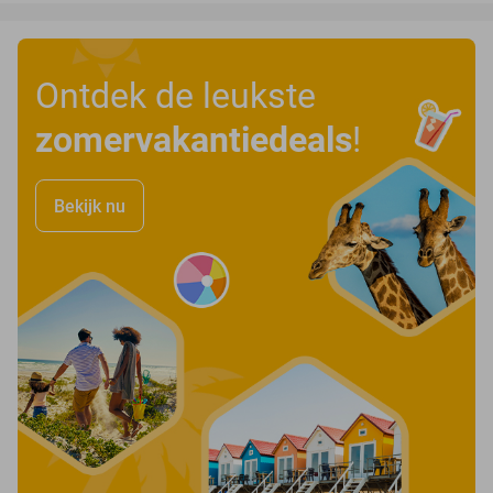
Ontdek de leukste
zomervakantiedeals
!
Bekijk nu