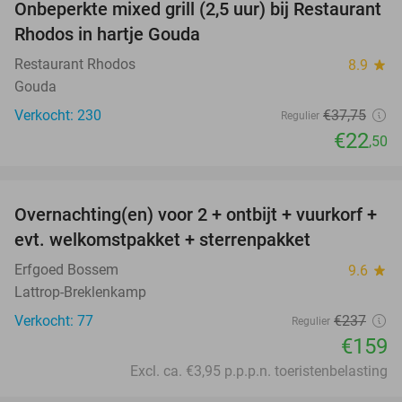
Onbeperkte mixed grill (2,5 uur) bij Restaurant
40%
Rhodos in hartje Gouda
Restaurant Rhodos
8.9
star
Gouda
Verkocht: 230
€37
,75
Regulier
€22
,50
favorite_border
Overnachting(en) voor 2 + ontbijt + vuurkorf +
33%
evt. welkomstpakket + sterrenpakket
Erfgoed Bossem
9.6
star
Lattrop-Breklenkamp
Verkocht: 77
€237
Regulier
€159
Excl. ca. €3,95 p.p.p.n. toeristenbelasting
favorite_border