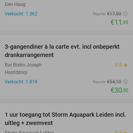
Den Haag
Verkocht: 1.362
€17
,50
Regulier
€11
,95
favorite_border
3-gangendiner à la carte evt. incl onbeperkt
44%
drankarrangement
Bar Bistro Joseph
9.8
star
Hoofddorp
Verkocht: 1.819
€54
,10
Regulier
€30
,50
favorite_border
1 uur toegang tot Storm Aquapark Leiden incl.
38%
uitleg + zwemvest
Storm Aquapark Leiden
star