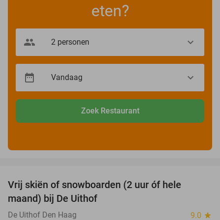
eten?
Zoek Restaurant
favorite_border
Vrij skiën of snowboarden (2 uur óf hele
32%
maand) bij De Uithof
De Uithof Den Haag
9.0
star