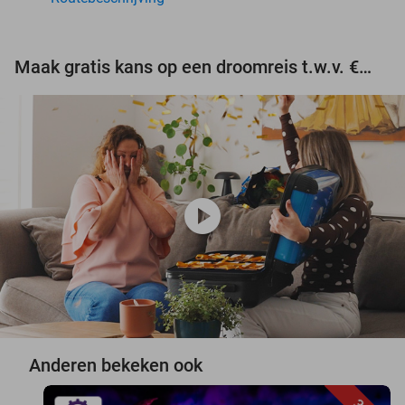
Maak gratis kans op een droomreis t.w.v. €3.000!
play_circle
Anderen bekeken ook