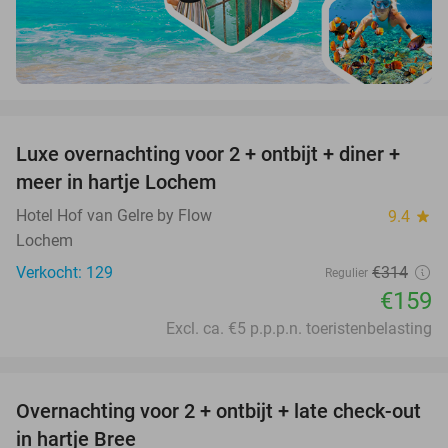
favorite_border
Luxe overnachting voor 2 + ontbijt + diner +
49%
meer in hartje Lochem
Hotel Hof van Gelre by Flow
9.4
star
Lochem
Verkocht: 129
€314
Regulier
€159
Excl. ca. €5 p.p.p.n. toeristenbelasting
favorite_border
Overnachting voor 2 + ontbijt + late check-out
41%
NEW
in hartje Bree
TODAY