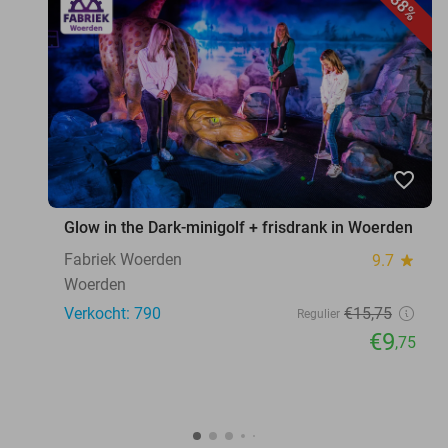
38%
favorite_border
Glow in the Dark-minigolf + frisdrank in Woerden
Fabriek Woerden
9.7
star
Woerden
Verkocht: 790
€15
,75
Regulier
€9
,75