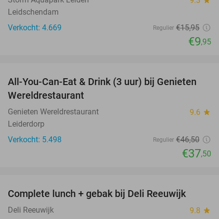
9.3
Leidschendam
Verkocht: 4.669
€15
,95
Regulier
€9
,95
favorite_border
All-You-Can-Eat & Drink (3 uur) bij Genieten
19%
Wereldrestaurant
Genieten Wereldrestaurant
9.6
star
Leiderdorp
Verkocht: 5.498
€46
,50
Regulier
€37
,50
favorite_border
Complete lunch + gebak bij Deli Reeuwijk
35%
Deli Reeuwijk
9.8
star