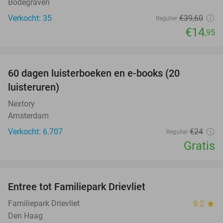
Bodegraven
Verkocht: 35
€39
,60
Regulier
€14
,95
favorite_border
100%
60 dagen luisterboeken en e-books (20
luisteruren)
Nextory
Amsterdam
Verkocht: 6.707
€24
Regulier
Gratis
favorite_border
Entree tot Familiepark Drievliet
21%
Familiepark Drievliet
9.2
star
Den Haag