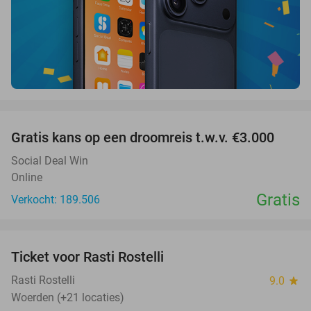
favorite_border
Gratis kans op een droomreis t.w.v. €3.000
Social Deal Win
Online
Gratis
Verkocht: 189.506
favorite_border
Ticket voor Rasti Rostelli
20%
NEW
TODAY
Rasti Rostelli
9.0
star
Woerden (+21 locaties)