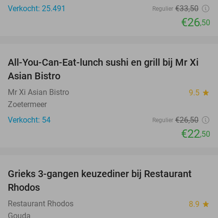
Verkocht: 25.491
€33
,50
Regulier
€26
,50
favorite_border
All-You-Can-Eat-lunch sushi en grill bij Mr Xi
15%
Asian Bistro
Mr Xi Asian Bistro
9.5
star
Zoetermeer
Verkocht: 54
€26
,50
Regulier
€22
,50
favorite_border
Grieks 3-gangen keuzediner bij Restaurant
49%
Rhodos
Restaurant Rhodos
8.9
star
Gouda