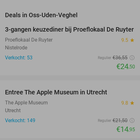
favorite_border
Deals in Oss-Uden-Veghel
3-gangen keuzediner bij Proeflokaal De Ruyter
33%
Proeflokaal De Ruyter
9.5
star
Nistelrode
Verkocht: 53
€36
,55
Regulier
€24
,50
favorite_border
Entree The Apple Museum in Utrecht
30%
NEW
TODAY
The Apple Museum
9.8
star
Utrecht
Verkocht: 149
€21
,50
Regulier
€14
,95
favorite_border