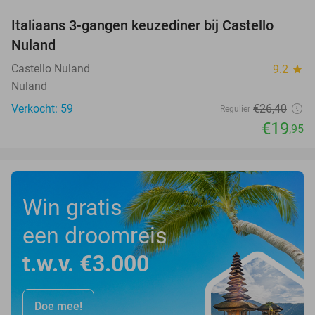
Italiaans 3-gangen keuzediner bij Castello
24%
Nuland
Castello Nuland
9.2
star
Nuland
Verkocht: 59
€26
,40
Regulier
€19
,95
Win gratis
een droomreis
t.w.v. €3.000
Doe mee!