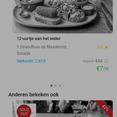
12-uurtje aan het water
't Strandhuis de Maashorst
9.6
star
Schaijk
Verkocht: 2.619
€13
Regulier
€7
,50
Anderen bekeken ook
42%
SOLD
OUT