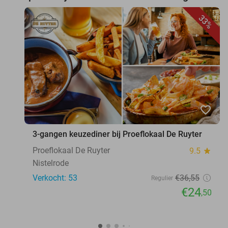
33%
favorite_border
3-gangen keuzediner bij Proeflokaal De Ruyter
Proeflokaal De Ruyter
9.5
star
Nistelrode
Verkocht: 53
€36
,55
Regulier
€24
,50