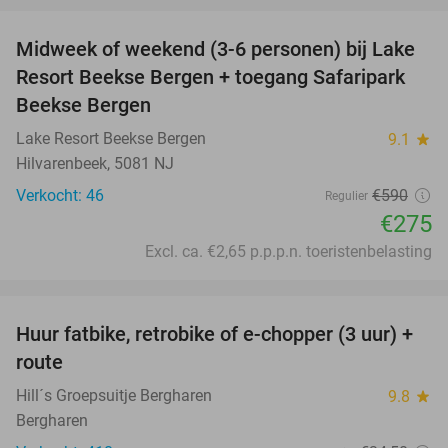
Midweek of weekend (3-6 personen) bij Lake
53%
Resort Beekse Bergen + toegang Safaripark
Beekse Bergen
Lake Resort Beekse Bergen
9.1
star
Hilvarenbeek, 5081 NJ
Verkocht: 46
€590
Regulier
€275
Excl. ca. €2,65 p.p.p.n. toeristenbelasting
favorite_border
Huur fatbike, retrobike of e-chopper (3 uur) +
35%
route
Hill´s Groepsuitje Bergharen
9.8
star
Bergharen