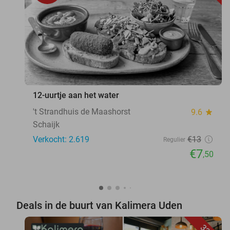
12-uurtje aan het water
't Strandhuis de Maashorst
9.6
star
Schaijk
Verkocht: 2.619
€13
Regulier
€7
,50
Deals in de buurt van Kalimera Uden