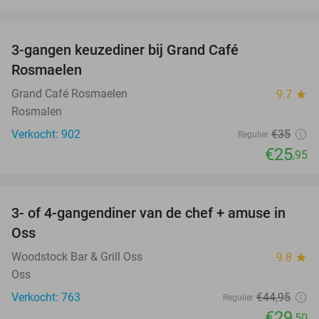
favorite_border
3-gangen keuzediner bij Grand Café
26%
Rosmaelen
Grand Café Rosmaelen
9.7
star
Rosmalen
Verkocht: 902
€35
Regulier
€25
,95
favorite_border
3- of 4-gangendiner van de chef + amuse in
34%
Oss
Woodstock Bar & Grill Oss
9.8
star
Oss
Verkocht: 763
€44
,95
Regulier
€29
,50