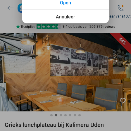
Open
7 dagen per week beschikbaar
10+ miljoen leden
Annuleer
Bereikbaar vanaf 07
9,4
op basis van
205.975 reviews
Ontdek 15.000+ deals
44%
7 dagen per week beschikbaar
10+ miljoen leden
favorite_border
Grieks lunchplateau bij Kalimera Uden