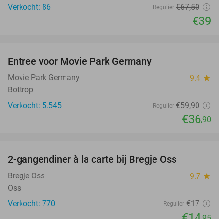
Verkocht: 86
€67
,50
Regulier
€39
favorite_border
Entree voor Movie Park Germany
38%
Movie Park Germany
9.4
star
Bottrop
Verkocht: 5.545
€59
,90
Regulier
€36
,90
favorite_border
2-gangendiner à la carte bij Bregje Oss
12%
Bregje Oss
9.7
star
Oss
Verkocht: 770
€17
Regulier
€14
,95