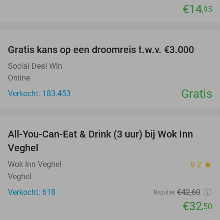
€14
,95
favorite_border
Gratis kans op een droomreis t.w.v. €3.000
Social Deal Win
Online
Gratis
Verkocht: 183.453
favorite_border
All-You-Can-Eat & Drink (3 uur) bij Wok Inn
24%
Veghel
Wok Inn Veghel
9.2
star
Veghel
Verkocht: 618
€42
,60
Regulier
€32
,50