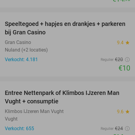
favorite_border
Speeltegoed + hapjes en drankjes + parkeren
50%
bij Gran Casino
Gran Casino
9.4
star
Nuland (+2 locaties)
Verkocht: 4.181
€20
Regulier
€10
favorite_border
Entree Nettenpark of Klimbos IJzeren Man
29%
Vught + consumptie
Klimbos IJzeren Man Vught
9.6
star
Vught
Verkocht: 655
€24
Regulier