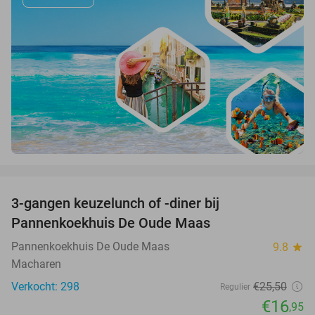
favorite_border
3-gangen keuzelunch of -diner bij
34%
Pannenkoekhuis De Oude Maas
Pannenkoekhuis De Oude Maas
9.8
star
Macharen
Verkocht: 298
€25
,50
Regulier
€16
,95