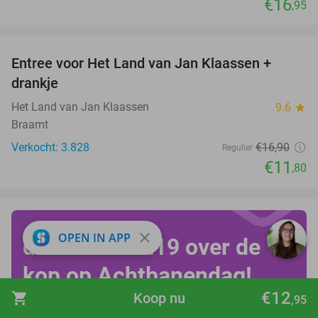
€16
,95
favorite_border
Entree voor Het Land van Jan Klaassen +
30%
drankje
Het Land van Jan Klaassen
9.6
star
Braamt
Verkocht: 3.828
€16
,90
Regulier
€11
,80
close
OPEN IN APP
draai vanaf €19 over de
kop op Achtbanendag!
€12
shopping_cart
Koop nu
,95