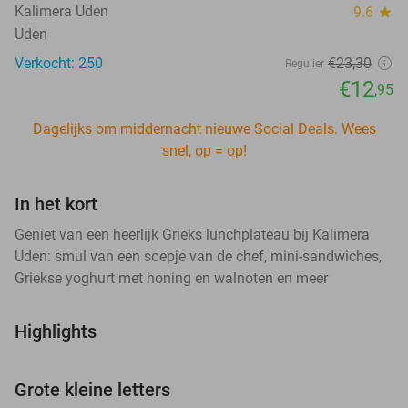
Kalimera Uden
9.6
star
Uden
Verkocht: 250
€23
,30
Regulier
€12
,95
Dagelijks om middernacht nieuwe Social Deals. Wees
snel, op = op!
In het kort
Geniet van een heerlijk Grieks lunchplateau bij Kalimera
Uden: smul van een soepje van de chef, mini-sandwiches,
Griekse yoghurt met honing en walnoten en meer
Highlights
Grote kleine letters