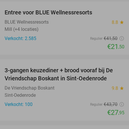
Entree voor BLUE Wellnessresorts
48%
BLUE Wellnessresorts
8.8
star
Mill (+4 locaties)
Verkocht: 2.585
€41
,50
Regulier
€21
,50
favorite_border
3-gangen keuzediner + brood vooraf bij De
36%
Vriendschap Boskant in Sint-Oedenrode
De Vriendschap Boskant
9.8
star
Sint-Oedenrode
Verkocht: 100
€43
,70
Regulier
€27
,95