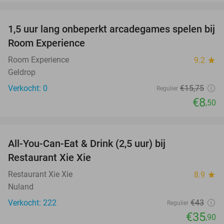
favorite_border
1,5 uur lang onbeperkt arcadegames spelen bij
46%
NEW
Room Experience
TODAY
Room Experience
9.2
star
Geldrop
Verkocht: 0
€15
,75
Regulier
€8
,50
favorite_border
All-You-Can-Eat & Drink (2,5 uur) bij
17%
Restaurant Xie Xie
Restaurant Xie Xie
8.9
star
Nuland
Verkocht: 222
€43
Regulier
€35
,90