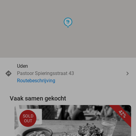
food
Uden
Pastoor Spieringsstraat 43
Routebeschrijving
Vaak samen gekocht
42%
SOLD
OUT