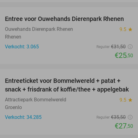
favorite_border
Entree voor Ouwehands Dierenpark Rhenen
19%
Ouwehands Dierenpark Rhenen
9.5
star
Rhenen
Verkocht: 3.065
€31
,50
Regulier
€25
,50
favorite_border
Entreeticket voor Bommelwereld + patat +
23%
snack + frisdrank of koffie/thee + appelgebak
Attractiepark Bommelwereld
9.5
star
Groenlo
Verkocht: 34.285
€35
,50
Regulier
€27
,50
favorite_border