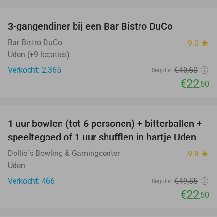
favorite_border
3-gangendiner bij een Bar Bistro DuCo
45%
Bar Bistro DuCo
9.0
star
Uden (+9 locaties)
Verkocht: 2.365
€40
,60
Regulier
€22
,50
favorite_border
1 uur bowlen (tot 6 personen) + bitterballen +
55%
speeltegoed of 1 uur shufflen in hartje Uden
Dollie´s Bowling & Gamingcenter
9.8
star
Uden
Verkocht: 466
€49
,55
Regulier
€22
,50
favorite_border