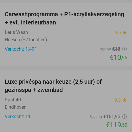
Carwashprogramma + P1-acryllakverzegeling
39%
+ evt. interieurbaan
Let´s Wash
9.5
star
Heesch (+2 locaties)
Verkocht: 1.491
€18
Regulier
€10
,95
favorite_border
Luxe privéspa naar keuze (2,5 uur) of
26%
gezinsspa + zwembad
Spa040
9.3
star
Eindhoven
Verkocht: 11
€161
,95
Regulier
€119
,50