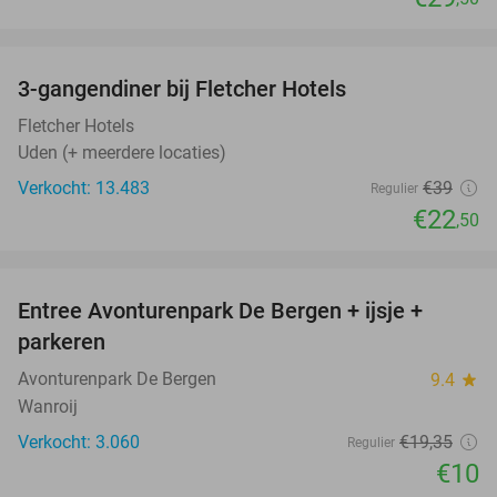
favorite_border
3-gangendiner bij Fletcher Hotels
42%
Fletcher Hotels
Uden (+ meerdere locaties)
Verkocht: 13.483
€39
Regulier
€22
,50
favorite_border
Entree Avonturenpark De Bergen + ijsje +
48%
parkeren
Avonturenpark De Bergen
9.4
star
Wanroij
Verkocht: 3.060
€19
,35
Regulier
€10