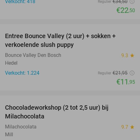
Verkocht: 418
€34
,50
Regulier
€22
,50
favorite_border
Entree Bounce Valley (2 uur) + sokken +
46%
verkoelende slush puppy
Bounce Valley Den Bosch
9.3
star
Hedel
Verkocht: 1.224
€21
,95
Regulier
€11
,95
favorite_border
Chocoladeworkshop (2 tot 2,5 uur) bij
42%
Milachocolata
Milachocolata
9.7
star
Mill