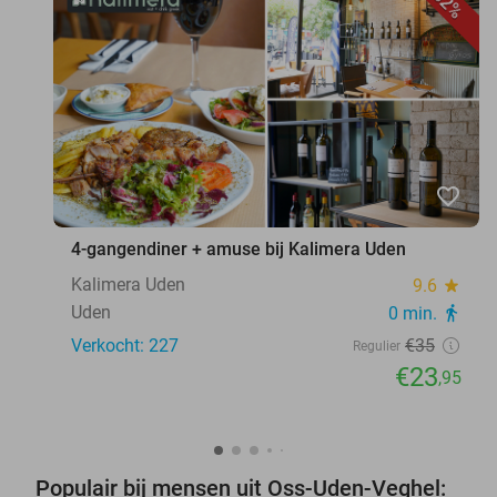
32%
favorite_border
4-gangendiner + amuse bij Kalimera Uden
Kalimera Uden
9.6
star
Uden
0 min.
directions_walk
Verkocht: 227
€35
Regulier
€23
,95
Populair bij mensen uit Oss-Uden-Veghel: