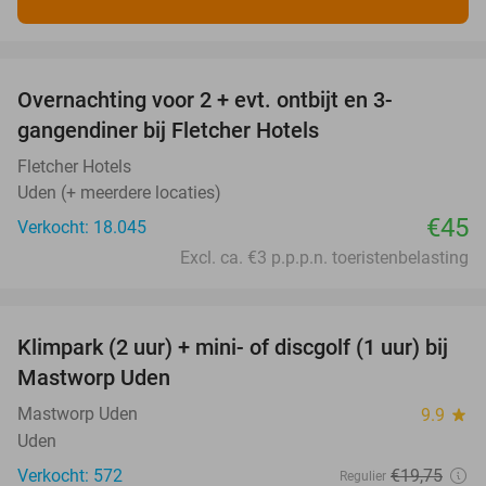
favorite_border
Overnachting voor 2 + evt. ontbijt en 3-
gangendiner bij Fletcher Hotels
Fletcher Hotels
Uden (+ meerdere locaties)
€45
Verkocht: 18.045
Excl. ca. €3 p.p.p.n. toeristenbelasting
favorite_border
Klimpark (2 uur) + mini- of discgolf (1 uur) bij
24%
Mastworp Uden
Mastworp Uden
9.9
star
Uden
Verkocht: 572
€19
,75
Regulier