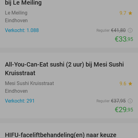
bij Le Meiling
Le Meiling
9.7
star
Eindhoven
Verkocht: 1.088
€41
,80
Regulier
€33
,95
favorite_border
All-You-Can-Eat sushi (2 uur) bij Mesi Sushi
21%
Kruisstraat
Mesi Sushi Kruisstraat
9.6
star
Eindhoven
Verkocht: 291
€37
,95
Regulier
€29
,95
favorite_border
HIFU-faceliftbehandeling(en) naar keuze
60%