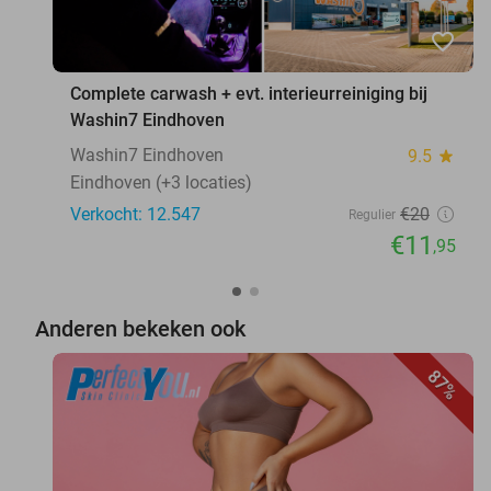
favorite_border
Complete carwash + evt. interieurreiniging bij
Washin7 Eindhoven
Washin7 Eindhoven
9.5
star
Eindhoven (+3 locaties)
Verkocht: 12.547
€20
Regulier
€11
,95
Anderen bekeken ook
87%