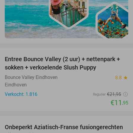
favorite_border
Entree Bounce Valley (2 uur) + nettenpark +
46%
sokken + verkoelende Slush Puppy
Bounce Valley Eindhoven
8.8
star
Eindhoven
Verkocht: 1.816
€21
,95
Regulier
€11
,95
favorite_border
Onbeperkt Aziatisch-Franse fusiongerechten
19%