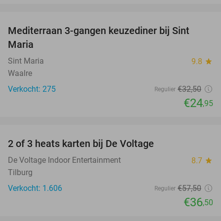
favorite_border
Mediterraan 3-gangen keuzediner bij Sint
23%
Maria
Sint Maria
9.8
star
Waalre
Verkocht: 275
€32
,50
Regulier
€24
,95
favorite_border
2 of 3 heats karten bij De Voltage
37%
De Voltage Indoor Entertainment
8.7
star
Tilburg
Verkocht: 1.606
€57
,50
Regulier
€36
,50
favorite_border