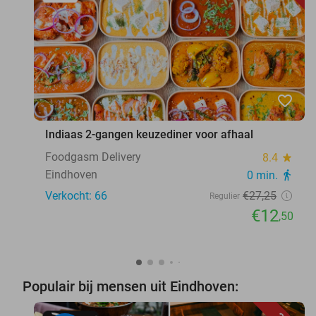
favorite_border
Indiaas 2-gangen keuzediner voor afhaal
Foodgasm Delivery
8.4
star
Eindhoven
0 min.
directions_walk
Verkocht: 66
€27
,25
Regulier
€12
,50
Populair bij mensen uit Eindhoven: