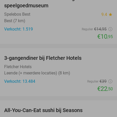
27%
speelgoedmuseum
Spelebos Best
9.4
star
Best (7 km)
Verkocht: 1.519
€14
,95
Regulier
€10
,95
favorite_border
3-gangendiner bij Fletcher Hotels
42%
Fletcher Hotels
Leende (+ meerdere locaties) (8 km)
Verkocht: 13.484
€39
Regulier
€22
,50
favorite_border
All-You-Can-Eat sushi bij Seasons
14%