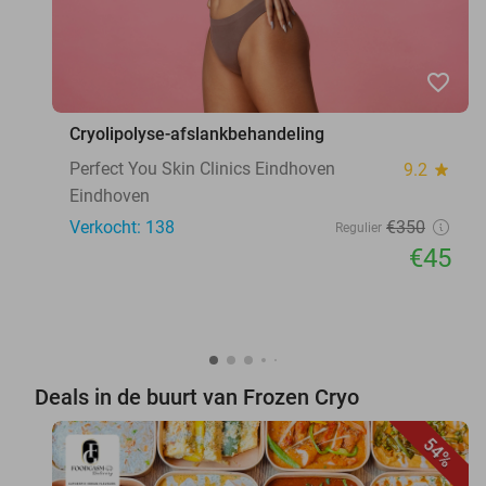
favorite_border
Cryolipolyse-afslankbehandeling
Perfect You Skin Clinics Eindhoven
9.2
star
Eindhoven
Verkocht: 138
€350
Regulier
€45
Deals in de buurt van Frozen Cryo
54%