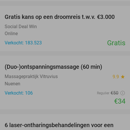
favorite_border
Gratis kans op een droomreis t.w.v. €3.000
Social Deal Win
Online
Gratis
Verkocht: 183.523
favorite_border
(Duo-)ontspanningsmassage (60 min)
32%
Massagepraktijk Vitruvius
9.9
star
Nuenen
Verkocht: 106
€50
Regulier
€34
favorite_border
6 laser-ontharingsbehandelingen voor een
70%