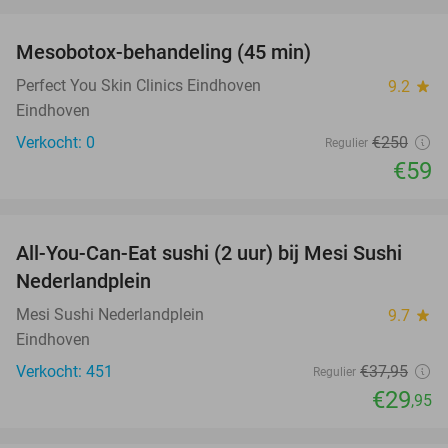
favorite_border
Mesobotox-behandeling (45 min)
76%
NEW
TODAY
Perfect You Skin Clinics Eindhoven
9.2
star
Eindhoven
Verkocht: 0
€250
Regulier
€59
favorite_border
All-You-Can-Eat sushi (2 uur) bij Mesi Sushi
21%
Nederlandplein
Mesi Sushi Nederlandplein
9.7
star
Eindhoven
Verkocht: 451
€37
,95
Regulier
€29
,95