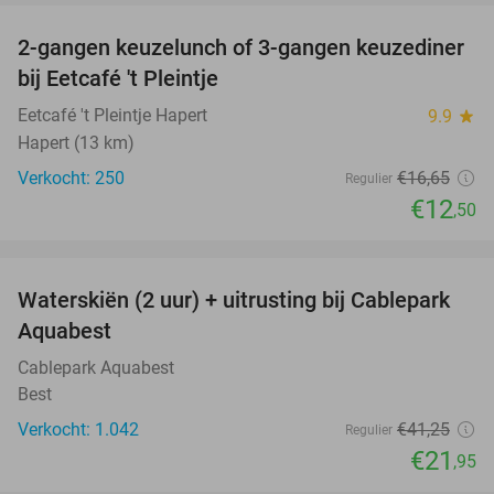
2-gangen keuzelunch of 3-gangen keuzediner
25%
bij Eetcafé 't Pleintje
Eetcafé 't Pleintje Hapert
9.9
star
Hapert (13 km)
Verkocht: 250
€16
,65
Regulier
€12
,50
favorite_border
Waterskiën (2 uur) + uitrusting bij Cablepark
47%
Aquabest
Cablepark Aquabest
Best
Verkocht: 1.042
€41
,25
Regulier
€21
,95