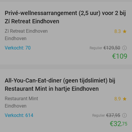
Privé-wellnessarrangement (2,5 uur) voor 2 bij
16%
Zí Retreat Eindhoven
Zí Retreat Eindhoven
8.3
star
Eindhoven
Verkocht: 70
€129
,50
Regulier
€109
favorite_border
All-You-Can-Eat-diner (geen tijdslimiet) bij
14%
Restaurant Mint in hartje Eindhoven
Restaurant Mint
8.9
star
Eindhoven
Verkocht: 614
€37
,95
Regulier
€32
,75