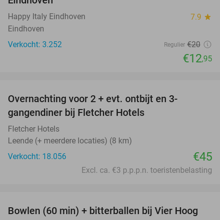
Eindhoven
Happy Italy Eindhoven
7.9
star
Eindhoven
Verkocht: 3.252
€20
Regulier
€12
,95
favorite_border
Overnachting voor 2 + evt. ontbijt en 3-
gangendiner bij Fletcher Hotels
Fletcher Hotels
Leende (+ meerdere locaties) (8 km)
€45
Verkocht: 18.056
Excl. ca. €3 p.p.p.n. toeristenbelasting
favorite_border
Bowlen (60 min) + bitterballen bij Vier Hoog
37%