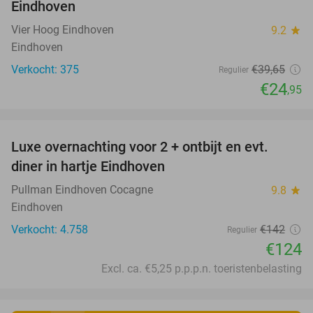
Eindhoven
Vier Hoog Eindhoven
9.2
star
Eindhoven
Verkocht: 375
€39
,65
Regulier
€24
,95
favorite_border
Luxe overnachting voor 2 + ontbijt en evt.
13%
diner in hartje Eindhoven
Pullman Eindhoven Cocagne
9.8
star
Eindhoven
Verkocht: 4.758
€142
Regulier
€124
Excl. ca. €5,25 p.p.p.n. toeristenbelasting