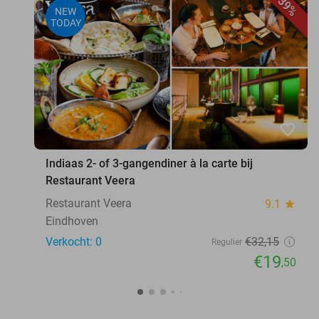
39%
NEW
TODAY
favorite_border
Indiaas 2- of 3-gangendiner à la carte bij
Restaurant Veera
Restaurant Veera
9.1
star
Eindhoven
Verkocht: 0
€32
,15
Regulier
€19
,50