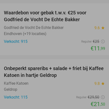
favorite_border
Waardebon voor gebak t.w.v. €25 voor
52%
Godfried de Vocht De Echte Bakker
Godfried de Vocht De Echte Bakker
9.6
star
Eindhoven (+19 locaties)
Verkocht: 915
€25
Regulier
€11
,99
favorite_border
Onbeperkt spareribs + salade + friet bij Kaffee
27%
Katoen in hartje Geldrop
Kaffee Katoen
9.8
star
Geldrop
Verkocht: 115
€29
,50
Regulier
€21
,50