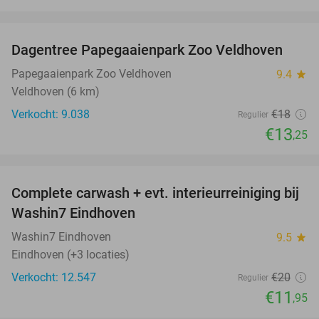
favorite_border
Dagentree Papegaaienpark Zoo Veldhoven
26%
Papegaaienpark Zoo Veldhoven
9.4
star
Veldhoven (6 km)
Verkocht: 9.038
€18
Regulier
€13
,25
favorite_border
Complete carwash + evt. interieurreiniging bij
40%
Washin7 Eindhoven
Washin7 Eindhoven
9.5
star
Eindhoven (+3 locaties)
Verkocht: 12.547
€20
Regulier
€11
,95