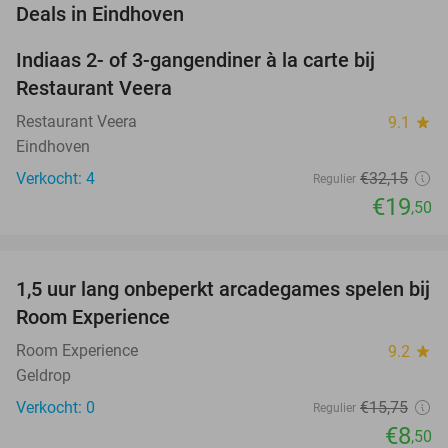
favorite_border
Deals in Eindhoven
Indiaas 2- of 3-gangendiner à la carte bij
39%
NEW
Restaurant Veera
TODAY
Restaurant Veera
9.1
star
Eindhoven
Verkocht: 4
€32
,15
Regulier
€19
,50
favorite_border
1,5 uur lang onbeperkt arcadegames spelen bij
46%
NEW
Room Experience
TODAY
Room Experience
9.2
star
Geldrop
Verkocht: 0
€15
,75
Regulier
€8
,50