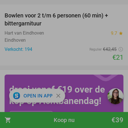
favorite_border
Bowlen voor 2 t/m 6 personen (60 min) +
51%
bittergarnituur
Hart van Eindhoven
9.7
star
Eindhoven
Verkocht: 194
€42
,45
Regulier
€21
draai vanaf €19 over de
close
OPEN IN APP
kop op Achtbanendag!
Bekijk alle deals!
€39
shopping_cart
Koop nu