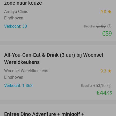
zone naar keuze
Amaya Clinic
9.0
star
Eindhoven
Verkocht: 30
€198
Regulier
€59
favorite_border
All-You-Can-Eat & Drink (3 uur) bij Woensel
15%
Wereldkeukens
Woensel Wereldkeukens
9.3
star
Eindhoven
Verkocht: 1.363
€53
,10
Regulier
€44
,95
favorite_border
Entree Dino Adventure + minigolf +