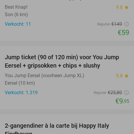
Best Knap!
9.8
star
Son (6 km)
Verkocht: 11
€149
Regulier
€59
favorite_border
Jump ticket (90 of 120 min) voor You Jump
61%
Eersel + gripsokken + chips + slushy
You Jump Eersel (voorheen Jump XL)
9.8
star
Eersel (10 km)
Verkocht: 1.319
€25
,80
Regulier
€9
,95
favorite_border
2-gangendiner à la carte bij Happy Italy
35%