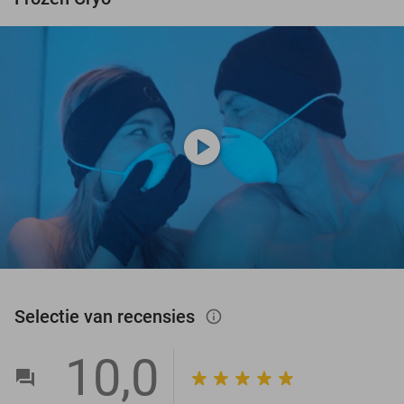
play_circle
Selectie van recensies
info_outlined
10,0