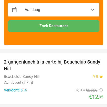
Zoek Restaurant
favorite_border
2-gangenlunch à la carte bij Beachclub Sandy
49%
Hill
Beachclub Sandy Hill
9.5
star
Zandvoort (6 km)
Verkocht: 616
€25
,20
Regulier
€12
,95
favorite_border