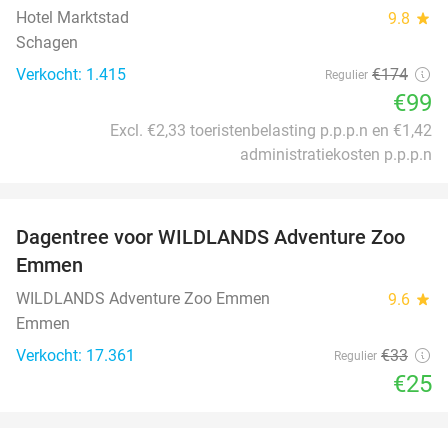
Hotel Marktstad
9.8
star
Schagen
Verkocht: 1.415
€174
Regulier
€99
Excl. €2,33 toeristenbelasting p.p.p.n en €1,42
administratiekosten p.p.p.n
favorite_border
Dagentree voor WILDLANDS Adventure Zoo
24%
Emmen
WILDLANDS Adventure Zoo Emmen
9.6
star
Emmen
Verkocht: 17.361
€33
Regulier
€25
favorite_border