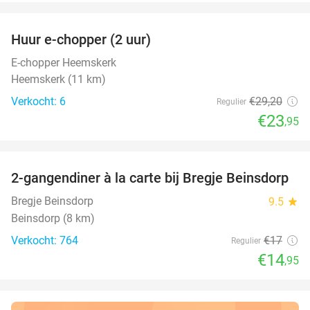
favorite_border
Huur e-chopper (2 uur)
18%
E-chopper Heemskerk
Heemskerk (11 km)
Verkocht: 6
€29
,20
Regulier
€23
,95
favorite_border
2-gangendiner à la carte bij Bregje Beinsdorp
12%
Bregje Beinsdorp
9.5
star
Beinsdorp (8 km)
Verkocht: 764
€17
Regulier
€14
,95