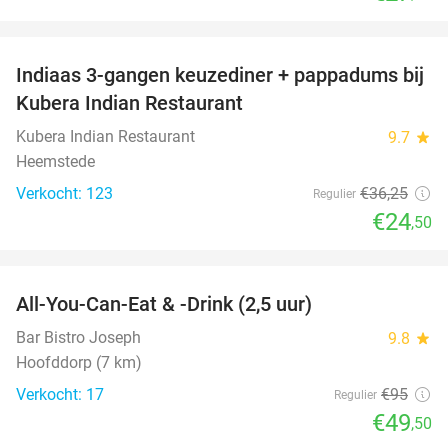
favorite_border
Indiaas 3-gangen keuzediner + pappadums bij
32%
Kubera Indian Restaurant
Kubera Indian Restaurant
9.7
star
Heemstede
Verkocht: 123
€36
,25
Regulier
€24
,50
favorite_border
All-You-Can-Eat & -Drink (2,5 uur)
48%
Bar Bistro Joseph
9.8
star
Hoofddorp (7 km)
Verkocht: 17
€95
Regulier
€49
,50