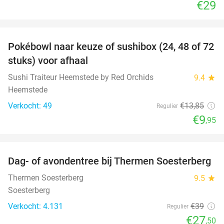
€29
favorite_border
Pokébowl naar keuze of sushibox (24, 48 of 72
28%
stuks) voor afhaal
Sushi Traiteur Heemstede by Red Orchids
9.4
star
Heemstede
Verkocht: 49
€13
,85
Regulier
€9
,95
favorite_border
Dag- of avondentree bij Thermen Soesterberg
29%
Thermen Soesterberg
9.5
star
Soesterberg
Verkocht: 4.131
€39
Regulier
€27
,50