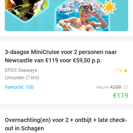
favorite_border
3-daagse MiniCruise voor 2 personen naar
50%
Newcastle van €119 voor €59,50 p.p.
DFDS Seaways
7.9
star
IJmuiden (7 km)
Verkocht: 100
€238
Regulier
€119
favorite_border
Overnachting(en) voor 2 + ontbijt + late check-
43%
out in Schagen