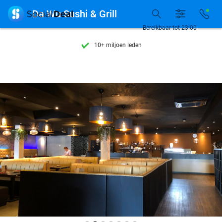
Ontdek 15.000+ deals

Da Wu Sushi & Grill
7 dagen per week beschikbaar
Bereikbaar tot 23:00
10+ miljoen leden
9,4
op basis van
205.945 reviews
Ontdek 15.000+ deals
7 dagen per week beschikbaar
10+ miljoen leden