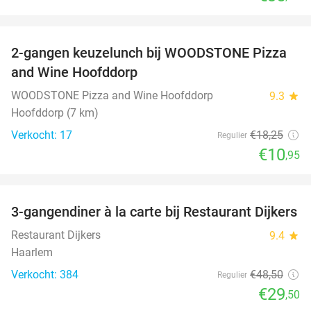
favorite_border
2-gangen keuzelunch bij WOODSTONE Pizza
40%
and Wine Hoofddorp
WOODSTONE Pizza and Wine Hoofddorp
9.3
star
Hoofddorp (7 km)
Verkocht: 17
€18
,25
Regulier
€10
,95
favorite_border
3-gangendiner à la carte bij Restaurant Dijkers
39%
Restaurant Dijkers
9.4
star
Haarlem
Verkocht: 384
€48
,50
Regulier
€29
,50