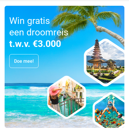
Win gratis
een droomreis
t.w.v. €3.000
Doe mee!