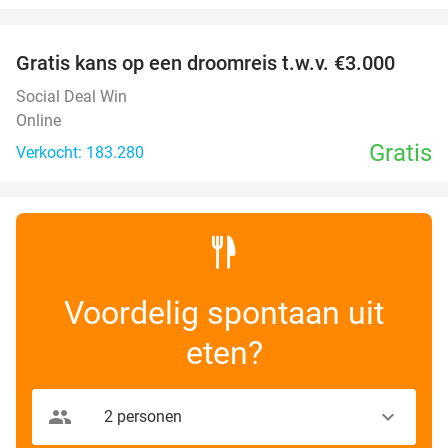
favorite_border
Gratis kans op een droomreis t.w.v. €3.000
Social Deal Win
Online
Gratis
Verkocht: 183.280
Voordelig spontaan uit
eten?