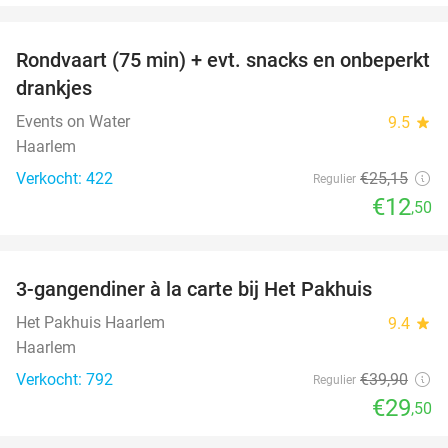
favorite_border
Rondvaart (75 min) + evt. snacks en onbeperkt
50%
drankjes
Events on Water
9.5
star
Haarlem
Verkocht: 422
€25
,15
Regulier
€12
,50
favorite_border
3-gangendiner à la carte bij Het Pakhuis
26%
Het Pakhuis Haarlem
9.4
star
Haarlem
Verkocht: 792
€39
,90
Regulier
€29
,50