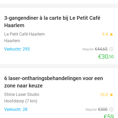
favorite_border
3-gangendiner à la carte bij Le Petit Café
32%
Haarlem
Le Petit Café Haarlem
9.4
star
Haarlem
Verkocht: 295
€44
,65
Regulier
€30
,50
favorite_border
6 laser-ontharingsbehandelingen voor een
80%
zone naar keuze
Shine Laser Studio
10.0
star
Hoofddorp (7 km)
Verkocht: 28
€300
Regulier
€59