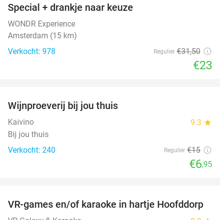
Special + drankje naar keuze
WONDR Experience
Amsterdam (15 km)
Verkocht: 978
€31
,50
Regulier
€23
favorite_border
Wijnproeverij bij jou thuis
54%
Kaivino
9.3
star
Bij jou thuis
Verkocht: 240
€15
Regulier
€6
,95
favorite_border
VR-games en/of karaoke in hartje Hoofddorp
50%