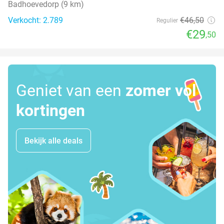
Badhoevedorp (9 km)
Verkocht: 2.789
€46
,50
Regulier
€29
,50
Geniet van een
zomer vol
kortingen
Bekijk alle deals