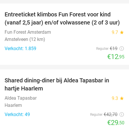
Entreeticket klimbos Fun Forest voor kind
32%
(vanaf 2,5 jaar) en/of volwassene (2 of 3 uur)
Fun Forest Amsterdam
9.7
star
Amstelveen (12 km)
Verkocht: 1.859
€19
Regulier
€12
,95
favorite_border
Shared dining-diner bij Aldea Tapasbar in
31%
hartje Haarlem
Aldea Tapasbar
9.3
star
Haarlem
Verkocht: 49
€42
,70
Regulier
€29
,50