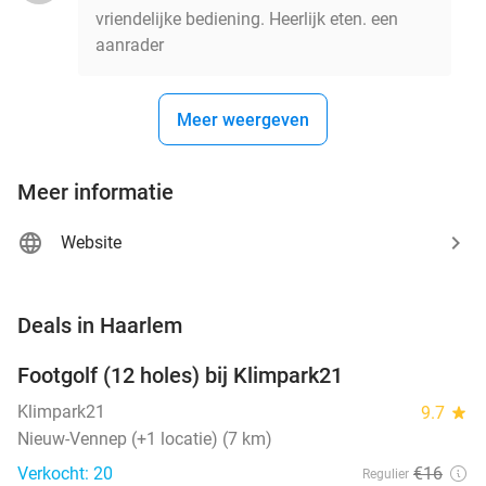
vriendelijke bediening. Heerlijk eten. een
aanrader
Meer weergeven
Meer informatie
Website
favorite_border
Deals in Haarlem
Footgolf (12 holes) bij Klimpark21
38%
NEW
TODAY
Klimpark21
9.7
star
Nieuw-Vennep (+1 locatie) (7 km)
Verkocht: 20
€16
Regulier