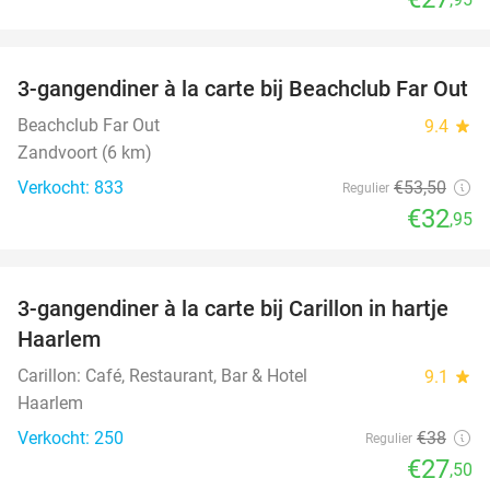
favorite_border
3-gangendiner à la carte bij Beachclub Far Out
38%
Beachclub Far Out
9.4
star
Zandvoort (6 km)
Verkocht: 833
€53
,50
Regulier
€32
,95
favorite_border
3-gangendiner à la carte bij Carillon in hartje
28%
Haarlem
Carillon: Café, Restaurant, Bar & Hotel
9.1
star
Haarlem
Verkocht: 250
€38
Regulier
€27
,50