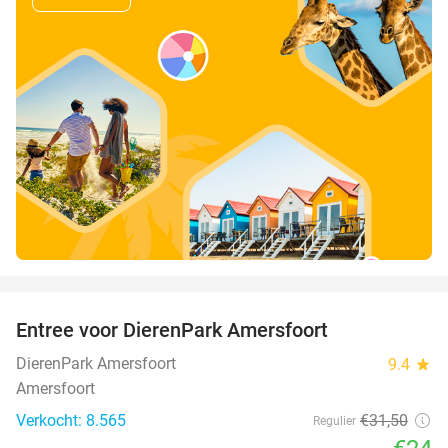
favorite_border
Entree voor DierenPark Amersfoort
24%
DierenPark Amersfoort
9.4
star
Amersfoort
Verkocht: 8.565
€31
,50
Regulier