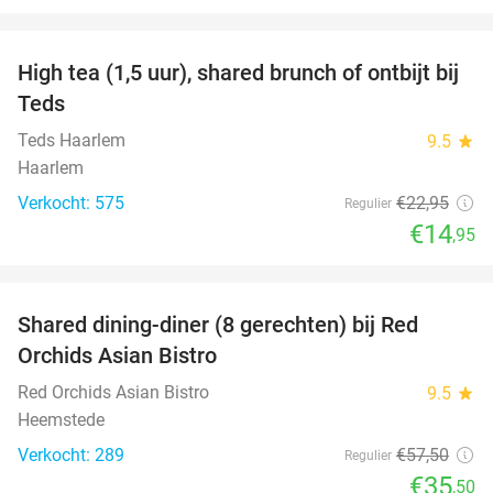
favorite_border
High tea (1,5 uur), shared brunch of ontbijt bij
35%
Teds
Teds Haarlem
9.5
star
Haarlem
Verkocht: 575
€22
,95
Regulier
€14
,95
favorite_border
Shared dining-diner (8 gerechten) bij Red
38%
Orchids Asian Bistro
Red Orchids Asian Bistro
9.5
star
Heemstede
Verkocht: 289
€57
,50
Regulier
€35
,50