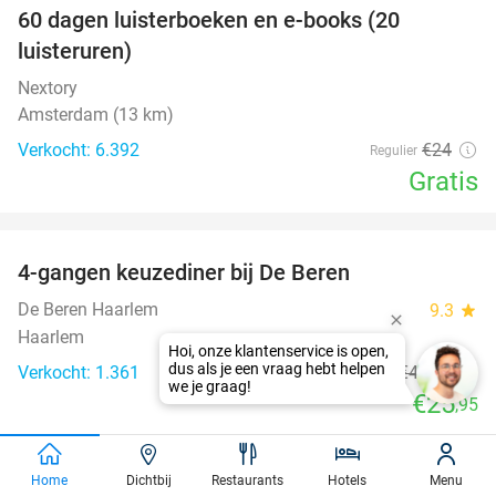
100%
60 dagen luisterboeken en e-books (20
luisteruren)
Nextory
Amsterdam (13 km)
Verkocht: 6.392
€24
Regulier
Gratis
favorite_border
4-gangen keuzediner bij De Beren
46%
De Beren Haarlem
9.3
star
Haarlem
Verkocht: 1.361
€47
,70
Regulier
€25
,95
favorite_border
Home
Dichtbij
Restaurants
Hotels
Menu
3-gangen keuzediner bij Steakhouse Bella