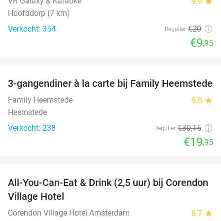
VR Galaxy & Karaoke
9.9
star
Hoofddorp (7 km)
Verkocht: 354
€20
Regulier
€9
,95
favorite_border
3-gangendiner à la carte bij Family Heemstede
34%
Family Heemstede
9.8
star
Heemstede
Verkocht: 238
€30
,15
Regulier
€19
,95
favorite_border
All-You-Can-Eat & Drink (2,5 uur) bij Corendon
37%
Village Hotel
Corendon Village Hotel Amsterdam
8.7
star