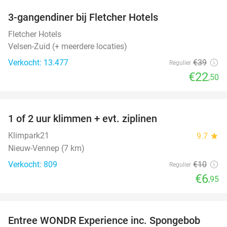
3-gangendiner bij Fletcher Hotels
42%
Fletcher Hotels
Velsen-Zuid (+ meerdere locaties)
Verkocht: 13.477
€39
Regulier
€22
,50
favorite_border
1 of 2 uur klimmen + evt. ziplinen
31%
Klimpark21
9.7
star
Nieuw-Vennep (7 km)
Verkocht: 809
€10
Regulier
€6
,95
favorite_border
Entree WONDR Experience inc. Spongebob
27%