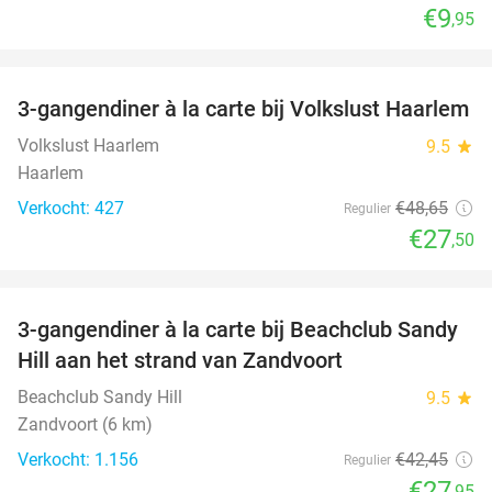
€9
,95
favorite_border
3-gangendiner à la carte bij Volkslust Haarlem
43%
Volkslust Haarlem
9.5
star
Haarlem
Verkocht: 427
€48
,65
Regulier
€27
,50
favorite_border
3-gangendiner à la carte bij Beachclub Sandy
34%
Hill aan het strand van Zandvoort
Beachclub Sandy Hill
9.5
star
Zandvoort (6 km)
Verkocht: 1.156
€42
,45
Regulier
€27
,95