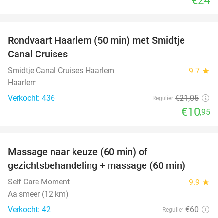
€24
favorite_border
Rondvaart Haarlem (50 min) met Smidtje
48%
Canal Cruises
Smidtje Canal Cruises Haarlem
9.7
star
Haarlem
Verkocht: 436
€21
,05
Regulier
€10
,95
favorite_border
Massage naar keuze (60 min) of
52%
gezichtsbehandeling + massage (60 min)
Self Care Moment
9.9
star
Aalsmeer (12 km)
Verkocht: 42
€60
Regulier