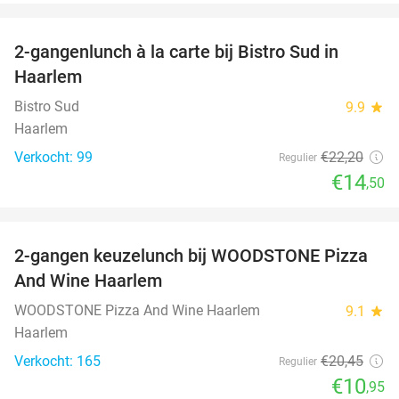
favorite_border
2-gangenlunch à la carte bij Bistro Sud in
35%
Haarlem
Bistro Sud
9.9
star
Haarlem
Verkocht: 99
€22
,20
Regulier
€14
,50
favorite_border
2-gangen keuzelunch bij WOODSTONE Pizza
46%
And Wine Haarlem
WOODSTONE Pizza And Wine Haarlem
9.1
star
Haarlem
Verkocht: 165
€20
,45
Regulier
€10
,95