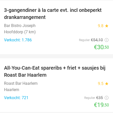
3-gangendiner à la carte evt. incl onbeperkt
44%
drankarrangement
Bar Bistro Joseph
9.8
star
Hoofddorp (7 km)
Verkocht: 1.786
€54
,10
Regulier
€30
,50
favorite_border
All-You-Can-Eat spareribs + friet + sausjes bij
44%
Roast Bar Haarlem
Roast Bar Haarlem
9.5
star
Haarlem
Verkocht: 721
€35
Regulier
€19
,50
favorite_border