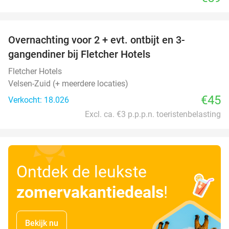
favorite_border
Overnachting voor 2 + evt. ontbijt en 3-
gangendiner bij Fletcher Hotels
Fletcher Hotels
Velsen-Zuid (+ meerdere locaties)
€45
Verkocht: 18.026
Excl. ca. €3 p.p.p.n. toeristenbelasting
Ontdek de leukste
zomervakantiedeals
!
Bekijk nu