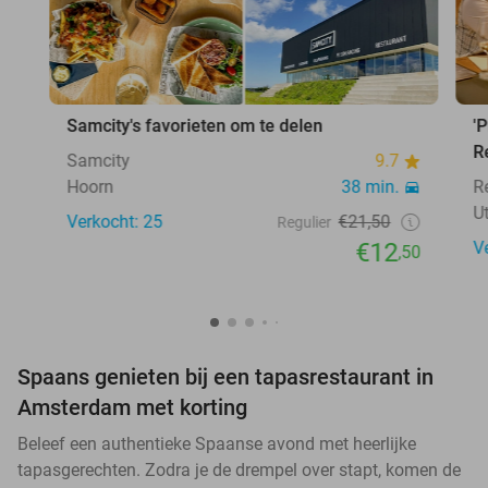
Samcity's favorieten om te delen
'
R
Samcity
9.7
Hoorn
38 min.
R
U
Verkocht: 25
€21,50
Regulier
€12
V
,50
Spaans genieten bij een tapasrestaurant in
Amsterdam met korting
Beleef een authentieke Spaanse avond met heerlijke
tapasgerechten. Zodra je de drempel over stapt, komen de