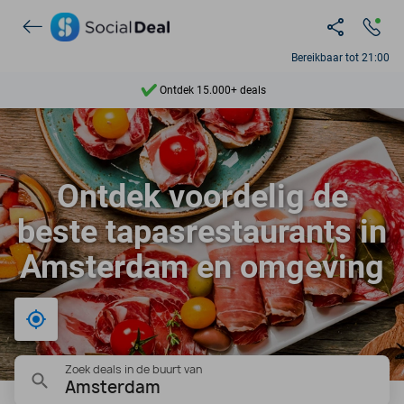
Bereikbaar tot 21:00
Ontdek 15.000+ deals
7 dagen per week beschikbaar
10+ miljoen leden
Ontdek voordelig de
9,4
beste tapasrestaurants in
Ontdek 15.000+ deals
Amsterdam en omgeving
Bij mij in de buurt
Zoek deals in de buurt van
Amsterdam