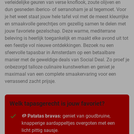
verleidelijke geuren van verse knoflook, zoute olijven en
dun gesneden iberico- of serranoham je al tegemoet. Voor
je het weet staat jouw hele tafel vol met de meest kleurrijke
en smaakvolle gerechtjes om gezellig samen te delen met
jouw favoriete gezelschap. Deze warme, mediterrane
beleving is heerlijk toegankelijk en maakt elke avond uit tot
een feestje vol nieuwe ontdekkingen. Bezoek nu een
sfeervolle tapasbar in Amsterdam op een betaalbare
manier met de geweldige deals van Social Deal. Zo proef je
onbezorgd talloze culinaire kunstwerken en geniet je
maximaal van een complete smaakervaring voor een
verrassend zacht prijsje.
Welk tapasgerecht is jouw favoriet?
🥔 Patatas bravas:
geniet van goudbruine,
knapperige aardappeltjes overgoten met een
licht pittig sausje.