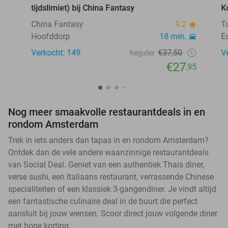
tijdslimiet) bij China Fantasy
K
China Fantasy
9.2
T
Hoofddorp
18 min.
E
Verkocht: 149
€37,50
V
Regulier
€27
,95
Nog meer smaakvolle restaurantdeals in en
rondom Amsterdam
Trek in iets anders dan tapas in en rondom Amsterdam?
Ontdek dan de vele andere waanzinnige restaurantdeals
van Social Deal. Geniet van een authentiek Thais diner,
verse sushi, een Italiaans restaurant, verrassende Chinese
specialiteiten of een klassiek 3-gangendiner. Je vindt altijd
een fantastische culinaire deal in de buurt die perfect
aansluit bij jouw wensen. Scoor direct jouw volgende diner
met hoge korting.