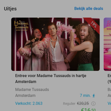
Uitjes
Bekijk alle deals
19%
Entree voor Madame Tussauds in hartje
E
Amsterdam
(
Madame Tussauds
B
Amsterdam
7 min.
A
Verkocht: 2.063
€20,25
V
Regulier
€16
,50