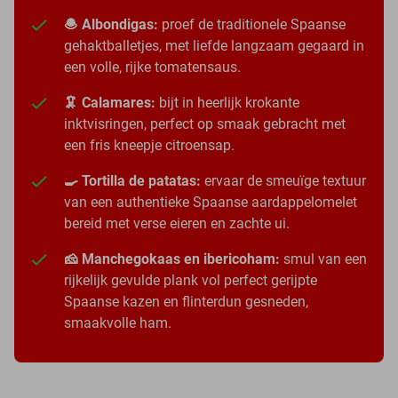
🧆 Albondigas:
proef de traditionele Spaanse
gehaktballetjes, met liefde langzaam gegaard in
een volle, rijke tomatensaus.
🦑 Calamares:
bijt in heerlijk krokante
inktvisringen, perfect op smaak gebracht met
een fris kneepje citroensap.
🍳 Tortilla de patatas:
ervaar de smeuïge textuur
van een authentieke Spaanse aardappelomelet
bereid met verse eieren en zachte ui.
🧀 Manchegokaas en ibericoham:
smul van een
rijkelijk gevulde plank vol perfect gerijpte
Spaanse kazen en flinterdun gesneden,
smaakvolle ham.