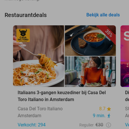
Restaurantdeals
Bekijk alle deals
35%
Italiaans 3-gangen keuzediner bij Casa Del
D
Toro Italiano in Amsterdam
d
Casa Del Toro Italiano
8.7
S
Amsterdam
9 min.
A
Verkocht: 294
€30
V
Regulier