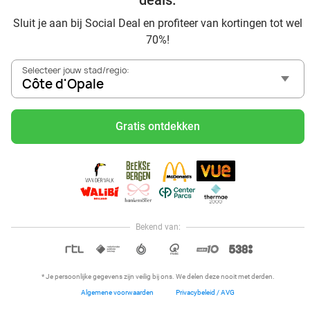
deals.
Sluit je aan bij Social Deal en profiteer van kortingen tot wel
70%!
Selecteer jouw stad/regio:
Côte d'Opale
Voordelig genieten in Côte d'Opale: haal deal-inspiratie uit
onze blogs
Gratis ontdekken
Visitez Eauzone SPA à prix réduit à Côte d'Opale
Allez au spa à Côte d'Opale et ses environs
Petit-déjeuner et lunch à Côte d'Opale
Mangez des sushis à Côte d'Opale
Mangez à volonté à Côte d'Opale
Bekend van:
Hoi, onze klantenservice is open,
dus als je een vraag hebt helpen
OPEN IN APP
we je graag!
* Je persoonlijke gegevens zijn veilig bij ons. We delen deze nooit met derden.
Algemene voorwaarden
Privacybeleid / AVG