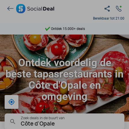
Bereikbaar tot 21:00
Ontdek 15.000+ deals
7 dagen per week beschikbaar
10+ miljoen leden
Ontdek voordelig de
9,4
beste tapasrestaurants in
Ontdek 15.000+ deals
Côte d'Opale en
omgeving
Bij mij in de buurt
Zoek deals in de buurt van
Côte d'Opale