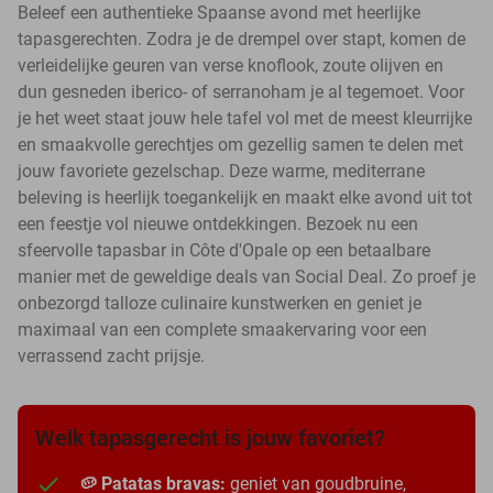
Beleef een authentieke Spaanse avond met heerlijke
tapasgerechten. Zodra je de drempel over stapt, komen de
verleidelijke geuren van verse knoflook, zoute olijven en
dun gesneden iberico- of serranoham je al tegemoet. Voor
je het weet staat jouw hele tafel vol met de meest kleurrijke
en smaakvolle gerechtjes om gezellig samen te delen met
jouw favoriete gezelschap. Deze warme, mediterrane
beleving is heerlijk toegankelijk en maakt elke avond uit tot
een feestje vol nieuwe ontdekkingen. Bezoek nu een
sfeervolle tapasbar in Côte d'Opale op een betaalbare
manier met de geweldige deals van Social Deal. Zo proef je
onbezorgd talloze culinaire kunstwerken en geniet je
maximaal van een complete smaakervaring voor een
verrassend zacht prijsje.
Welk tapasgerecht is jouw favoriet?
🥔 Patatas bravas:
geniet van goudbruine,