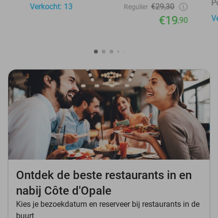
P
Verkocht: 13
€29,30
Regulier
€19
V
,90
Ontdek de beste restaurants in en
nabij Côte d'Opale
Kies je bezoekdatum en reserveer bij restaurants in de
buurt