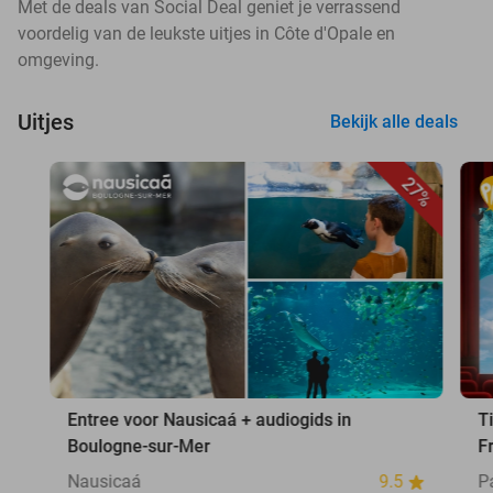
Met de deals van Social Deal geniet je verrassend
voordelig van de leukste uitjes in Côte d'Opale en
omgeving.
Uitjes
Bekijk alle deals
27%
Entree voor Nausicaá + audiogids in
T
Boulogne-sur-Mer
F
Nausicaá
9.5
P