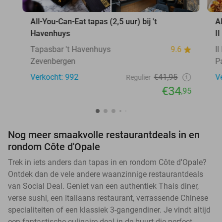
All-You-Can-Eat tapas (2,5 uur) bij 't
A
Havenhuys
I
Tapasbar 't Havenhuys
9.6
I
Zevenbergen
P
Verkocht: 992
€41,95
V
Regulier
€34
,95
Nog meer smaakvolle restaurantdeals in en
rondom Côte d'Opale
Trek in iets anders dan tapas in en rondom Côte d'Opale?
Ontdek dan de vele andere waanzinnige restaurantdeals
van Social Deal. Geniet van een authentiek Thais diner,
verse sushi, een Italiaans restaurant, verrassende Chinese
specialiteiten of een klassiek 3-gangendiner. Je vindt altijd
een fantastische culinaire deal in de buurt die perfect