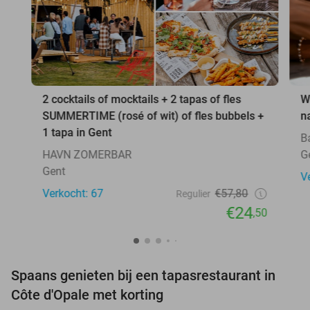
2 cocktails of mocktails + 2 tapas of fles
W
SUMMERTIME (rosé of wit) of fles bubbels +
n
1 tapa in Gent
B
HAVN ZOMERBAR
G
Gent
V
Verkocht: 67
€57,80
Regulier
€24
,50
Spaans genieten bij een tapasrestaurant in
Côte d'Opale met korting