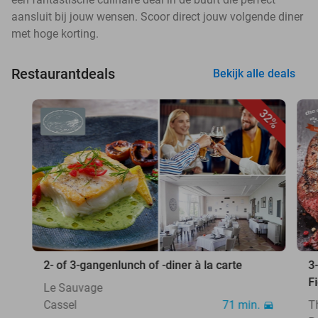
aansluit bij jouw wensen. Scoor direct jouw volgende diner
met hoge korting.
Restaurantdeals
Bekijk alle deals
32%
2- of 3-gangenlunch of -diner à la carte
3
F
Le Sauvage
Cassel
71 min.
T