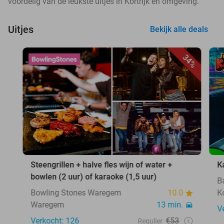
voordelig van de leukste uitjes in Kortrijk en omgeving.
Uitjes
Bekijk alle deals
34%
Steengrillen + halve fles wijn of water +
K
bowlen (2 uur) of karaoke (1,5 uur)
B
Bowling Stones Waregem
10.0
Ko
Waregem
13 min.
V
Verkocht: 126
€53
Regulier