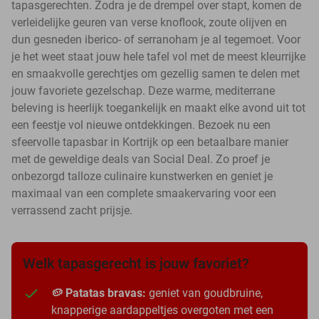
tapasgerechten. Zodra je de drempel over stapt, komen de
verleidelijke geuren van verse knoflook, zoute olijven en
dun gesneden iberico- of serranoham je al tegemoet. Voor
je het weet staat jouw hele tafel vol met de meest kleurrijke
en smaakvolle gerechtjes om gezellig samen te delen met
jouw favoriete gezelschap. Deze warme, mediterrane
beleving is heerlijk toegankelijk en maakt elke avond uit tot
een feestje vol nieuwe ontdekkingen. Bezoek nu een
sfeervolle tapasbar in Kortrijk op een betaalbare manier
met de geweldige deals van Social Deal. Zo proef je
onbezorgd talloze culinaire kunstwerken en geniet je
maximaal van een complete smaakervaring voor een
verrassend zacht prijsje.
Welk tapasgerecht is jouw favoriet?
🥔 Patatas bravas:
geniet van goudbruine,
knapperige aardappeltjes overgoten met een