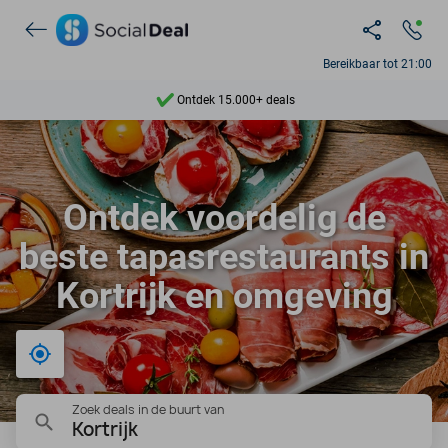
Bereikbaar tot 21:00
Ontdek 15.000+ deals
7 dagen per week beschikbaar
10+ miljoen leden
Ontdek voordelig de
9,4
beste tapasrestaurants in
Ontdek 15.000+ deals
Kortrijk en omgeving
Bij mij in de buurt
Zoek deals in de buurt van
Kortrijk