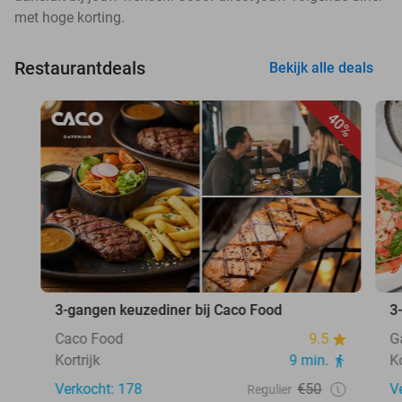
met hoge korting.
Restaurantdeals
Bekijk alle deals
40%
3-gangen keuzediner bij Caco Food
3
Caco Food
9.5
G
Kortrijk
9 min.
Ko
Verkocht: 178
€50
V
Regulier