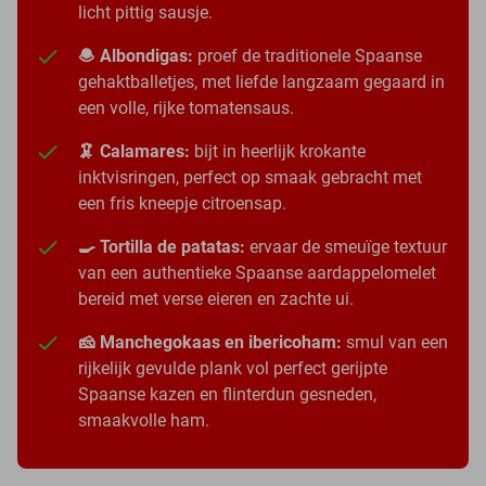
licht pittig sausje.
🧆 Albondigas:
proef de traditionele Spaanse
gehaktballetjes, met liefde langzaam gegaard in
een volle, rijke tomatensaus.
🦑 Calamares:
bijt in heerlijk krokante
inktvisringen, perfect op smaak gebracht met
een fris kneepje citroensap.
🍳 Tortilla de patatas:
ervaar de smeuïge textuur
van een authentieke Spaanse aardappelomelet
bereid met verse eieren en zachte ui.
🧀 Manchegokaas en ibericoham:
smul van een
rijkelijk gevulde plank vol perfect gerijpte
Spaanse kazen en flinterdun gesneden,
smaakvolle ham.