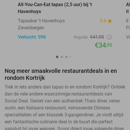
All-You-Can-Eat tapas (2,5 uur) bij 't
A
Havenhuys
I
Tapasbar 't Havenhuys
9.6
I
Zevenbergen
P
Verkocht: 996
€41,95
V
Regulier
€34
,95
Nog meer smaakvolle restaurantdeals in en
rondom Kortrijk
Trek in iets anders dan tapas in en rondom Kortrijk? Ontdek
dan de vele andere waanzinnige restaurantdeals van
Social Deal. Geniet van een authentiek Thais diner, verse
sushi, een Italiaans restaurant, verrassende Chinese
specialiteiten of een klassiek 3-gangendiner. Je vindt altijd
een fantastische culinaire deal in de buurt die perfect
aansluit bij jouw wensen. Scoor direct jouw volgende diner