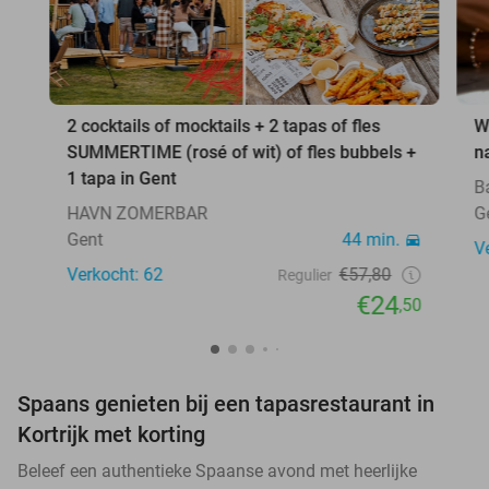
2 cocktails of mocktails + 2 tapas of fles
W
SUMMERTIME (rosé of wit) of fles bubbels +
n
1 tapa in Gent
B
HAVN ZOMERBAR
G
Gent
44 min.
V
Verkocht: 62
€57,80
Regulier
€24
,50
Spaans genieten bij een tapasrestaurant in
Kortrijk met korting
Beleef een authentieke Spaanse avond met heerlijke