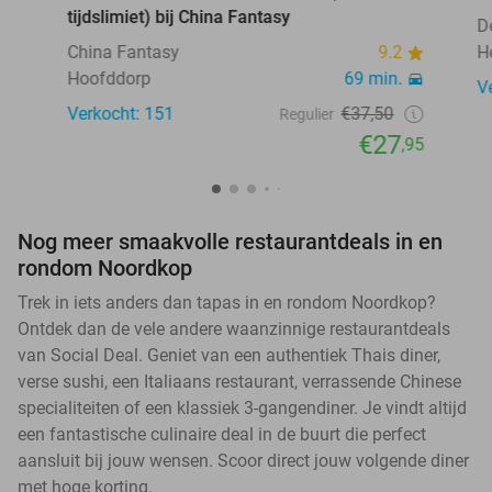
tijdslimiet) bij China Fantasy
D
China Fantasy
9.2
H
Hoofddorp
69 min.
V
Verkocht: 151
€37,50
Regulier
€27
,95
Nog meer smaakvolle restaurantdeals in en
rondom Noordkop
Trek in iets anders dan tapas in en rondom Noordkop?
Ontdek dan de vele andere waanzinnige restaurantdeals
van Social Deal. Geniet van een authentiek Thais diner,
verse sushi, een Italiaans restaurant, verrassende Chinese
specialiteiten of een klassiek 3-gangendiner. Je vindt altijd
een fantastische culinaire deal in de buurt die perfect
aansluit bij jouw wensen. Scoor direct jouw volgende diner
met hoge korting.