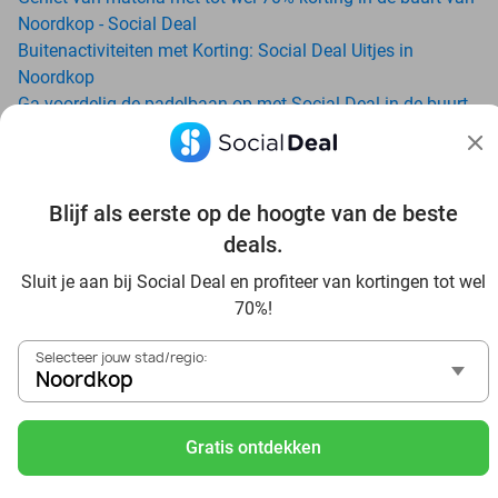
Noordkop - Social Deal
Buitenactiviteiten met Korting: Social Deal Uitjes in
Noordkop
Ga voordelig de padelbaan op met Social Deal in de buurt
van Noordkop
Geniet van je vakantie in Noordkop in Nederland met
Social Deal
Ontdek voordelig Pilates in Noordkop - Social Deal
Blijf als eerste op de hoogte van de beste
Ervaar de kwaliteit van het Van der Valk hotel in Noordkop
deals.
en omgeving
Sluit je aan bij Social Deal en profiteer van kortingen tot wel
Voordelig genieten bij Sunparks met korting vanuit
70%!
Noordkop
Met hoge korting naar de zonnebank in Noordkop
Selecteer jouw stad/regio:
Skiën met korting in Noordkop? Ontdek de leukste
Noordkop
skihallen en indoor skibanen
Schaatsen in Noordkop en omgeving
Gratis ontdekken
Holiday on Ice tickets met korting in Noordkop
Social Deal voordeelshop: ah, zoveel mooie deals in regio