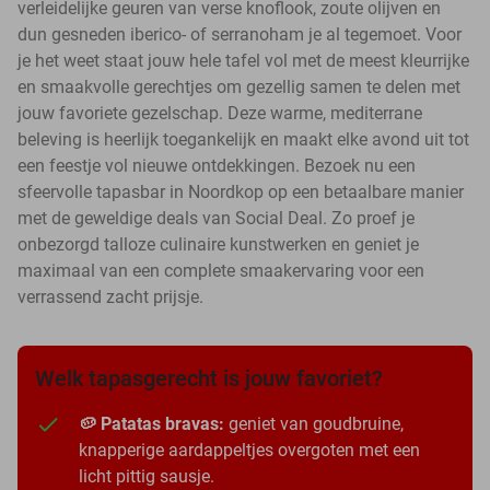
verleidelijke geuren van verse knoflook, zoute olijven en
dun gesneden iberico- of serranoham je al tegemoet. Voor
je het weet staat jouw hele tafel vol met de meest kleurrijke
en smaakvolle gerechtjes om gezellig samen te delen met
jouw favoriete gezelschap. Deze warme, mediterrane
beleving is heerlijk toegankelijk en maakt elke avond uit tot
een feestje vol nieuwe ontdekkingen. Bezoek nu een
sfeervolle tapasbar in Noordkop op een betaalbare manier
met de geweldige deals van Social Deal. Zo proef je
onbezorgd talloze culinaire kunstwerken en geniet je
maximaal van een complete smaakervaring voor een
verrassend zacht prijsje.
Welk tapasgerecht is jouw favoriet?
🥔 Patatas bravas:
geniet van goudbruine,
knapperige aardappeltjes overgoten met een
licht pittig sausje.