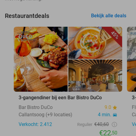
Restaurantdeals
Bekijk alle deals
45%
3-gangendiner bij een Bar Bistro DuCo
3
Bar Bistro DuCo
9.0
F
Callantsoog (+9 locaties)
4 min.
C
Verkocht: 2.412
€40,60
V
Regulier
€22
,50