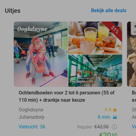
Uitjes
Bekijk alle deals
51%
Ochtendbowlen voor 2 tot 6 personen (55 of
B
110 min) + drankje naar keuze
e
Ooghduyne
9.4
S
Julianadorp
6 min.
A
Verkocht: 36
€42,90
V
Regulier
€20
,95