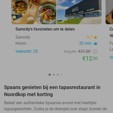
Samcity's favorieten om te delen
C
s
Samcity
9.7
Hoorn
32 min.
F
L
Verkocht: 25
€21,50
Regulier
€12
V
,50
Spaans genieten bij een tapasrestaurant in
Noordkop met korting
Beleef een authentieke Spaanse avond met heerlijke
tapasgerechten. Zodra je de drempel over stapt, komen de