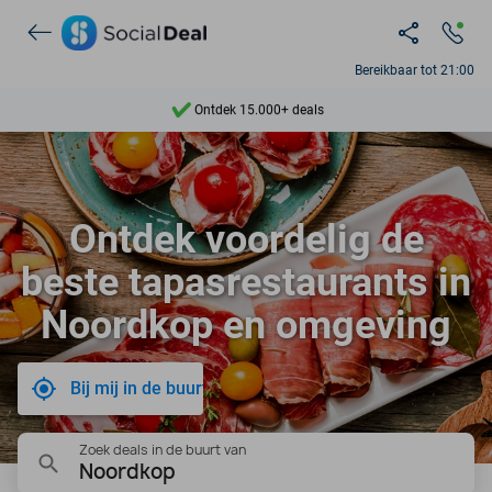
Bereikbaar tot 21:00
Ontdek 15.000+ deals
7 dagen per week beschikbaar
10+ miljoen leden
Ontdek voordelig de
9,4
beste tapasrestaurants in
Ontdek 15.000+ deals
Noordkop en omgeving
Bij mij in de buurt
Zoek deals in de buurt van
Noordkop