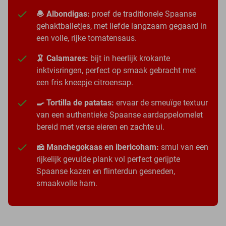
🧆 Albondigas:
proef de traditionele Spaanse
gehaktballetjes, met liefde langzaam gegaard in
een volle, rijke tomatensaus.
🦑 Calamares:
bijt in heerlijk krokante
inktvisringen, perfect op smaak gebracht met
een fris kneepje citroensap.
🍳 Tortilla de patatas:
ervaar de smeuïge textuur
van een authentieke Spaanse aardappelomelet
bereid met verse eieren en zachte ui.
🧀 Manchegokaas en ibericoham:
smul van een
rijkelijk gevulde plank vol perfect gerijpte
Spaanse kazen en flinterdun gesneden,
smaakvolle ham.