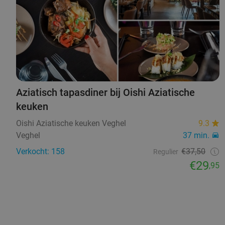
Aziatisch tapasdiner bij Oishi Aziatische
keuken
Oishi Aziatische keuken Veghel
9.3
Veghel
37 min.
Verkocht: 158
€37,50
Regulier
€29
,95