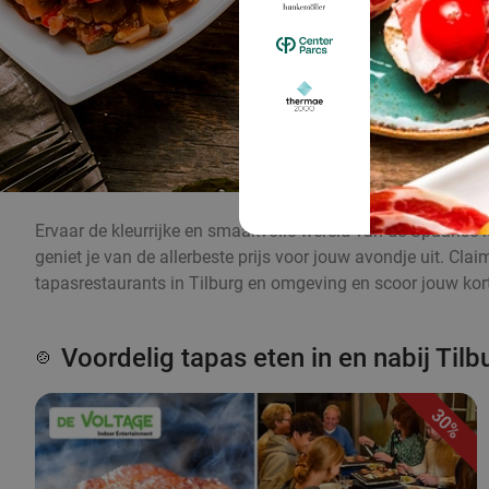
Ervaar de kleurrijke en smaakvolle wereld van de Spaanse k
geniet je van de allerbeste prijs voor jouw avondje uit. Cl
tapasrestaurants in Tilburg en omgeving en scoor jouw kort
Voordelig tapas eten in en nabij Tilb
🍲
30%