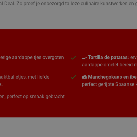
l Deal. Zo proef je onbezorgd talloze culinaire kunstwerken e
erige aardappeltjes overgoten
🍳 Tortilla de patatas:
erv
aardappelomelet bereid me
ktballetjes, met liefde
🧀 Manchegokaas en ibe
s.
perfect gerijpte Spaanse
ngen, perfect op smaak gebracht