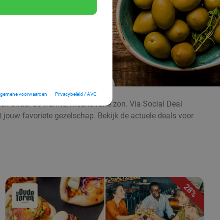
lgemene voorwaarden
Privacybeleid / AVG
even onder de warme, mediterrane zon. Via Social Deal
t jouw favoriete gezelschap. Bekijk de actuele deals voor
28%