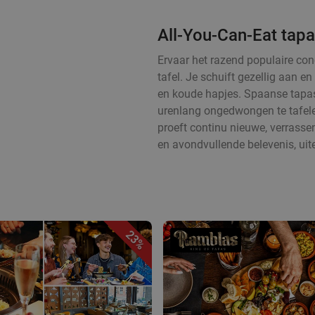
All-You-Can-Eat tapa
Ervaar het razend populaire con
tafel. Je schuift gezellig aan 
en koude hapjes. Spaanse tapas
urenlang ongedwongen te tafelen
proeft continu nieuwe, verrass
en avondvullende belevenis, uit
23%