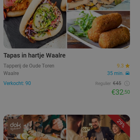
Tapas in hartje Waalre
Tapperij de Oude Toren
9.3
Waalre
35 min.
Verkocht: 90
€45
Regulier
€32
,50
29%