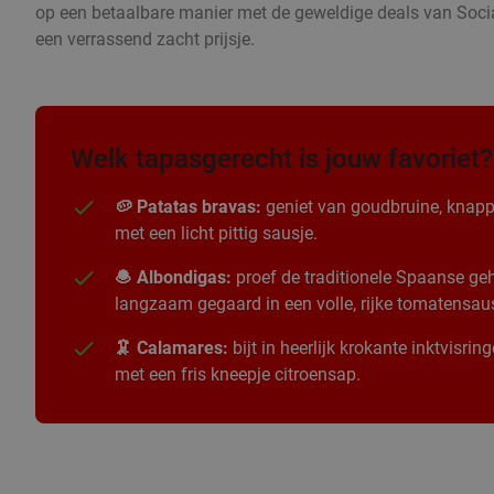
op een betaalbare manier met de geweldige deals van Socia
een verrassend zacht prijsje.
Welk tapasgerecht is jouw favoriet?
🥔 Patatas bravas:
geniet van goudbruine, knapp
met een licht pittig sausje.
🧆 Albondigas:
proef de traditionele Spaanse geha
langzaam gegaard in een volle, rijke tomatensau
🦑 Calamares:
bijt in heerlijk krokante inktvisri
met een fris kneepje citroensap.