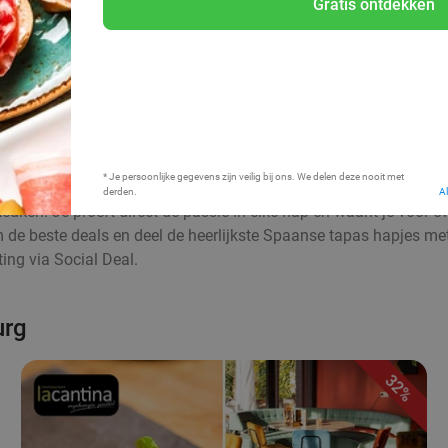
Gratis ontdekken
Bij mij in de buurt
* Je persoonlijke gegevens zijn veilig bij ons. We delen deze nooit met
derden.
A
euken. Je proeft direct de passie in elke hap en waant je voor 
aim de beste deals en deel de heerlijkste Spaanse tapas hapjes me
ing via Social Deal.
urg
32%