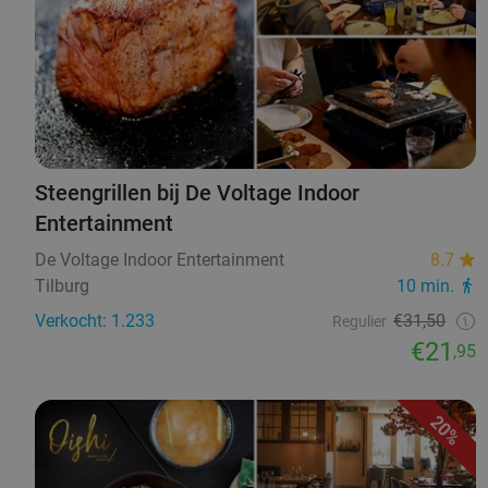
Steengrillen bij De Voltage Indoor
Entertainment
De Voltage Indoor Entertainment
8.7
Tilburg
10 min.
Verkocht: 1.233
€31,50
Regulier
€21
,95
20%