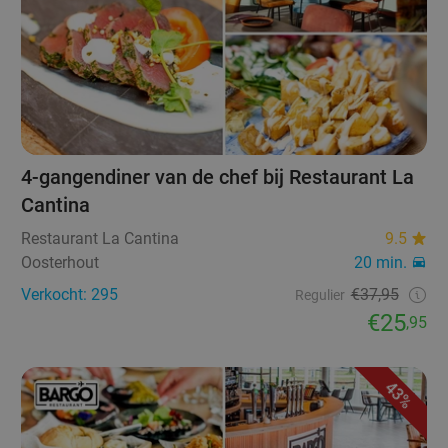
4-gangendiner van de chef bij Restaurant La
Cantina
Restaurant La Cantina
9.5
Oosterhout
20 min.
Verkocht: 295
€37,95
Regulier
€25
,95
43%