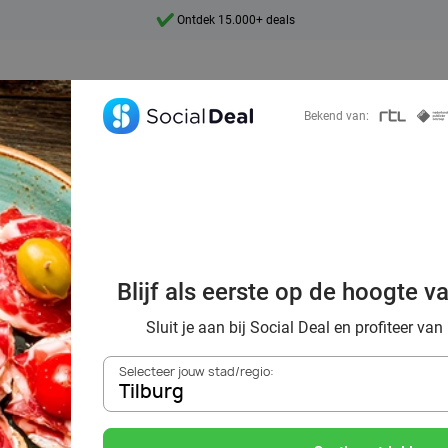
Ontdek 15.000+ deals
7 dagen per week beschikbaar
10+ miljoen leden
Bekend van:
9,4
Ontdek 15.000+ deals
ek voordelig de 
estaurants in Til
Blijf als eerste op de hoogte v
omgeving
Sluit je aan bij Social Deal en profiteer van
Selecteer jouw stad/regio:
Tilburg
Zoek deals in de buurt van
Tilburg