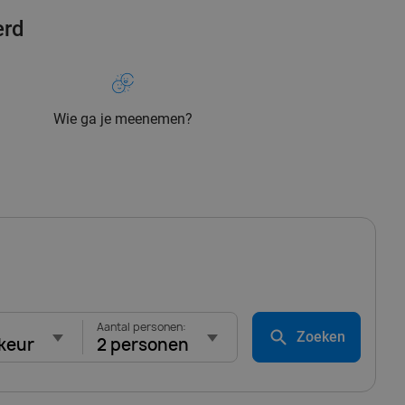
erd
Wie ga je meenemen?
Aantal personen:
Zoeken
keur
2 personen