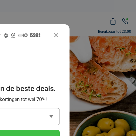
Bereikbaar tot 23:00
beste
burg en
an de beste deals.
 kortingen tot wel 70%!