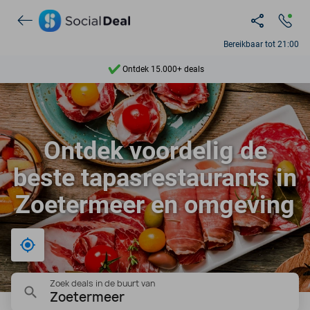
Bereikbaar tot 21:00
Ontdek 15.000+ deals
7 dagen per week beschikbaar
10+ miljoen leden
Ontdek voordelig de
9,4
beste tapasrestaurants in
Ontdek 15.000+ deals
Zoetermeer en omgeving
Bij mij in de buurt
Zoek deals in de buurt van
Zoetermeer