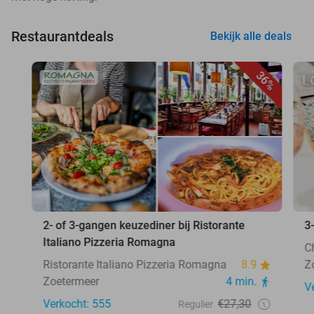
Restaurantdeals
Bekijk alle deals
36%
2- of 3-gangen keuzediner bij Ristorante
3
Italiano Pizzeria Romagna
C
Ristorante Italiano Pizzeria Romagna
8.9
Z
Zoetermeer
4 min.
V
Verkocht: 555
€27,30
Regulier