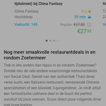
tijdslimiet) bij China Fantasy
H
China Fantasy
9.2
T
Hoofddorp
35 min.
Z
Verkocht: 149
€37,50
V
Regulier
€27
,95
Nog meer smaakvolle restaurantdeals in en
rondom Zoetermeer
Trek in iets anders dan tapas in en rondom Zoetermeer?
Ontdek dan de vele andere waanzinnige restaurantdeals
van Social Deal. Geniet van een authentiek Thais diner,
verse sushi, een Italiaans restaurant, verrassende Chinese
specialiteiten of een klassiek 3-gangendiner. Je vindt altijd
een fantastische culinaire deal in de buurt die perfect
aansluit bij jouw wensen. Scoor direct jouw volgende diner
met hoge korting.