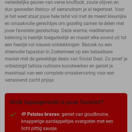
verleidelijke geuren van verse knoflook, zoute olijven en
dun gesneden iberico- of serranoham je al tegemoet. Voor
je het weet staat jouw hele tafel vol met de meest kleurrijke
en smaakvolle gerechtjes om gezellig samen te delen met
jouw favoriete gezelschap. Deze warme, mediterrane
beleving is heerlijk toegankelijk en maakt elke avond uit tot
een feestje vol nieuwe ontdekkingen. Bezoek nu een
sfeervolle tapasbar in Zoetermeer op een betaalbare
manier met de geweldige deals van Social Deal. Zo proef je
onbezorgd talloze culinaire kunstwerken en geniet je
maximaal van een complete smaakervaring voor een
verrassend zacht prijsje.
Welk tapasgerecht is jouw favoriet?
🥔 Patatas bravas:
geniet van goudbruine,
knapperige aardappeltjes overgoten met een
licht pittig sausje.