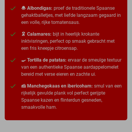
🧆 Albondigas:
proef de traditionele Spaanse
gehaktballetjes, met liefde langzaam gegaard in
een volle, rijke tomatensaus.
🦑 Calamares:
bijt in heerlijk krokante
inktvisringen, perfect op smaak gebracht met
een fris kneepje citroensap.
🍳 Tortilla de patatas:
ervaar de smeuïge textuur
van een authentieke Spaanse aardappelomelet
bereid met verse eieren en zachte ui.
🧀 Manchegokaas en ibericoham:
smul van een
rijkelijk gevulde plank vol perfect gerijpte
Spaanse kazen en flinterdun gesneden,
smaakvolle ham.