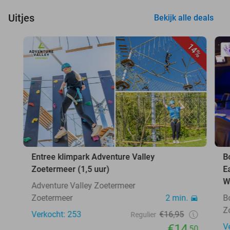
Uitjes
Bekijk alle deals
14%
Entree klimpark Adventure Valley
B
Zoetermeer (1,5 uur)
E
W
Adventure Valley Zoetermeer
Zoetermeer
2 min.
B
Z
Verkocht: 253
€16,95
Regulier
€14
V
,50