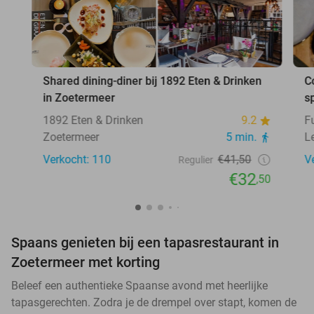
Shared dining-diner bij 1892 Eten & Drinken
C
in Zoetermeer
s
1892 Eten & Drinken
9.2
F
Zoetermeer
5 min.
L
Verkocht: 110
€41,50
V
Regulier
€32
,50
Spaans genieten bij een tapasrestaurant in
Zoetermeer met korting
Beleef een authentieke Spaanse avond met heerlijke
tapasgerechten. Zodra je de drempel over stapt, komen de