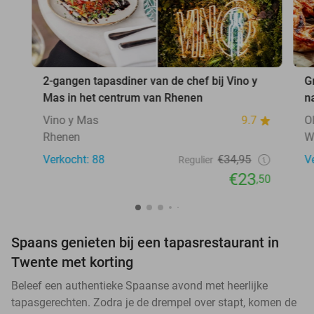
2-gangen tapasdiner van de chef bij Vino y
G
Mas in het centrum van Rhenen
n
Vino y Mas
9.7
O
Rhenen
W
Verkocht: 88
€34,95
V
Regulier
€23
,50
Spaans genieten bij een tapasrestaurant in
Twente met korting
Beleef een authentieke Spaanse avond met heerlijke
tapasgerechten. Zodra je de drempel over stapt, komen de