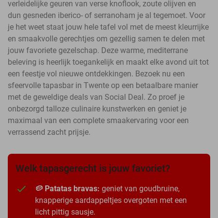
verleidelijke geuren van verse knoflook, zoute olijven en
dun gesneden iberico- of serranoham je al tegemoet. Voor
je het weet staat jouw hele tafel vol met de meest kleurrijke
en smaakvolle gerechtjes om gezellig samen te delen met
jouw favoriete gezelschap. Deze warme, mediterrane
beleving is heerlijk toegankelijk en maakt elke avond uit tot
een feestje vol nieuwe ontdekkingen. Bezoek nu een
sfeervolle tapasbar in Twente op een betaalbare manier
met de geweldige deals van Social Deal. Zo proef je
onbezorgd talloze culinaire kunstwerken en geniet je
maximaal van een complete smaakervaring voor een
verrassend zacht prijsje.
Welk tapasgerecht is jouw favoriet?
🥔 Patatas bravas:
geniet van goudbruine,
knapperige aardappeltjes overgoten met een
licht pittig sausje.