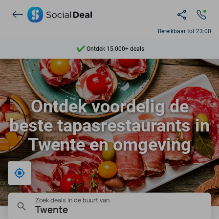
Bereikbaar tot 23:00
Ontdek 15.000+ deals
7 dagen per week beschikbaar
10+ miljoen leden
Ontdek voordelig de
9,4
beste tapasrestaurants in
Ontdek 15.000+ deals
Twente en omgeving
Bij mij in de buurt
Zoek deals in de buurt van
Twente