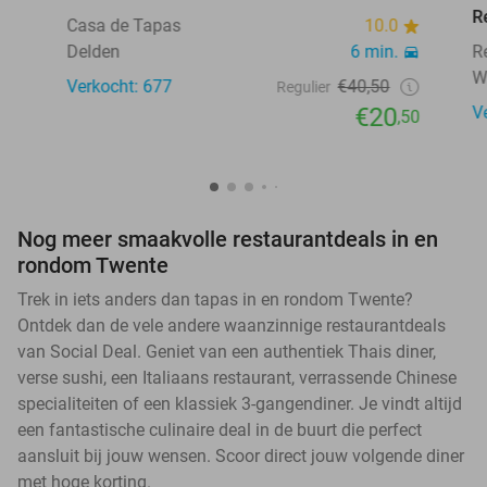
R
Casa de Tapas
10.0
Delden
6 min.
R
W
Verkocht: 677
€40,50
Regulier
€20
V
,50
Nog meer smaakvolle restaurantdeals in en
rondom Twente
Trek in iets anders dan tapas in en rondom Twente?
Ontdek dan de vele andere waanzinnige restaurantdeals
van Social Deal. Geniet van een authentiek Thais diner,
verse sushi, een Italiaans restaurant, verrassende Chinese
specialiteiten of een klassiek 3-gangendiner. Je vindt altijd
een fantastische culinaire deal in de buurt die perfect
aansluit bij jouw wensen. Scoor direct jouw volgende diner
met hoge korting.