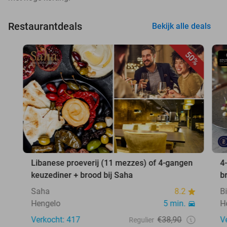
Restaurantdeals
Bekijk alle deals
50%
Libanese proeverij (11 mezzes) of 4-gangen
4
keuzediner + brood bij Saha
b
Saha
8.2
B
Hengelo
5 min.
H
Verkocht: 417
€38,90
V
Regulier