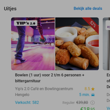
Uitjes
Bekijk alle deals
52%
Bowlen (1 uur) voor 2 t/m 6 personen +
E
bittergarnituur
o
D
Yip's 2.0 Café en Bowlingcentrum
8.5
Hengelo
5 min.
D
D
Verkocht: 582
€39,80
Regulier
€18
V
,95