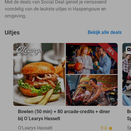
Met de deals van Social Deal geniet je verrassend
voordelig van de leukste uitjes in Haspengouw en
omgeving.
Uitjes
Bekijk alle deals
38%
Bowlen (50 min) + 80 arcade-credits + diner
B
bij O´Learys Hasselt
S
O'Learys Hasselt
9.6
S