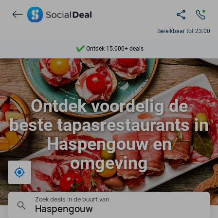
Bereikbaar tot 23:00
Ontdek 15.000+ deals
7 dagen per week beschikbaar
10+ miljoen leden
Ontdek voordelig de
9,4
beste tapasrestaurants in
Ontdek 15.000+ deals
Haspengouw en
omgeving
Bij mij in de buurt
Zoek deals in de buurt van
Haspengouw