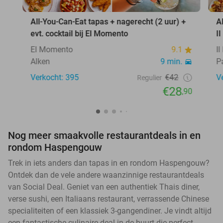
All-You-Can-Eat tapas + nagerecht (2 uur) +
A
evt. cocktail bij El Momento
I
El Momento
9.1
I
Alken
9 min.
P
Verkocht: 395
€42
V
Regulier
€28
,90
Nog meer smaakvolle restaurantdeals in en
rondom Haspengouw
Trek in iets anders dan tapas in en rondom Haspengouw?
Ontdek dan de vele andere waanzinnige restaurantdeals
van Social Deal. Geniet van een authentiek Thais diner,
verse sushi, een Italiaans restaurant, verrassende Chinese
specialiteiten of een klassiek 3-gangendiner. Je vindt altijd
een fantastische culinaire deal in de buurt die perfect