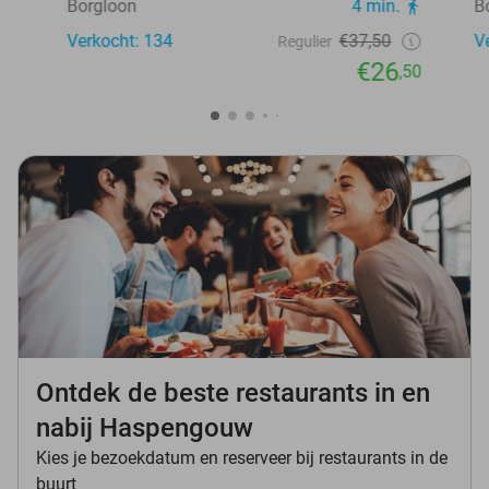
Borgloon
4 min.
B
Verkocht: 134
€37,50
V
Regulier
€26
,50
Ontdek de beste restaurants in en
nabij Haspengouw
Kies je bezoekdatum en reserveer bij restaurants in de
buurt