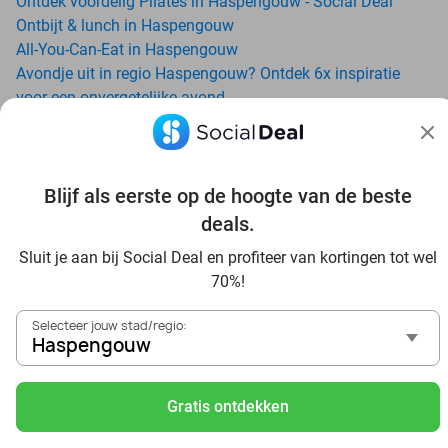
Ontdek voordelig Pilates in Haspengouw - Social Deal
Ontbijt & lunch in Haspengouw
All-You-Can-Eat in Haspengouw
Avondje uit in regio Haspengouw? Ontdek 6x inspiratie
voor een onvergetelijke avond
Date ideeën voor Haspengouw en omgeving: ontdek 16
tips voor de ideale dates
Dagje uit naar Pairi Daiza vanaf Haspengouw: verwonder
je in de beste dierentuin van Europa
Blijf als eerste op de hoogte van de beste
Ontdek de beste restaurants in Haspengouw via Social
deals.
Deal
Sluit je aan bij Social Deal en profiteer van kortingen tot wel
Voordelig sushi scoren? Ontdek de beste sushi restaurants
70%!
in Haspengouw en omgeving
Schoonheidsspecialisten in Haspengouw: voordelige
Selecteer jouw stad/regio:
beautydeals
Haspengouw
Schoonheidssalons in Haspengouw: voordelige beauty-
arrangementen
Gratis ontdekken
Met korting zwemmen bij zwembaden in regio
Haspengouw