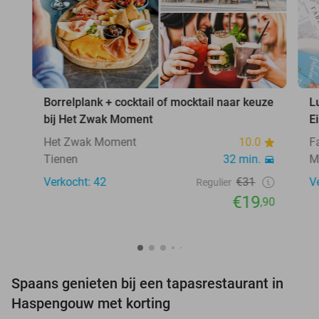
Borrelplank + cocktail of mocktail naar keuze
L
bij Het Zwak Moment
E
Het Zwak Moment
10.0
F
Tienen
32 min.
M
Verkocht: 42
€31
V
Regulier
€19
,90
Spaans genieten bij een tapasrestaurant in
Haspengouw met korting