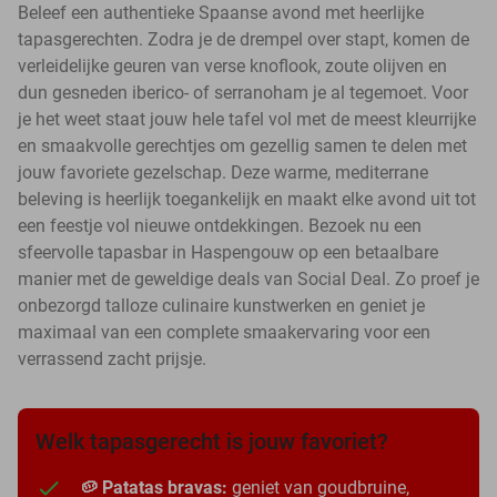
Beleef een authentieke Spaanse avond met heerlijke
tapasgerechten. Zodra je de drempel over stapt, komen de
verleidelijke geuren van verse knoflook, zoute olijven en
dun gesneden iberico- of serranoham je al tegemoet. Voor
je het weet staat jouw hele tafel vol met de meest kleurrijke
en smaakvolle gerechtjes om gezellig samen te delen met
jouw favoriete gezelschap. Deze warme, mediterrane
beleving is heerlijk toegankelijk en maakt elke avond uit tot
een feestje vol nieuwe ontdekkingen. Bezoek nu een
sfeervolle tapasbar in Haspengouw op een betaalbare
manier met de geweldige deals van Social Deal. Zo proef je
onbezorgd talloze culinaire kunstwerken en geniet je
maximaal van een complete smaakervaring voor een
verrassend zacht prijsje.
Welk tapasgerecht is jouw favoriet?
🥔 Patatas bravas:
geniet van goudbruine,