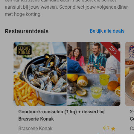
aansluit bij jouw wensen. Scoor direct jouw volgende diner
met hoge korting.
Restaurantdeals
Bekijk alle deals
29%
Goudmerk-mosselen (1 kg) + dessert bij
2
Brasserie Konak
C
Brasserie Konak
9.7
C